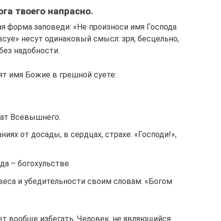
Бога твоего напрасно.
 форма заповеди: «Не произноси имя Господа
всуе» несут одинаковый смысл: зря, бесцельно,
без надобности.
ят имя Божие в грешной суете:
лат Всевышнего.
иях от досады, в сердцах, страхе: «Господи!»,
да – богохульстве.
 веса и убедительности своим словам: «Богом
ет вообще избегать. Человек, не являющийся