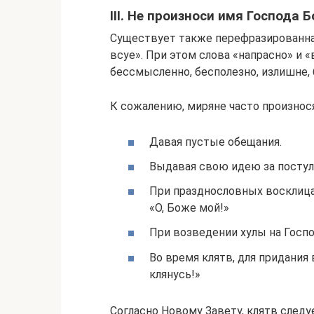
III. Не произноси имя Господа 
Существует также перефразированная
всуе». При этом слова «напрасно» и «
бессмысленно, бесполезно, излишне, 
К сожалению, миряне часто произнос
Давая пустые обещания.
Выдавая свою идею за посту
При празднословных восклицан
«О, Боже мой!»
При возведении хулы на Госпо
Во время клятв, для придания
клянусь!»
Согласно Новому Завету, клятв следу