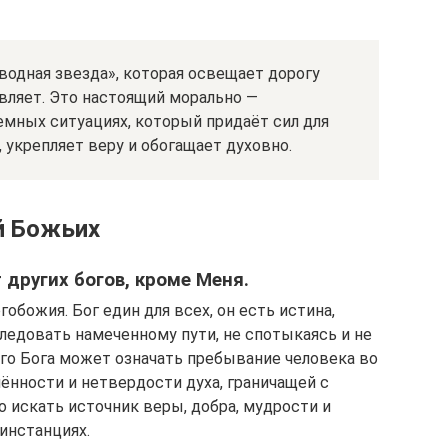
водная звезда», которая освещает дорогу
вляет. Это настоящий морально —
емных ситуациях, который придаёт сил для
, укрепляет веру и обогащает духовно.
й Божьих
ет других богов, кроме Меня.
божия. Бог един для всех, он есть истина,
ледовать намеченному пути, не спотыкаясь и не
ого Бога может означать пребывание человека во
ённости и нетвердости духа, граничащей с
 искать источник веры, добра, мудрости и
инстанциях.