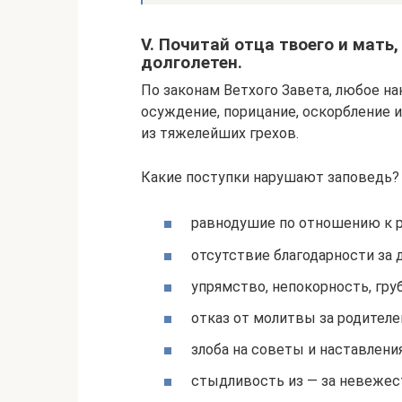
V. Почитай отца твоего и мать
долголетен.
По законам Ветхого Завета, любое н
осуждение, порицание, оскорбление и
из тяжелейших грехов.
Какие поступки нарушают заповедь?
равнодушие по отношению к ро
отсутствие благодарности за 
упрямство, непокорность, гру
отказ от молитвы за родителе
злоба на советы и наставления
стыдливость из — за невежес