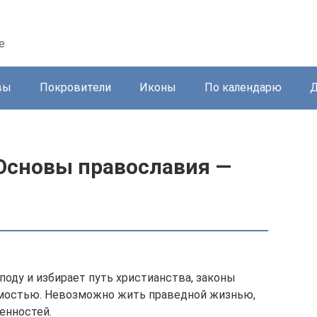
е
вы
Покровители
Иконы
По календарю
Д
 Основы православия —
поду и избирает путь христианства, законы
имостью. Невозможно жить праведной жизнью,
ценностей.