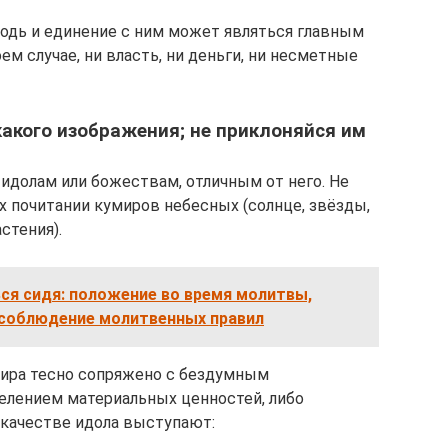
подь и единение с ним может являться главным
оем случае, ни власть, ни деньги, ни несметные
икакого изображения; не приклоняйся им
идолам или божествам, отличным от него. Не
х почитании кумиров небесных (солнце, звёзды,
стения).
ся сидя: положение во время молитвы,
 соблюдение молитвенных правил
ира тесно сопряжено с бездумным
елением материальных ценностей, либо
 качестве идола выступают: