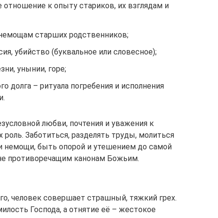
 отношение к опыту стариков, их взглядам и
 немощам старших родственников;
ия, убийство (буквальное или словесное);
ни, унынии, горе;
го долга – ритуала погребения и исполнения
и.
зусловной любви, почтения и уважения к
их роль. Заботиться, разделять труды, молиться
 и немощи, быть опорой и утешением до самой
 не противоречащим канонам Божьим.
го, человек совершает страшный, тяжкий грех.
илость Господа, а отнятие её – жестокое