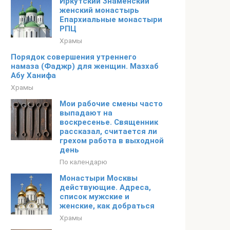
Иркутский Знаменский
женский монастырь
Епархиальные монастыри
РПЦ
Храмы
Порядок совершения утреннего
намаза (Фаджр) для женщин. Мазхаб
Абу Ханифа
Храмы
Мои рабочие смены часто
выпадают на
воскресенье. Священник
рассказал, считается ли
грехом работа в выходной
день
По календарю
Монастыри Москвы
действующие. Адреса,
список мужские и
женские, как добраться
Храмы