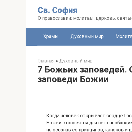
Перейти
Св. София
к
контенту
О православии: молитвы, церковь, святы
Храмы
Духовный мир
Молит
Главная
»
Духовный мир
7 Божьих заповедей.
заповеди Божии
Когда человек открывает сердце Гос
Божьи становятся для него необход
не осознав её принципов, канонов и 