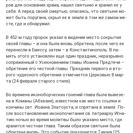
ров для ос­но­ва­ния хра­ма, на­шел свя­ты­ню и хра­нил ее у
се­бя. А пе­ред сво­ей смер­тью, опа­са­ясь, что свя­ты­ня мо­
жет быть по­ру­га­на, скрыл ее в зем­ле в том же са­мом ме­
сте, где и об­на­ру­жил.
В 452-м го­ду про­рок ука­зал в ви­де­нии ме­сто со­кры­тия
сво­ей гла­вы – и она бы­ла вновь об­ре­те­на, по­сле че­го ее
пе­ре­нес­ли в Емес­су, за­тем – в Кон­стан­ти­но­поль. В па­
мять это­го уста­нов­лен еще один празд­ник, нераз­рыв­но
со­пря­жен­ный с Усек­но­ве­ни­ем гла­вы Иоан­на Пред­те­чи –
об­ре­те­ние его чест­ной гла­вы. Празд­ник пер­во­го и вто­
ро­го чу­дес­но­го об­ре­те­ния от­ме­ча­ет­ся Цер­ко­вью 8 мар­
та (24 фев­ра­ля ста­ро­го сти­ля).
Во вре­ме­на ико­но­бор­че­ских го­не­ний гла­ва бы­ла вы­ве­зе­
на в Ко­ма­ны (Аб­ха­зия), из­вест­ном как ме­сто ссыл­ки и
кон­чи­ны свт. Иоан­на Зла­то­уста, и спря­та­на в зем­ле. По­
сле вос­ста­нов­ле­ния ико­но­по­чи­та­ния св. пат­ри­ар­ху Иг­на­
тию но­чью во вре­мя мо­лит­вы бы­ло ука­за­но ме­сто, где
хра­нит­ся чест­ная гла­ва. Та­ким об­ра­зом свя­ты­ня бы­ла
об­ре­те­на вновь. Это со­бы­тие празд­ну­ет­ся 7 июня (25