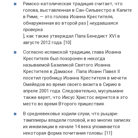
Римско-католическая традиция считает, что
голова, выставленная в Сан-Сильвестро в Капите
в Риме, — это голова Иоанна Крестителя,
обнаруженная во второй раз [
неудавшаяся
проверка
], как также утверждал Папа Бенедикт XVI в
августе 2012 года. [10]
Согласно исламской традиции, глава Иоанна
Крестителя был похоронен в некогда
называемой Базиликой Святого Иоанна
Крестителя в Дамаске . Папа Иоанн Павел II
посетил гробницу Иоанна Крестителя в мечети
Омейядов во время своего визита в Сирию в
апреле 2001 года. Следовательно, мусульмане
также верят, что Иисус Христос вернется в это
место во время Второго пришествия .
В средневековье ходили слухи, что рыцари-
тамплиеры владели головой, и во многих записях
их инквизиции в начале 14 века упоминается
некоторая форма почитания головы. [11]