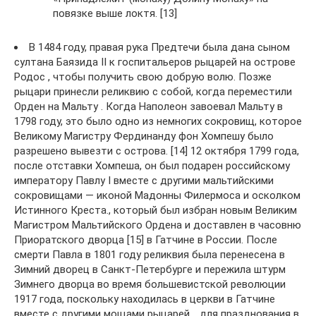
повязке выше локтя. [13]
В 1484 году, правая рука Предтечи была дана сыном
султана Баязида II к госпитальеров рыцарей на острове
Родос , чтобы получить свою добрую волю. Позже
рыцари принесли реликвию с собой, когда переместили
Орден на Мальту . Когда Наполеон завоевал Мальту в
1798 году, это было одно из немногих сокровищ, которое
Великому Магистру Фердинанду фон Хомпешу было
разрешено вывезти с острова. [14] 12 октября 1799 года,
после отставки Хомпеша, он был подарен российскому
императору Павлу I вместе с другими мальтийскими
сокровищами — иконой Мадонны Филермоса и осколком
Истинного Креста., который был избран новым Великим
Магистром Мальтийского Ордена и доставлен в часовню
Приоратского дворца [15] в Гатчине в России. После
смерти Павла в 1801 году реликвия была перенесена в
Зимний дворец в Санкт-Петербурге и пережила штурм
Зимнего дворца во время большевистской революции
1917 года, поскольку находилась в церкви в Гатчине
вместе с другими мощами рыцарей. , для празднования в