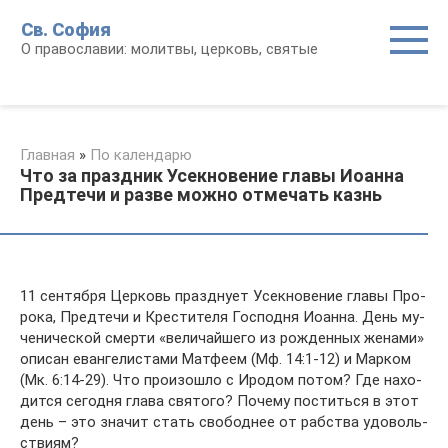
Перейти
Св. София
к
О православии: молитвы, церковь, святые
контенту
Главная
»
По календарю
Что за праздник Усекновение главы Иоанна
Предтечи и разве можно отмечать казнь
11 сен­тяб­ря Цер­ковь празд­ну­ет Усек­но­ве­ние гла­вы Про­
ро­ка, Пред­те­чи и Кре­сти­те­ля Гос­под­ня Иоан­на. День му­
че­ни­че­ской смер­ти «ве­ли­чай­ше­го из рож­ден­ных же­на­ми»
опи­сан еван­ге­ли­ста­ми Мат­фе­ем (Мф. 14:1-12) и Мар­ком
(Мк. 6:14-29). Что про­изо­шло с Иро­дом по­том? Где на­хо­
дит­ся се­го­дня гла­ва свя­то­го? По­че­му по­стить­ся в этот
день – это зна­чит стать сво­бод­нее от раб­ства удо­воль­
стви­ям?