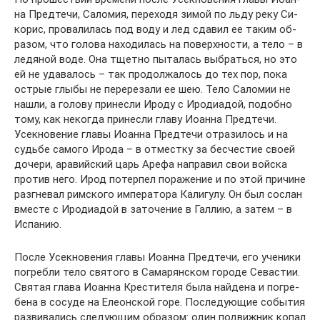
на Пред­те­чи, Са­ло­мия, пе­ре­хо­дя зи­мой по льду ре­ку Си­
ко­рис, про­ва­ли­лась под во­ду и лед сда­вил ее та­ким об­
ра­зом, что го­ло­ва на­хо­ди­лась на по­верх­но­сти, а те­ло – в
ле­дя­ной во­де. Она тщет­но пы­та­лась вы­брать­ся, но это
ей не уда­ва­лось – так про­дол­жа­лось до тех пор, по­ка
ост­рые глы­бы не пе­ре­ре­за­ли ее шею. Те­ло Са­ло­мии не
на­шли, а го­ло­ву при­нес­ли Иро­ду с Иро­ди­а­дой, по­доб­но
то­му, как неко­гда при­нес­ли гла­ву Иоан­на Пред­те­чи.
Усек­но­ве­ние гла­вы Иоан­на Пред­те­чи от­ра­зи­лось и на
судь­бе са­мо­го Иро­да – в от­мест­ку за бес­че­стие сво­ей
до­че­ри, ара­вий­ский царь Аре­фа на­пра­вил свои вой­ска
про­тив него. Ирод по­тер­пел по­ра­же­ние и по этой при­чине
раз­гне­вал рим­ско­го им­пе­ра­то­ра Ка­ли­гу­лу. Он был со­слан
вме­сте с Иро­ди­а­дой в за­то­че­ние в Гал­лию, а за­тем – в
Ис­па­нию.
По­сле Усек­но­ве­ния гла­вы Иоан­на Пред­те­чи, его уче­ни­ки
по­греб­ли те­ло свя­то­го в Са­ма­рян­ском го­ро­де Се­ва­стии.
Свя­тая гла­ва Иоан­на Кре­сти­те­ля бы­ла най­де­на и по­гре­
бе­на в со­су­де на Еле­он­ской го­ре. По­сле­ду­ю­щие со­бы­тия
раз­ви­ва­лись сле­ду­ю­щим об­ра­зом: один по­движ­ник ко­пал