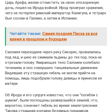
Царь Арефа, желая отомстить за свою опозоренную
дочь, пошел на Ирода войной. Ирод проиграл сражение,
чего не потерпел римский император Калигула, и тетрарх
был сослан в Галлию, а затем в Испанию.
Читайте также:
Самая поздняя Пасха за все
время в прошлом и будущем
Саломея переходила через реку Сикорис, провалилась
под лед, и шею ее сжимали льдины до тех пор, пока не
отрезали голову. Умирающее тело Саломеи колебало
течением, и оно совершало танцевальные движения.
Видевшие эту страшную гибель не могли прийти на
помощь, лишь подобрали голову девицы и принесли ее
матери.
Об Ироде и его супруге известно, что они “погибли с
шумом”, были поглощены разверзшейся землей, что,
вероятно, означает гибель во время землетрясения.
Такова страшная кончина безумных грешников.