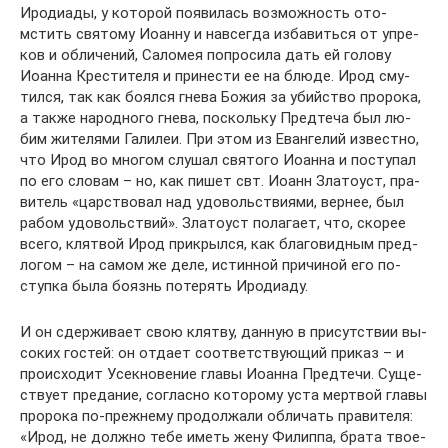
Иро­ди­а­ды, у ко­то­рой по­яви­лась воз­мож­ность ото­
мстить свя­то­му Иоан­ну и на­все­гда из­ба­вить­ся от упре­
ков и об­ли­че­ний, Са­ло­мея по­про­сила дать ей го­ло­ву
Иоан­на Кре­сти­те­ля и при­не­сти ее на блю­де. Ирод сму­
тил­ся, так как бо­ял­ся гне­ва Бо­жия за убий­ство про­ро­ка,
а так­же на­род­но­го гне­ва, по­сколь­ку Пред­те­ча был лю­
бим жи­те­ля­ми Га­ли­леи. При этом из Еван­ге­лий из­вест­но,
что Ирод во мно­гом слу­шал свя­то­го Иоан­на и по­сту­пал
по его сло­вам – но, как пи­шет свт. Иоанн Зла­то­уст, пра­
ви­тель «цар­ство­вал над удо­воль­стви­я­ми, вер­нее, был
ра­бом удо­воль­ствий». Зла­то­уст по­ла­га­ет, что, ско­рее
все­го, клят­вой Ирод при­крыл­ся, как бла­го­вид­ным пред­
ло­гом – на са­мом же де­ле, ис­тин­ной при­чи­ной его по­
ступ­ка бы­ла бо­язнь по­те­рять Иро­ди­а­ду.
И он сдер­жи­ва­ет свою клят­ву, дан­ную в при­сут­ствии вы­
со­ких го­стей: он от­да­ет со­от­вет­ству­ю­щий при­каз – и
про­ис­хо­дит Усек­но­ве­ние гла­вы Иоан­на Пред­те­чи. Су­ще­
ству­ет пре­да­ние, со­глас­но ко­то­ро­му уста мерт­вой гла­вы
про­ро­ка по-преж­не­му про­дол­жа­ли об­ли­чать пра­ви­те­ля:
«Ирод, не долж­но те­бе иметь же­ну Филип­па, бра­та тво­е­