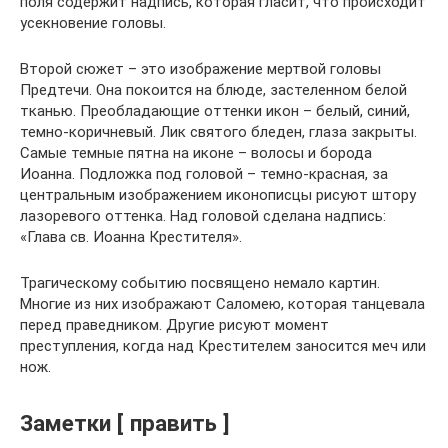
поля содержит надпись, которая гласит, что происходит
усекновение головы.
Второй сюжет – это изображение мертвой головы
Предтечи. Она покоится на блюде, застеленном белой
тканью. Преобладающие оттенки икон – белый, синий,
темно-коричневый. Лик святого бледен, глаза закрыты.
Самые темные пятна на иконе – волосы и борода
Иоанна. Подложка под головой – темно-красная, за
центральным изображением иконописцы рисуют штору
лазоревого оттенка. Над головой сделана надпись:
«Глава св. Иоанна Крестителя».
Трагическому событию посвящено немало картин.
Многие из них изображают Саломею, которая танцевала
перед праведником. Другие рисуют момент
преступления, когда над Крестителем заносится меч или
нож.
Заметки [ править ]