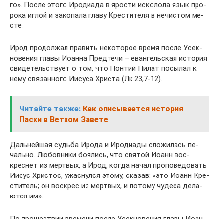
го». По­сле это­го Иродиада в яро­сти ис­ко­ло­ла язык про­
ро­ка иг­лой и за­ко­па­ла гла­ву Кре­сти­те­ля в нечи­стом ме­
сте.
Ирод про­дол­жал пра­вить неко­то­рое вре­мя по­сле Усек­
но­ве­ния гла­вы Иоан­на Пред­те­чи – еван­гель­ская ис­то­рия
сви­де­тель­ству­ет о том, что Пон­тий Пи­лат по­сы­лал к
нему свя­зан­но­го Иису­са Хри­ста (Лк.23,7-12).
Читайте также:
Как описывается история
Пасхи в Ветхом Завете
Даль­ней­шая судь­ба Иро­да и Иро­ди­а­ды сло­жи­лась пе­
чаль­но. Лю­бов­ни­ки бо­я­лись, что свя­той Иоанн вос­
креснет из мерт­вых, а Ирод, ко­гда на­чал про­по­ве­до­вать
Иисус Хри­стос, ужас­нул­ся это­му, ска­зав: «это Иоанн Кре­
сти­тель; он вос­крес из мерт­вых, и по­то­му чу­де­са де­ла­
ют­ся им».
По про­ше­ствии вре­ме­ни по­сле Усек­но­ве­ния гла­вы Иоан­