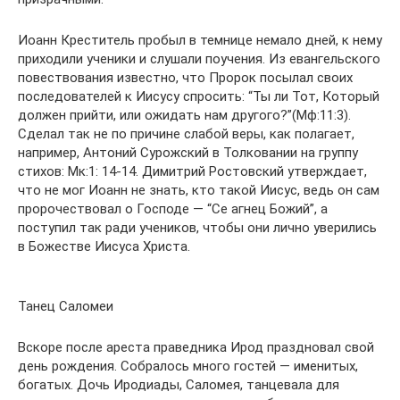
Иоанн Креститель пробыл в темнице немало дней, к нему
приходили ученики и слушали поучения. Из евангельского
повествования известно, что Пророк посылал своих
последователей к Иисусу спросить: “Ты ли Тот, Который
должен прийти, или ожидать нам другого?”(Мф:11:3).
Сделал так не по причине слабой веры, как полагает,
например, Антоний Сурожский в Толковании на группу
стихов: Мк:1: 14-14. Димитрий Ростовский утверждает,
что не мог Иоанн не знать, кто такой Иисус, ведь он сам
пророчествовал о Господе — “Се агнец Божий”, а
поступил так ради учеников, чтобы они лично уверились
в Божестве Иисуса Христа.
Танец Саломеи
Вскоре после ареста праведника Ирод праздновал свой
день рождения. Собралось много гостей — именитых,
богатых. Дочь Иродиады, Саломея, танцевала для