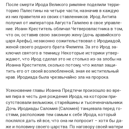
По­сле смер­ти Иро­да Ве­ли­ко­го рим­ляне по­де­ли­ли тер­ри­
то­рию Па­ле­сти­ны на че­ты­ре ча­сти, на­зна­чив в каж­дую
из них пра­ви­те­ля из сво­их став­лен­ни­ков. Ирод Ан­ти­па
по­лу­чил от им­пе­ра­то­ра Ав­гу­ста Га­ли­лею в свое управ­ле­
ние. Иоанн Кре­сти­тель об­ли­чал Чет­ве­ро­власт­ни­ка в том,
что он, оста­вив свою за­кон­ную же­ну (дочь ара­вий­ско­го
ца­ря Аре­фы), неза­кон­но со­жи­тель­ство­вал с Иро­ди­а­дой,
же­ной сво­е­го род­но­го бра­та Филип­па. За это Ирод за­
клю­чил свя­то­го в тем­ни­цу. Неко­то­рые ис­то­ри­ки утвер­
жда­ют, что Ирод сде­лал это не столь­ко из-за зло­бы на
Иоан­на Кре­сти­те­ля, сколь­ко по­то­му, что же­лал за­щи­
тить его от сво­ей воз­люб­лен­ной, зная ее мсти­тель­ный
нрав. Иро­ди­а­да бы­ла чрез­вы­чай­но зла на про­ро­ка.
Усек­но­ве­ние гла­вы Иоан­на Пред­те­чи про­изо­шло во вре­
мя пи­ра в честь дня рож­де­ния Иро­да, на ко­то­ром при­
сут­ство­ва­ли вель­мо­жи, ста­рей­ши­ны и ты­ся­че­на­чаль­ни­ки.
Дочь Иро­ди­а­ды Са­ло­мия (Са­ло­мея) тан­це­ва­ла пе­ред го­
стя­ми, рас­по­ло­жив тем са­мым к се­бе Иро­да, ко­то­рый
по­клял­ся дать ей все, что она ни по­про­сит – хо­тя бы да­
же и по­ло­ви­ну сво­е­го цар­ства. По на­го­во­ру сво­ей ма­те­ри