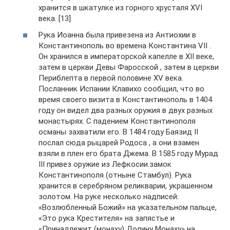
хранится в шкатулке из горного хрусталя XVI
века. [13]
Рука Иоанна была привезена из Антиохии в
Константинополь во времена Константина VII .
Он хранился в императорской капелле в XII веке,
затем в церкви Девы Фаросской , затем в церкви
Периблепта в первой половине XV века.
Посланник Испании Клавихо сообщил, что во
время своего визита в Константинополь в 1404
году он видел два разных оружия в двух разных
монастырях. С падением Константинополя
османы захватили его. В 1484 году Баязид II
послал сюда рыцарей Родоса , а они взамен
взяли в плен его брата Джема. В 1585 году Мурад
III привез оружие из Лефкосии.замок
Константинополя (отныне Стамбул). Рука
хранится в серебряном реликварии, украшенном
золотом. На руке несколько надписей:
«Возлюбленный Божий» на указательном пальце,
«Это рука Крестителя» на запястье и
«Принадлежит (монаху) Долину Монаху» на