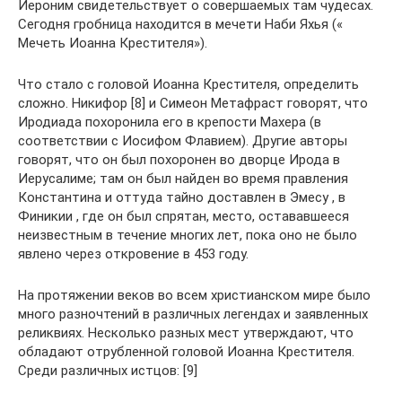
Иероним свидетельствует о совершаемых там чудесах.
Сегодня гробница находится в мечети Наби Яхья («
Мечеть Иоанна Крестителя»).
Что стало с головой Иоанна Крестителя, определить
сложно. Никифор [8] и Симеон Метафраст говорят, что
Иродиада похоронила его в крепости Махера (в
соответствии с Иосифом Флавием). Другие авторы
говорят, что он был похоронен во дворце Ирода в
Иерусалиме; там он был найден во время правления
Константина и оттуда тайно доставлен в Эмесу , в
Финикии , где он был спрятан, место, остававшееся
неизвестным в течение многих лет, пока оно не было
явлено через откровение в 453 году.
На протяжении веков во всем христианском мире было
много разночтений в различных легендах и заявленных
реликвиях. Несколько разных мест утверждают, что
обладают отрубленной головой Иоанна Крестителя.
Среди различных истцов: [9]