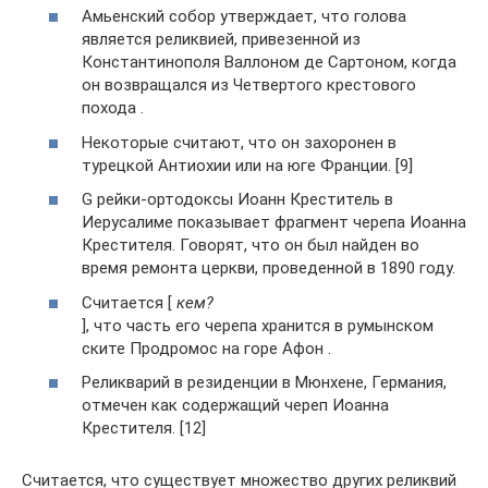
Амьенский собор утверждает, что голова
является реликвией, привезенной из
Константинополя Валлоном де Сартоном, когда
он возвращался из Четвертого крестового
похода .
Некоторые считают, что он захоронен в
турецкой Антиохии или на юге Франции. [9]
G рейки-ортодоксы Иоанн Креститель в
Иерусалиме показывает фрагмент черепа Иоанна
Крестителя. Говорят, что он был найден во
время ремонта церкви, проведенной в 1890 году.
Считается [
кем?
], что часть его черепа хранится в румынском
ските Продромос на горе Афон .
Реликварий в резиденции в Мюнхене, Германия,
отмечен как содержащий череп Иоанна
Крестителя. [12]
Считается, что существует множество других реликвий