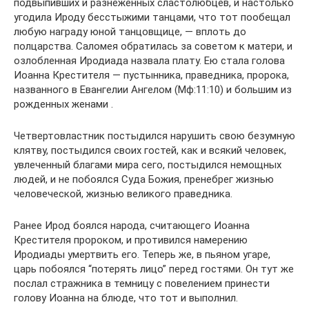
подвыпивших и разнеженных сластолюбцев, и настолько
угодила Ироду бесстыжими танцами, что тот пообещал
любую награду юной танцовщице, — вплоть до
полцарства. Саломея обратилась за советом к матери, и
озлобленная Иродиада назвала плату. Ею стала голова
Иоанна Крестителя — пустынника, праведника, пророка,
названного в Евангелии Ангелом (Мф:11:10) и большим из
рожденных женами .
Четвертовластник постыдился нарушить свою безумную
клятву, постыдился своих гостей, как и всякий человек,
увлеченный благами мира сего, постыдился немощных
людей, и не побоялся Суда Божия, пренебрег жизнью
человеческой, жизнью великого праведника.
Ранее Ирод боялся народа, считающего Иоанна
Крестителя пророком, и противился намерению
Иродиады умертвить его. Теперь же, в пьяном угаре,
царь побоялся “потерять лицо” перед гостями. Он тут же
послал стражника в темницу с повелением принести
голову Иоанна на блюде, что тот и выполнил.