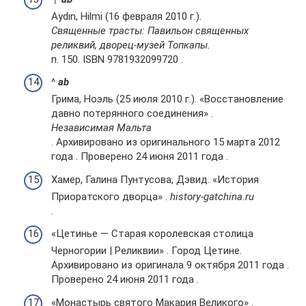
Aydın, Hilmi (16 февраля 2010 г.).
Священные трасты: Павильон священных
реликвий, дворец-музей Топкапы.
п. 150. ISBN 9781932099720 .
^
a
b
Грима, Ноэль (25 июля 2010 г.). «Восстановление
давно потерянного соединения» .
Независимая Мальта
. Архивировано из оригинального 15 марта 2012
года . Проверено 24 июня 2011 года .
Хамер, Галина Пунтусова, Дэвид. «История
Приоратского дворца» .
history-gatchina.ru
.
«Цетинье — Старая королевская столица
Черногории | Реликвии» . Город Цетине.
Архивировано из оригинала 9 октября 2011 года .
Проверено 24 июня 2011 года .
«Монастырь святого Макария Великого» .