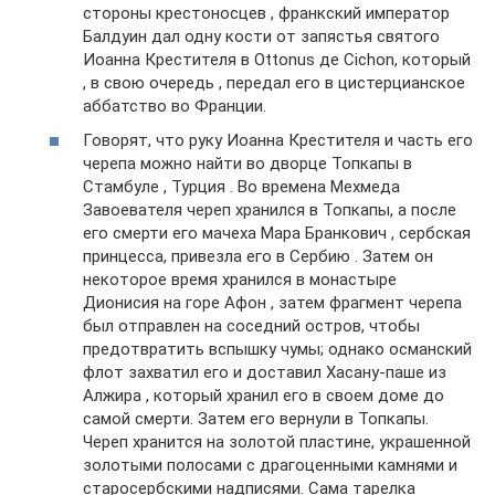
стороны крестоносцев , франкский император
Балдуин дал одну кости от запястья святого
Иоанна Крестителя в Ottonus де Cichon, который
, в свою очередь , передал его в цистерцианское
аббатство во Франции.
Говорят, что руку Иоанна Крестителя и часть его
черепа можно найти во дворце Топкапы в
Стамбуле , Турция . Во времена Мехмеда
Завоевателя череп хранился в Топкапы, а после
его смерти его мачеха Мара Бранкович , сербская
принцесса, привезла его в Сербию . Затем он
некоторое время хранился в монастыре
Дионисия на горе Афон , затем фрагмент черепа
был отправлен на соседний остров, чтобы
предотвратить вспышку чумы; однако османский
флот захватил его и доставил Хасану-паше из
Алжира , который хранил его в своем доме до
самой смерти. Затем его вернули в Топкапы.
Череп хранится на золотой пластине, украшенной
золотыми полосами с драгоценными камнями и
старосербскими надписями. Сама тарелка