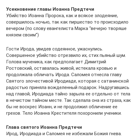
Усекновение главы Иоанна Предтечи
Убийство Иоанна Пророка, как и всякое злодеяние,
совершилось ночью, так как пиршество то происходило
вечером (по слову евангелиста Марка “вечерю творяше
князем своим”)
Гости Ирода, увидев содеянное, ужаснулись.
Совершенное убийство отрезвило их, стих пьяный шум.
Голова мученика, как предполагает Димитрий
Ростовский, оставалась живой, истекала кровью и
продолжала обличать Ирода. Саломея отнесла главу
Святого злочестивой Иродиаде, которая с сатанинской
радостью приняла вожделенный подарок. Надругавшись
над главой, Иродиада тайно зарыла ее отдельно от тела
в нечистом тайном месте. Так сделала она из страха, как
бы не воскрес Иоанн, и не продолжил обличение ее
грехов. Тело Иоанна Крестителя похоронили ученики.
Глава святого Иоанна Предтечи
Ирод, Иродиада и Саломея не избежали Божия гнева.