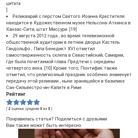
цитата
]
Реликварий с перстом Святого Иоанна Крестителя
находится в Художественном музее Нельсона-Аткинса в
Канзас-Сити, штат Миссури. [19]
29 августа 2012 года , во время телевизионной
общественной аудитории в летнем дворце Кастель
Гандольфо , Папа Бенедикт XVI отметил
самоотверженность склепа в Севастийский, Самарии,
где была почитаемой глава Предтечи с середины
четвертого века. [10] Кроме того, Понтифик также
отметил, что религиозный праздник особенно знаменует
передачу этой реликвии , ныне хранящейся в базилике
Сан-Сильвестро-ин-Капите в Риме .
Рейтинг
(
2
оценки, среднее
5
из
5
)
Понравилась статья? Поделиться с друзьями:
Вам также может быть интересно