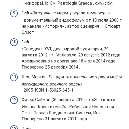
НикифораI, ix. См. Patrologia Graeca , cxlv.-cxlvii.
^
a
b «
Затерянные миры: рыцари-тамплиеры»
, документальный видеофильм от 10 июля 2006 г.
на канале «История» , автор сценария — Стюарт
Элиот
^
a
b
«Бенедикт XVI, для широкой аудитории, 29
августа 2012 г.» . Vatican.va. 29 августа 2012 года
Архивировано из оригинала 18 июля 2014 года .
Проверено 25 декабря 2014 .
Шон Мартин,
Рыцари-тамплиеры: история и мифы
легендарного военного ордена
, 2005. ISBN 1-56025-645-1
Хупер, Саймон (30 августа 2010 г.). «Это кости
Иоанна Крестителя?» . Кабельная Новостная
Сеть. Тернер Бродкастинг Систем, Инк .
Проверено 31 августа 2011 года .
↑
a
b