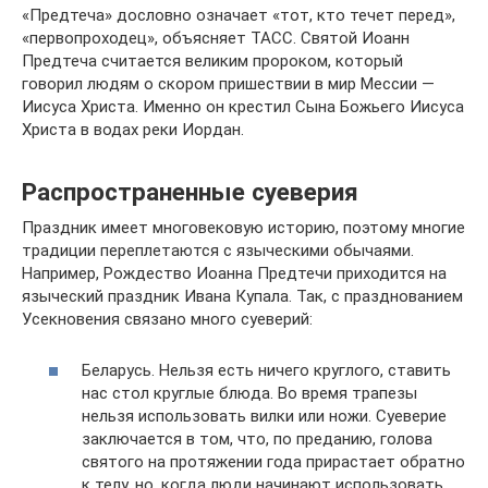
«Предтеча» дословно означает «тот, кто течет перед»,
«первопроходец», объясняет ТАСС. Святой Иоанн
Предтеча считается великим пророком, который
говорил людям о скором пришествии в мир Мессии —
Иисуса Христа. Именно он крестил Сына Божьего Иисуса
Христа в водах реки Иордан.
Распространенные суеверия
Праздник имеет многовековую историю, поэтому многие
традиции переплетаются с языческими обычаями.
Например, Рождество Иоанна Предтечи приходится на
языческий праздник Ивана Купала. Так, с празднованием
Усекновения связано много суеверий:
Беларусь. Нельзя есть ничего круглого, ставить
нас стол круглые блюда. Во время трапезы
нельзя использовать вилки или ножи. Суеверие
заключается в том, что, по преданию, голова
святого на протяжении года прирастает обратно
к телу, но, когда люди начинают использовать