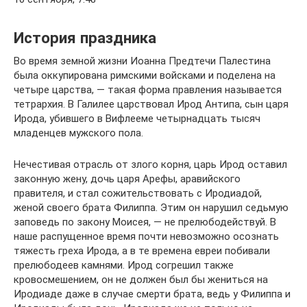
История праздника
Во время земной жизни Иоанна Предтечи Палестина
была оккупирована римскими войсками и поделена на
четыре царства, — такая форма правления называется
тетрархия. В Галилее царствовал Ирод Антипа, сын царя
Ирода, убившего в Вифлееме четырнадцать тысяч
младенцев мужского пола.
Нечестивая отрасль от злого корня, царь Ирод оставил
законную жену, дочь царя Арефы, аравийского
правителя, и стал сожительствовать с Иродиадой,
женой своего брата Филиппа. Этим он нарушил седьмую
заповедь по закону Моисея, — не прелюбодействуй. В
наше распущенное время почти невозможно осознать
тяжесть греха Ирода, а в те времена евреи побивали
прелюбодеев камнями. Ирод согрешил также
кровосмешением, он не должен был бы жениться на
Иродиаде даже в случае смерти брата, ведь у Филиппа и