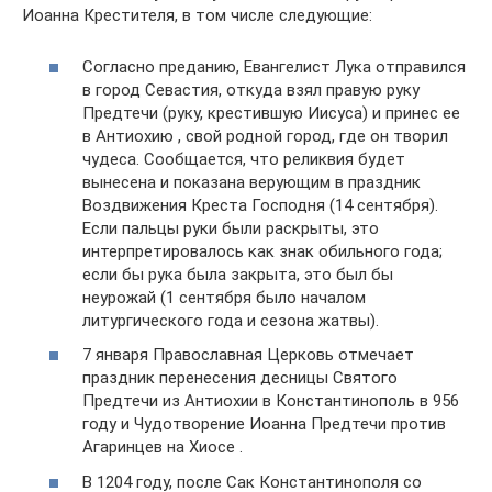
Иоанна Крестителя, в том числе следующие:
Согласно преданию, Евангелист Лука отправился
в город Севастия, откуда взял правую руку
Предтечи (руку, крестившую Иисуса) и принес ее
в Антиохию , свой родной город, где он творил
чудеса. Сообщается, что реликвия будет
вынесена и показана верующим в праздник
Воздвижения Креста Господня (14 сентября).
Если пальцы руки были раскрыты, это
интерпретировалось как знак обильного года;
если бы рука была закрыта, это был бы
неурожай (1 сентября было началом
литургического года и сезона жатвы).
7 января Православная Церковь отмечает
праздник перенесения десницы Святого
Предтечи из Антиохии в Константинополь в 956
году и Чудотворение Иоанна Предтечи против
Агаринцев на Хиосе .
В 1204 году, после Сак Константинополя со