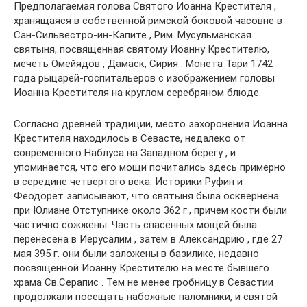
Предполагаемая голова Святого Иоанна Крестителя ,
хранящаяся в собственной римской боковой часовне в
Сан-Сильвестро-ин-Капите , Рим. Мусульманская
святыня, посвященная святому Иоанну Крестителю,
мечеть Омейядов , Дамаск, Сирия . Монета Тари 1742
года рыцарей-госпитальеров с изображением головы
Иоанна Крестителя на круглом серебряном блюде.
Согласно древней традиции, место захоронения Иоанна
Крестителя находилось в Севасте, недалеко от
современного Наблуса на Западном берегу , и
упоминается, что его мощи почитались здесь примерно
в середине четвертого века. Историки Руфин и
Феодорет записывают, что святыня была осквернена
при Юлиане Отступнике около 362 г., причем кости были
частично сожжены. Часть спасенных мощей была
перенесена в Иерусалим , затем в Александрию , где 27
мая 395 г. они были заложены в базилике, недавно
посвященной Иоанну Крестителю на месте бывшего
храма Св.Серапис . Тем не менее гробницу в Севастии
продолжали посещать набожные паломники, и святой