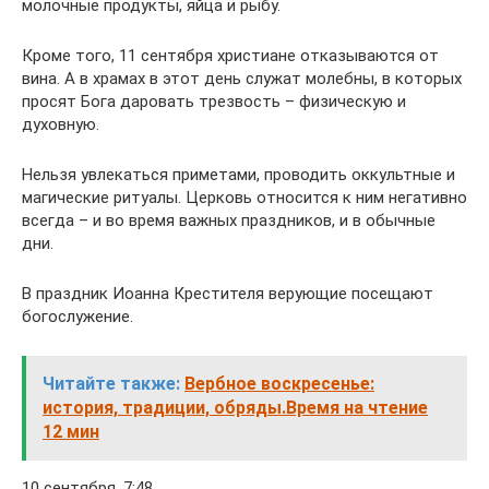
молочные продукты, яйца и рыбу.
Кроме того, 11 сентября христиане отказываются от
вина. А в храмах в этот день служат молебны, в которых
просят Бога даровать трезвость – физическую и
духовную.
Нельзя увлекаться приметами, проводить оккультные и
магические ритуалы. Церковь относится к ним негативно
всегда – и во время важных праздников, и в обычные
дни.
В праздник Иоанна Крестителя верующие посещают
богослужение.
Читайте также:
Вербное воскресенье:
история, традиции, обряды.Время на чтение
12 мин
10 сентября, 7:48