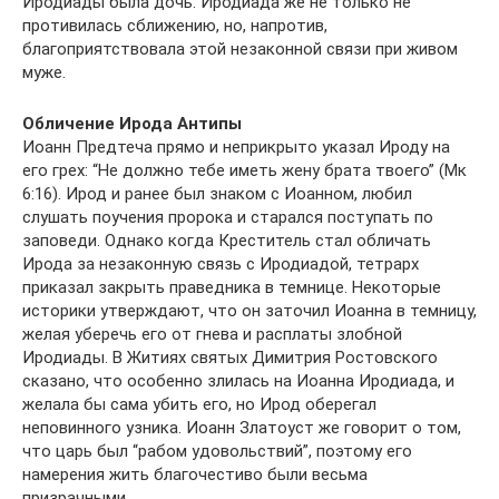
Иродиады была дочь. Иродиада же не только не
противилась сближению, но, напротив,
благоприятствовала этой незаконной связи при живом
муже.
Обличение Ирода Антипы
Иоанн Предтеча прямо и неприкрыто указал Ироду на
его грех: “Не должно тебе иметь жену брата твоего” (Мк
6:16). Ирод и ранее был знаком с Иоанном, любил
слушать поучения пророка и старался поступать по
заповеди. Однако когда Креститель стал обличать
Ирода за незаконную связь с Иродиадой, тетрарх
приказал закрыть праведника в темнице. Некоторые
историки утверждают, что он заточил Иоанна в темницу,
желая уберечь его от гнева и расплаты злобной
Иродиады. В Житиях святых Димитрия Ростовского
сказано, что особенно злилась на Иоанна Иродиада, и
желала бы сама убить его, но Ирод оберегал
неповинного узника. Иоанн Златоуст же говорит о том,
что царь был “рабом удовольствий”, поэтому его
намерения жить благочестиво были весьма
призрачными.