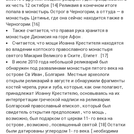
их честь 12 октября. [14] Реликвия в конечном итоге
попала в монастырь Острог в Черногории, а оттуда — в
монастырь Цетинье, где она сейчас находится.также в
Черногории. [16]
Также считается, что правая рука хранится в
монастыре Дионисия на горе Афон .
Считается, что мощи Иоанна Крестителя находятся
во владении коптского православного монастыря
святого Макария Великого в Ските , Египет . [17]
В июле 2010 года небольшой реликварий был
обнаружен под развалинами монастыря пятого века на
острове Св Иван , Болгария . Местные археологи
открыли реликварий в августе и обнаружили фрагменты
костей черепа, руки и зуба, которые, как они полагают,
принадлежат Иоанну Крестителю, основываясь на их
интерпретации греческой надписи на реликварии.
Болгарский православный епископ , который был
свидетель открытия предположил , что мощь ,
возможно, был подарком от церкви 11- го века на
острове , возможно , посвященный святой. [18] Остатки
были датированы углеродом 1- го века. [
необходима