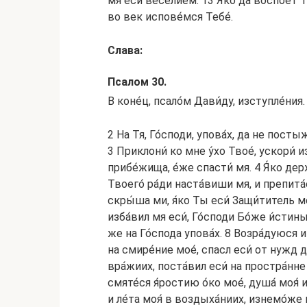
мя еси́ весе́лием. 13 Я́ко да воспое́т Т
во век испове́мся Тебе́.
Слава:
Псалом 30.
В коне́ц, псало́м Дави́ду, изступле́ния.
2 На Тя, Го́споди, упова́х, да не посты
3 Приклони́ ко мне у́хо Твое́, ускори́ и
прибе́жища, е́же спасти́ мя. 4 Я́ко дер
Твоего́ ра́ди наста́виши мя, и препита
скры́ша ми, я́ко Ты еси́ Защи́титель мо
изба́вил мя еси́, Го́споди Бо́же и́стин
же на Го́спода упова́х. 8 Возра́дуюся и
на смире́ние мое́, спасл еси́ от нужд ду
вра́жиих, поста́вил еси́ на простра́нне 
смяте́ся я́ростию о́ко мое́, душа́ моя́ 
и ле́та моя́ в воздыха́ниих, изнемо́же