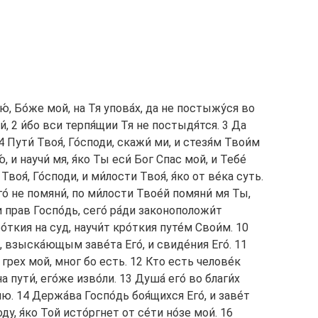
ою́, Бо́же мой, на Тя упова́х, да не постыжу́ся во
́, 2 и́бо вси терпя́щии Тя не постыдя́тся. 3 Да
Пути́ Твоя́, Го́споди, скажи́ ми, и стезя́м Твои́м
, и научи́ мя, я́ко Ты еси́ Бог Спас мой, и Тебе́
оя́, Го́споди, и ми́лости Твоя́, я́ко от ве́ка суть.
о́ не помяни́, по ми́лости Твое́й помяни́ мя Ты,
 и прав Госпо́дь, сего́ ра́ди законоположи́т
ткия на суд, научи́т кро́ткия путе́м Свои́м. 10
, взыска́ющым заве́та Его́, и свиде́ния Его́. 11
ти грех мой, мног бо есть. 12 Кто есть челове́к
 пути́, eго́же изво́ли. 13 Душа́ eго́ во благи́х
лю. 14 Держа́ва Госпо́дь боя́щихся Его́, и заве́т
оду, я́ко Той исто́ргнет от се́ти но́зе мои́. 16