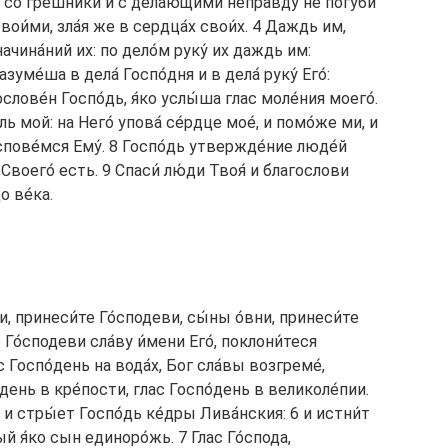
́ со гре́шники и с де́лающими непра́вду не погуби́
ои́ми, зла́я же в сердца́х свои́х. 4 Даждь им,
начина́ний их: по дело́м руку́ их даждь им:
зуме́ша в дела́ Госпо́дня и в дела́ руку́ Его́:
ослове́н Госпо́дь, я́ко услы́ша глас моле́ния моего́.
 мой: на Него́ упова́ се́рдце мое́, и помо́же ми, и
спове́мся Ему́. 8 Госпо́дь утвержде́ние люде́й
 Своего́ есть. 9 Спаси́ лю́ди Твоя́ и благослови
до ве́ка.
, принеси́те Го́сподеви, сы́ны о́вни, принеси́те
 Го́сподеви сла́ву и́мени Его́, поклони́теся
с Госпо́день на вода́х, Бог сла́вы возгреме́,
о́день в кре́пости, глас Госпо́день в великоле́пии.
 и стры́ет Госпо́дь ке́дры Лива́нския: 6 и истни́т
ый я́ко сын единоро́жь. 7 Глас Го́спода,