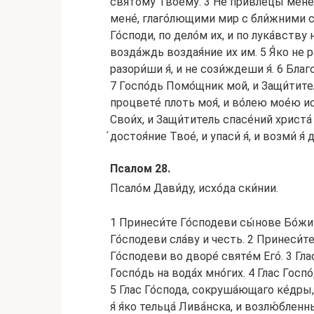
свято́му Твоему́. 3 Не привлецы́ мене
мене́, глаго́лющими мир с бли́жними св
Го́споди, по дело́м их, и по лука́вству 
возда́ждь воздая́ние их им. 5 Я́ко не ра
разори́ши я́, и не сози́ждеши я́. 6 Благ
7 Госпо́дь Помо́щник мой, и Защи́титель
процвете́ плоть моя́, и во́лею мое́ю и
Свои́х, и Защи́титель спасе́ний христа́
́достоя́ние Твое́, и упаси́ я́, и возми́ я́ 
Псалом 28.
Псало́м Дави́ду, исхо́да ски́нии.
1 Принеси́те Го́сподеви сы́нове Бо́жии
Го́сподеви сла́ву и честь. 2 Принеси́те
Го́сподеви во дворе́ святе́м Его́. 3 Гла
Госпо́дь на вода́х мно́гих. 4 Глас Госп
5 Глас Го́спода, сокруша́ющаго ке́дры,
я́ я́ко тельца́ Лива́нска, и возлю́бленн