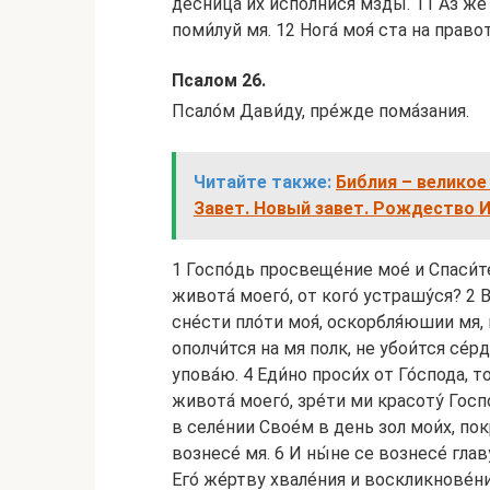
десни́ца их испо́лнися мзды. 11 Аз же н
поми́луй мя. 12 Нога́ моя́ ста на правот
Псалом 26.
Псало́м Дави́ду, пре́жде пома́зания.
Читайте также:
Библия – великое
Завет. Новый завет. Рождество 
1 Госпо́дь просвеще́ние мое́ и Спаси́т
живота́ моего́, от кого́ устрашу́ся? 2
сне́сти пло́ти моя́, оскорбля́юшии мя, и
ополчи́тся на мя полк, не убои́тся се́рд
упова́ю. 4 Еди́но проси́х от Го́спода, 
живота́ моего́, зре́ти ми красоту́ Госп
в селе́нии Свое́м в день зол мои́х, пок
вознесе́ мя. 6 И ны́не се вознесе́ главу
Его́ же́ртву хвале́ния и воскликнове́ни