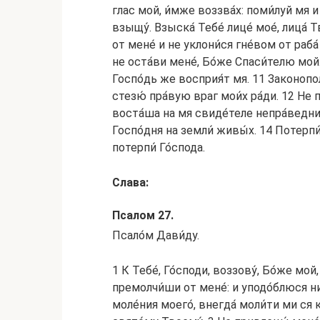
глас мой, и́мже воззва́х: поми́луй мя и 
взыщу́. Взыска́ Тебе́ лице́ мое́, лица́ Т
от мене́ и не уклони́ся гне́вом от раба́
не оста́ви мене́, Бо́же Спаси́телю мой.
Госпо́дь же восприя́т мя. 11 Законополо
стезю́ пра́вую враг мои́х ра́ди. 12 Не
воста́ша на мя свиде́теле непра́веднии 
Госпо́дня на земли́ живы́х. 14 Потерпи́
потерпи́ Го́спода.
Слава:
Псалом 27.
Псало́м Дави́ду.
1 К Тебе́, Го́споди, воззову́, Бо́же мой
премолчи́ши от мене́: и уподо́блюся ни
моле́ния моего́, внегда́ моли́ти ми ся к