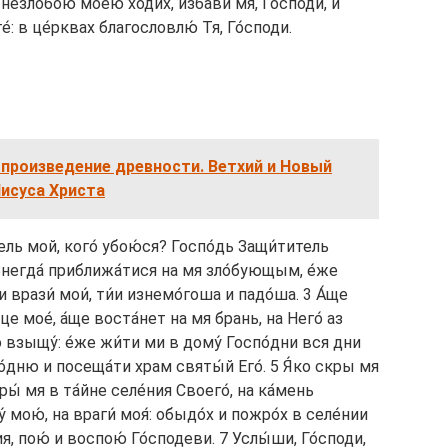
езло́бою мое́ю ходи́х, изба́ви мя, Го́споди, и
е́: в це́рквах благословлю́ Тя, Го́споди.
 произведение древности. Ветхий и Новый
Иисуса Христа
ель мой, кого́ убою́ся? Госпо́дь Защи́титель
 Внегда́ приближа́тися на мя зло́бующым, е́же
 врази́ мои́, ти́и изнемо́гоша и падо́ша. 3 А́ще
це мое́, а́ще воста́нет на мя брань, на Него́ аз
то взыщу́: е́же жи́ти ми в дому́ Госпо́дни вся дни
о́дню и посеща́ти храм святы́й Его́. 5 Я́ко скры мя
ры́ мя в та́йне селе́ния Своего́, на ка́мень
́ мою́, на враги́ моя́: обыдо́х и пожро́х в селе́нии
я, пою́ и воспою́ Го́сподеви. 7 Услы́ши, Го́споди,