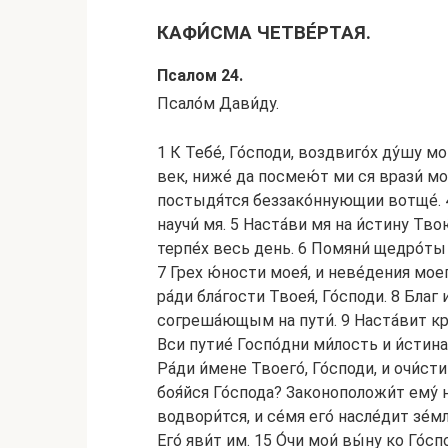
КАФИ́СМА ЧЕТВЕ́РТАЯ.
Псалом 24.
Псало́м Дави́ду.
1 К Тебе́, Го́споди, воздвиго́х ду́шу м
век, ниже́ да посмею́т ми ся врази́ мои
постыдя́тся беззако́ннующии вотще́. 4 
научи́ мя. 5 Наста́ви мя на и́стину Твою́
терпе́х весь день. 6 Помяни́ щедро́ты Тв
7 Грех ю́ности моея́, и неве́дения моег
ра́ди бла́гости Твоея́, Го́споди. 8 Благ
согреша́ющым на пути́. 9 Наста́вит кро́
Вси путие́ Госпо́дни ми́лость и и́стина
Ра́ди и́мене Твоего́, Го́споди, и очи́с
боя́йся Го́спода? Законоположи́т eму́ на
водвори́тся, и се́мя eго́ насле́дит зе́м
Его́ яви́т им. 15 О́чи мои́ вы́ну ко Го́сп