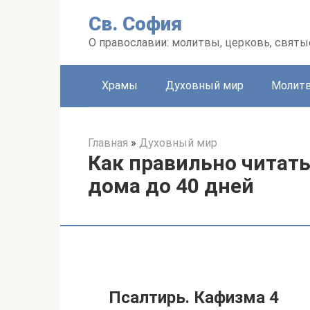
Перейти
Св. София
к
контенту
О православии: молитвы, церковь, святы
Храмы
Духовный мир
Молит
Главная
»
Духовный мир
Как правильно читат
дома до 40 дней
Псалтирь. Кафизма 4