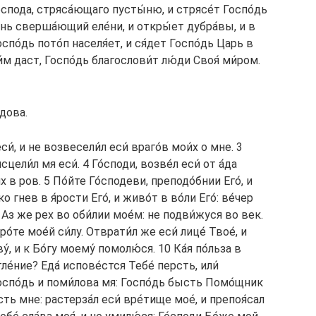
о́спода, стряса́ющаго пусты́ню, и стрясе́т Госпо́дь
нь сверша́ющий еле́ни, и откры́ет дубра́вы, и в
Госпо́дь пото́п населя́ет, и ся́дет Госпо́дь Царь в
́м даст, Госпо́дь благослови́т лю́ди Своя́ ми́ром.
́дова.
еси́, и не возвесели́л еси́ враго́в мои́х о мне. 3
сцели́л мя еси́. 4 Го́споди, возве́л еси́ от а́да
х в ров. 5 По́йте Го́сподеви, преподо́бнии Его́, и
о гнев в я́рости Его́, и живо́т в во́ли Его́: ве́чер
7 Аз же рех во оби́лии мое́м: не подви́жуся во век.
́те мое́й си́лу. Отврати́л же еси́ лице́ Твое́, и
у́, и к Бо́гу моему́ помолю́ся. 10 Ка́я по́льза в
ле́ние? Еда́ испове́стся Тебе́ персть, или́
оспо́дь и поми́лова мя: Госпо́дь бысть Помо́щник
сть мне: растерза́л еси́ вре́тище мое́, и препоя́сал