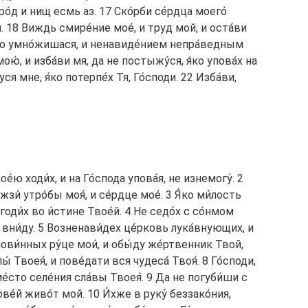
ро́д и нищ есмь аз. 17 Ско́рби се́рдца моего́
 18 Виждь смире́ние мое́, и труд мой, и оста́ви
 я́ко умно́жишася, и ненавиде́нием непра́ведным
ю́, и изба́ви мя, да не постыжу́ся, я́ко упова́х на
ся мне, я́ко потерпе́х Тя, Го́споди. 22 Изба́ви,
ое́ю ходи́х, и на Го́спода упова́я, не изнемогу́. 2
жзи́ утро́бы моя́, и се́рдце мое́. 3 Я́ко ми́лость
годи́х во и́стине Твое́й. 4 Не седо́х с со́нмом
вни́ду. 5 Возненави́дех це́рковь лука́внующих, и
ови́нных ру́це мои́, и обы́ду же́ртвенник Твой,
́ Твоея́, и пове́дати вся чудеса́ Твоя́. 8 Го́споди,
е́сто селе́ния сла́вы Твоея́. 9 Да не погуби́ши с
ве́й живо́т мой. 10 И́хже в руку́ беззако́ния,