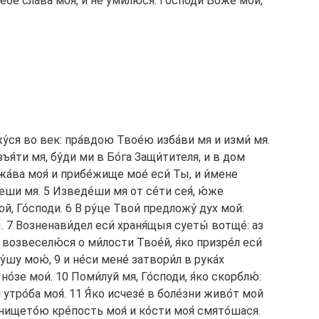
ебе́ сла́ва моя́, и не умилю́ся: Го́споди Бо́же мой,
жу́ся во век: пра́вдою Твое́ю изба́ви мя и изми́ мя.
зъя́ти мя, бу́ди ми в Бо́га Защи́тителя, и в дом
жа́ва моя́ и прибе́жище мое́ еси́ Ты, и и́мене
́еши мя. 5 Изведе́ши мя от се́ти сея́, ю́же
й, Го́споди. 6 В ру́це Твои́ предложу́ дух мой:
ы. 7 Возненави́дел еси́ храня́щыя суеты́ вотще́: аз
 возвеселю́ся о ми́лости Твое́й, я́ко призре́л еси́
́шу мою́, 9 и не́си мене́ затвори́л в рука́х
но́зе мои́. 10 Поми́луй мя, Го́споди, я́ко скорблю́:
и утро́ба моя́. 11 Я́ко исчезе́ в боле́зни живо́т мой
 нището́ю кре́пость моя́ и ко́сти моя́ смято́шася.