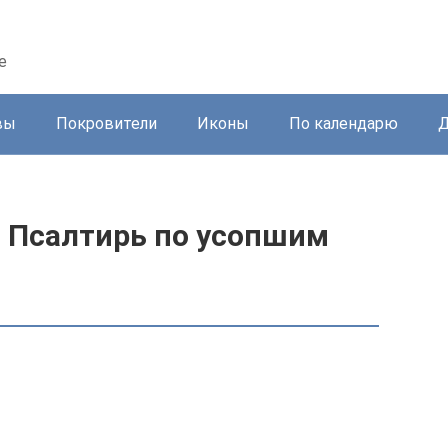
е
вы
Покровители
Иконы
По календарю
Д
ь Псалтирь по усопшим