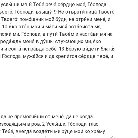
услы́ши мя. 8 Тебе́ рече́ се́рдце мое́, Го́спода
воего́, Го́споди, взыщу́. 9 Не отврати́ лица́ Твоего́
 Твоего́: помо́щник мой бу́ди, не отри́ни мене́, и
 10 Я́ко оте́ц мой и ма́ти моя́ оста́виста мя,
жи́ ми, Го́споди, в пути́ Твое́м и наста́ви мя на
 преда́ждь мене́ в ду́шы стужа́ющих ми, я́ко
и солга́ непра́вда себе́. 13 Ве́рую ви́дети блага́я
 Го́спода, мужа́йся и да крепи́тся се́рдце твое́, и
, да не премолчи́ши от мене́, да не когда́
зходя́щым в ров. 2 Услы́ши, Го́споди, глас
 Тебе́, внегда́ возде́ти ми ру́це мои́ ко хра́му