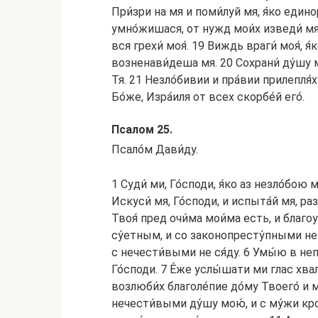
При́зри на мя и поми́луй мя, я́ко едино
умно́жишася, от нужд мои́х изведи́ мя.
вся грехи́ моя́. 19 Виждь враги́ моя́,
возненави́деша мя. 20 Сохрани́ ду́шу мо
Тя. 21 Незло́бивии и пра́вии прилепля́ху
Бо́же, Изра́иля от всех скорбе́й eго́.
Псалом 25.
Псало́м Дави́ду.
1 Суди́ ми, Го́споди, я́ко аз незло́бою м
Искуси́ мя, Го́споди, и испыта́й мя, раз
Твоя́ пред очи́ма мои́ма есть, и благоу
су́етным, и со законопресту́пными не 
с нечести́выми не ся́ду. 6 Умы́ю в неп
Го́споди. 7 Е́же услы́шати ми глас хвалы
возлюби́х благоле́пие до́му Твоего́ и м
нечести́выми ду́шу мою́, и с му́жи кро