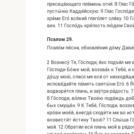
пресеца́ющаго пла́мень огня́. 8 Глас Г
пусты́ню Кадди́йскую. 9 Глас Госпо́де
хра́ме Его́ вся́кий глаго́лет сла́ву. 10 
век. 11 Госпо́дь кре́пость лю́дем Свои
Псалом 29.
Псало́м пе́сни, обновле́ния до́му Дави
2 Вознесу́ Тя, Го́споди, я́ко подъя́л мя 
Го́споди Бо́же мой, воззва́х к Тебе́, и и
ду́шу мою́, спасл мя еси́ от низходя́щи
испове́дайте па́мять святы́ни Его́. 6 Я́к
водвори́тся плачь, и зау́тра ра́дость. 
8 Го́споди, во́лею Твое́ю пода́ждь добро
бых смуще́н. 9 К Тебе́, Го́споди, воззов
кро́ви мое́й, внегда́ сходи́ти ми во ист
возвести́т и́стину Твою́? 11 Слы́ша Г
мой. 12 Обрати́л еси́ плачь мой в ра́до