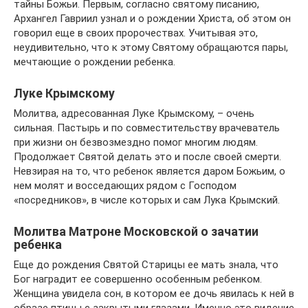
тайны Божьи. Первым, согласно святому писанию,
Архангел Гавриил узнал и о рождении Христа, об этом он
говорил еще в своих пророчествах. Учитывая это,
неудивительно, что к этому Святому обращаются пары,
мечтающие о рождении ребенка.
Луке Крымскому
Молитва, адресованная Луке Крымскому, – очень
сильная. Пастырь и по совместительству врачеватель
при жизни он безвозмездно помог многим людям.
Продолжает Святой делать это и после своей смерти.
Невзирая на то, что ребенок является даром Божьим, о
нем молят и восседающих рядом с Господом
«посредников», в числе которых и сам Лука Крымский.
Молитва Матроне Московской о зачатии
ребенка
Еще до рождения Святой Старицы ее мать знала, что
Бог наградит ее совершенно особенным ребенком.
Женщина увидела сон, в котором ее дочь явилась к ней в
образе птицы с закрытыми глазами. Именно это видение