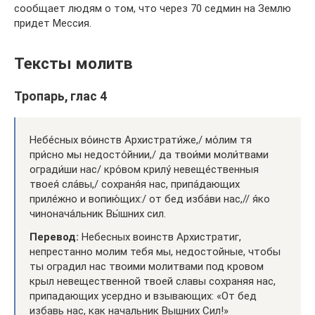
сообщает людям о том, что через 70 седмин на Землю
придет Мессия.
Тексты молитв
Тропарь, глас 4
Небе́сных во́инств Архистрати́же,/ мо́лим тя
при́сно мы недосто́йнии,/ да твои́ми моли́твами
огради́ши нас/ кро́вом крилу́ невеще́ственныя
твоея́ сла́вы,/ сохраня́я нас, припа́дающих
приле́жно и вопию́щих:/ от бед изба́ви нас,// я́ко
чинонача́льник Вы́шних сил.
Перевод:
Небесных воинств Архистратиг,
непрестанно молим тебя мы, недостойные, чтобы
ты оградил нас твоими молитвами под кровом
крыл невещественной твоей славы сохраняя нас,
припадающих усердно и взывающих: «От бед
избавь нас, как начальник Вышних Сил!»