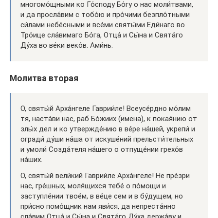
многомо́щными ко Го́споду Бо́гу o нас моли́твами,
и да просла́вим с тобо́ю и про́чими безпло́тными
си́лами небе́сными и все́ми святы́ми Еди́наго во
Тро́ице сла́вимаго Бо́га, Отца́ и Сы́на и Свята́го
Ду́ха во ве́ки веко́в. Ами́нь.
Молитва вторая
О, святы́й Арха́нгеле Гаврии́ле! Всеусе́рдно мо́лим
тя, наста́ви нас, раб Бо́жиих (имена), к покая́нию от
злы́х дел и ко утвержде́нию в ве́ре на́шей, укрепи́ и
огради́ ду́ши на́ша от искуше́ний прельсти́тельных
и умоли́ Созда́теля на́шего о отпуще́нии грехо́в
на́ших.
О, святы́й вели́кий Гаврии́ле Арха́нгелe! He пре́зри
нас, гре́шных, моля́щихся тебе́ о по́мощи и
заступле́нии твое́м, в ве́це сем и в бу́дущем, но
при́сно помо́щник нам яви́ся, да непреста́нно
сла́вим Отца́ и Сы́на и Свята́го Ду́ха держа́ву и