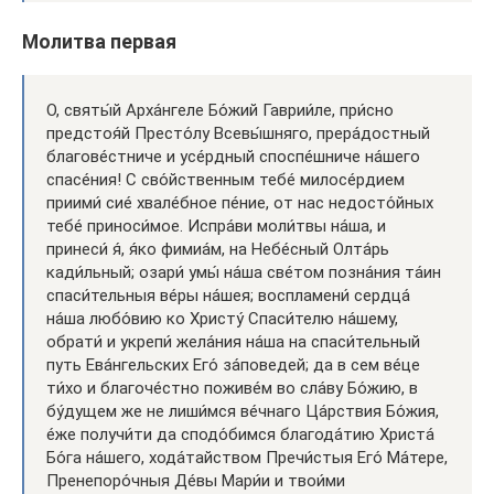
Молитва первая
O, святы́й Арха́нгеле Бо́жий Гаврии́ле, при́сно
предстоя́й Престо́лу Всевы́шняго, прера́достный
благове́стниче и усе́рдный споспе́шниче на́шего
спасе́ния! С сво́йственным тебе́ милосе́рдием
приими́ сие́ хвале́бное пе́ние, oт нас недосто́йных
тебе́ приноси́мое. Испра́ви моли́твы на́ша, и
принеси́ я́, я́ко фимиа́м, на Небе́сный Oлта́рь
кади́льный; oзари́ умы́ на́ша све́том позна́ния та́ин
спаси́тельныя ве́ры на́шея; воспламени́ сердца́
на́ша любо́вию ко Христу́ Спаси́телю на́шему,
обрати́ и укрепи́ жела́ния на́ша на спаси́тельный
путь Ева́нгельских Его́ за́поведей; да в сем ве́це
ти́хо и благоче́стно поживе́м во сла́ву Бо́жию, в
бу́дущем же не лиши́мся ве́чнаго Ца́рствия Бо́жия,
е́же получи́ти да сподо́бимся благода́тию Христа́
Бо́га на́шего, хода́тайством Пречи́стыя Его́ Ма́тере,
Пренепоро́чныя Де́вы Мари́и и твои́ми