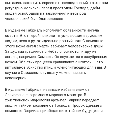
пытались защитить евреев от преследований, также они
регулярно молились перед престолом Господа, дабы
людей освободили из заключения и весь род
человеческий был благословлен.
В иудаизме Габриэль исполняет обязанности ангела
смерти. Этот герой приходит к умирающим верующим
людям, неся в руках идеально ровный нож. С помощью
этого ножа ангел смерти забирает человеческие души.
За душами грешников с Небес спускаются и другие
ангелы, например, Самаэль. Он спускается с зазубренным
ножом. Оба этих процесса сравнивают с шхитой — это
ритуальное убийство птиц и млекопитающих для еды. В
случае с Самаэлем, эту шхиту можно назвать
некошерной.
В иудаизме Габриэля называли избавителем от
Левиафана — огромного морского монстра. В
христианской мифологии архангел Гавриил передает
людям тайное послание от Господа. Пророк Даниил с
помощью Гавриила приобщается к тайнам будущего и