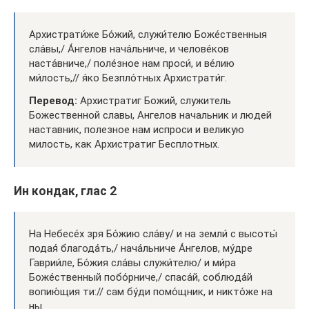
Архистрати́же Бо́жий, служи́телю Боже́ственныя
сла́вы,/ А́нгелов нача́льниче, и челове́ков
наста́вниче,/ поле́зное нам проси́, и ве́лию
ми́лость,// я́ко Безпло́тных Архистрати́г.
Перевод:
Архистратиг Божий, служитель
Божественной славы, Ангелов начальник и людей
наставник, полезное нам испроси и великую
милость, как Архистратиг Бесплотных.
Ин кондак, глас 2
На Небесе́х зря Бо́жию сла́ву/ и на земли́ с высоты́
подая́ благода́ть,/ нача́льниче А́нгелов, му́дре
Гаврии́ле, Бо́жия сла́вы служи́телю/ и ми́ра
Боже́ственный побо́рниче,/ спаса́й, соблюда́й
вопию́щия ти:// сам бу́ди помо́щник, и никто́же на
ны.