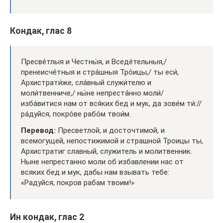
Кондак, глас 8
Пресве́тлыя и Честны́я, и Вседе́тельныя,/
пренеисче́тныя и стра́шныя Тро́ицы,/ ты еси́,
Архистрати́же, сла́вный служи́телю и
моли́твенниче,/ ны́не непреста́нно моли́/
изба́витися нам от вся́ких бед и мук, да зове́м ти́://
ра́дуйся, покро́ве рабо́м твои́м.
Перевод:
Пресветлой, и досточтимой, и
всемогущей, непостижимой и страшной Троицы ты,
Архистратиг славный, служитель и молитвенник.
Ныне непрестанно моли об избавлении нас от
всяких бед и мук, дабы нам взывать тебе:
«Радуйся, покров рабам твоим!»
Ин кондак, глас 2