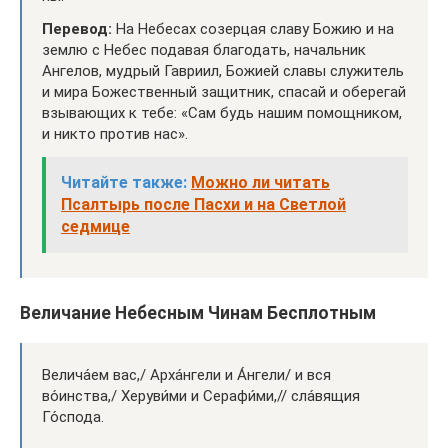
Перевод:
На Небесах созерцая славу Божию и на
землю с Небес подавая благодать, начальник
Ангелов, мудрый Гавриил, Божией славы служитель
и мира Божественный защитник, спасай и оберегай
взывающих к тебе: «Сам будь нашим помощником,
и никто против нас».
Читайте также:
Можно ли читать
Псалтырь после Пасхи и на Светлой
седмице
Величание Небесным Чинам Бесплотным
Велича́ем вас,/ Арха́нгели и А́нгели/ и вся
во́инства,/ Херуви́ми и Серафи́ми,// сла́вящия
Го́спода.