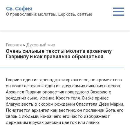
Перейти
Св. София
к
О православии: молитвы, церковь, святые
контенту
Главная
»
Духовный мир
Очень сильные тексты молитв архангелу
Гавриилу и как правильно обращаться
Гавриил один из двенадцати архангелов, но кроме этого
он почитается как один из двух самых сильных ангелов.
Архангел Гавриил оповестил праведного Захарию о
рождении сына, Иоанна Крестителя. Он же принес
благую весть о скором рождении Спасителя Деве Марии.
Почитается архангел как вестник, он посланник Бога, его
связь с людьми, из-за чего его часто изображают
держащим в руках райский цветок или лилию.