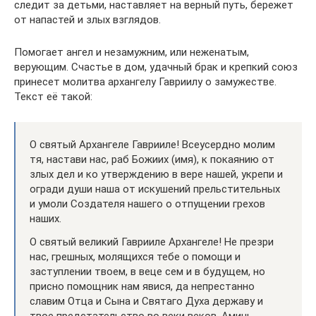
следит за детьми, наставляет на верный путь, бережет
от напастей и злых взглядов.
Помогает ангел и незамужним, или неженатым,
верующим. Счастье в дом, удачный брак и крепкий союз
принесет молитва архангелу Гавриилу о замужестве.
Текст её такой:
О святый Архангеле Гаврииле! Всеусердно молим
тя, настави нас, раб Божиих (имя), к покаянию от
злых дел и ко утверждению в вере нашей, укрепи и
огради души наша от искушений прельстительных
и умоли Создателя нашего о отпущении грехов
наших.
О святый великий Гаврииле Архангелe! He презри
нас, грешных, молящихся тебе о помощи и
заступлении твоем, в веце сем и в будущем, но
присно помощник нам явися, да непрестанно
славим Отца и Сына и Святаго Духа державу и