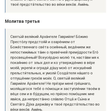
твое́ предста́тельство во ве́ки веко́в. Ами́нь.
Молитва третья
Святы́й вели́кий Арха́нгеле Гаврии́ле! Бо́жию
Престо́лу предстоя́й и озаре́нием oт
Боже́ственнаго све́та oсия́нный, веде́нием же
непостижи́мых та́ин o преве́чней прему́дрости Его́
просвеще́нный! Всеусе́рдно молю́ тя, наста́ви мя к
покая́нию oт злых дел и ко утвержде́нию в ве́ре
мое́й, укрепи́ и огради́ ду́шу мою́ oт искуше́ний
прельсти́тельных, и умоли́ Созда́теля на́шего o
отпуще́нии грехо́в мои́х. O, святы́й вели́кий
Гаврии́ле Арха́нгеле! Не пре́зри мене́ гре́шнаго,
моля́щагося тебе́ o по́мощи и заступле́нии твое́м в
ве́це сем и в бу́дущем, но при́сно помо́щник мне
яви́ся, да непреста́нно сла́влю Отца́ и Сы́на и
Свята́го Ду́ха держа́ву и твое́ предста́тельство во
ве́ки веко́в. Ами́нь.