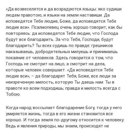
«Да возвеселятся и да возрадуются языцы: яко судиши
людем правотою, и языки на земли наставиши. Да
исповедятся Тебе людие, Боже, да исповедятся Тебе
людие вси». Псалмопевец очень хорошо говорит, как бы
повторяясь: да исповедятся Тебе людие, что Господа
будут все благодарить. За что Тебя, Господи, будут
благодарить? Ты всех судишь по правде: грешников
наказываешь, добродетельных милуешь и принимаешь
покаяние от человеков. Здесь говорится о том, что
Господь не смотрит на лицо, а смотрит на дела,
которые человек совершает. «Да исповедятся Тебе
людие вси», – да благодарят Тебя, Боже, все люди за
неизреченную милость, которую Ты даешь нам: Ты в
правоте ко всем подходишь; правда и милость всегда с
Тобою.
Когда народ воссылает благодарение Богу, тогда у него
умиряется жизнь, тогда в его жизни становится все
хорошо. И тогда земля по-другому относится к человеку.
Ведь и явления природы, мы знаем, происходят не