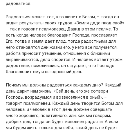
радоваться.
Радоваться может тот, кто живет с Богом, – тогда он
видит результаты своих трудов: «Земля даде плод свой»
– так и говорит псалмопевец Давид в этом псалме. То
есть когда человек благодарит Господа, прославляет
Его, тогда и земля дает плод, тогда радостными для
него становятся дни жизни его, у него все получается,
работа приносит утешение, отношения с близкими
выравниваются, дело спорится. И человек встает утром
радостным; помолившись, он ощущает, что Господь
благословит ему и сегодняшний день.
Почему мы должны радоваться каждому дню? Каждый
день дарит нам жизнь. «Сей день, его же сотвори
Господь, возрадуемся и возвеселимся в оный», –
говорит псалмопевец. Каждый день творится Богом для
человека, и человек в этот день должен совершать
много хорошего, позитивного, или, как мы говорим,
добрых дел, тогда он будет исполнен радости. А если
мы будем жить только для себя, такой день не будет