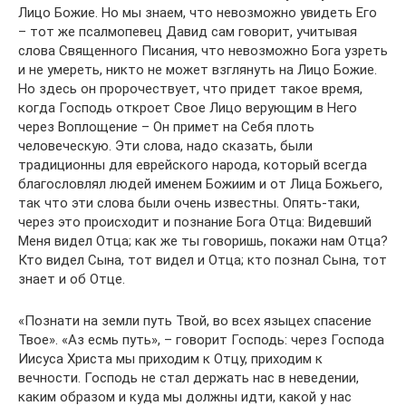
Лицо Божие. Но мы знаем, что невозможно увидеть Его
– тот же псалмопевец Давид сам говорит, учитывая
слова Священного Писания, что невозможно Бога узреть
и не умереть, никто не может взглянуть на Лицо Божие.
Но здесь он пророчествует, что придет такое время,
когда Господь откроет Свое Лицо верующим в Него
через Воплощение – Он примет на Себя плоть
человеческую. Эти слова, надо сказать, были
традиционны для еврейского народа, который всегда
благословлял людей именем Божиим и от Лица Божьего,
так что эти слова были очень известны. Опять-таки,
через это происходит и познание Бога Отца: Видевший
Меня видел Отца; как же ты говоришь, покажи нам Отца?
Кто видел Сына, тот видел и Отца; кто познал Сына, тот
знает и об Отце.
«Познати на земли путь Твой, во всех языцех спасение
Твое». «Аз есмь путь», – говорит Господь: через Господа
Иисуса Христа мы приходим к Отцу, приходим к
вечности. Господь не стал держать нас в неведении,
каким образом и куда мы должны идти, какой у нас