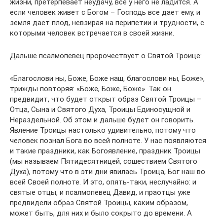
жизни, претерпевает неудачу, все у него не ладится. А
если человек живет с Богом – Господь все дает ему, и
земля дает плод, невзирая на перипетии и трудности, с
которыми человек встречается в своей жизни.
Дальше псалмопевец пророчествует о Святой Троице:
«Благослови ны, Боже, Боже наш, благослови ны, Боже»,
трижды повторяя: «Боже, Боже, Боже». Так он
предвидит, что будет открыт образ Святой Троицы –
Отца, Сына и Святого Духа, Троицы Единосущной и
Нераздельной. Об этом и дальше будет он говорить.
Явление Троицы настолько удивительно, потому что
человек познал Бога во всей полноте. У нас появляются
и такие праздники, как Богоявление, праздник Троицы
(мы называем Пятидесятницей, сошествием Святого
Духа), потому что в эти дни явилась Троица, Бог наш во
всей Своей полноте. И это, опять-таки, неслучайно: и
святые отцы, и псалмопевец Давид, и праотцы уже
предвидели образ Святой Троицы, каким образом,
может быть, для них и было сокрыто до времени. А