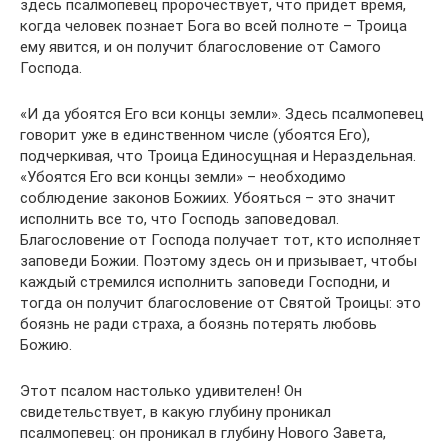
здесь псалмопевец пророчествует, что придет время,
когда человек познает Бога во всей полноте – Троица
ему явится, и он получит благословение от Самого
Господа.
«И да убоятся Его вси концы земли». Здесь псалмопевец
говорит уже в единственном числе (убоятся Его),
подчеркивая, что Троица Единосущная и Нераздельная.
«Убоятся Его вси концы земли» – необходимо
соблюдение законов Божиих. Убояться – это значит
исполнить все то, что Господь заповедовал.
Благословение от Господа получает тот, кто исполняет
заповеди Божии. Поэтому здесь он и призывает, чтобы
каждый стремился исполнить заповеди Господни, и
тогда он получит благословение от Святой Троицы: это
боязнь не ради страха, а боязнь потерять любовь
Божию.
Этот псалом настолько удивителен! Он
свидетельствует, в какую глубину проникал
псалмопевец: он проникал в глубину Нового Завета,