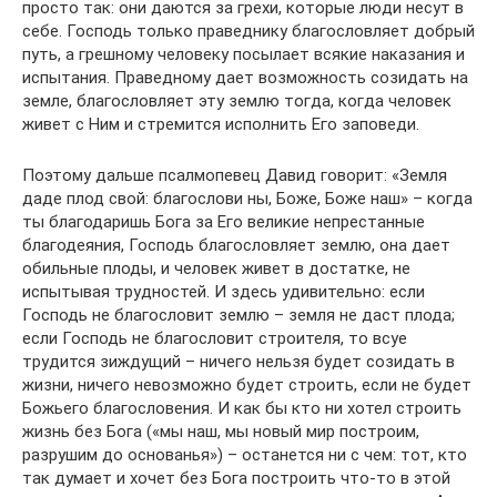
просто так: они даются за грехи, которые люди несут в
себе. Господь только праведнику благословляет добрый
путь, а грешному человеку посылает всякие наказания и
испытания. Праведному дает возможность созидать на
земле, благословляет эту землю тогда, когда человек
живет с Ним и стремится исполнить Его заповеди.
Поэтому дальше псалмопевец Давид говорит: «Земля
даде плод свой: благослови ны, Боже, Боже наш» – когда
ты благодаришь Бога за Его великие непрестанные
благодеяния, Господь благословляет землю, она дает
обильные плоды, и человек живет в достатке, не
испытывая трудностей. И здесь удивительно: если
Господь не благословит землю – земля не даст плода;
если Господь не благословит строителя, то всуе
трудится зиждущий – ничего нельзя будет созидать в
жизни, ничего невозможно будет строить, если не будет
Божьего благословения. И как бы кто ни хотел строить
жизнь без Бога («мы наш, мы новый мир построим,
разрушим до основанья») – останется ни с чем: тот, кто
так думает и хочет без Бога построить что-то в этой