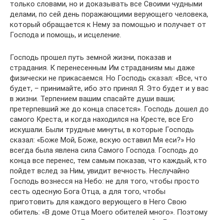
только словами, но и доказывать все Своими чудными
делами, по сей день поражающими верующего человека,
который обращается к Нему за помощью и получает от
Господа и помощь, и исцеление.
Господь прошел путь земной жизни, показав и
страдания. К перенесенным Им страданиям мы даже
физически не прикасаемся. Но Господь сказал: «Все, что
будет, – принимайте, ибо это принял Я. Это будет и у вас
в жизни. Терпением вашим спасайте души ваши;
претерпевший же до конца спасется». Господь дошел до
самого Креста, и когда находился на Кресте, все Его
искушали. Были трудные минуты, в которые Господь
сказал: «Боже Мой, Боже, вскую оставил Мя еси?» Но
всегда была явлена сила Самого Господа. Господь до
конца все перенес, тем самым показав, что каждый, кто
пойдет вслед за Ним, увидит вечность. Неслучайно
Господь вознесся на Небо: не для того, чтобы просто
сесть одесную Бога Отца, а для того, чтобы
приготовить для каждого верующего в Него Свою
обитель: «В доме Отца Моего обителей много». Поэтому