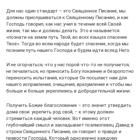
Для нас один стандарт – это Священное Писание, мы
должны прислушиваться к Священному Писанию, и как
Господь говорил, как нас учил в течение всей Своей
жизни, так мы и должны делать. Это и называется
«познати на земли путь Твой, во всех языцех спасение
Твое». Тогда во всем народе будет спасение, когда мы
познаем путь нашего Господа и будем идти вслед Него.
И не огорчаться, что у нас порой что-то не получается,
не печалиться, но приносить Богу покаяние и безропотно
переносить испытания, которые Он посылает нам для
нашего исправления, очищения, вразумления и чтобы мы
больше и больше укреплялись в добродетельной жизни.
Получить Божие благословение – это значит утвердить
дома свои: укрепить род свой, – к этому должен
стремиться каждый человек. Вот именно этот
глубочайший смысл и закладывает псалмопевец Давид в
строки Священного Писания, он говорит о правде и
правости Господа, Который однозначно каждому