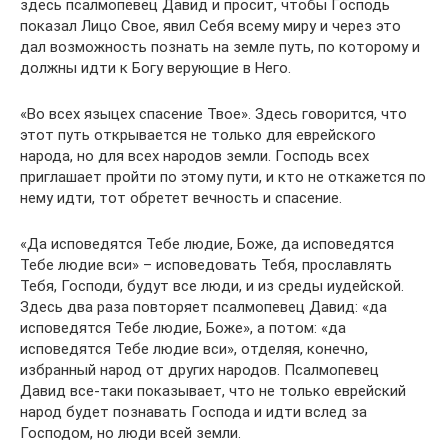
здесь псалмопевец Давид и просит, чтобы Господь
показал Лицо Свое, явил Себя всему миру и через это
дал возможность познать на земле путь, по которому и
должны идти к Богу верующие в Него.
«Во всех языцех спасение Твое». Здесь говорится, что
этот путь открывается не только для еврейского
народа, но для всех народов земли. Господь всех
приглашает пройти по этому пути, и кто не откажется по
нему идти, тот обретет вечность и спасение.
«Да исповедятся Тебе людие, Боже, да исповедятся
Тебе людие вси» – исповедовать Тебя, прославлять
Тебя, Господи, будут все люди, и из среды иудейской.
Здесь два раза повторяет псалмопевец Давид: «да
исповедятся Тебе людие, Боже», а потом: «да
исповедятся Тебе людие вси», отделяя, конечно,
избранный народ от других народов. Псалмопевец
Давид все-таки показывает, что не только еврейский
народ будет познавать Господа и идти вслед за
Господом, но люди всей земли.