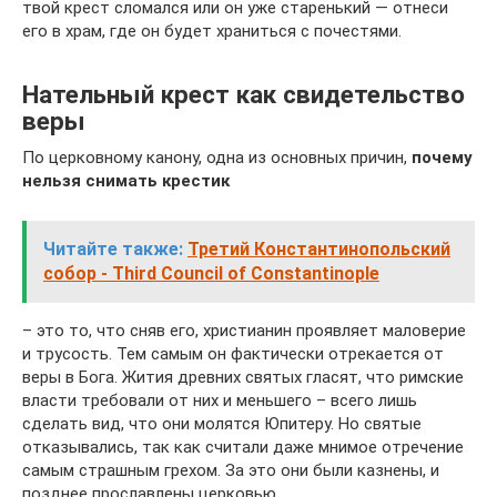
твой крест сло­мался или он уже ста­рень­кий — отнеси
его в храм, где он будет хра­ниться с поче­стями.
Нательный крест как свидетельство
веры
По церковному канону, одна из основных причин,
почему
нельзя снимать крестик
Читайте также:
Третий Константинопольский
собор - Third Council of Constantinople
– это то, что сняв его, христианин проявляет маловерие
и трусость. Тем самым он фактически отрекается от
веры в Бога. Жития древних святых гласят, что римские
власти требовали от них и меньшего – всего лишь
сделать вид, что они молятся Юпитеру. Но святые
отказывались, так как считали даже мнимое отречение
самым страшным грехом. За это они были казнены, и
позднее прославлены церковью.