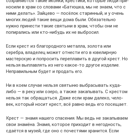
сохра­ня­ются такие иконки, кре­стики, кото­рые люди при­
но­сили в храм со сло­вами «Батюшка, мы не знаем, что с
ними делать». Зай­цево — посё­лок ста­рин­ный, и у очень
многих людей такие вещи дома были. Обя­за­тельно
нужно при­не­сти такие свя­тыни в храм, чтобы они не
попи­ра­лись или кто-нибудь их не выбро­сил.
Если крест из бла­го­род­ного металла, золота или
серебра, вла­де­лец может отне­сти его в юве­лир­ную
мастер­скую и попро­сить пере­пла­вить в другой крест. Но
нельзя выплав­лять из него какое-то другое изде­лие.
Непра­виль­ным будет и про­дать его.
Ни в коем случае нельзя свя­тыню выбра­сы­вать куда-
либо — в реку или озеро, а также зака­пы­вать. С кре­стом
нельзя так обра­щаться. Даже если храм далеко, чело­
век, кото­рый носит крест, всё равно ведь его посе­щает.
Крест — знамя нашего спа­се­ния. Мы ведь не зака­пы­ваем
свои зна­мёна. Знамя, кото­рое при­хо­дит в негод­ность,
сда­ётся в музей, где оно с поче­стями хра­нится. Если