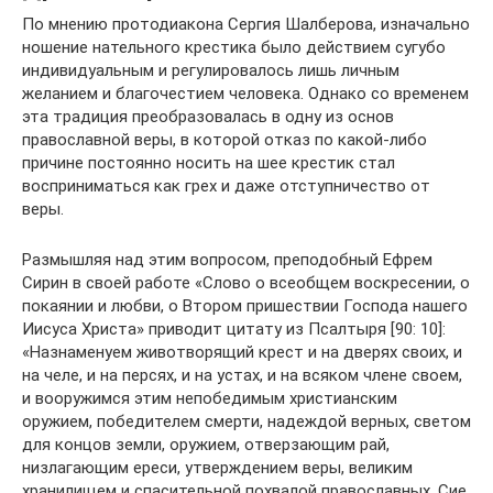
По мнению протодиакона Сергия Шалберова, изначально
ношение нательного крестика было действием сугубо
индивидуальным и регулировалось лишь личным
желанием и благочестием человека. Однако со временем
эта традиция преобразовалась в одну из основ
православной веры, в которой отказ по какой-либо
причине постоянно носить на шее крестик стал
восприниматься как грех и даже отступничество от
веры.
Размышляя над этим вопросом, преподобный Ефрем
Сирин в своей работе «Слово о всеобщем воскресении, о
покаянии и любви, о Втором пришествии Господа нашего
Иисуса Христа» приводит цитату из Псалтыря [90: 10]:
«Назнаменуем животворящий крест и на дверях своих, и
на челе, и на персях, и на устах, и на всяком члене своем,
и вооружимся этим непобедимым христианским
оружием, победителем смерти, надеждой верных, светом
для концов земли, оружием, отверзающим рай,
низлагающим ереси, утверждением веры, великим
хранилищем и спасительной похвалой православных. Сие