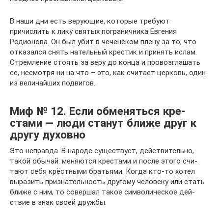
В наши дни есть верующие, которые требуют
причислить к лику святых пограничника Евгения
Родионова. Он был убит в чеченском плену за то, что
отказался снять нательный крестик и принять ислам.
Стремление стоять за веру до конца и провозглашать
ее, несмотря ни на что – это, как считает церковь, один
из величайших подвигов.
Миф № 12. Если обме­няться кре­
стами — люди станут ближе друг к
другу духовно
Это неправда. В народе суще­ствует, дей­стви­тельно,
такой обычай: меня­ются кре­стами и после этого счи­
тают себя крёст­ными бра­тьями. Когда кто-то хотел
выра­зить при­зна­тель­ность дру­гому чело­веку или стать
ближе с ним, то совер­шал такое сим­во­ли­че­ское дей­
ствие в знак своей дружбы.