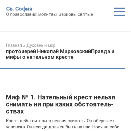
Перейти
Св. София
к
О православии: молитвы, церковь, святые
контенту
Главная
»
Духовный мир
протоиерей Николай МарковскийПравда и
мифы о нательном кресте
Миф № 1. Натель­ный крест нельзя
сни­мать ни при каких обсто­я­тель­
ствах
Крест дей­стви­тельно нельзя сни­мать. Он обе­ре­гает
чело­века. Он всегда должен быть на нас. Нося на себе