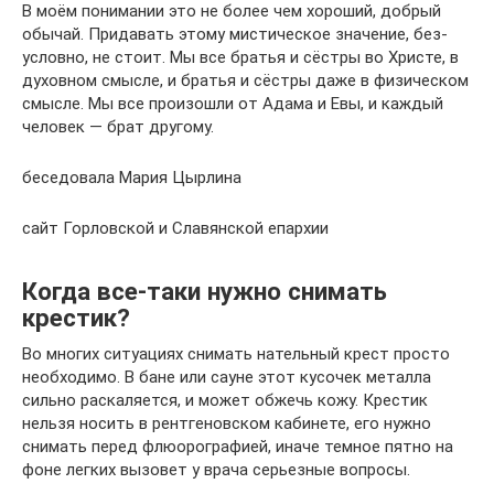
В моём пони­ма­нии это не более чем хоро­ший, добрый
обычай. При­да­вать этому мисти­че­ское зна­че­ние, без­
условно, не стоит. Мы все братья и сёстры во Христе, в
духов­ном смысле, и братья и сёстры даже в физи­че­ском
смысле. Мы все про­изо­шли от Адама и Евы, и каждый
чело­век — брат дру­гому.
бесе­до­вала Мария Цыр­лина
сайт Гор­лов­ской и Сла­вян­ской епар­хии
Когда все-таки нужно снимать
крестик?
Во многих ситуациях снимать нательный крест просто
необходимо. В бане или сауне этот кусочек металла
сильно раскаляется, и может обжечь кожу. Крестик
нельзя носить в рентгеновском кабинете, его нужно
снимать перед флюорографией, иначе темное пятно на
фоне легких вызовет у врача серьезные вопросы.