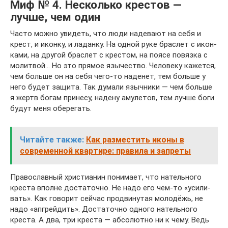
Миф № 4. Несколько кре­стов —
лучше, чем один
Часто можно уви­деть, что люди наде­вают на себя и
крест, и иконку, и ладанку. На одной руке брас­лет с икон­
ками, на другой брас­лет с кре­стом, на поясе повязка с
молит­вой… Но это прямое язы­че­ство. Чело­веку кажется,
чем больше он на себя чего-то наде­нет, тем больше у
него будет защита. Так думали языч­ники — чем больше
я жертв богам при­несу, надену аму­ле­тов, тем лучше боги
будут меня обе­ре­гать.
Читайте также:
Как разместить иконы в
современной квартире: правила и запреты
Пра­во­слав­ный хри­сти­а­нин пони­мает, что натель­ного
креста вполне доста­точно. Не надо его чем-то «уси­ли­
вать». Как гово­рит сейчас про­дви­ну­тая моло­дёжь, не
надо «апгрей­дить». Доста­точно одного натель­ного
креста. А два, три креста — абсо­лютно ни к чему. Ведь