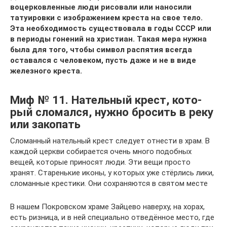
воцерковленные люди рисовали или наносили
татуировки с изображением креста на свое тело.
Эта необходимость существовала в годы СССР или
в периоды гонений на христиан. Такая мера нужна
была для того, чтобы символ распятия всегда
оставался с человеком, пусть даже и не в виде
железного креста.
Миф № 11. Натель­ный крест, кото­
рый сло­мался, нужно бро­сить в реку
или зако­пать
Сло­ман­ный натель­ный крест сле­дует отне­сти в храм. В
каждой церкви соби­ра­ется очень много подоб­ных
вещей, кото­рые при­но­сят люди. Эти вещи просто
хранят. Ста­рень­кие иконы, у кото­рых уже стёр­лись лики,
сло­ман­ные кре­стики. Они сохра­ня­ются в святом месте
В нашем Покров­ском храме Зай­цево наверху, на хорах,
есть риз­ница, и в ней спе­ци­ально отве­дён­ное место, где