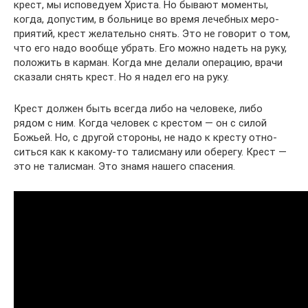
крест, мы испо­ве­дуем Христа. Но бывают моменты,
когда, допу­стим, в боль­нице во время лечеб­ных меро­
при­я­тий, крест жела­тельно снять. Это не гово­рит о том,
что его надо вообще убрать. Его можно надеть на руку,
поло­жить в карман. Когда мне делали опе­ра­цию, врачи
ска­зали снять крест. Но я надел его на руку.
Крест должен быть всегда либо на чело­веке, либо
рядом с ним. Когда чело­век с кре­стом — он с силой
Божьей. Но, с другой сто­роны, не надо к кресту отно­
ситься как к какому-то талис­ману или обе­регу. Крест —
это не талис­ман. Это знамя нашего спа­се­ния.