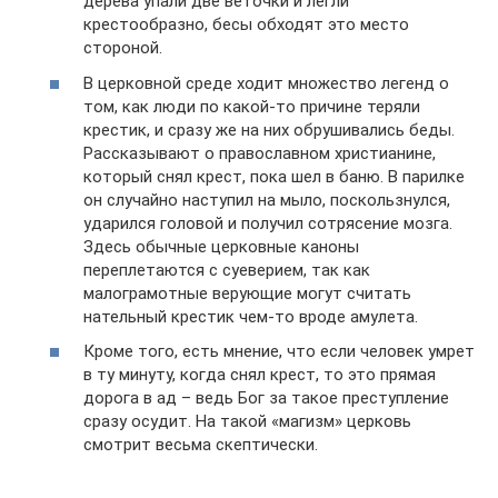
дерева упали две веточки и легли
крестообразно, бесы обходят это место
стороной.
В церковной среде ходит множество легенд о
том, как люди по какой-то причине теряли
крестик, и сразу же на них обрушивались беды.
Рассказывают о православном христианине,
который снял крест, пока шел в баню. В парилке
он случайно наступил на мыло, поскользнулся,
ударился головой и получил сотрясение мозга.
Здесь обычные церковные каноны
переплетаются с суеверием, так как
малограмотные верующие могут считать
нательный крестик чем-то вроде амулета.
Кроме того, есть мнение, что если человек умрет
в ту минуту, когда снял крест, то это прямая
дорога в ад – ведь Бог за такое преступление
сразу осудит. На такой «магизм» церковь
смотрит весьма скептически.