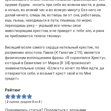
оружие будем… носить при себе во всяком месте, и днем,
и ночью, во всякий час и во всякую минуту. Без него не
делай ничего; спишь ли, встаешь ли от сна, работаешь,
ешь, пьешь, находишься в пути, плывешь по морю,
переходишь реку – украшай все члены свои
животворящим крестом, и не приидет к тебе зло, и рана
не приближится телеси твоему».
Висящий возле самого сердца нательный крестик, по
разумению апостола Павла (К Галатам 2:19), является
физическим воплощением фразы: «Я сораспялся Христу»,
который в Евангелие от Марка [8: 34] произносит
знаменательные слова: «Если кто хочет по Мне идти, да
отвержется себе, и возьмет крест свой и по Мне
грядет».
Рейтинг
(
2
оценки, среднее
5
из
5
)
Понравилась статья? Поделиться с друзьями: