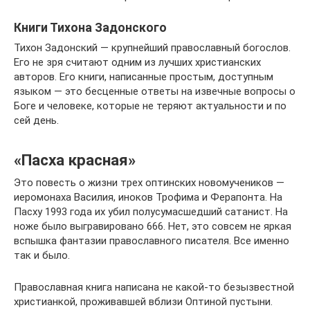
Книги Тихона Задонского
Тихон Задонский — крупнейший православный богослов.
Его не зря считают одним из лучших христианских
авторов. Его книги, написанные простым, доступным
языком — это бесценные ответы на извечные вопросы о
Боге и человеке, которые не теряют актуальности и по
сей день.
«Пасха красная»
Это повесть о жизни трех оптинских новомучеников —
иеромонаха Василия, иноков Трофима и Ферапонта. На
Пасху 1993 года их убил полусумасшедший сатанист. На
ноже было выгравировано 666. Нет, это совсем не яркая
вспышка фантазии православного писателя. Все именно
так и было.
Православная книга написана не какой-то безызвестной
христианкой, проживавшей вблизи Оптиной пустыни.