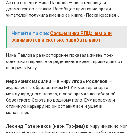
Автор повести Нина Павлова — писательница и
драматург со стажем. Всеобщее признание среди
читателей получила именно ее книга «Пасха красная».
Читайте также:
Священники РПЦ: чем они
занимаются и сколько зарабатывают
Нина Павлова разносторонне показала жизнь трех
советских парней, в определенное время пришедших от
неверия к Богу.
Иеромонах Василий
— в миру
Игорь Росляков
—
журналист с образованием МГУ и мастер спорта
международного класса, в свое время член сборной
Советского Союза по водному поло. Ему пророчили
отличную карьеру, но он оставил все и ушел в
монастырь.
Леонид Татарников (инок Трофим)
в миру никак не мог
найти себе место. Не потому, что ленился работать или