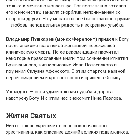
только и мечтал о монастыре. Бог постепенно готовил
его к иночеству, закаляя скорбями, непониманием со
стороны других. Но у монаха на все было главное оружие
— любовь, неподдельная радость и искренняя улыбка.
Владимир Пушкарев (монах Ферапонт)
пришел к Богу
после знакомства с некой женщиной, пережившей
клиническую смерть. По ее рекомендации прочитал
некоторые православные книги: том сочинений Игнатия
Брянчанинова, жизнеописание Иова Почаевского и
поучения Силуана Афонского. С этим стартом, наивной
верой, смирением и кротостью он и пришел в Оптину.
У каждого — своя удивительная судьба и дорога
навстречу Богу. И с этим нас знакомит Нина Павлова.
Жития Святых
Ничто так не укрепляет в вере новоначального
христианина, как описание деяний великих подвижников.