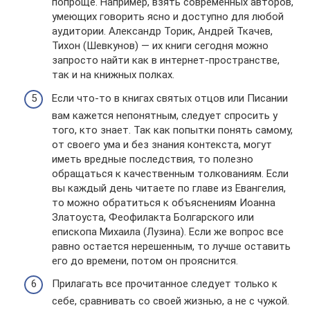
попроще. Например, взять современных авторов,
умеющих говорить ясно и доступно для любой
аудитории. Александр Торик, Андрей Ткачев,
Тихон (Шевкунов) — их книги сегодня можно
запросто найти как в интернет-пространстве,
так и на книжных полках.
Если что-то в книгах святых отцов или Писании
вам кажется непонятным, следует спросить у
того, кто знает. Так как попытки понять самому,
от своего ума и без знания контекста, могут
иметь вредные последствия, то полезно
обращаться к качественным толкованиям. Если
вы каждый день читаете по главе из Евангелия,
то можно обратиться к объяснениям Иоанна
Златоуста, Феофилакта Болгарского или
епископа Михаила (Лузина). Если же вопрос все
равно остается нерешенным, то лучше оставить
его до времени, потом он прояснится.
Прилагать все прочитанное следует только к
себе, сравнивать со своей жизнью, а не с чужой.