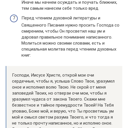
Иначе мы начнем осуждать и поучать ближних,
тем самым нанесем себе только вред.
Перед чтением духовной литературы и
Священного Писания нужно просить Господа со
смирением, чтобы Он просветил наш ум и
даровал правильное понимание написанного.
Молиться можно своими словами, есть и
специальная молитва перед чтением духовных
книг:
Господи, Иисусе Христе, открой мои очи
сердечные, чтобы я, услыша Слово Твое, уразумел
оное и исполнил волю Твою. Не скрой от меня
заповедей Твоих, но отверзи очи мои, чтобы я
уразумел чудеса от закона Твоего. Скажи мне
безвестное и тайное премудрости Твоей! На Тебя
уповаю, Боже мой, и верую, что Ты просветишь ум
мой и смысл светом разума Твоего, и что тогда я
не только прочту написанное, но и исполню оное.