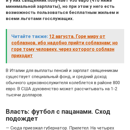
и у них священник получает 950 евро (что ниже
минимальной зарплаты), но при этом у него есть
возможность пользоваться бесплатным жильем и
всеми льготами госслужащих.
Читайте также:
12 августа. Горе миру от
соблазнов, ибо надобно прийти соблазнам; но
горе тому человеку, через которого соблазн
приходит
В Италии для выплаты пенсий и зарплат священникам
существует специальный фонд, и средний доход
обычного церковнослужителя колеблется в районе 800
евро. В США духовенство может рассчитывать на 1-2
тысячи долларов.
Власть: футбол с пацанами. Сход
подождет
— Сюда приезжал губернатор. Прилетел. На четырех