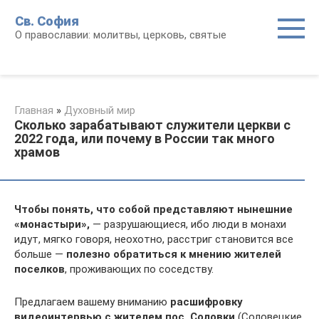
Перейти
Св. София
к
О православии: молитвы, церковь, святые
контенту
Главная
»
Духовный мир
Сколько зарабатывают служители церкви с
2022 года, или почему в России так много
храмов
Чтобы понять, что собой представляют нынешние
«монастыри»,
— разрушающиеся, ибо люди в монахи
идут, мягко говоря, неохотно, расстриг становится все
больше —
полезно обратиться к мнению жителей
поселков
, проживающих по соседству.
Предлагаем вашему вниманию
расшифровку
видеоинтервью с жителем пос. Соловки
(Соловецкие