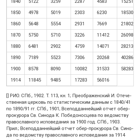
1840
5122
3259
2287
4583
15251
1850
4978
5019
2303
6230
18530
1860
5648
5554
2931
7669
21802
1870
5750
5710
3226
11412
26098
1880
6481
2902
4759
14071
28213
1890
7189
5523
7306
20268
40286
1900
8578
8090
10082
31533
58283
1914
11845
9485
17283
56016
[] РИО. СПб., 1902. Т. 113, кн. 1; Пре­об­ра­жен­ский И. Оте­че­
ствен­ная цер­ковь по ста­ти­сти­че­ским дан­ным с 1840/41
по 1890/91 гг. СПб., 1901; Все­под­дан­ней­ший отчет обер-
про­ку­ро­ра Св. Сино­да К. Побе­до­нос­це­ва по ведом­ству
пра­во­слав­но­го испо­ве­да­ния за 1900 год. СПб., 1903.
Прил.; Все­под­дан­ней­ший отчет обер-про­ку­ро­ра Св. Сино­
да по ведом­ству пра­во­слав­но­го испо­ве­да­ния за 1914