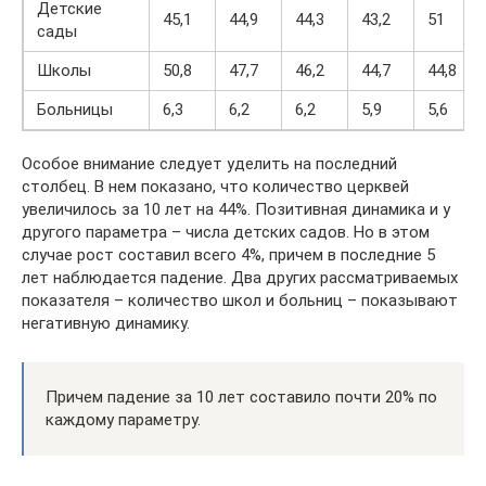
Детские
45,1
44,9
44,3
43,2
51
сады
Школы
50,8
47,7
46,2
44,7
44,8
Больницы
6,3
6,2
6,2
5,9
5,6
Особое внимание следует уделить на последний
столбец. В нем показано, что количество церквей
увеличилось за 10 лет на 44%. Позитивная динамика и у
другого параметра – числа детских садов. Но в этом
случае рост составил всего 4%, причем в последние 5
лет наблюдается падение. Два других рассматриваемых
показателя – количество школ и больниц – показывают
негативную динамику.
Причем падение за 10 лет составило почти 20% по
каждому параметру.