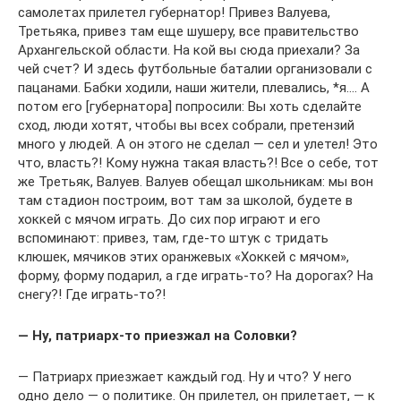
самолетах прилетел губернатор! Привез Валуева,
Третьяка, привез там еще шушеру, все правительство
Архангельской области. На кой вы сюда приехали? За
чей счет? И здесь футбольные баталии организовали с
пацанами. Бабки ходили, наши жители, плевались, *я…. А
потом его [губернатора] попросили: Вы хоть сделайте
сход, люди хотят, чтобы вы всех собрали, претензий
много у людей. А он этого не сделал — сел и улетел! Это
что, власть?! Кому нужна такая власть?! Все о себе, тот
же Третьяк, Валуев. Валуев обещал школьникам: мы вон
там стадион построим, вот там за школой, будете в
хоккей с мячом играть. До сих пор играют и его
вспоминают: привез, там, где-то штук с тридать
клюшек, мячиков этих оранжевых «Хоккей с мячом»,
форму, форму подарил, а где играть-то? На дорогах? На
снегу?! Где играть-то?!
— Ну, патриарх-то приезжал на Соловки?
— Патриарх приезжает каждый год. Ну и что? У него
одно дело — о политике. Он прилетел, он прилетает, — к