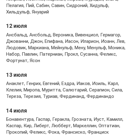
Пелагия, Пий, Сабин, Савин, Сидроний, Хидульф,
Хильдульф, Януарий
12 июля
Ансбальд, Ансбольд, Вероника, Вивенциол, Гермагор,
Джованни, Джон, Епифана, Иасон, Иларион, Иоанн, Лев,
Людовик, Маркиана, Мейнульф, Мену, Менульф, Моника,
Набор, Павлин, Патерниан, Прокл, Сусанна, Феликс,
Фортунат, Ясон
13 июля
Анаклет, Генрих, Евгений, Ездра, Иаков, Иоиль, Карл,
Клелия, Миропа, Муритта, Салютарий, Серапион, Сила,
Тереза, Терезия, Туриав, Фердинанд, Фердинандо
14 июля
Бонавентура, Гаспар, Геракла, Грозната, Иуст, Камилл,
Каспар, Кир, Либерт, Любберт, Маркеллин, Оптатиан,
Прокопий, Феликс, Фока, Франсиско, Франциск