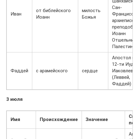
Шанхайский
Сан-
от библейского
милость
Иван
Францисски
Иоанн
Божья
архиепископ
преподобны
Иоанн
Отшельник,
Палестинск
Апостол из
12-ти Иуда
Фаддей
с арамейского
сердце
Иаковлев
(Леввей,
Фаддей)
3 июля
Свя
Имя
Происхождение
Значение
пок
Апос