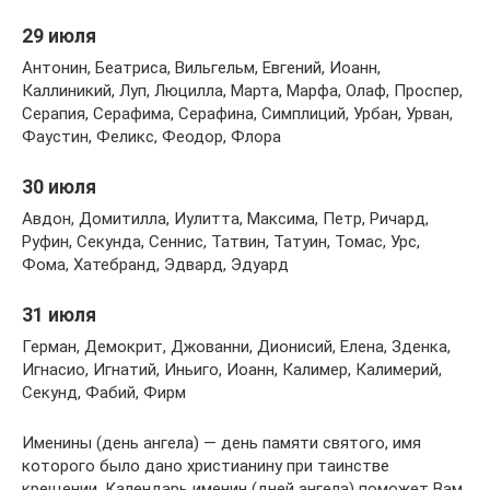
29 июля
Антонин, Беатриса, Вильгельм, Евгений, Иоанн,
Каллиникий, Луп, Люцилла, Марта, Марфа, Олаф, Проспер,
Серапия, Серафима, Серафина, Симплиций, Урбан, Урван,
Фаустин, Феликс, Феодор, Флора
30 июля
Авдон, Домитилла, Иулитта, Максима, Петр, Ричард,
Руфин, Секунда, Сеннис, Татвин, Татуин, Томас, Урс,
Фома, Хатебранд, Эдвард, Эдуард
31 июля
Герман, Демокрит, Джованни, Дионисий, Елена, Зденка,
Игнасио, Игнатий, Иньиго, Иоанн, Калимер, Калимерий,
Секунд, Фабий, Фирм
Именины (день ангела) — день памяти святого, имя
которого было дано христианину при таинстве
крещении. Календарь именин (дней ангела) поможет Вам