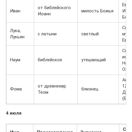
Еван
от библейского
Иван
милость Божья
Иоа
Иоанн
Бого
Свя
Лука,
с латыни
светлый
муче
Лукьян
Еван
Свя
исп
Наум
библейское
утешающий
Нау
Охр
Апос
от древнеевр.
12-
Фома
близнец
Теом
Дид
(Бли
4 июля
Свя