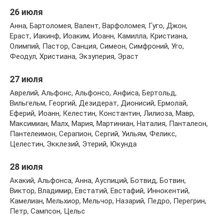
26 июля
Анна, Бартоломея, Валент, Варфоломея, Гуго, Джон,
Ераст, Иакинф, Иоаким, Иоанн, Камилла, Кристиана,
Олимпий, Пастор, Санция, Симеон, Симфроний, Уго,
Феодул, Христиана, Экзуперия, Эраст
27 июля
Аврелий, Альфонс, Альфонсо, Анфиса, Бертольд,
Вильгельм, Георгий, Дезидерат, Дионисий, Ермолай,
Еферий, Иоанн, Келестин, Константин, Лилиоза, Мавр,
Максимиан, Малх, Мария, Мартиниан, Наталия, Панталеон,
Пантелеимон, Серапион, Сергий, Уильям, Феликс,
Целестин, Экклезий, Этерий, Юкунда
28 июля
Акакий, Альфонса, Анна, Ауспиций, Ботвид, Ботвин,
Виктор, Владимир, Евстатий, Евстафий, Иннокентий,
Камелиан, Мельхиор, Мельчор, Назарий, Педро, Перегрин,
Петр, Сампсон, Цельс