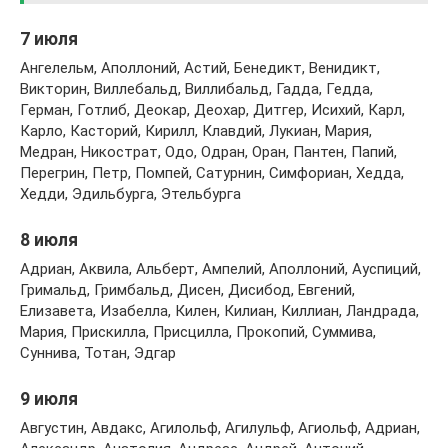
7 июля
Ангелельм, Аполлоний, Астий, Бенедикт, Венидикт,
Викторин, Виллебальд, Виллибальд, Гадда, Гедда,
Герман, Готлиб, Деокар, Деохар, Дитгер, Исихий, Карл,
Карло, Касторий, Кирилл, Клавдий, Лукиан, Мария,
Медран, Никострат, Одо, Одран, Оран, Пантен, Папий,
Перегрин, Петр, Помпей, Сатурнин, Симфориан, Хедда,
Хедди, Эдильбурга, Этельбурга
8 июля
Адриан, Аквила, Альберт, Ампелий, Аполлоний, Ауспиций,
Гримальд, Гримбальд, Дисен, Дисибод, Евгений,
Елизавета, Изабелла, Килен, Килиан, Киллиан, Ландрада,
Мария, Прискилла, Присцилла, Прокопий, Суммива,
Суннива, Тотан, Эдгар
9 июля
Августин, Авдакс, Агилольф, Агилульф, Агиольф, Адриан,