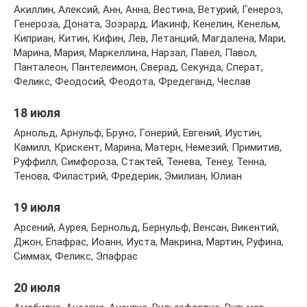
Акиллин, Алексий, Анн, Анна, Вестина, Ветурий, Генероз,
Генероза, Доната, Зоэрард, Иакинф, Кенелин, Кенельм,
Киприан, Китин, Кифин, Лев, Летанций, Магдалена, Мари,
Марина, Мария, Маркеллина, Нарзал, Павел, Павол,
Панталеон, Пантелеимон, Сверад, Секунда, Сперат,
Феликс, Феодосий, Феодота, Фредеганд, Чеслав
18 июля
Арнольд, Арнульф, Бруно, Гонерий, Евгений, Иустин,
Камилл, Крискент, Марина, Матерн, Немезий, Примитив,
Руффилл, Симфороза, Стактей, Тенева, Тенеу, Тенна,
Тенова, Филастрий, Фредерик, Эмилиан, Юлиан
19 июля
Арсений, Аурея, Бернольд, Бернульф, Венсан, Викентий,
Джон, Епафрас, Иоанн, Иуста, Макрина, Мартин, Руфина,
Симмах, Феликс, Эпафрас
20 июля