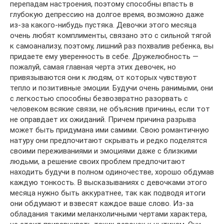
перепадам настроения, поэтому способны впасть в
глубокую депрессию на долгое время, возможно даже
из-за какого-нибудь пустяка. Девочки этого месяца
очень любят комплименты, связано это с сильной тягой
к самоанализу, поэтому, лишний раз похвалив ребенка, вы
придаете ему уверенность в себе. Дружелюбность —
пожалуй, самая главная черта этих девочек, но
привязываются они к людям, от которых чувствуют
тепло и позитивные эмоции. Будучи очень ранимыми, они
с легкостью способны безвозвратно разорвать с
человеком всякие связи, не объяснив причины, если тот
не оправдает их ожиданий. Причем причина разрыва
может быть придумана ими самими. Свою романтичную
натуру они предпочитают скрывать и редко поделятся
своими переживаниями и эмоциями даже с близкими
людьми, а решение своих проблем предпочитают
находить будучи в полном одиночестве, хорошо обдумав
каждую тонкость. В высказываниях с девочками этого
месяца нужно быть аккуратнее, так как подводя итоги
они обдумают и взвесят каждое ваше слово. Из-за
обладания такими меланхоличными чертами характера,