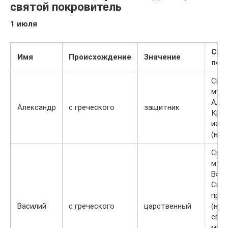
святой покровитель
1 июля
Свя
Имя
Происхождение
Значение
пок
Свя
муче
Але
Александр
с греческого
защитник
Крут
иере
(нов
Свя
муче
Васи
Смир
про
Василий
с греческого
царственный
(нов
свя
муче