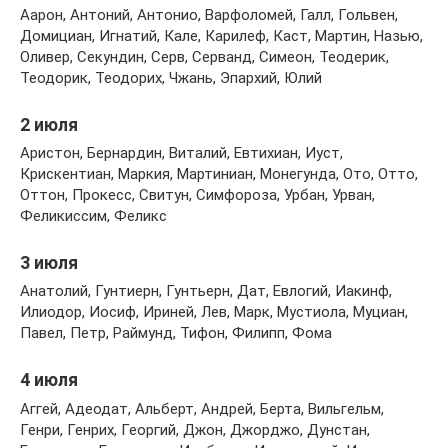
Аарон, Антоний, Антонио, Варфоломей, Галл, Гольвен,
Домициан, Игнатий, Кале, Карилеф, Каст, Мартин, Назью,
Оливер, Секундин, Серв, Серванд, Симеон, Теодерик,
Теодорик, Теодорих, Чжань, Эпархий, Юлий
2 июля
Аристон, Бернардин, Виталий, Евтихиан, Иуст,
Крискентиан, Маркия, Мартиниан, Монегунда, Ото, Отто,
Оттон, Прокесс, Свитун, Симфороза, Урбан, Урван,
Феликиссим, Феликс
3 июля
Анатолий, Гунтиерн, Гунтьерн, Дат, Евлогий, Иакинф,
Илиодор, Иосиф, Ириней, Лев, Марк, Мустиола, Муциан,
Павел, Петр, Раймунд, Тифон, Филипп, Фома
4 июля
Аггей, Адеодат, Альберт, Андрей, Берта, Вильгельм,
Генри, Генрих, Георгий, Джон, Джорджо, Дунстан,