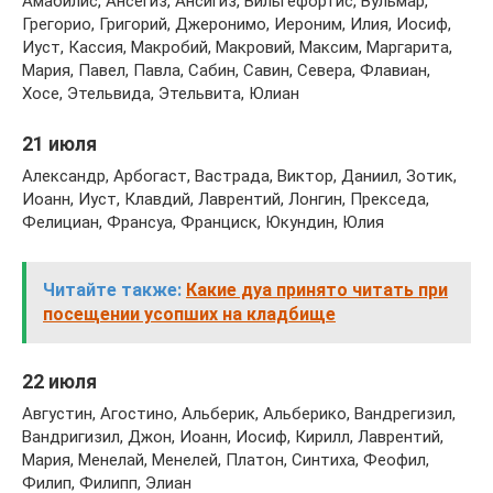
Амабилис, Ансегиз, Ансигиз, Вильгефортис, Вульмар,
Грегорио, Григорий, Джеронимо, Иероним, Илия, Иосиф,
Иуст, Кассия, Макробий, Макровий, Максим, Маргарита,
Мария, Павел, Павла, Сабин, Савин, Севера, Флавиан,
Хосе, Этельвида, Этельвита, Юлиан
21 июля
Александр, Арбогаст, Вастрада, Виктор, Даниил, Зотик,
Иоанн, Иуст, Клавдий, Лаврентий, Лонгин, Прекседа,
Фелициан, Франсуа, Франциск, Юкундин, Юлия
Читайте также:
Какие дуа принято читать при
посещении усопших на кладбище
22 июля
Августин, Агостино, Альберик, Альберико, Вандрегизил,
Вандригизил, Джон, Иоанн, Иосиф, Кирилл, Лаврентий,
Мария, Менелай, Менелей, Платон, Синтиха, Феофил,
Филип, Филипп, Элиан