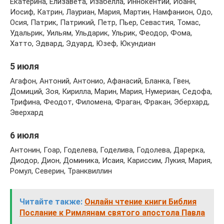
Екатерина, Елизавета, Изабелла, Иннокентий, Иоанн,
Иосиф, Катрин, Лауриан, Мария, Мартин, Намфанион, Одо,
Осия, Патрик, Патрикий, Петр, Пьер, Севастия, Томас,
Удальрик, Уильям, Ульдарик, Ульрик, Феодор, Фома,
Хатто, Эдвард, Эдуард, Юзеф, Юкундиан
5 июля
Агафон, Антоний, Антонио, Афанасий, Бланка, Гвен,
Домиций, Зоя, Кирилла, Марин, Мария, Нумериан, Седофа,
Трифина, Феодот, Филомена, Фраган, Фракан, Эберхард,
Эверхард
6 июля
Антонин, Гоар, Годелева, Годелива, Годолева, Дарерка,
Диодор, Дион, Доминика, Исаия, Кариссим, Лукия, Мария,
Ромул, Северин, Транквиллин
Читайте также:
Онлайн чтение книги Библия
Послание к Римлянам святого апостола Павла