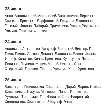
23 июля
Анна, Аполлинарий, Аполлоний, Бартоломео, Биргитта,
Бригида, Бригитта, Варфоломей, Герундо, Джованна,
Евгений, Иоанна, Либорий, Примитива, Расиф, Редемпта,
Ромула, Трофим, Феофил
24 июля
Аквилина, Антиноген, Арнульф, Викентий, Виктор, Гаон,
Годо, Годон, Деглан, Деклан, Джованни, Елена, Иоанн,
Иосиф, Капитон, Кинга, Кристина, Кунегунда, Левина,
Левинна, Леувина, Мария, Меней, Ницета, Ольга,
Стеркаций, Терезия, Тереса, Урсицин, Хосе, Христина
25 июля
Валентина, Глодесинда, Глодсенда, Дарий, Дарио, Иаков,
Клодесинда, Кукуфа, Магнерик, Павел, Родольфо,
Рудольф, Теодемир, Тея, Феликс, Фея, Флорентий,
Хлодесинда, Христофор, Эбрульф, Эвро