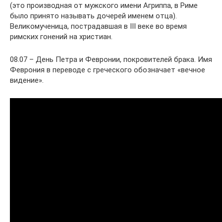
(это производная от мужского имени Агриппа, в Риме
было принято называть дочерей именем отца).
Великомученица, пострадавшая в III веке во время
римских гонений на христиан.
08.07 – День Петра и Февронии, покровителей брака. Имя
Феврония в переводе с греческого обозначает «вечное
видение».