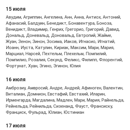
15 июля
Авудим, Агриппин, Ангелина, Анн, Анна, Антиох, Антоний,
Афанасий, Балдуин, Бенедикт, Бонавентура, Боноза,
Венидикт, Владимир, Генрих, Грегорио, Григорий, Давид,
Дональд, Доневальд, Доновальд, Евтропий, Жайме,
Жуан, Зенон, Зинон, Зосима, Иаков, Игнасио, Игнатий,
Иоанн, Иуста, Катулин, Кириак, Максим, Мари, Мария,
Марциал, Нарсей, Пехтельм, Плехельм, Помпилий,
Помпилио, Розалия, Секунд, Феликс, Филипп, Флорентий,
Фортунат, Хуан, Эгино, Эгинон, Юлия
16 июля
Амброзиу, Амвросий, Андре, Андрей, Афиноген, Валентин,
Виталиан, Домнион, Евстафий, Евстахий, Иларин,
Ирменгарда, Магдалина, Мадлен, Мари, Мария, Райнельда,
Рейнельда, Рейнильда, Сизенанд, Фауст, Франсиску,
Франциск, Фульрад, Юлиан, Юстиниан
17 июля