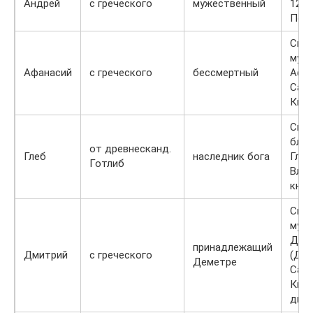
Андрей
с греческого
мужественный
12-т
Пер
Свя
муче
Афанасий
с греческого
бессмертный
Афа
Сала
Кипр
Свя
бла
от древнесканд.
Глеб
наследник бога
Глеб
Готлиб
Влад
княз
Свя
муче
Дим
принадлежащий
Дмитрий
с греческого
(Дим
Деметре
Сала
Кипр
диа