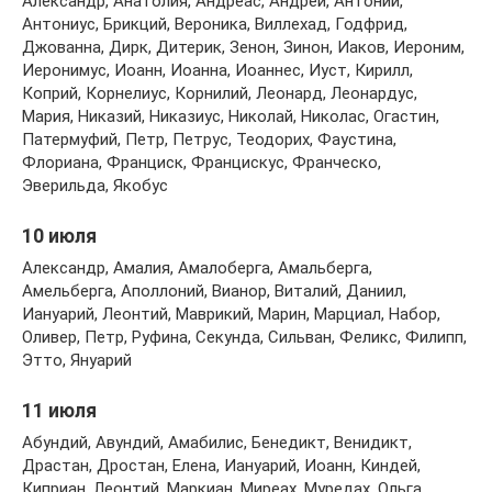
Александр, Анатолия, Андреас, Андрей, Антоний,
Антониус, Брикций, Вероника, Виллехад, Годфрид,
Джованна, Дирк, Дитерик, Зенон, Зинон, Иаков, Иероним,
Иеронимус, Иоанн, Иоанна, Иоаннес, Иуст, Кирилл,
Коприй, Корнелиус, Корнилий, Леонард, Леонардус,
Мария, Никазий, Никазиус, Николай, Николас, Огастин,
Патермуфий, Петр, Петрус, Теодорих, Фаустина,
Флориана, Франциск, Францискус, Франческо,
Эверильда, Якобус
10 июля
Александр, Амалия, Амалоберга, Амальберга,
Амельберга, Аполлоний, Вианор, Виталий, Даниил,
Иануарий, Леонтий, Маврикий, Марин, Марциал, Набор,
Оливер, Петр, Руфина, Секунда, Сильван, Феликс, Филипп,
Этто, Януарий
11 июля
Абундий, Авундий, Амабилис, Бенедикт, Венидикт,
Драстан, Дростан, Елена, Иануарий, Иоанн, Киндей,
Киприан, Леонтий, Маркиан, Миреах, Муредах, Ольга,