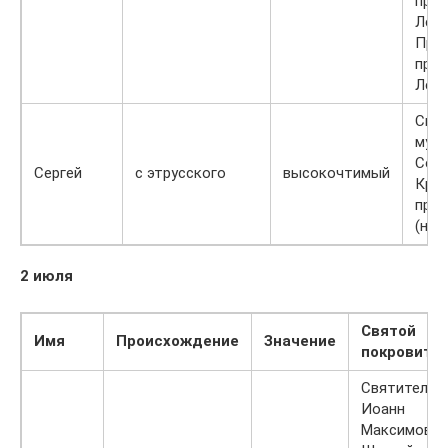
пре
Лео
Проз
пре
Лео
Свя
муче
Серг
Сергей
с этрусского
высокочтимый
Крот
про
(нов
2 июля
Святой
Имя
Происхождение
Значение
покровите
Святитель
Иоанн
Максимович