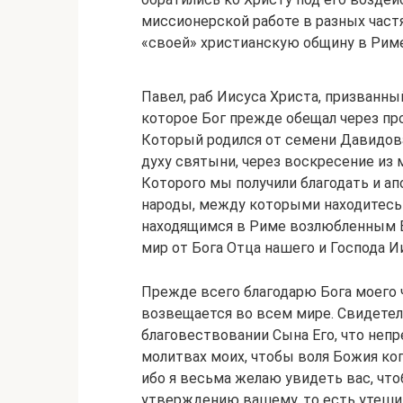
миссионерской работе в разных част
«своей» христианскую общину в Риме,
Павел, раб Иисуса Христа, призванн
которое Бог прежде обещал через про
Который родился от семени Давидова
духу святыни, через воскресение из 
Которого мы получили благодать и ап
народы, между которыми находитесь
находящимся в Риме возлюбленным Б
мир от Бога Отца нашего и Господа И
Прежде всего благодарю Бога моего ч
возвещается во всем мире. Свидетел
благовествовании Сына Его, что непр
молитвах моих, чтобы воля Божия ко
ибо я весьма желаю увидеть вас, чт
утверждению вашему, то есть утеши