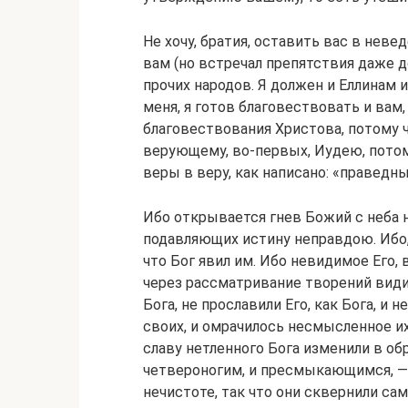
Не хочу, братия, оставить вас в неве
вам (но встречал препятствия даже до
прочих народов. Я должен и Еллинам 
меня, я готов благовествовать и вам
благовествования Христова, потому 
верующему, во‐первых, Иудею, потом
веры в веру, как написано: «праведн
Ибо открывается гнев Божий с неба н
подавляющих истину неправдою. Ибо, ч
что Бог явил им. Ибо невидимое Его, 
через рассматривание творений видим
Бога, не прославили Его, как Бога, и 
своих, и омрачилось несмысленное их
славу нетленного Бога изменили в обр
четвероногим, и пресмыкающимся, — т
нечистоте, так что они сквернили сам