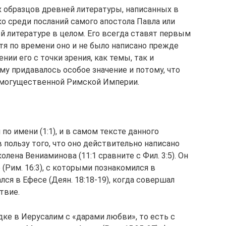
х образцов древней литературы, написанных в
о среди посланий самого апостола Павла или
й литературе в целом. Его всегда ставят первым
отя по времени оно и не было написано прежде
нии его с точки зрения, как темы, так и
у придавалось особое значение и потому, что
е могущественной Римской Империи.
по имени (1:1), и в самом тексте данного
 пользу того, что оно действительно написано
колена Вениаминова (11:1 сравните с Фил. 3:5). Он
(Рим. 16:3), с которыми познакомился в
ался в Ефесе (Деян. 18:18-19), когда совершал
твие.
ке в Иерусалим с «дарами любви», то есть с