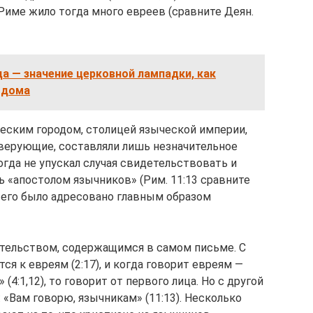
Риме жило тогда много евреев (сравните Деян.
а — значение церковной лампадки, как
 дома
ческим городом, столицей языческой империи,
еверующие, составляли лишь незначительное
гда не упускал случая свидетельствовать и
ь «апостолом язычников» (Рим. 11:13 сравните
ие его было адресовано главным образом
тельством, содержащимся в самом письме. С
ся к евреям (2:17), и когда говорит евреям —
4:1,12), то говорит от первого лица. Но с другой
 «Вам говорю, язычникам» (11:13). Несколько