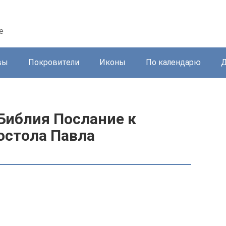
е
вы
Покровители
Иконы
По календарю
Д
Библия Послание к
остола Павла