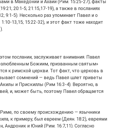
ми в Македонии и Ахаии (Рим. 15:25-27); факты
:21; 20:1-5; 21:15,17-19), а также в посланиях
12; 9:1-5). Несколько раз упоминает Павел и о
:10-13,15; 15:22-32), и этот факт тоже находит
).
 этом послании, заслуживает внимания. Павел
возлюбленным Божиим, призванным святым»
ется к римской церкви. Тот факт, что церковь в
ызывает сомнений — ведь Павел шлет приветы
килы и Прискиллы (Рим 16:3-4). Вероятно, в
вей, и, может быть, поэтому Павел обращается
 Риме, по своему происхождению — язычники
кила, к примеру, был евреем (Деян. 18:2), евреями
 Андроник и Юний (Рим. 16:7,11). Согласно