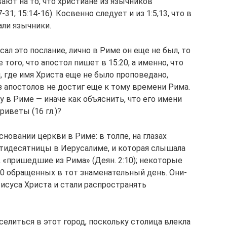
ают на то, что христиане из язычников
31; 15:14-16). Косвенно следует и из 1:5,13, что в
ли язычники.
сал это послание, лично в Риме он еще не был, то
 того, что апостол пишет в 15:20, а именно, что
 где имя Христа еще не было проповедано,
из апостолов не достиг еще к тому времени Рима.
ру в Риме — иначе как объяснить, что его имени
риветы (16 гл.)?
новании церкви в Риме: в толпе, на глазах
тидесятницы в Иерусалиме, и которая слышала
, «пришедшие из Рима» (Деян. 2:10); некоторые
000 обращенных в тот знаменательный день. Они-
исуса Христа и стали распространять
елиться в этот город, поскольку столица влекла