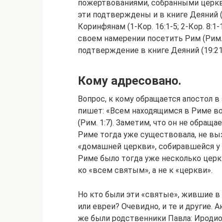
пожертвованиями, собранными церква
эти подтверждены и в книге Деяний (19
Коринфянам (1-Кор. 16:1-5; 2-Кор. 8:1-
своем намерении посетить Рим (Рим. 1
подтверждение в книге Деяний (19:21
Кому адресовано.
Вопрос, к кому обращается апостол в
пишет: «Всем находящимся в Риме 
(Рим. 1:7). Заметим, что он не обраща
Риме тогда уже существовала, не в
«домашней церкви», собиравшейся у А
Риме было тогда уже несколько церк
ко «всем святым», а не к «церкви».
Но кто были эти «святые», жившие в
или евреи? Очевидно, и те и другие. А
же были родственники Павла: Иродион,