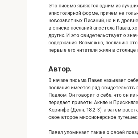
Это письмо является одним из лучши
эпистолярной форме, причем не тольк
новозаветных Писаний, но и в древне
в списке посланий апостола Павла, х
других. И это свидетельствует о значе
содержания. Возможно, посланию этом
первые его читатели жили в столиц
Автор.
В начале письма Павел называет себя 
послания имеется ряд свидетельств в
Павлом. Он говорит о себе, что он из 
передает приветы Акиле и Прискилле 
Коринфе (Деян. 18:2-3), а затем расст
свое второе миссионерское путешес
Павел упоминает также о своей поезд