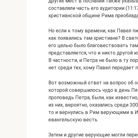
других мест в послании также указыв
составляли часть его аудитории (11:17-
христианской общине Рима преоблада
Но если к тому времени, как Павел пи
как появились там христиане? В свете
его целью было благовествовать там,
представляется, что и никто другой 
В частности, и Петра не было в ту по
нет среди тех, кому Павел передает п
Вот возможный ответ на вопрос об ос
которой совершилось чудо в день Пя
проповедь Петра, были, как известно
из них, вероятно, оказались среди 3
то и вернулись в Рим верующими в И
евангельскую весть.
Затем и другие верующие могли перес