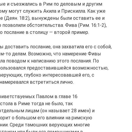
рые и съезжались в Рим по деловым и другим
у могут служить Акила и Прискилла. Как уже
е (Деян. 18:2), вынуждены были оставить ее и
 позволили обстоятельства. Фива (Рим. 16:1-2),
то послание в столицу — второй пример.
ы доставить послание, она захватила его с собой,
ким-то делам. Возможно, что намерение Фивы
ла поводом к написанию этого послания. По
спользовался предоставившейся возможностью,
верующих, глубоко интересовавшей его, с
намеревался встретиться лично.
риветствуемых Павлом в главе 16
стола в Риме тогда не было, так
тдельным лицам (он называет 28 имен) и
орит о большом его влиянии на римскую
ении. Среди тамошних верующих многие
йствием или были его помощниками в