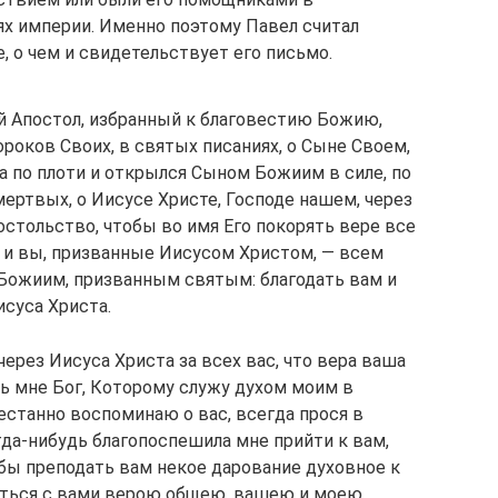
ях империи. Именно поэтому Павел считал
 о чем и свидетельствует его письмо.
ый Апостол, избранный к благовестию Божию,
роков Своих, в святых писаниях, о Сыне Своем,
 по плоти и открылся Сыном Божиим в силе, по
мертвых, о Иисусе Христе, Господе нашем, через
остольство, чтобы во имя Его покорять вере все
 и вы, призванные Иисусом Христом, — всем
ожиим, призванным святым: благодать вам и
исуса Христа.
ерез Иисуса Христа за всех вас, что вера ваша
ь мне Бог, Которому служу духом моим в
естанно воспоминаю о вас, всегда прося в
гда‐нибудь благопоспешила мне прийти к вам,
обы преподать вам некое дарование духовное к
ться с вами верою общею, вашею и моею.