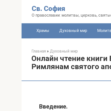
Перейти
Св. София
к
контенту
О православии: молитвы, церковь, святы
Храмы
Духовный мир
Молит
Главная
»
Духовный мир
Онлайн чтение книги 
Римлянам святого ап
Введение.