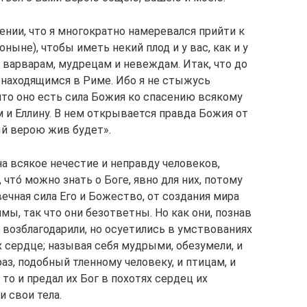
дении, что я многократно намеревался прийти к
ныне), чтобы иметь некий плод и у вас, как и у
и варварам, мудрецам и невеждам. Итак, что до
, находящимся в Риме. Ибо я не стыжусь
что оно есть сила Божия ко спасению всякому
 и Еллину. В нем открывается правда Божия от
ый верою жив будет».
а всякое нечестие и неправду человеков,
то́ можно знать о Боге, явно для них, потому
вечная сила Его и Божество, от создания мира
ы, так что они безответны. Но как они, познав
не возблагодарили, но осуетились в умствованиях
 сердце; называя себя мудрыми, обезумели, и
аз, подобный тленному человеку, и птицам, и
о и предал их Бог в похотях сердец их
и свои тела.