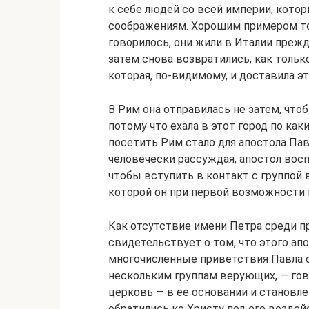
к себе людей со всей империи, кото
соображениям. Хорошим примером том
говорилось, они жили в Италии прежд
затем снова возвратились, как только
которая, по-видимому, и доставила э
В Рим она отправилась не затем, чтоб
потому что ехала в этот город по ка
посетить Рим стало для апостола Пав
человечески рассуждая, апостол во
чтобы вступить в контакт с группой 
которой он при первой возможности 
Как отсутствие имени Петра среди п
свидетельствует о том, что этого апо
многочисленные приветствия Павла о
нескольким группам верующих, — гов
церковь — в ее основании и становл
обратились ко Христу под его возде