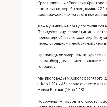
Крест киотный «Распятие Христово с
сплав, литье, серебрение, эмаль. 22.1
древнерусской культуры и искусства 
Даже ученики не сразу постигли сов
Пятидесятницу, просветил их, «настав
проповедь облетела весь мир. Верую
перед страшной и необъятной Жертво
Проповедь об умершем на Кресте Боге
слова абсурдом, не вписывающимся в
говорил: «
Мы проповедуем Христа распятого, дл
(1Кор.1:23), «Ибо слово о кресте для
– сила Божия» (1Кор.1:18).
Неверующим говорить о Кресте нево