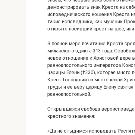
демонстрировать знак Креста на себ
исповеднического ношения Креста на
такие исповедники, как мученик Про
открыто носивший крест на шее, или 
В полной мере почитание Креста сре
миланского эдикта 313 года. Освобо
новое отношение к Христовой вере в
равноапостольного императора Конст
царицы Елены(†330), которая много
Крест Господний на месте казни Христ
труды и ее веру царицу Елену святая
равноапостольной.
Открывшаяся свобода вероисповедан
крестного знамения:
«Да не стыдимся исповедать Распят