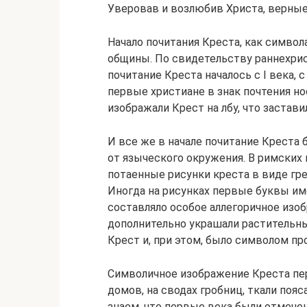
Уверовав и возлюбив Христа, верные
Начало почитания Креста, как симво
общины. По свидетельству раннехрист
почитание Креста началось с I века,
первые христиане в знак почтения но
изображали Крест на лбу, что застав
И все же в начале почитание Крест
от языческого окружения. В римских 
потаенные рисунки креста в виде гре
Иногда на рисунках первые буквы име
составляло особое аллегоричное изоб
дополнительно украшали растительны
Крест и, при этом, было символом пр
Символичное изображение Креста пе
домов, на сводах гробниц, ткали пояс
знаем, что первые века были отмече