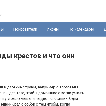
е
вы
Покровители
Иконы
По календарю
Д
ды крестов и что они
ил в далекие страны, например с торговым
знак, для того, чтобы домашние cмогли узнать
ечку и разламывали на две половинки. Одна
енник брал с собой с тем чтобы, когда