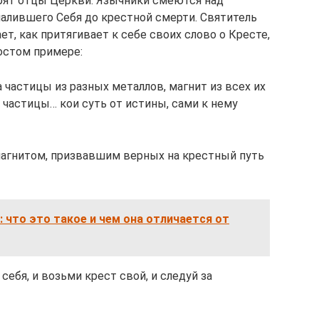
орят отцы Церкви. Язычники смеются над
малившего Себя до крестной смерти. Святитель
т, как притягивает к себе своих слово о Кресте,
остом примере:
а частицы из разных металлов, магнит из всех их
 частицы… кои суть от истины, сами к нему
магнитом, призвавшим верных на крестный путь
 что это такое и чем она отличается от
себя, и возьми крест свой, и следуй за