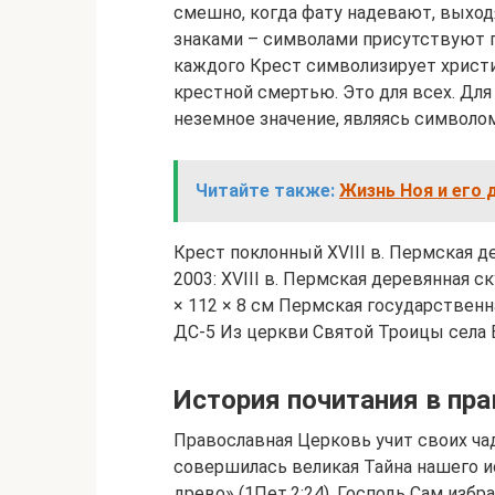
смешно, когда фату надевают, выходя
знаками – символами присутствуют 
каждого Крест символизирует христи
крестной смертью. Это для всех. Для
неземное значение, являясь символо
Читайте также:
Жизнь Ноя и его 
Крест поклонный XVIII в. Пермская дер
2003: XVIII в. Пермская деревянная ск
× 112 × 8 см Пермская государственн
ДС-5 Из церкви Святой Троицы села 
История почитания в пр
Православная Церковь учит своих ча
совершилась великая Тайна нашего ис
древо» (1Пет.2:24). Господь Сам изб