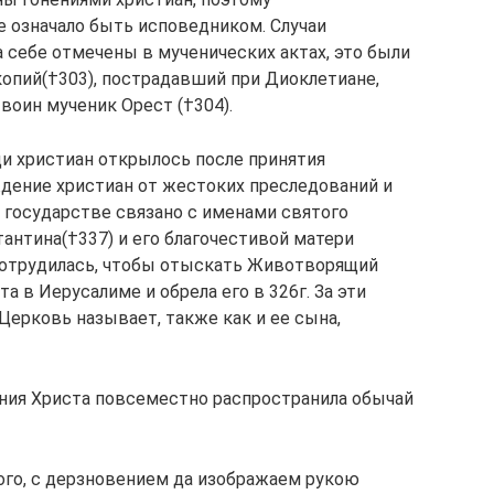
е означало быть исповедником. Случаи
 себе отмечены в мученических актах, это были
копий(†303), пострадавший при Диоклетиане,
воин мученик Орест (†304).
ди христиан открылось после принятия
ждение христиан от жестоких преследований и
 государстве связано с именами святого
антина(†337) и его благочестивой матери
 потрудилась, чтобы отыскать Животворящий
а в Иерусалиме и обрела его в 326г. За эти
 Церковь называет, также как и ее сына,
ия Христа повсеместно распространила обычай
ого, с дерзновением да изображаем рукою