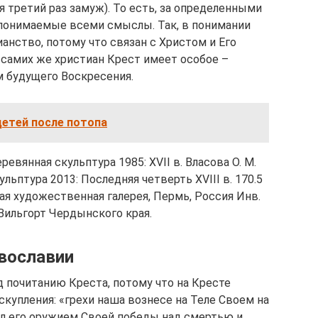
 третий раз замуж). То есть, за определенными
понимаемые всеми смыслы. Так, в понимании
анство, потому что связан с Христом и Его
 самих же христиан Крест имеет особое –
м будущего Воскресения.
детей после потопа
евянная скульптура 1985: XVII в. Власова О. М.
ульптура 2013: Последняя четверть XVIII в. 170.5
ая художественная галерея, Пермь, Россия Инв.
Вильгорт Чердынского края.
авославии
д почитанию Креста, потому что на Кресте
купления: «грехи наша вознесе на Теле Своем на
рал его оружием Своей победы над смертью и