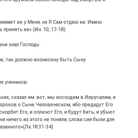
нимает ее у Меня, но Я Сам отдаю ее. Имею
принять ее» (Ин. 10, 17-18).
зни знал Господь:
е, так должно вознесену быть Сыну
х учеников:
их, сказал им: вот, мы восходим в Иерусалим, и
ророков о Сыне Человеческом, ибо предадут Его
скорбят Его, и оплюют Его, и будут бить, и убьют
ни ничего из этого не поняли; слова сии были для
азанного»(Лк.18:31-34).