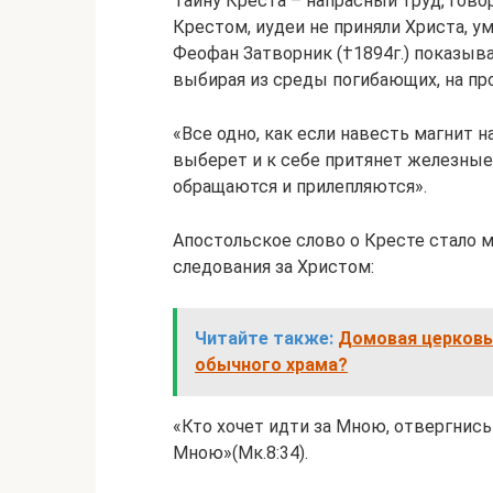
Тайну Креста – напрасный труд, гов
Крестом, иудеи не приняли Христа, у
Феофан Затворник (†1894г.) показывае
выбирая из среды погибающих, на пр
«Все одно, как если навесть магнит н
выберет и к себе притянет железные
обращаются и прилепляются».
Апостольское слово о Кресте стало 
следования за Христом:
Читайте также:
Домовая церковь:
обычного храма?
«Кто хочет идти за Мною, отвергнись 
Мною»(Мк.8:34).