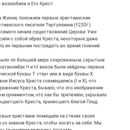
 возлюбили и Его Крест.
ла Жизни, положили первые христианские
ианского писателя Тертуллиана (†220г.)
 с самого начала существования Церкви. Уже
сили с собой образ Креста, некоторые даже
ило их первыми пострадать во время гонений.
а было по большей мере сокровенным, скрытым
катакомбах II и III веков были найдены первые
ческой буквы Т «тау» или в виде буквы Х.
ни Иисуса Христа совмещались (I и X), что
ражение Креста, бывало, что это изображение
м орнаментом, что как бы притеняло, укрывало
оцветшего Креста, принесшего благой Плод.
рвые христиане помещали на стенах своих
а со знаком Креста, чтобы носить на себе. Мы
ны гонениями христиан, поэтому