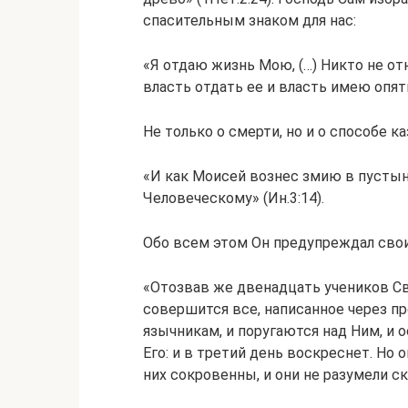
спасительным знаком для нас:
«Я отдаю жизнь Мою, (…) Никто не от
власть отдать ее и власть имею опять 
Не только о смерти, но и о способе ка
«И как Моисей вознес змию в пустын
Человеческому» (Ин.3:14).
Обо всем этом Он предупреждал свои
«Отозвав же двенадцать учеников Сво
совершится все, написанное через п
язычникам, и поругаются над Ним, и о
Его: и в третий день воскреснет. Но о
них сокровенны, и они не разумели ск