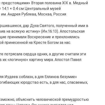
 предстоящими» Вторая половина XIX в. Медный
 × 14.1 × 0.4 см Центральный музей
им. Андрея Рублева, Москва, Россия
ершившееся, дар Духа Святого, полученный ими в
ив на всякую истину» (Ин.16:13). Апостольская
щие принимали Воскресение и преклонялись
й принесенной на Кресте Богом за нас.
 потрясала сердца одних, а другие считали эти
 их «логичную» картину мира. Апостол Павел
я Иудеев соблазн, а для Еллинов безумие»
 погибающих юродство есть, а для нас, спасаемых,
зможно, объяснить человеческой премудростью