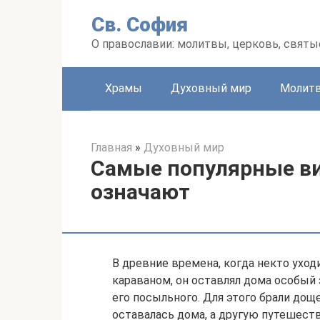
Перейти
Св. София
к
контенту
О православии: молитвы, церковь, святы
Храмы
Духовный мир
Молит
Главная
»
Духовный мир
Самые популярные ви
означают
В древние времена, когда некто уход
караваном, он оставлял дома особый 
его посыльного. Для этого брали дощ
оставалась дома, а другую путешеств