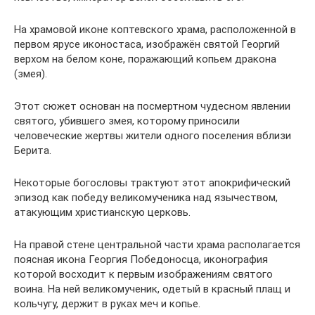
На храмовой иконе коптевского храма, расположенной в
первом ярусе иконостаса, изображён святой Георгий
верхом на белом коне, поражающий копьем дракона
(змея).
Этот сюжет основан на посмертном чудесном явлении
святого, убившего змея, которому приносили
человеческие жертвы жители одного поселения вблизи
Берита.
Некоторые богословы трактуют этот апокрифический
эпизод как победу великомученика над язычеством,
атакующим христианскую церковь.
На правой стене центральной части храма располагается
поясная икона Георгия Победоносца, иконография
которой восходит к первым изображениям святого
воина. На ней великомученик, одетый в красный плащ и
кольчугу, держит в руках меч и копье.