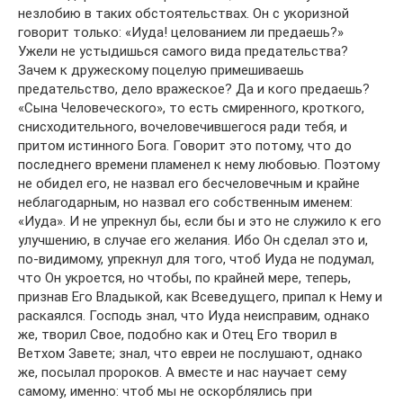
незлобию в таких обстоятельствах. Он с укоризной
говорит только: «Иуда! целованием ли предаешь?»
Ужели не устыдишься самого вида предательства?
Зачем к дружескому поцелую примешиваешь
предательство, дело вражеское? Да и кого предаешь?
«Сына Человеческого», то есть смиренного, кроткого,
снисходительного, вочеловечившегося ради тебя, и
притом истинного Бога. Говорит это потому, что до
последнего времени пламенел к нему любовью. Поэтому
не обидел его, не назвал его бесчеловечным и крайне
неблагодарным, но назвал его собственным именем:
«Иуда». И не упрекнул бы, если бы и это не служило к его
улучшению, в случае его желания. Ибо Он сделал это и,
по-видимому, упрекнул для того, чтоб Иуда не подумал,
что Он укроется, но чтобы, по крайней мере, теперь,
признав Его Владыкой, как Всеведущего, припал к Нему и
раскаялся. Господь знал, что Иуда неисправим, однако
же, творил Свое, подобно как и Отец Его творил в
Ветхом Завете; знал, что евреи не послушают, однако
же, посылал пророков. А вместе и нас научает сему
самому, именно: чтоб мы не оскорблялись при