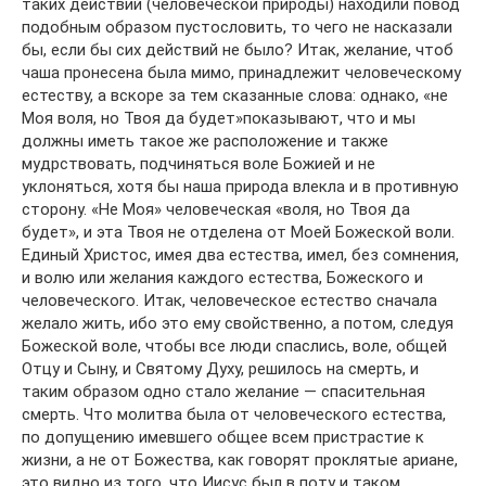
таких действий (человеческой природы) находили повод
подобным образом пустословить, то чего не насказали
бы, если бы сих действий не было? Итак, желание, чтоб
чаша пронесена была мимо, принадлежит человеческому
естеству, а вскоре за тем сказанные слова: однако, «не
Моя воля, но Твоя да будет»показывают, что и мы
должны иметь такое же расположение и также
мудрствовать, подчиняться воле Божией и не
уклоняться, хотя бы наша природа влекла и в противную
сторону. «Не Моя» человеческая «воля, но Твоя да
будет», и эта Твоя не отделена от Моей Божеской воли.
Единый Христос, имея два естества, имел, без сомнения,
и волю или желания каждого естества, Божеского и
человеческого. Итак, человеческое естество сначала
желало жить, ибо это ему свойственно, а потом, следуя
Божеской воле, чтобы все люди спаслись, воле, общей
Отцу и Сыну, и Святому Духу, решилось на смерть, и
таким образом одно стало желание — спасительная
смерть. Что молитва была от человеческого естества,
по допущению имевшего общее всем пристрастие к
жизни, а не от Божества, как говорят проклятые ариане,
это видно из того, что Иисус был в поту и таком