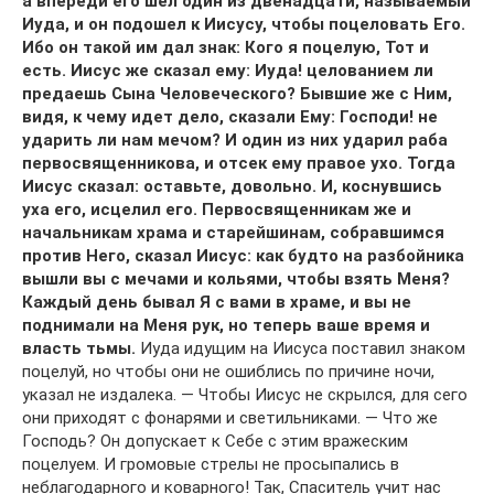
а впереди его шел один из двенадцати, называемый
Иуда, и он подошел к Иисусу, чтобы поцеловать Его.
Ибо он такой им дал знак: Кого я поцелую, Тот и
есть. Иисус же сказал ему: Иуда! целованием ли
предаешь Сына Человеческого? Бывшие же с Ним,
видя, к чему идет дело, сказали Ему: Господи! не
ударить ли нам мечом? И один из них ударил раба
первосвященникова, и отсек ему правое ухо. Тогда
Иисус сказал: оставьте, довольно. И, коснувшись
уха его, исцелил его. Первосвященникам же и
начальникам храма и старейшинам, собравшимся
против Него, сказал Иисус: как будто на разбойника
вышли вы с мечами и кольями, чтобы взять Меня?
Каждый день бывал Я с вами в храме, и вы не
поднимали на Меня рук, но теперь ваше время и
власть тьмы.
Иуда идущим на Иисуса поставил знаком
поцелуй, но чтобы они не ошиблись по причине ночи,
указал не издалека. — Чтобы Иисус не скрылся, для сего
они приходят с фонарями и светильниками. — Что же
Господь? Он допускает к Себе с этим вражеским
поцелуем. И громовые стрелы не просыпались в
неблагодарного и коварного! Так, Спаситель учит нас