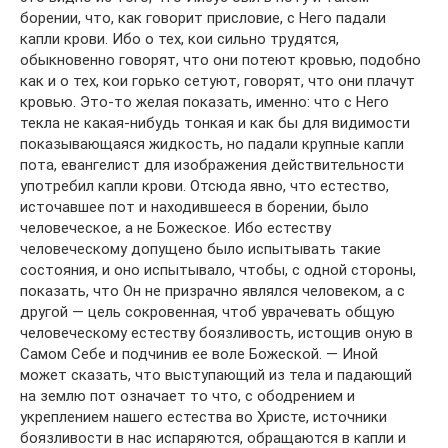
борении, что, как говорит присловие, с Него падали
капли крови. Ибо о тех, кои сильно трудятся,
обыкновенно говорят, что они потеют кровью, подобно
как и о тех, кои горько сетуют, говорят, что они плачут
кровью. Это-то желая показать, именно: что с Него
текла не какая-нибудь тонкая и как бы для видимости
показывающаяся жидкость, но падали крупные капли
пота, евангелист для изображения действительности
употребил капли крови. Отсюда явно, что естество,
источавшее пот и находившееся в борении, было
человеческое, а не Божеское. Ибо естеству
человеческому допущено было испытывать такие
состояния, и оно испытывало, чтобы, с одной стороны,
показать, что Он не призрачно являлся человеком, а с
другой — цель сокровенная, чтоб уврачевать общую
человеческому естеству боязливость, истощив оную в
Самом Себе и подчинив ее воле Божеской. — Иной
может сказать, что выступающий из тела и падающий
на землю пот означает то что, с ободрением и
укреплением нашего естества во Христе, источники
боязливости в нас испаряются, обращаются в капли и