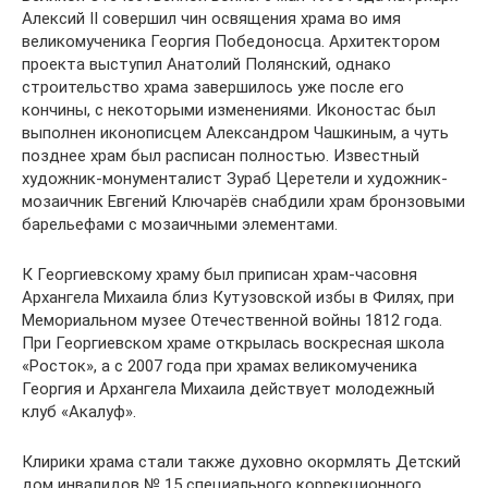
Алексий II совершил чин освящения храма во имя
великомученика Георгия Победоносца. Архитектором
проекта выступил Анатолий Полянский, однако
строительство храма завершилось уже после его
кончины, с некоторыми изменениями. Иконостас был
выполнен иконописцем Александром Чашкиным, а чуть
позднее храм был расписан полностью. Известный
художник-монументалист Зураб Церетели и художник-
мозаичник Евгений Ключарёв снабдили храм бронзовыми
барельефами с мозаичными элементами.
К Георгиевскому храму был приписан храм-часовня
Архангела Михаила близ Кутузовской избы в Филях, при
Мемориальном музее Отечественной войны 1812 года.
При Георгиевском храме открылась воскресная школа
«Росток», а с 2007 года при храмах великомученика
Георгия и Архангела Михаила действует молодежный
клуб «Акалуф».
Клирики храма стали также духовно окормлять Детский
дом инвалидов № 15 специального коррекционного