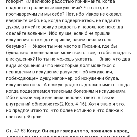
говорит: «С великою радостью принимайте, когда
впадаете в различные искушения»? Что это, не
противоречим ли мы себе? Нет, ибо Иаков не сказал:
ввергайте себя, но, когда подвергнетесь, не падайте
духом, а имейте всякую радость и невольное некогда
сделайте вольным. Ибо лучше, если б не пришли
искушения, но когда и пришли, зачем печалиться
безумно? — Укажи ты мне место в Писании, где бы
буквально повелевалось молиться о том, чтобы впадать
в искушения? Но ты не можешь указать. — Знаю, что два
вида искушения и что некоторые долг молиться о
невпадении в искушение разумеют об искушении,
побеждающем душу, например, об искушении блуда,
искушении гнева. А всякую радость должно иметь тогда,
когда подвергаемся телесным болезням и искушениям.
Ибо в какой мере внешний человек тлеет, в такой
внутренний обновляется(2 Кор. 4, 16). Хотя знаю я это,
но предпочитаю то, что более истинно и что ближе к
настоящей цели.
Ст. 47-53
Когда Он еще говорил это, появился народ,