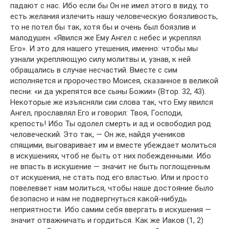
падают с нас. Ибо если бы Он не имел этого в виду, то
есть желания излечить нашу человеческую боязливость,
то не потел бы так, хотя бы и очень был боязлив и
малодушен. «Явился же Ему Ангел с небес и укреплял
Его». И это для нашего утешения, именно: чтобы мы
узнали укрепляющую силу молитвы и, узнав, к ней
обращались в случае несчастий. Вместе с сим
исполняется и пророчество Моисея, сказанное в великой
песни: «и да укрепятся все сыны Божии» (Втор. 32, 43).
Некоторые же изъясняли сии слова так, что Ему явился
Ангел, прославлял Его и говорил: Твоя, Господи,
крепость! Ибо Ты одолел смерть и ад и освободил род
человеческий. Это так, — Он же, найдя учеников
спящими, выговаривает им и вместе убеждает молиться
в искушениях, чтоб не быть от них побежденными. Ибо
не впасть в искушение — значит не быть поглощенным
от искушения, не стать под его властью. Или и просто
повелевает нам молиться, чтобы наше достояние было
безопасно и нам не подвергнуться какой-нибудь
неприятности. Ибо самим себя ввергать в искушения —
значит отважничать и гордиться. Как же Иаков (1, 2)