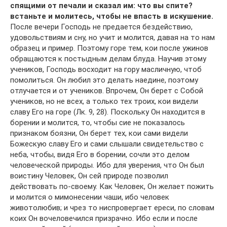
спящими от печали и сказал им: что вы спите?
встаньте и молитесь, чтобы не впасть в искушение.
После вечери Господь не предается бездействию,
удовольствиям и сну, но учит и молится, давая на то нам
образец и пример. Поэтому горе тем, кои после ужинов
обращаются к постыдным делам блуда. Научив этому
учеников, Господь восходит на гору масличную, чтоб
помолиться. Он любил это делать наедине, поэтому
отлучается и от учеников. Впрочем, Он берет с Собой
учеников, но не всех, а только тех троих, кои видели
славу Его на горе (Лк. 9, 28). Поскольку Он находится в
борении и молится, то, чтобы сие не показалось
признаком боязни, Он берет тех, кои сами видели
Божескую славу Его и сами слышали свидетельство с
неба, чтобы, видя Его в борении, сочли это делом
человеческой природы. Ибо для уверения, что Он был
воистину Человек, Он сей природе позволил
действовать по-своему. Как Человек, Он желает пожить
и молится о мимонесении чаши, ибо человек
животолюбив; и чрез то ниспровергает ереси, по словам
коих Он вочеловечился призрачно. Ибо если и после