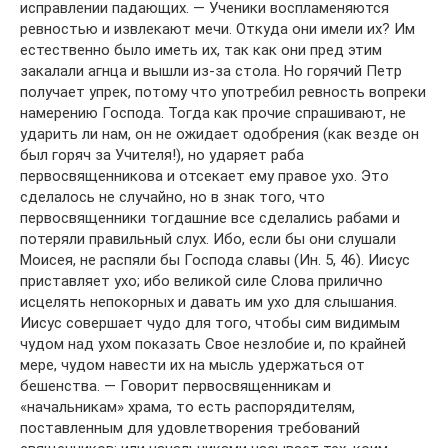
исправлении падающих. — Ученики воспламеняются
ревностью и извлекают мечи. Откуда они имели их? Им
естественно было иметь их, так как они пред этим
закалали агнца и вышли из-за стола. Но горячий Петр
получает упрек, потому что употребил ревность вопреки
намерению Господа. Тогда как прочие спрашивают, не
ударить ли нам, он не ожидает одобрения (как везде он
был горяч за Учителя!), но ударяет раба
первосвященникова и отсекает ему правое ухо. Это
сделалось не случайно, но в знак того, что
первосвященники тогдашние все сделались рабами и
потеряли правильный слух. Ибо, если бы они слушали
Моисея, не распяли бы Господа славы (Ин. 5, 46). Иисус
приставляет ухо; ибо великой силе Слова прилично
исцелять непокорных и давать им ухо для слышания.
Иисус совершает чудо для того, чтобы сим видимым
чудом над ухом показать Свое незлобие и, по крайней
мере, чудом навести их на мысль удержаться от
бешенства. — Говорит первосвященникам и
«начальникам» храма, то есть распорядителям,
поставленным для удовлетворения требований