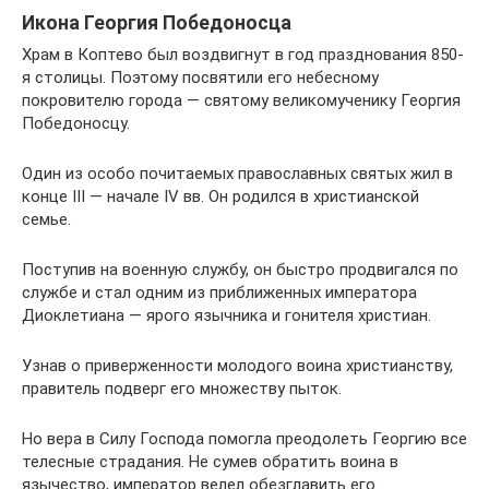
Икона Георгия Победоносца
Храм в Коптево был воздвигнут в год празднования 850-
я столицы. Поэтому посвятили его небесному
покровителю города — святому великомученику Георгия
Победоносцу.
Один из особо почитаемых православных святых жил в
конце III — начале IV вв. Он родился в христианской
семье.
Поступив на военную службу, он быстро продвигался по
службе и стал одним из приближенных императора
Диоклетиана — ярого язычника и гонителя христиан.
Узнав о приверженности молодого воина христианству,
правитель подверг его множеству пыток.
Но вера в Силу Господа помогла преодолеть Георгию все
телесные страдания. Не сумев обратить воина в
язычество, император велел обезглавить его.