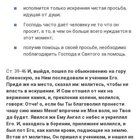
исполнится только искренняя чистая просьба,
идущая от души;
Господь часто даёт человеку не то что он
просит, а то, в чем он больше всего нуждается в
этот момент;
получив помощь в своей просьбе, необходимо
поблагодарить Господа и Святого за помощь.
Ст. 39-46
И, выйдя, пошел по обыкновению на гору
Елеонскую, за Ним последовали и ученики Его.
Придя же на место, сказал им: молитесь, чтобы не
впасть в искушение. И Сам отошел от них на
вержение камня, и, преклонив колени, молился,
говоря: Отче! о, если бы Ты благоволил пронести
чашу сию мимо Меня! впрочем не Моя воля, но Твоя
да будет. Явился же Ему Ангел с небес и укреплял
Его. И, находясь в борении, прилежнее молился, и
был пот Его, как капли крови, падающие на землю.
Встав от молитвы, Он пришел к ученикам, и нашел их