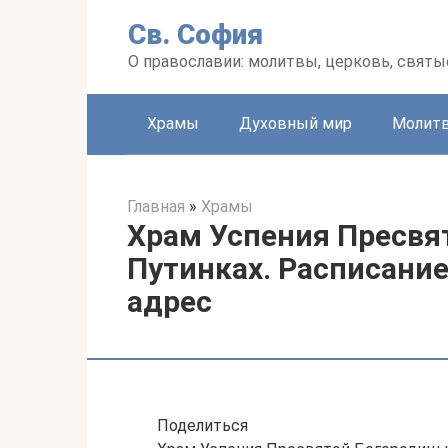
Перейти
Св. София
к
контенту
О православии: молитвы, церковь, святы
Храмы
Духовный мир
Молит
Главная
»
Храмы
Храм Успения Пресвя
Путинках. Расписание
адрес
Поделиться