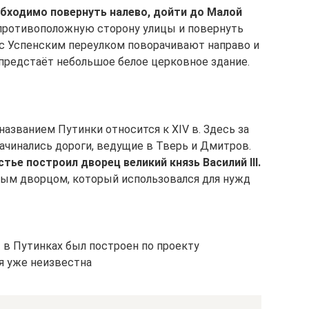
бходимо повернуть налево, дойти до Малой
 противоположную сторону улицы и повернуть
 с Успенским переулком поворачивают направо и
предстаёт небольшое белое церковное здание.
азванием Путинки относится к XIV в. Здесь за
ачинались дороги, ведущие в Тверь и Дмитров.
тье построил дворец великий князь Василий III.
вым дворцом, который использовался для нужд
в Путинках был построен по проекту
я уже неизвестна