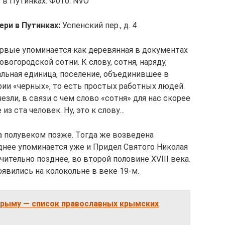
в Путинках. Фото: NVO
ри в Путинках:
Успенский пер., д. 4
рвые упоминается как деревянная в документах
овогородской сотни. К слову, сотня, наряду,
альная единица, поселение, объединившее в
рии «черных», то есть простых работных людей.
ли, в связи с чем слово «сотня» для нас скорее
из ста человек. Ну, это к слову…
 полувеком позже. Тогда же возведена
днее упоминается уже и Придел Святого Николая
ительно позднее, во второй половине XVIII века.
появились на колокольне в веке 19-м.
Крыму — список православных крымских