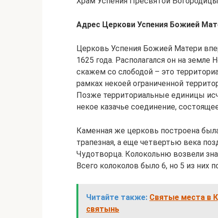
Храм Успения Пресвятой Богородицы 
Адрес Церкови Успения Божией Мате
Церковь Успения Божией Матери впе
1625 года. Располагался он на земле Н
скажем со слободой – это территори
рамках некоей ограниченной террито
Позже территориальные единицы исчез
некое казачье соединение, состоящее 
Каменная же церковь построена была
трапезная, а еще четвертью века поз
Чудотворца. Колокольню возвели знач
Всего колоколов было 6, но 5 из них 
Читайте также:
Святые места в 
святынь