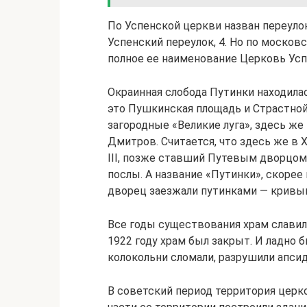
По Успенской церкви назван переулок
Успенский переулок, 4. Но по моско
полное ее наименование Церковь Усп
Окраинная слобода Путинки находила
это Пушкинская площадь и Страстной 
загородные «Великие луга», здесь же
Дмитров. Считается, что здесь же в 
III, позже ставший Путевым дворцом
послы. А название «Путинки», скорее 
дворец заезжали путинками — кривым
Все годы существования храм славил
1922 году храм был закрыт. И ладно б
колокольни сломали, разрушили апсид
В советский период территория церк