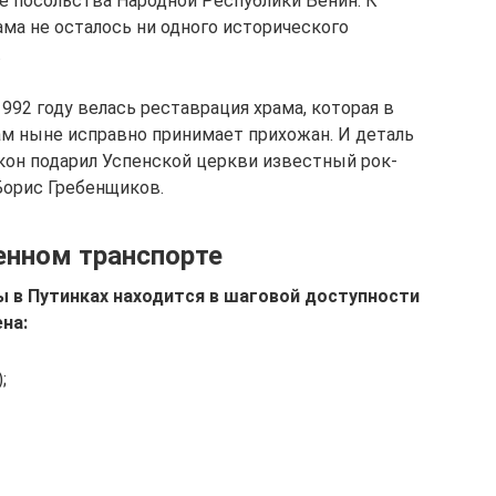
ие посольства Народной Республики Бенин. К
ама не осталось ни одного исторического
.
992 году велась реставрация храма, которая в
ам ныне исправно принимает прихожан. И деталь
кон подарил Успенской церкви известный рок-
Борис Гребенщиков.
енном транспорте
 в Путинках находится в шаговой доступности
на:
;