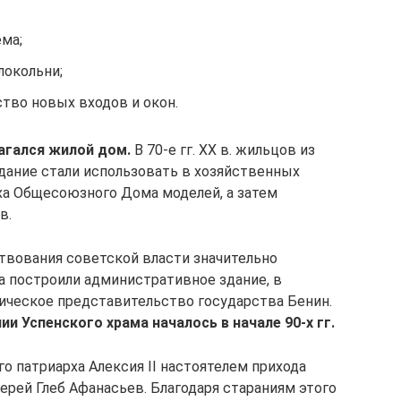
ёма;
локольни;
тво новых входов и окон.
лагался жилой дом.
В 70-е гг. XX в. жильцов из
здание стали использовать в хозяйственных
еха Общесоюзного Дома моделей, а затем
в.
твования советской власти значительно
ка построили административное здание, в
ическое представительство государства Бенин.
и Успенского храма началось в начале 90-х гг.
го патриарха Алексия II настоятелем прихода
ерей Глеб Афанасьев. Благодаря стараниям этого