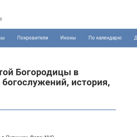
е
вы
Покровители
Иконы
По календарю
Д
той Богородицы в
 богослужений, история,