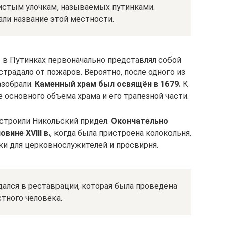
листым улочкам, называемых путинками.
али название этой местности.
в Путинках первоначально представлял собой
страдало от пожаров. Вероятно, после одного из
зобрали.
Каменный храм был освящён в 1679.
К
основного объема храма и его трапезной части.
истроили Никольский придел.
Окончательно
вине XVIII в.
, когда была пристроена колокольня.
ки для церковнослужителей и просвирня.
ждался в реставрации, которая была проведена
тного человека.