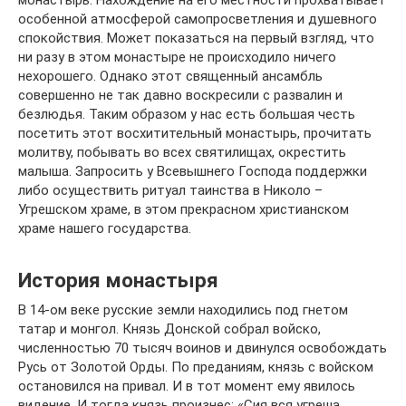
монастырь. Нахождение на его местности прохватывает
особенной атмосферой самопросветления и душевного
спокойствия. Может показаться на первый взгляд, что
ни разу в этом монастыре не происходило ничего
нехорошего. Однако этот священный ансамбль
совершенно не так давно воскресили с развалин и
безлюдья. Таким образом у нас есть большая честь
посетить этот восхитительный монастырь, прочитать
молитву, побывать во всех святилищах, окрестить
малыша. Запросить у Всевышнего Господа поддержки
либо осуществить ритуал таинства в Николо –
Угрешском храме, в этом прекрасном христианском
храме нашего государства.
История монастыря
В 14-ом веке русские земли находились под гнетом
татар и монгол. Князь Донской собрал войско,
численностью 70 тысяч воинов и двинулся освобождать
Русь от Золотой Орды. По преданиям, князь с войском
остановился на привал. И в тот момент ему явилось
видение. И тогда князь произнес: «Сия вся угреша