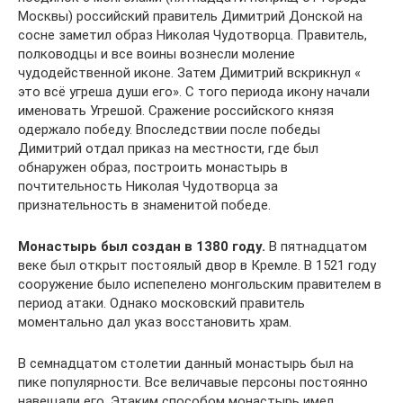
Москвы) российский правитель Димитрий Донской на
сосне заметил образ Николая Чудотворца. Правитель,
полководцы и все воины вознесли моление
чудодейственной иконе. Затем Димитрий вскрикнул «
это всё угреша души его». С того периода икону начали
именовать Угрешой. Сражение российского князя
одержало победу. Впоследствии после победы
Димитрий отдал приказ на местности, где был
обнаружен образ, построить монастырь в
почтительность Николая Чудотворца за
признательность в знаменитой победе.
Монастырь был создан в 1380 году.
В пятнадцатом
веке был открыт постоялый двор в Кремле. В 1521 году
сооружение было испепелено монгольским правителем в
период атаки. Однако московский правитель
моментально дал указ восстановить храм.
В семнадцатом столетии данный монастырь был на
пике популярности. Все величавые персоны постоянно
навещали его. Этаким способом монастырь имел