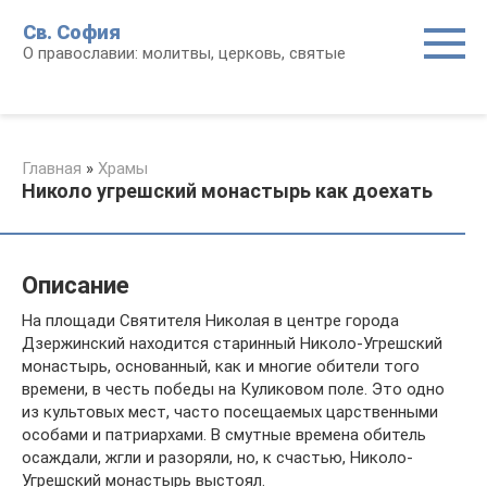
Перейти
Св. София
к
О православии: молитвы, церковь, святые
контенту
Главная
»
Храмы
Николо угрешский монастырь как доехать
Описание
На площади Святителя Николая в центре города
Дзержинский находится старинный Николо-Угрешский
монастырь, основанный, как и многие обители того
времени, в честь победы на Куликовом поле. Это одно
из культовых мест, часто посещаемых царственными
особами и патриархами. В смутные времена обитель
осаждали, жгли и разоряли, но, к счастью, Николо-
Угрешский монастырь выстоял.