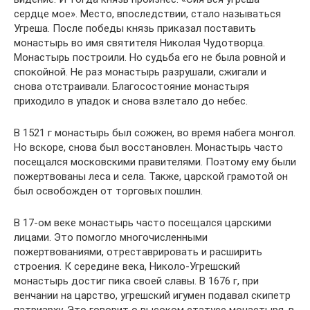
сердце мое». Место, впоследствии, стало называться
Угреша. После победы князь приказал поставить
монастырь во имя святителя Николая Чудотворца.
Монастырь построили. Но судьба его не была ровной и
спокойной. Не раз монастырь разрушали, сжигали и
снова отстраивали. Благосостояние монастыря
приходило в упадок и снова взлетало до небес.
В 1521 г монастырь был сожжен, во время набега монгол.
Но вскоре, снова был восстановлен. Монастырь часто
посещался московскими правителями. Поэтому ему были
пожертвованы леса и села. Также, царской грамотой он
был освобожден от торговых пошлин.
В 17-ом веке монастырь часто посещался царскими
лицами. Это помогло многочисленными
пожертвованиями, отреставрировать и расширить
строения. К середине века, Николо-Угрешский
монастырь достиг пика своей славы. В 1676 г, при
венчании на царство, угрешский игумен подавал скипетр