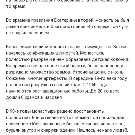
патриарху. Это говорит о высоком статусе монастыря, в
то время.
Во времена правления Екатерины второй, монастырь был
лишен всех земель и благосостояний. В то время, он чуть
не закрылся совсем.
Большевики лишили монастырь всего имущества. Затем
началась конфискация ценностей. Монастырь
полностью разорен и в нем образована детская колония.
Во времена начала советской власти, было разорено и
разрушено множество храмов. Утрачены ценные иконы.
Сожжены многие артефакты. В середине 19-го века году
полностью разрушен главный храм. С 1950 года
начинаются реставрационные работы. До 20-го века
дошли 6 храмов и часовня.
В 90-е годы монастырь решено восстановить
полностью. Впечатление на тот момент он производил
плачевное. Обезглавленные башни, осыпавшиеся стены,
бурьян внутри и снаружи зданий. Нашлось немало людей,