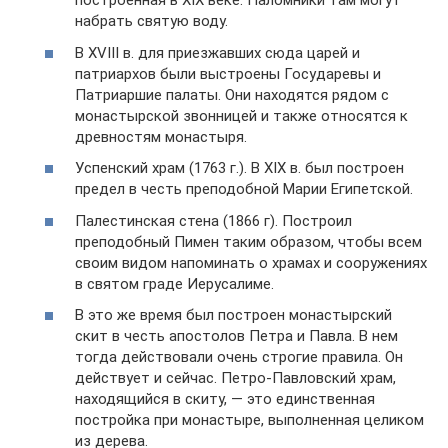
построенная в XIX веке. Паломники там могут
набрать святую воду.
В XVIII в. для приезжавших сюда царей и
патриархов были выстроены Государевы и
Патриаршие палаты. Они находятся рядом с
монастырской звонницей и также относятся к
древностям монастыря.
Успенский храм (1763 г.). В XIX в. был построен
предел в честь преподобной Марии Египетской.
Палестинская стена (1866 г). Построил
преподобный Пимен таким образом, чтобы всем
своим видом напоминать о храмах и сооружениях
в святом граде Иерусалиме.
В это же время был построен монастырский
скит в честь апостолов Петра и Павла. В нем
тогда действовали очень строгие правила. Он
действует и сейчас. Петро-Павловский храм,
находящийся в скиту, — это единственная
постройка при монастыре, выполненная целиком
из дерева.