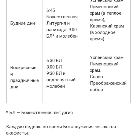
Успенский храм.
Пименовский
6:45
храм (в теплое
Божественная
время),
Будние дни
Литургия и
Казанский храм
панихида. 9:00
(в холодное
БЛ* и молебен
время)
Успенский храм.
6:30 БЛ.
Пименовский
8:00 БЛ.
Воскресные
храм.
9:30 БЛ и
и
Спасо-
водосвятный
праздничные
Преображенский
молебен
дни
собор
* БЛ — Божественная литургия
Каждую неделю во время Богослужения читаются
акафисты: