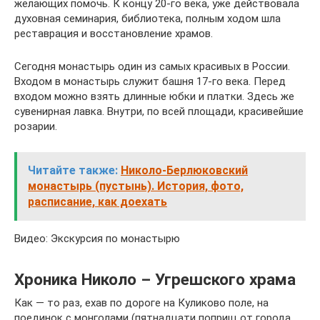
желающих помочь. К концу 20-го века, уже действовала
духовная семинария, библиотека, полным ходом шла
реставрация и восстановление храмов.
Сегодня монастырь один из самых красивых в России.
Входом в монастырь служит башня 17-го века. Перед
входом можно взять длинные юбки и платки. Здесь же
сувенирная лавка. Внутри, по всей площади, красивейшие
розарии.
Читайте также:
Николо-Берлюковский
монастырь (пустынь). История, фото,
расписание, как доехать
Видео: Экскурсия по монастырю
Хроника Николо – Угрешского храма
Как — то раз, ехав по дороге на Куликово поле, на
поединок с монголами (пятнадцати поприщ от города