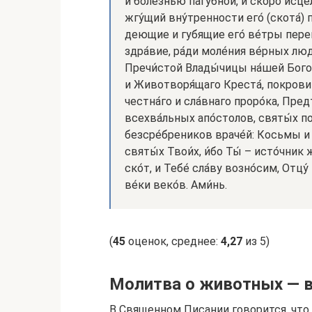
и болезнью па́губной, и ско́ро исце
жгу́щий вну́тренности его́ (скота́) 
деющие и губящие его́ ве́тры перем
здра́вие, ра́ди моле́ния ве́рных лю
Пречи́стой Влады́чицы на́шей Бого
и Животворя́щаго Креста́, покрови
честна́го и сла́внаго проро́ка, Пред
всехва́льных апо́столов, святы́х п
безсре́бреников враче́й: Косьмы и Д
святы́х Твои́х, и́бо Ты́ – исто́чник 
ско́т, и Тебе́ сла́ву возно́сим, Отцу́
ве́ки веко́в. Ами́нь.
(
45
оценок, среднее:
4,27
из 5)
Молитва о животных — 
В Священном Писании говорится, чт