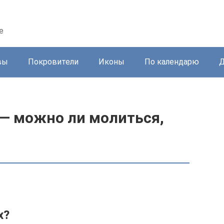
е
вы
Покровители
Иконы
По календарю
Д
— можно ли молиться,
х?