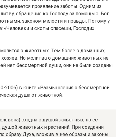
разумевается проявление заботы. Одним из
литву, обращение ко Господу за помощью. Бог
отными, законом милости и правды. Потому у
а: «Человеки и скоты спасеши, Господи»
молится о животных. Тем более о домашних,
 хозяев. Но молитва о домашних животных не
рей нет бессмертной души, они не были созданы
0-2006) в книге «Размышления о бессмертной
еческая душа от животной:
человека) сходна с душой животных, но ее
 душой животных и растений. При создании
по образу Духа, вложив в нее образы и законы