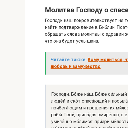
Молитва Господу о спас
Господь наш покровительствует не т
найти подтверждение в Библии. Поэ
обращать слова молитвы о здравии ж
что она будет услышана.
Читайте также:
Кому молиться, 
любовь и замужество
Го́споди, Бо́же на́ш, Бо́же си́льный
люде́й и ско́т спаса́ющий и посыла́
прибега́ющим и проше́ния и́х ми́ло
рабы́ Твои́, припа́дая смире́нно, с
умиле́нно мо́лимся: при́зри ми́лос