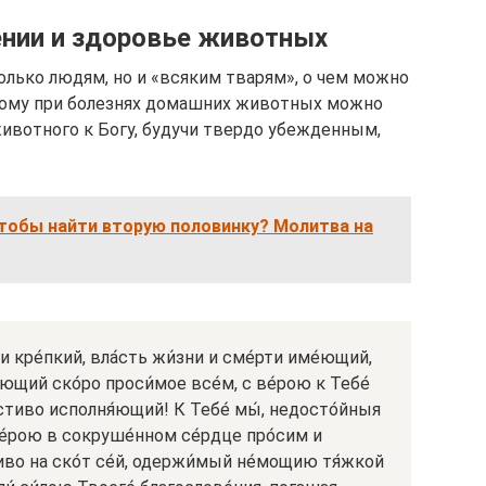
ении и здоровье животных
олько людям, но и «всяким тварям», о чем можно
тому при болезнях домашних животных можно
ивотного к Богу, будучи твердо убежденным,
чтобы найти вторую половинку? Молитва на
 и кре́пкий, вла́сть жи́зни и сме́рти име́ющий,
ющий ско́ро проси́мое все́м, с ве́рою к Тебе́
стиво исполня́ющий! К Тебе́ мы́, недосто́йныя
 ве́рою в сокруше́нном се́рдце про́сим и
тиво на ско́т се́й, одержи́мый не́мощию тя́жкой