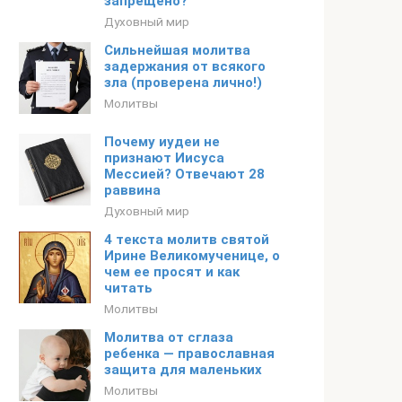
запрещено?
Духовный мир
Сильнейшая молитва
задержания от всякого
зла (проверена лично!)
Молитвы
Почему иудеи не
признают Иисуса
Мессией? Отвечают 28
раввина
Духовный мир
4 текста молитв святой
Ирине Великомученице, о
чем ее просят и как
читать
Молитвы
Молитва от сглаза
ребенка — православная
защита для маленьких
Молитвы