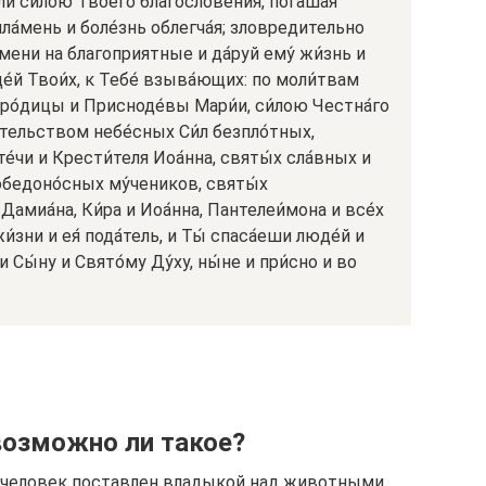
ли́ си́лою Твоего́ благослове́ния, погашая
пла́мень и боле́знь облегча́я; зловредительно
ени на благоприятные и да́руй ему́ жи́знь и
де́й Твои́х, к Тебе́ взыва́ющих: по моли́твам
ро́дицы и Присноде́вы Мари́и, си́лою Честна́го
тельством небе́сных Си́л безпло́тных,
те́чи и Крести́теля Иоа́нна, святы́х сла́вных и
обедоно́сных му́чеников, святы́х
амиа́на, Ки́ра и Иоа́нна, Пантелеи́мона и все́х
жи́зни и ея́ пода́тель, и Ты́ спаса́еши люде́й и
 и Сы́ну и Свято́му Ду́ху, ны́не и при́сно и во
возможно ли такое?
о человек поставлен владыкой над животными