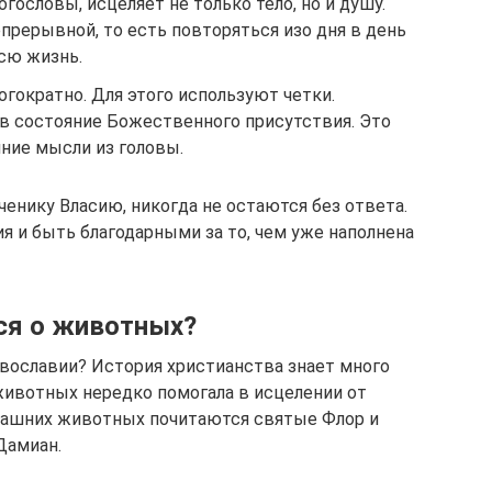
гословы, исцеляет не только тело, но и душу.
епрерывной, то есть повторяться изо дня в день
сю жизнь.
гократно. Для этого используют четки.
 в состояние Божественного присутствия. Это
ние мысли из головы.
нику Власию, никогда не остаются без ответа.
я и быть благодарными за то, чем уже наполнена
ся о животных?
вославии? История христианства знает много
 животных нередко помогала в исцелении от
машних животных почитаются святые Флор и
Дамиан.