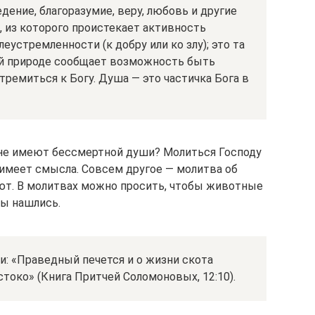
дение, благоразумие, веру, любовь и другие
, из которого проистекает активность
леустремленности (к добру или ко злу); это та
ой природе сообщает возможность быть
тремиться к Богу. Душа — это частичка Бога в
 не имеют бессмертной души? Молиться Господу
 имеет смысла. Совсем другое — молитва об
ют. В молитвах можно просить, чтобы животные
бы нашлись.
и: «Праведный печется и о жизни скота
токо» (Книга Притчей Соломоновых, 12:10).