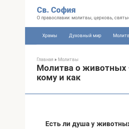
Перейти
Св. София
к
контенту
О православии: молитвы, церковь, святы
Храмы
Духовный мир
Молит
Главная
»
Молитвы
Молитва о животных 
кому и как
Есть ли душа у животны