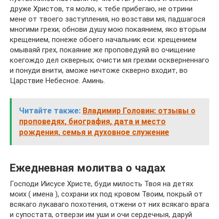
друже Христов, тя молю, к тебе прибегаю, не отрини
мене от твоего заступления, но возстави мя, падшагося
многими грехи; обнови душу мою покаянием, яко вторым
крещением, понеже обоего начальник еси: крещением
омываяй грех, покаяние же проповедуяй во очищение
коегождо дел скверных; очисти мя грехми оскверненнаго
и понуди внити, аможе ничтоже скверно входит, во
Царствие Небесное. Аминь.
Читайте также:
Владимир Головин: отзывы о
проповедях, биография, дата и место
рождения, семья и духовное служение
Ежедневная молитва о чадах
Господи Иисусе Христе, буди милость Твоя на детях
моих ( имена ), сохрани их под кровом Твоим, покрый от
всякаго лукаваго похотения, отжени от них всякаго врага
и супостата, отверзи им уши и очи сердечныя, даруй