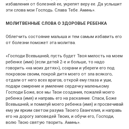
избавления от болезней ее, укрепят веру ее. Да услышит
эти слова мои Господь. Слава Тебе. Аминь».
МОЛИТВЕННЫЕ СЛОВА О ЗДОРОВЬЕ РЕБЕНКА
Облегчить состояние малыша и тем самым избавить его
от болезни поможет эта молитва.
«Господи Всевышней, пусть будет Твоя милость на моем
ребенке (имя) (если детей 2-е и больше, то надо
говорить «на моих детях»), сохрани и убереги его под
покровом своим, покрой дитя моего от зла всякого,
отдали от него всех врагов, открой ему глаза и уши,
подари смирение и умиление сердечку маленькому.
Господи Боже, все мы Твои создания, пожалей моего
ребенка (имя) и направь его на раскаяние. Спаси, Боже
Всевышней, и помилуй моего ребенка (имя) и просвечивай
ему ум ярким светом разума Твоего Евангелия, и направь
его на дорогу заповедей Твоих, и обучи его, Господи,
волю Твою святую творить. Аминь».