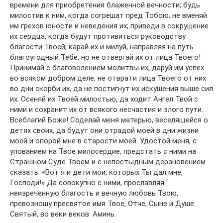
времени для приобретения блаженной вечности; будь
милостив к ним, когда согрешат пред Тобою; не вменяй
им грехов юности и неведения их; приведи в сокрушение
их сердца, когда будут противиться руководству
благости Твоей; карай их и милуй, направляя на путь
благоугодный Тебе, но не отвергай их от лица Твоего!
Принимай с благоволением молитвы их, даруй им успех
во всяком добром деле, не отврати лица Твоего от них
во дни скорби их, да не постигнут их искушения выше сил
их. Осеняй их Твоей милостью, да ходит Ангел Твой с
ними и сохранит их от всякого несчастия и злого пути.
Всеблагий Боже! Соделай меня матерью, веселящейся о
детях своих, да будут они отрадой моей в дни жизни
моей и опорой мне в старости моей. Удостой меня, с
упованием на Твое милосердие, предстать с ними на
Страшном Суде Твоем и с непостыдным дерзновением
сказать: «Вот я и дети мои, которых Ты дал мне,
Господи!» Да совокупно с ними, прославляя
неизреченную благость и вечную любовь Твою,
превозношу пресвятое имя Твое, Отче, Сыне и Душе
Святый, во веки веков. Аминь.