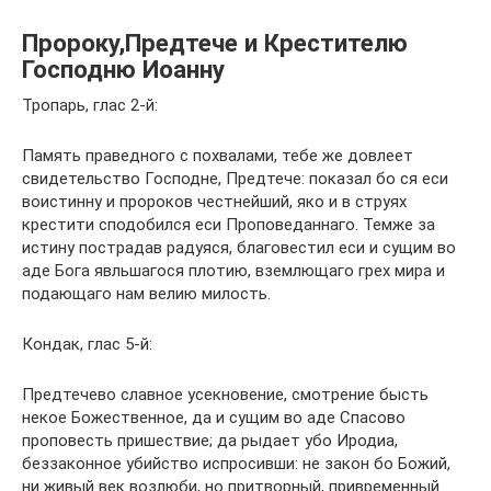
Пророку,Предтече и Крестителю
Господню Иоанну
Тропарь, глас 2-й:
Память праведного с похвалами, тебе же довлеет
свидетельство Господне, Предтече: показал бо ся еси
воистинну и пророков честнейший, яко и в струях
крестити сподобился еси Проповеданнаго. Темже за
истину пострадав радуяся, благовестил еси и сущим во
аде Бога явльшагося плотию, вземлющаго грех мира и
подающаго нам велию милость.
Кондак, глас 5-й:
Предтечево славное усекновение, смотрение бысть
некое Божественное, да и сущим во аде Спасово
проповесть пришествие; да рыдает убо Иродиа,
беззаконное убийство испросивши: не закон бо Божий,
ни живый век возлюби, но притворный, привременный.