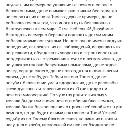
внушить им всемерное удаление от всякого союза с
беззаконными, да не внимают они гнилым беседам, да
не совратят их с пути Твоего дурные примеры, да не
соблазнятся они тем, что иногда путь беззаконных
благоуспешен в сем мире. Отче Небесный! Даруй мне
благодать всемерно беречься подавать детям моим
соблазн моими поступками. Но постоянно имея в виду их
поведение, отвлекать их от заблуждений, исправлять их
погрешности, обуздывать упорство и строптивость их,
воздерживать от стремления к суете и легкомыслию, да
не увлекаются они безумными помыслами, да не ходят
вслед сердца своего, да не возгордятся в помышлении
своем, да не забудут Тебя и закона Твоего, да не
погубит беззаконие ума и здоровья их, да не расслабят
грехи душевных и телесных сил их. Отче щедрот и
всякого милосердия! По чувству родительскому я
желала бы детям своим всякого обилия благ земных,
желала бы им благословения от росы небесной и от тука
земного, но да будет с ними святая воля Твоя! Устрой
судьбу их по Твоему благоволению, не лиши их в жизни
насущного хлеба, ниспосылай им все необходимое во