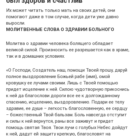
был здоров и счастлив
Их может читать только мать на своих детей, они
помогают даже в том случае, когда дети уже давно
выросли.
МОЛИТВЕННЫЕ СЛОВА О ЗДРАВИИ БОЛЬНОГО
Молитва о здравии человека болящего обладает
великой силой. Произносить ее разрешается как в храме,
так и в домашних условиях.
«О Господи, Создатель наш, помощи Твоей прошу, даруй
полное выздоровление Божьей рабе (имя), омой
кровушку ее лучами своими. Лишь с Твоей помощью
придет исцеление к ней. Силою чудотворную прикоснись
к ней да благослови дороги все ее к долгожданному
спасению, исцелению, выздоровлению. Подари ее телу
здравие, ее душе – легкость благословенную, ее сердцу
– божественный Твой бальзам. Боль навсегда отступит
и силы к ней вернутся, раны все заживут и придет
помощь святая Твоя. Твои лучи с голубых Небес дойдут
к ней, дадут ей защиту крепкую, благословят на