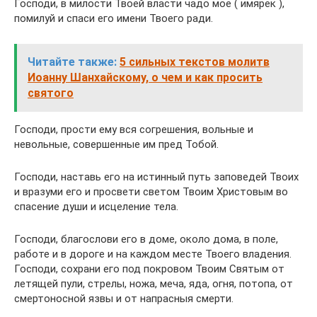
Господи, в милости Твоей власти чадо мое ( имярек ),
помилуй и спаси его имени Твоего ради.
Читайте также:
5 сильных текстов молитв
Иоанну Шанхайскому, о чем и как просить
святого
Господи, прости ему вся согрешения, вольные и
невольные, совершенные им пред Тобой.
Господи, наставь его на истинный путь заповедей Твоих
и вразуми его и просвети светом Твоим Христовым во
спасение души и исцеление тела.
Господи, благослови его в доме, около дома, в поле,
работе и в дороге и на каждом месте Твоего владения.
Господи, сохрани его под покровом Твоим Святым от
летящей пули, стрелы, ножа, меча, яда, огня, потопа, от
смертоносной язвы и от напрасныя смерти.