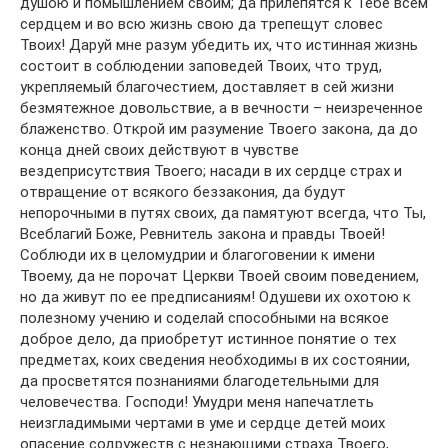
душою и помышлением своим; да прилепятся к Тебе всем
сердцем и во всю жизнь свою да трепещут словес
Твоих! Даруй мне разум убедить их, что истинная жизнь
состоит в соблюдении заповедей Твоих, что труд,
укрепляемый благочестием, доставляет в сей жизни
безмятежное довольствие, а в вечности – неизреченное
блаженство. Открой им разумение Твоего закона, да до
конца дней своих действуют в чувстве
вездеприсутствия Твоего; насади в их сердце страх и
отвращение от всякого беззакония, да будут
непорочными в путях своих, да памятуют всегда, что Ты,
Всеблагий Боже, Ревнитель закона и правды Твоей!
Соблюди их в целомудрии и благоговении к имени
Твоему, да не порочат Церкви Твоей своим поведением,
но да живут по ее предписаниям! Одушеви их охотою к
полезному учению и соделай способными на всякое
доброе дело, да приобретут истинное понятие о тех
предметах, коих сведения необходимы в их состоянии,
да просветятся познаниями благодетельными для
человечества. Господи! Умудри меня напечатлеть
неизгладимыми чертами в уме и сердце детей моих
опасение содружеств с незнающими страха Твоего,