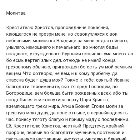
Молитва:
Крестителю Христов, проповедниче покаяния,
кающагося не презри мене, но совокупляяся с вои
небесными, молися ко Владыце за мене недостойнаго,
унылаго, немощнаго и печальнаго, во многия беды
впадшаго, утружденнаго бурными помыслы ума моего: аз
бо есмь вертеп злых дел, отнюдь не имеяй конца
греховному обычаю; пригвожден бо есть ум мой земным
вещем. Что сотворю, не вем, и к кому прибегну, да
спасена будет душа моя? Токмо к тебе, святый Иоанне,
благодати тезоимените, яко тя пред Господем, по
Богородице, вем больша быти рожденных всех, ибо ты
сподобился еси коснутися верху Царя Христа,
вземлющаго грехи мира, Агнца Божия: Егоже моли за
грешную мою душу, да поне отныне, в первыйнадесять
час, понесу тяготу благую и прииму мзду с последними.
Ей, Крестителю Христов, честный Предтече, крайний
пророче, первый во благодати мучениче, постников и
пустынников наставниче, чистоты учителю и ближний