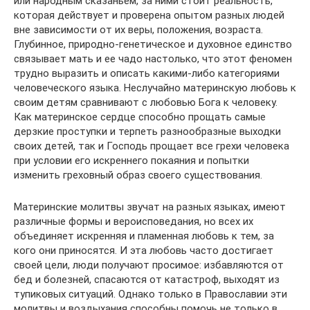
или народным сказаньем, за ними стоит реальность,
которая действует и проверена опытом разных людей
вне зависимости от их веры, положения, возраста.
Глубинное, природно-генетическое и духовное единство
связывает мать и ее чадо настолько, что этот феномен
трудно выразить и описать какими-либо категориями
человеческого языка. Неслучайно материнскую любовь к
своим детям сравнивают с любовью Бога к человеку.
Как материнское сердце способно прощать самые
дерзкие проступки и терпеть разнообразные выходки
своих детей, так и Господь прощает все грехи человека
при условии его искреннего покаяния и попытки
изменить греховный образ своего существования.
Материнские молитвы звучат на разных языках, имеют
различные формы и вероисповедания, но всех их
объединяет искренняя и пламенная любовь к тем, за
кого они приносятся. И эта любовь часто достигает
своей цели, люди получают просимое: избавляются от
бед и болезней, спасаются от катастроф, выходят из
тупиковых ситуаций. Однако только в Православии эти
молитвы и воздыхания способны помочь не только в