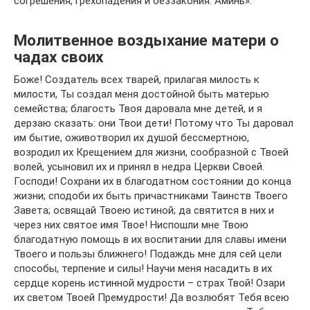
согрешения, грехопадения и беззакония. Аминь».
Молитвенное воздыхание матери о
чадах своих
Боже! Создатель всех тварей, прилагая милость к
милости, Ты создал меня достойной быть матерью
семейства; благость Твоя даровала мне детей, и я
дерзаю сказать: они Твои дети! Потому что Ты даровал
им бытие, оживотворил их душой бессмертною,
возродил их Крещением для жизни, сообразной с Твоей
волей, усыновил их и принял в недра Церкви Своей.
Господи! Сохрани их в благодатном состоянии до конца
жизни; сподоби их быть причастниками Таинств Твоего
Завета; освящай Твоею истиной; да святится в них и
через них святое имя Твое! Ниспошли мне Твою
благодатную помощь в их воспитании для славы имени
Твоего и пользы ближнего! Подаждь мне для сей цели
способы, терпение и силы! Научи меня насадить в их
сердце корень истинной мудрости – страх Твой! Озари
их светом Твоей Премудрости! Да возлюбят Тебя всею