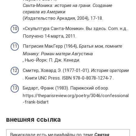
Санта-Моника: история на грани. Создание
сериала из Америки
(Издательство Аркадия, 2004), 17-18.
«Скульптура Санта-Моники». Вы здесь. Com. н.д..
Получено 14 марта, 2011.
Патрисия МакГерр (1964),
Братья мои, помните
Монику: Роман матери Августина
, Нью-Йорк: П. Дж. Кенеди.
Смитер, Ховард Э. (1977-01-01).
История оратории
. Книги UNC Press. ISBN 978-0-8078-1274-7 .
Бидарт, Франк (1983). Парижский обзор.
https://theparisreview.org/poetry/3046/confessional
-frank-bidart
внешняя ссылка
Викискладе есть медиафайлы по теме
Святая