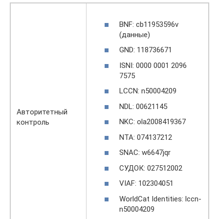
BNF: cb11953596v
(данные)
GND: 118736671
ISNI: 0000 0001 2096
7575
LCCN: n50004209
NDL: 00621145
Авторитетный
NKC: ola2008419367
контроль
NTA: 074137212
SNAC: w6647jqr
СУДОК: 027512002
VIAF: 102304051
WorldCat Identities: lccn-
n50004209