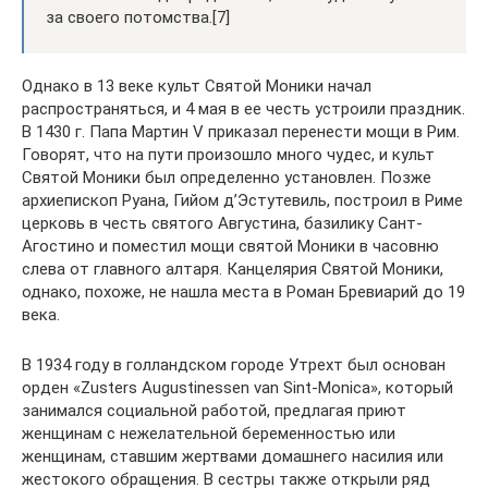
за своего потомства.[7]
Однако в 13 веке культ Святой Моники начал
распространяться, и 4 мая в ее честь устроили праздник.
В 1430 г. Папа Мартин V приказал перенести мощи в Рим.
Говорят, что на пути произошло много чудес, и культ
Святой Моники был определенно установлен. Позже
архиепископ Руана, Гийом д’Эстутевиль, построил в Риме
церковь в честь святого Августина, базилику Сант-
Агостино и поместил мощи святой Моники в часовню
слева от главного алтаря. Канцелярия Святой Моники,
однако, похоже, не нашла места в Роман Бревиарий до 19
века.
В 1934 году в голландском городе Утрехт был основан
орден «Zusters Augustinessen van Sint-Monica», который
занимался социальной работой, предлагая приют
женщинам с нежелательной беременностью или
женщинам, ставшим жертвами домашнего насилия или
жестокого обращения. В сестры также открыли ряд