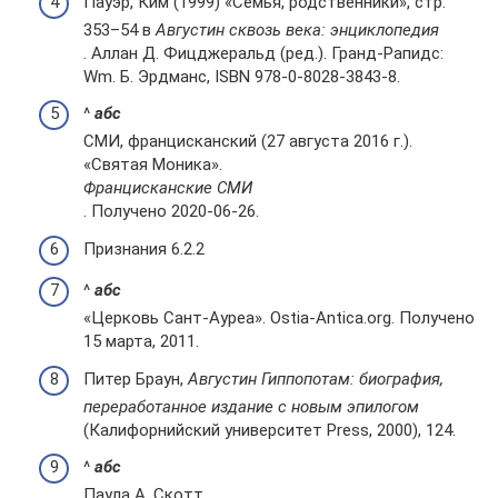
Пауэр, Ким (1999) «Семья, родственники», стр.
353–54 в
Августин сквозь века: энциклопедия
. Аллан Д. Фицджеральд (ред.). Гранд-Рапидс:
Wm. Б. Эрдманс, ISBN 978-0-8028-3843-8.
^
а
б
c
СМИ, францисканский (27 августа 2016 г.).
«Святая Моника».
Францисканские СМИ
. Получено 2020-06-26.
Признания 6.2.2
^
а
б
c
«Церковь Сант-Ауреа». Ostia-Antica.org. Получено
15 марта, 2011.
Питер Браун,
Августин Гиппопотам: биография,
переработанное издание с новым эпилогом
(Калифорнийский университет Press, 2000), 124.
^
а
б
c
Паула А. Скотт,