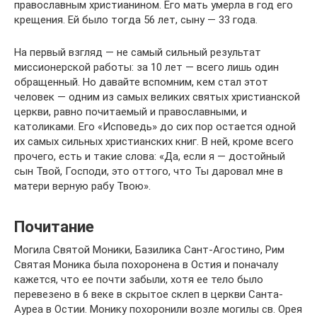
православным христианином. Его мать умерла в год его
крещения. Ей было тогда 56 лет, сыну — 33 года.
На первый взгляд — не самый сильный результат
миссионерской работы: за 10 лет — всего лишь один
обращенный. Но давайте вспомним, кем стал этот
человек — одним из самых великих святых христианской
церкви, равно почитаемый и православными, и
католиками. Его «Исповедь» до сих пор остается одной
их самых сильных христианских книг. В ней, кроме всего
прочего, есть и такие слова: «Да, если я — достойный
сын Твой, Господи, это оттого, что Ты даровал мне в
матери верную рабу Твою».
Почитание
Могила Святой Моники, Базилика Сант-Агостино, Рим
Святая Моника была похоронена в Остия и поначалу
кажется, что ее почти забыли, хотя ее тело было
перевезено в 6 веке в скрытое склеп в церкви Санта-
Ауреа в Остии. Монику похоронили возле могилы св. Орея