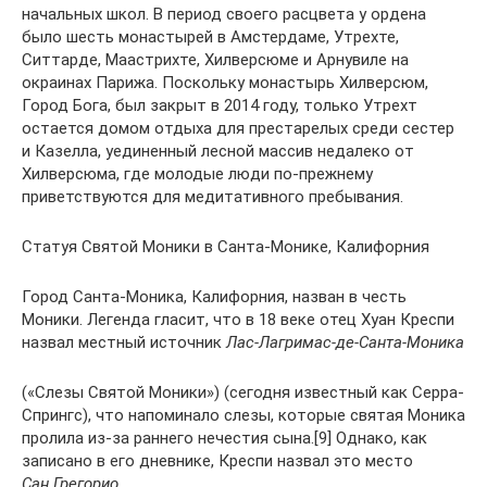
начальных школ. В период своего расцвета у ордена
было шесть монастырей в Амстердаме, Утрехте,
Ситтарде, Маастрихте, Хилверсюме и Арнувиле на
окраинах Парижа. Поскольку монастырь Хилверсюм,
Город Бога, был закрыт в 2014 году, только Утрехт
остается домом отдыха для престарелых среди сестер
и Казелла, уединенный лесной массив недалеко от
Хилверсюма, где молодые люди по-прежнему
приветствуются для медитативного пребывания.
Статуя Святой Моники в Санта-Монике, Калифорния
Город Санта-Моника, Калифорния, назван в честь
Моники. Легенда гласит, что в 18 веке отец Хуан Креспи
назвал местный источник
Лас-Лагримас-де-Санта-Моника
(«Слезы Святой Моники») (сегодня известный как Серра-
Спрингс), что напоминало слезы, которые святая Моника
пролила из-за раннего нечестия сына.[9] Однако, как
записано в его дневнике, Креспи назвал это место
Сан Грегорио