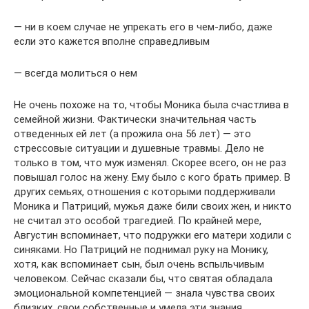
— ни в коем случае не упрекать его в чем-либо, даже
если это кажется вполне справедливым
— всегда молиться о нем
Не очень похоже на то, чтобы Моника была счастлива в
семейной жизни. Фактически значительная часть
отведенных ей лет (а прожила она 56 лет) — это
стрессовые ситуации и душевные травмы. Дело не
только в том, что муж изменял. Скорее всего, он не раз
повышал голос на жену. Ему было с кого брать пример. В
других семьях, отношения с которыми поддерживали
Моника и Патриций, мужья даже били своих жен, и никто
не считал это особой трагедией. По крайней мере,
Августин вспоминает, что подружки его матери ходили с
синяками. Но Патриций не поднимал руку на Монику,
хотя, как вспоминает сын, был очень вспыльчивым
человеком. Сейчас сказали бы, что святая обладала
эмоциональной компетенцией — знала чувства своих
близких, свои собственные и умела эти знания