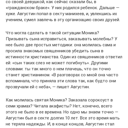
со своей девушкой, как сейчас сказали бы, в
«гражданском браке». У них родился ребенок. Дальше —
хуже. Августин попал в секту манихеев, и, увлекшись их
учением, сумел завлечь в эту организацию своих друзей.
Что могла сделать в такой ситуации Моника?
Призывать сына исправиться, заказывать молебны? У
нее было две простых методики: она молилась сама и
просила знакомых священников убедить сына в
истинности христианства. Один из священников ответил
ей: «сын таких слез не может погибнуть». Другими
словами: ты так много о нем плачешь, что он точно
станет христианином. «В разговорах со мной она часто
вспоминала, что приняла эти слова так, как будто они
прозвучали ей с неба», — пишет Августин.
Как молилась святая Моника? Заказала сорокоуст в
семи храмах? Читала акафисты? Нет, конечно, всего
этого не было в ее времена. Но одно мы знаем точно —
Августин был в секте долгих 10 лет. Все это время мать
не теряла надежды. И, в конце концов, Августин стал