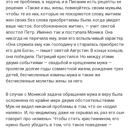
это не проблема, а задача, и в Писании есть рецепты ее
решения. «Также и вы, жены, повинуйтесь своим мужьям,
чтобы те из них, которые не покоряются слову, житием
жен своих без слова приобретаемы были, когда увидят
ваше чистое, богобоязненное житие», — учит святой
апостол Петр. Именно так и поступала Моника. Она
никогда не перечила ему, зная его вспыльчивый характер.
«Она служила ему, как господину и старалась приобрести
его для Бога», — пишет святой Августин. В конце концов,
она победила. Патриций крестился. Но между этими
двумя событиями — свадьбой и крещением мужа —
пролегли долгие годы совместной жизни, рождение трех
детей, бесчисленные измены мужа и такие же
бесчисленные молитвы жены за него.
В случае с Моникой задача обращения мужа в веру была
осложнена по крайне мере двумя обстоятельствами.
Муж не видел никакой проблемы в том, что он «ходил
налево». И, по-видимому, даже не скрывал их, раз его сын
говорит про «измены». Чтобы стать христианином, его
нужно было убедить в том, что такое поведение —