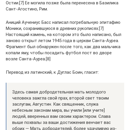
Остии.[7] Ее могила позже была перенесена в Базилика
Сант-Агостино, Рим.
Аниций Аучениус Басс написал погребальную эпитафию
Моники, сохранившуюся в древних рукописях.[7]
Настоящий камень, на котором это было написано, был
заново открыт летом 1945 года в церкви Санта-Ауреа.
Фрагмент был обнаружен после того, как два мальчика
копали яму, чтобы посадить футбол пост во дворе
возле Санта-Ауреа.[8]
Перевод из латинский, к Дуглас Боин, гласит:
Здесь самая добродетельная мать молодого
человека зажгла свой прах, второй свет твоим
заслугам, Августин. Как священник, служа
небесным законам мира, вы учили [или учите]
людей, вверенных вам своим характером. Слава
выше похвалы за ваши достижения венчает вас
обоих — Мать добродетелей, более удачливую из-