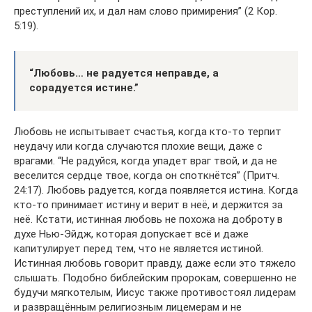
преступлений их, и дал нам слово примирения” (2 Кор.
5:19).
“Любовь… не радуется неправде, а
сорадуется истине.”
Любовь не испытывает счастья, когда кто-то терпит
неудачу или когда случаются плохие вещи, даже с
врагами. “Не радуйся, когда упадет враг твой, и да не
веселится сердце твое, когда он споткнётся” (Притч.
24:17). Любовь радуется, когда появляется истина. Когда
кто-то принимает истину и верит в неё, и держится за
неё. Кстати, истинная любовь не похожа на доброту в
духе Нью-Эйдж, которая допускает всё и даже
капитулирует перед тем, что не является истиной.
Истинная любовь говорит правду, даже если это тяжело
слышать. Подобно библейским пророкам, совершенно не
будучи мягкотелым, Иисус также противостоял лидерам
и развращённым религиозным лицемерам и не