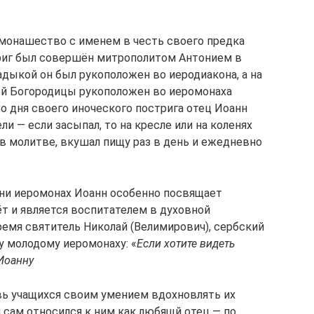
 монашество с именем в честь своего предка
триг был совершён митрополитом Антонием в
дыкой он был рукоположен во иеродиакона, а на
ой Богородицы рукоположен во иеромонаха
о дня своего иноческого пострига отец Иоанн
ли — если засыпал, то на кресле или на коленях
в молитве, вкушал пищу раз в день и ежедневно
и иеромонах Иоанн особенно посвящает
ёт и является воспитателем в духовной
ремя святитель Николай (Велимирович), сербский
у молодому иеромонаху: «
Если хотите видеть
 Иоанну
вь учащихся своим умением вдохновлять их
сам относился к ним как любящй отец — по