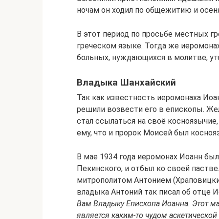
ночам он ходил по общежитию и осен
В этот период по просьбе местных гр
греческом языке. Тогда же иеромона
больных, нуждающихся в молитве, ут
Владыка Шанхайский
Так как известность иеромонаха Иоа
решили возвести его в епископы. Жел
стал ссылаться на своё косноязычие,
ему, что и пророк Моисей был косно
В мае 1934 года иеромонах Иоанн был
Пекинского, и отбыл ко своей пастве
митрополитом Антонием (Храповицки
владыка Антоний так писал об отце 
Вам Владыку Епископа Иоанна. Этот мал
является каким-то чудом аскетической