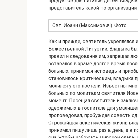
продуктов для питания детей, владык
представитель какой-то организации
Свт. Иоанн (Максимович). Фото
Как и прежде, святитель укреплялс
Божественной Литургии. Владыка был 
правил и следования им, запрещал л
оставался в храме долгое время пос
больных, принимая исповедь и приобщ
становилось критическим, владыка пр
молился у его постели. Известны мн
больных по молитвам святителя Иоан
момент. Посещал святитель и заклю
одержимых в госпитале для умалишён
проповедовал, пробуждая совесть одн
Строжайшая аскетическая жизнь влад
принимал пищу лишь раз в день, а в 
сна. Чтобы избежать мирской славы 