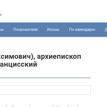
е
вы
Покровители
Иконы
По календарю
Д
ксимович), архиепископ
ранцисский