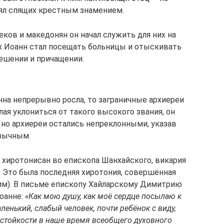
ял спящих крестным знамением.
еков и македонян он начал служить для них на
х Иоанн стал посещать больницы и отыскивать
ешении и причащении.
нна непрерывно росла, то заграничные архиереи
ая уклониться от такого высокого звания, он
 но архиереи остались непреклонными, указав
язычным.
 хиротонисан во епископа Шанхайского, викария
. Это была последняя хиротония, совершённая
м). В письме епископу Хайларскому Димитрию
Иоанне:
«Как мою душу, как моё сердце посылаю к
енький, слабый человек, почти ребёнок с виду,
 стойкости в наше время всеобщего духовного