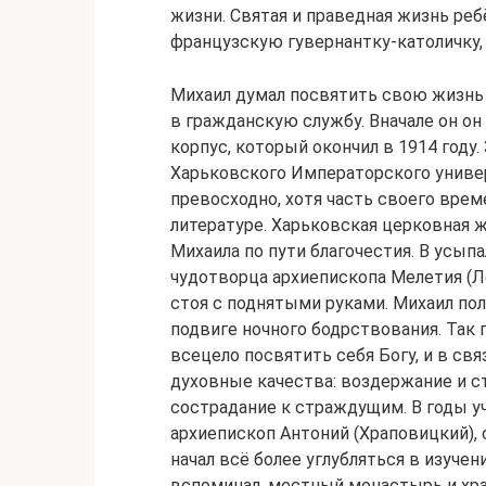
жизни. Святая и праведная жизнь реб
французскую гувернантку-католичку, 
Михаил думал посвятить свою жизнь 
в гражданскую службу. Вначале он о
корпус, который окончил в 1914 году
Харьковского Императорского универс
превосходно, хотя часть своего вре
литературе. Харьковская церковная 
Михаила по пути благочестия. В усып
чудотворца архиепископа Мелетия (Л
стоя с поднятыми руками. Михаил пол
подвиге ночного бодрствования. Так 
всецело посвятить себя Богу, и в св
духовные качества: воздержание и с
сострадание к страждущим. В годы уч
архиепископ Антоний (Храповицкий),
начал всё более углубляться в изучен
вспоминал, местный монастырь и хра