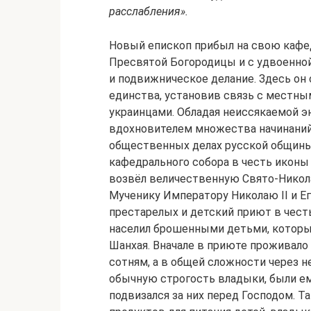
расслабления».
Новый епископ прибыл на свою кафед
Пресвятой Богородицы и с удвоенно
и подвижническое делание. Здесь он 
единства, установив связь с местны
украинцами. Обладая неиссякаемой э
вдохновителем множества начинаний,
общественных делах русской общины
кафедрального собора в честь икон
возвёл величественную Свято-Нико
Мученику Императору Николаю II и Е
престарелых и детский приют в чест
населил брошенными детьми, которых
Шанхая. Вначале в приюте проживало 
сотням, а в общей сложности через н
обычную строгость владыки, были ем
подвизался за них перед Господом. Т