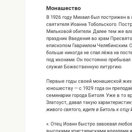
Монашество
В 1926 году Михаил был пострижен в
святителя Иоанна Тобольского. Пос
Мильковой обители. Далее тем же вла
праздник Введения во храм Пресвят
епископом Гавриилом Челябинским. С
больше никогда не спал лёжа на посте
под иконами. Он постоянно пребывал 
служил Божественную литургию.
Первые годы своей монашеской жизн
юношеству — с 1929 года он препода
семинарии города Битоля. Уже в то в
Златоуст, давал такую характеристик
живого святого, идите в Битоль к отцу
«. Отец Иоанн быстро завоевал любо
высокими христианскими идеалами и 