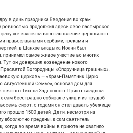
ру в день праздника Введения во храм
й ревностью продолжил здесь своё пастырское
сразу же взялся за восстановление церковного
ми православными сербами, греками и
нергией, в Шанхае владыка Иоанн был
 принимал самое живое участие во многих
. Тут он довершил возведение нового
ы Пресвятой Богородицы «Споручница грешных»,
лаевскую церковь — «Храм-Памятник Царю
го Августейшей Семье», основал дом для
ь святого Тихона Задонского. Приют владыка
 сам бесстрашно собирал с улиц и из трущоб
восемь сирот, с годами он стал давать убежище
его прошло 1500 детей. Дети, несмотря на
у абсолютно преданы, а сам святитель
ак, когда во время войны в приюте не хватило