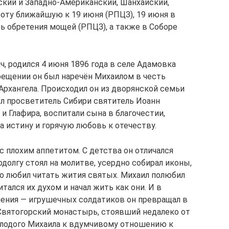
ский и Западно-Американский, Шанхайский,
боту ближайшую к 19 июня (РПЦЗ), 19 июня в
нь обретения мощей (РПЦЗ), а также в Соборе
, родился 4 июня 1896 года в селе Адамовка
рещении он был наречён Михаилом в честь
Архангела. Происходил он из дворянской семьи
л просветитель Сибири святитель Иоанн
и Глафира, воспитали сына в благочестии,
а истину и горячую любовь к отечеству.
 плохим аппетитом. С детства он отличался
одолгу стоял на молитве, усердно собирал иконы,
го любил читать жития святых. Михаил полюбил
тался их духом и начал жить как они. И в
ления — игрушечных солдатиков он превращал в
 Святогорский монастырь, стоявший недалеко от
олодого Михаила к вдумчивому отношению к