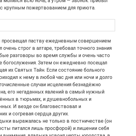
а молился всю ночь, а утром — звонок: прибыл
 с крупным пожертвованием для приюта.
я и просвещал паству ежедневным совершением
очень строг в алтаре, требовал точного знания
юбые разговоры во время службы и очень часто
ле богослужения. Затем он ежедневно посещал
ая их Святых Тайн. Если состояние больного
иходил к нему в любой час дня или ночи и долго
огочисленные случаи исцеления безнадёжно
на, его негаданных явлений в самый нужный
чённых в тюрьмах, и душевнобольных и
ных. И везде он благовествовал и
их и согревая сердца других.
ыки выражалась не только в постничестве (он
посты питался лишь просфорой) и лишении себя
и внимания, владыка усвоил черты юродства, в