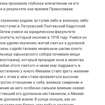
ёнка произвела глубокое впечатление на его
и в результате она приняла Православие.
служению родине, вступив либо в военную, либо
н поступил в Петровский Полтавский Кадетский
. Затем учился на юридическом факультете
итета, который окончил в 1918 году. Учился он
мени уделял изучению житий святых и духовной
жизнь содействовала начальным шагам юного
альнице харьковского собора почивали мощи
еонтовича), который проводил ночи в молитве,
юбил этого святого и начал ему подражать в
постепенно у юного Михаила стало зреть желание
язи с этим в нём стали проявляться высокие
трогое отношение к себе, великое смирение и
ения на него особенно сильное влияние оказал
 ставший его духовным наставником, и Михаил
ие духовной жизни. В конце концов, как он
м стали ему ближе, чем любые светские