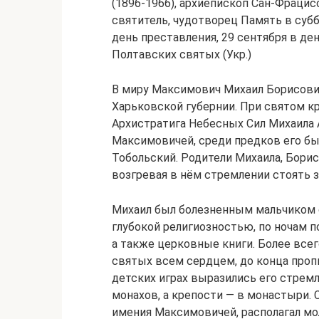
(1896-1966), архиепископ Сан-Фрацис
святитель, чудотворец Память в суб
день преставления, 29 сентября в де
Полтавских святых (Укр.)
В миру Максимович Михаил Борисович
Харьковской губернии. При святом к
Архистратига Небесных Сил Михаила 
Максимовичей, среди предков его бы
Тобольский. Родители Михаила, Борис 
возгревая в нём стремлении стоять з
Михаил был болезненным мальчиком с
глубокой религиозностью, по ночам п
а также церковные книги. Более все
святых всем сердцем, до конца пропи
детских играх выразились его стрем
монахов, а крепости — в монастыри.
имения Максимовичей, располагал м