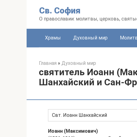
Перейти
Св. София
к
контенту
О православии: молитвы, церковь, святы
Храмы
Духовный мир
Молит
Главная
»
Духовный мир
святитель Иоанн (Ма
Шанхайский и Сан-Ф
Свт. Иоанн Шанхайский
Иоанн (Максимович)