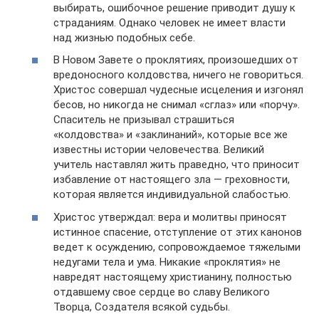
выбирать, ошибочное решение приводит душу к
страданиям. Однако человек не имеет власти
над жизнью подобных себе.
В Новом Завете о проклятиях, произошедших от
вредоносного колдовства, ничего не говориться.
Христос совершал чудесные исцеления и изгонял
бесов, но никогда не снимал «сглаз» или «порчу».
Спаситель не призывал страшиться
«колдовства» и «заклинаний», которые все же
известны истории человечества. Великий
учитель наставлял жить праведно, что приносит
избавление от настоящего зла — греховности,
которая является индивидуальной слабостью.
Христос утверждал: вера и молитвы приносят
истинное спасение, отступление от этих канонов
ведет к осуждению, сопровождаемое тяжелыми
недугами тела и ума. Никакие «проклятия» не
навредят настоящему христианину, полностью
отдавшему свое сердце во славу Великого
Творца, Создателя всякой судьбы.