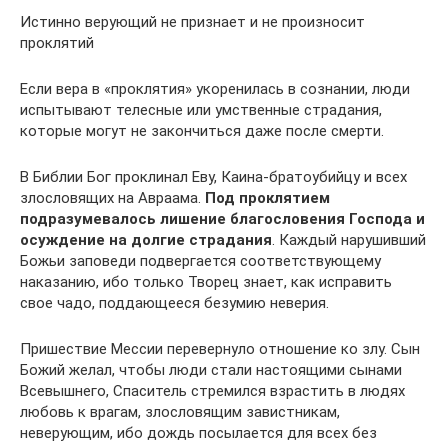
Истинно верующий не признает и не произносит
проклятий
Если вера в «проклятия» укоренилась в сознании, люди
испытывают телесные или умственные страдания,
которые могут не закончиться даже после смерти.
В Библии Бог проклинал Еву, Каина-братоубийцу и всех
злословящих на Авраама.
Под проклятием
подразумевалось лишение благословения Господа и
осуждение на долгие страдания
. Каждый нарушивший
Божьи заповеди подвергается соответствующему
наказанию, ибо только Творец знает, как исправить
свое чадо, поддающееся безумию неверия.
Пришествие Мессии перевернуло отношение ко злу. Сын
Божий желал, чтобы люди стали настоящими сынами
Всевышнего, Спаситель стремился взрастить в людях
любовь к врагам, злословящим завистникам,
неверующим, ибо дождь посылается для всех без