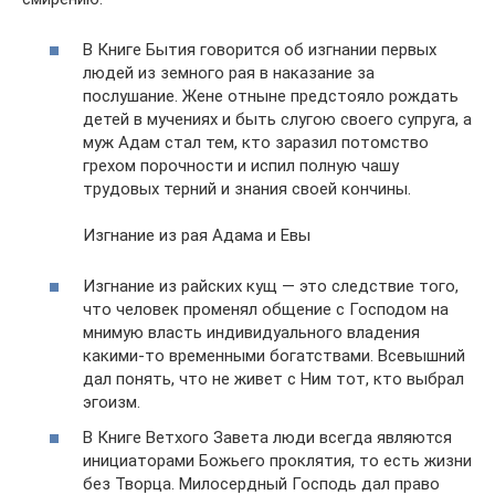
В Книге Бытия говорится об изгнании первых
людей из земного рая в наказание за
послушание. Жене отныне предстояло рождать
детей в мучениях и быть слугою своего супруга, а
муж Адам стал тем, кто заразил потомство
грехом порочности и испил полную чашу
трудовых терний и знания своей кончины.
Изгнание из рая Адама и Евы
Изгнание из райских кущ — это следствие того,
что человек променял общение с Господом на
мнимую власть индивидуального владения
какими-то временными богатствами. Всевышний
дал понять, что не живет с Ним тот, кто выбрал
эгоизм.
В Книге Ветхого Завета люди всегда являются
инициаторами Божьего проклятия, то есть жизни
без Творца. Милосердный Господь дал право