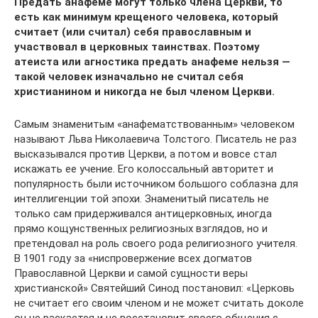
Предать анафеме могут только члена Церкви, то
есть как минимум крещеного человека, который
считает (или считал) себя православным и
участвовал в церковных таинствах. Поэтому
атеиста или агностика предать анафеме нельзя —
такой человек изначально не считал себя
христианином и никогда не был членом Церкви.
Самым знаменитым «анафематствованным» человеком
называют Льва Николаевича Толстого. Писатель не раз
высказывался против Церкви, а потом и вовсе стал
искажать ее учение. Его колоссальный авторитет и
популярность были источником большого соблазна для
интеллигенции той эпохи. Знаменитый писатель не
только сам придерживался антицерковных, иногда
прямо кощунственных религиозных взглядов, но и
претендовал на роль своего рода религиозного учителя.
В 1901 году за «ниспровержение всех догматов
Православной Церкви и самой сущности веры
христианской» Святейший Синод постановил: «Церковь
не считает его своим членом и не может считать доколе