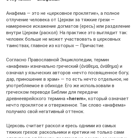
Анафема — это не «церковное проклятие», а полное
отлучение человека от Церкви за тяжкие грехи —
намеренное искажение догматов (ересь) или разделение
внутри Церкви (раскол). На практике это выглядит так:
человек больше не может участвовать в церковных
таинствах, главное из которых — Причастие.
Согласно Православной Энциклопедии, термин
«анафема» изначально греческий (ἀνάθεμα, ἀνάθημα) и
означал у языческих авторов «нечто посвященное богу;
дар, приношение в храм» — то есть нечто отдельное, не
употребляемое в обиходе. Его же использовали в
греческом переводе Библии для передачи
древнееврейского термина
«herem»
, который означает
нечто проклятое и отверженное. Так слово «анафема»
получило свой негативный оттенок.
Церковь считает раскол и ересь одними из самых
тяжких грехов: раскольники и еретики не только сами