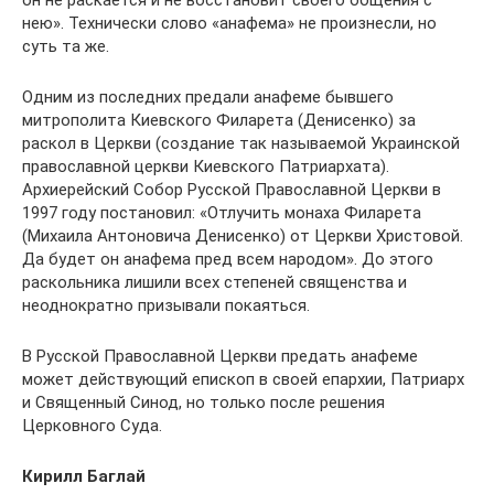
он не раскается и не восстановит своего общения с
нею». Технически слово «анафема» не произнесли, но
суть та же.
Одним из последних предали анафеме бывшего
митрополита Киевского Филарета (Денисенко) за
раскол в Церкви (создание так называемой Украинской
православной церкви Киевского Патриархата).
Архиерейский Собор Русской Православной Церкви в
1997 году постановил: «Отлучить монаха Филарета
(Михаила Антоновича Денисенко) от Церкви Христовой.
Да будет он анафема пред всем народом». До этого
раскольника лишили всех степеней священства и
неоднократно призывали покаяться.
В Русской Православной Церкви предать анафеме
может действующий епископ в своей епархии, Патриарх
и Священный Синод, но только после решения
Церковного Суда.
Кирилл Баглай