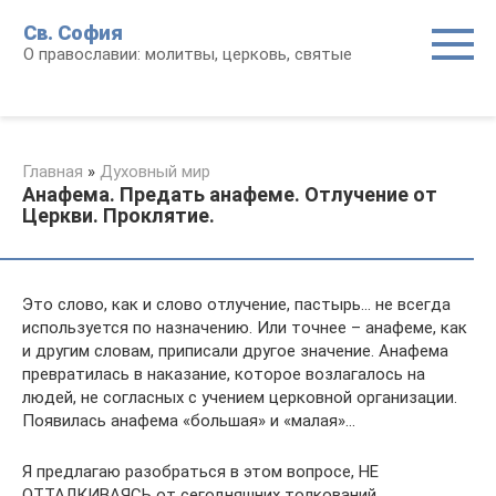
Перейти
Св. София
к
О православии: молитвы, церковь, святые
контенту
Главная
»
Духовный мир
Анафема. Предать анафеме. Отлучение от
Церкви. Проклятие.
Это слово, как и слово отлучение, пастырь… не всегда
используется по назначению. Или точнее – анафеме, как
и другим словам, приписали другое значение. Анафема
превратилась в наказание, которое возлагалось на
людей, не согласных с учением церковной организации.
Появилась анафема «большая» и «малая»…
Я предлагаю разобраться в этом вопросе, НЕ
ОТТАЛКИВАЯСЬ от сегодняшних толкований,