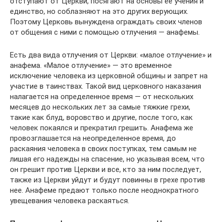
отступают от Церкви, посягают на основы ее учения и
единство, но соблазняют на это других верующих.
Поэтому Церковь вынуждена ограждать своих членов
от общения с ними с помощью отлучения — анафемы.
Есть два вида отлучения от Церкви: «малое отлучение» и
анафема. «Малое отлучение» — это временное
исключение человека из церковной общины и запрет на
участие в таинствах. Такой вид церковного наказания
налагается на определенное время — от нескольких
месяцев до нескольких лет за самые тяжкие грехи,
такие как блуд, воровство и другие, после того, как
человек покаялся и прекратил грешить. Анафема же
провозглашается на неопределенное время, до
раскаяния человека в своих поступках, тем самым не
лишая его надежды на спасение, но указывая всем, что
он грешит против Церкви и все, кто за ним последует,
также из Церкви уйдут и будут повинны в грехе против
нее. Анафеме предают только после неоднократного
увещевания человека раскаяться.