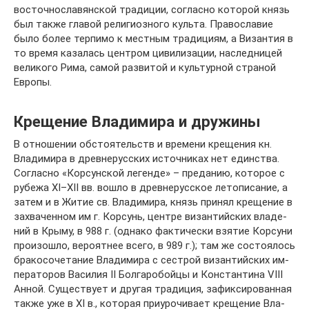
восточнославянской традиции, согласно которой князь
был также главой религиозного культа. Православие
было более терпимо к местным традициям, а Византия в
то время казалась центром цивилизации, наследницей
великого Рима, самой развитой и культурной страной
Европы.
Крещение Владимира и дружины
В от­но­ше­нии об­стоя­тельств и вре­ме­ни кре­ще­ния кн.
Вла­ди­ми­ра в древнерусских ис­точ­ни­ках нет един­ст­ва.
Со­глас­но «Кор­сун­ской ле­ген­де» – пре­да­нию, ко­то­рое с
ру­бе­жа XI–XII вв. во­шло в древнерусское ле­то­пи­са­ние, а
за­тем и в Жи­тие св. Вла­ди­ми­ра, князь при­нял кре­ще­ние в
за­хва­чен­ном им г. Кор­сунь, цен­тре ви­зантийских вла­де­
ний в Кры­му, в 988 г. (од­на­ко фак­ти­че­ски взя­тие Кор­су­ни
про­изош­ло, ве­ро­ят­нее все­го, в 989 г.); там же со­стоя­лось
бра­ко­со­че­та­ние Вла­ди­ми­ра с се­ст­рой ви­зантийских им­
пе­ра­то­ров Ва­си­лия II Бол­га­ро­бой­цы и Кон­стан­ти­на VIII
Ан­ной. Су­ще­ст­ву­ет и другая тра­ди­ция, за­фик­си­ро­ван­ная
так­же уже в XI в., ко­то­рая при­уро­чи­ва­ет кре­ще­ние Вла­