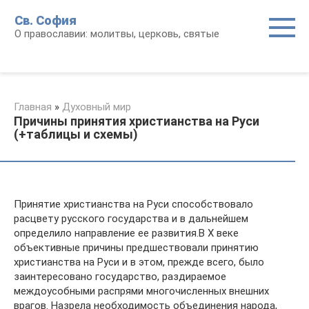
Перейти
Св. София
к
О православии: молитвы, церковь, святые
контенту
Главная
»
Духовный мир
Причины принятия христианства на Руси
(+таблицы и схемы)
Принятие христианства на Руси способствовало
расцвету русского государства и в дальнейшем
определило направление ее развития.В Х веке
объективные причины предшествовали принятию
христианства на Руси и в этом, прежде всего, было
заинтересовано государство, раздираемое
междоусобными распрями многочисленных внешних
врагов. Назрела необходимость объединения народа,