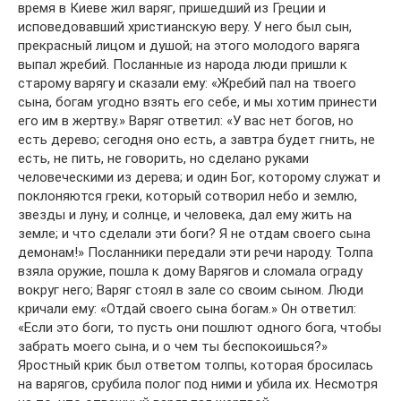
время в Киеве жил варяг, пришедший из Греции и
исповедовавший христианскую веру. У него был сын,
прекрасный лицом и душой; на этого молодого варяга
выпал жребий. Посланные из народа люди пришли к
старому варягу и сказали ему: «Жребий пал на твоего
сына, богам угодно взять его себе, и мы хотим принести
его им в жертву.» Варяг ответил: «У вас нет богов, но
есть дерево; сегодня оно есть, а завтра будет гнить, не
есть, не пить, не говорить, но сделано руками
человеческими из дерева; и один Бог, которому служат и
поклоняются греки, который сотворил небо и землю,
звезды и луну, и солнце, и человека, дал ему жить на
земле; и что сделали эти боги? Я не отдам своего сына
демонам!» Посланники передали эти речи народу. Толпа
взяла оружие, пошла к дому Варягов и сломала ограду
вокруг него; Варяг стоял в зале со своим сыном. Люди
кричали ему: «Отдай своего сына богам.» Он ответил:
«Если это боги, то пусть они пошлют одного бога, чтобы
забрать моего сына, и о чем ты беспокоишься?»
Яростный крик был ответом толпы, которая бросилась
на варягов, срубила полог под ними и убила их. Несмотря