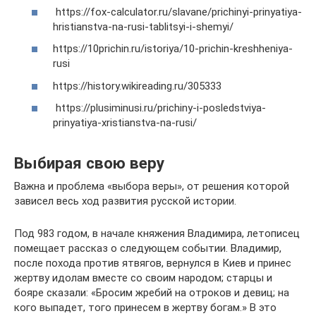
https://fox-calculator.ru/slavane/prichinyi-prinyatiya-
hristianstva-na-rusi-tablitsyi-i-shemyi/
https://10prichin.ru/istoriya/10-prichin-kreshheniya-
rusi
https://history.wikireading.ru/305333
https://plusiminusi.ru/prichiny-i-posledstviya-
prinyatiya-xristianstva-na-rusi/
Выбирая свою веру
Важна и проблема «выбора веры», от решения которой
зависел весь ход развития русской истории.
Под 983 годом, в начале княжения Владимира, летописец
помещает рассказ о следующем событии. Владимир,
после похода против ятвягов, вернулся в Киев и принес
жертву идолам вместе со своим народом; старцы и
бояре сказали: «Бросим жребий на отроков и девиц; на
кого выпадет, того принесем в жертву богам.» В это