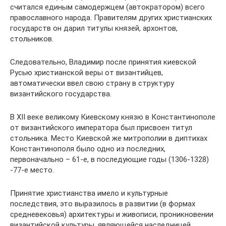
считался единым самодержцем (автократором) всего
православного народа. Правителям других христианских
государств он дарил титулы князей, архонтов,
стольников.
Следовательно, Владимир после принятия киевской
Русью христианской веры от византийцев,
автоматически ввел свою страну в структуру
византийского государства.
В XII веке великому Киевскому князю в Константинополе
от византийского императора был присвоен титул
стольника. Место Киевской же митрополии в диптихах
Константинополя было одно из последних,
первоначально – 61-е, в последующие годы (1306-1328)
-77-е место.
Принятие христианства имело и культурные
последствия, это выразилось в развитии (в формах
средневековья) архитектуры и живописи, проникновении
византийской культуры, являющейся наследницей