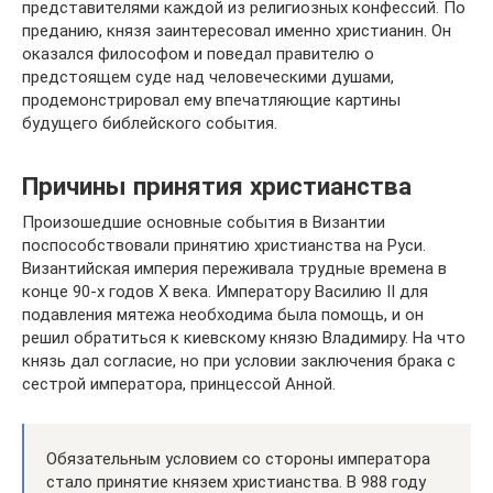
представителями каждой из религиозных конфессий. По
преданию, князя заинтересовал именно христианин. Он
оказался философом и поведал правителю о
предстоящем суде над человеческими душами,
продемонстрировал ему впечатляющие картины
будущего библейского события.
Причины принятия христианства
Произошедшие основные события в Византии
поспособствовали принятию христианства на Руси.
Византийская империя переживала трудные времена в
конце 90-х годов X века. Императору Василию II для
подавления мятежа необходима была помощь, и он
решил обратиться к киевскому князю Владимиру. На что
князь дал согласие, но при условии заключения брака с
сестрой императора, принцессой Анной.
Обязательным условием со стороны императора
стало принятие князем христианства. В 988 году