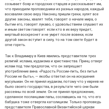
созывает бояр и городских старцев и рассказывает им,
что приходили проповедники из разных народов, каждый
восхваляя свою веру. Наконец пришли греки, хулят все
другие законы, хвалят тебя, говорят о начале мира, о
бытии его, говорят лукаво, с удовольствием слушают их
и иным светом говорят: если кто в их веру придет,
мертвый воскреснет и не умрет после вовеки, если
другой закон вступит в силу, то на том свете будет в
огне гореть.
Так к Владимиру в Киев явились представители трех
религий: ислама, иудаизма и христианства. Принц отверг
ислам под тем предлогом, что он запрещает
употребление вина. «Радость России-пить, без питья
России не быть», — якобы ответил он на искушения
мусульман. Он не принял иудаизм, потому что у евреев не
было своего государства, в результате чего они были
рассеяны по всей земле. Он не принял предложение,
сделанное посланцами папы, сославшись на то, что его
бабушка тоже отвергла католицизм. Только проповедь
представителя Православной Византийской церкви