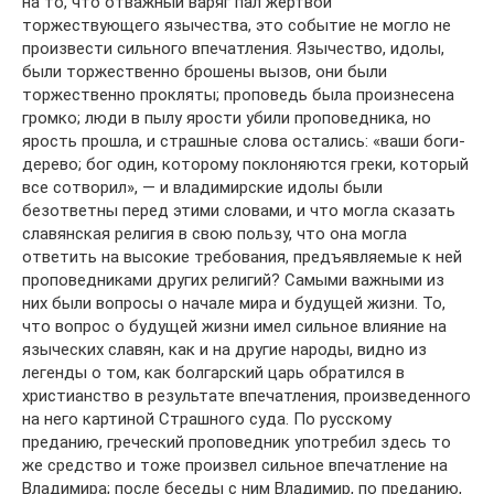
на то, что отважный варяг пал жертвой
торжествующего язычества, это событие не могло не
произвести сильного впечатления. Язычество, идолы,
были торжественно брошены вызов, они были
торжественно прокляты; проповедь была произнесена
громко; люди в пылу ярости убили проповедника, но
ярость прошла, и страшные слова остались: «ваши боги-
дерево; бог один, которому поклоняются греки, который
все сотворил», — и владимирские идолы были
безответны перед этими словами, и что могла сказать
славянская религия в свою пользу, что она могла
ответить на высокие требования, предъявляемые к ней
проповедниками других религий? Самыми важными из
них были вопросы о начале мира и будущей жизни. То,
что вопрос о будущей жизни имел сильное влияние на
языческих славян, как и на другие народы, видно из
легенды о том, как болгарский царь обратился в
христианство в результате впечатления, произведенного
на него картиной Страшного суда. По русскому
преданию, греческий проповедник употребил здесь то
же средство и тоже произвел сильное впечатление на
Владимира; после беседы с ним Владимир, по преданию,