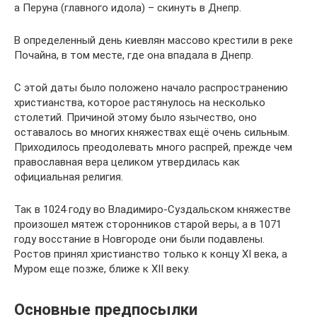
а Перуна (главного идола) – скинуть в Днепр.
В определенный день киевлян массово крестили в реке
Почайна, в том месте, где она впадала в Днепр.
С этой даты было положено начало распространению
христианства, которое растянулось на несколько
столетий. Причиной этому было язычество, оно
оставалось во многих княжествах ещё очень сильным.
Приходилось преодолевать много распрей, прежде чем
православная вера целиком утвердилась как
официальная религия.
Так в 1024 году во Владимиро-Суздальском княжестве
произошел мятеж сторонников старой веры, а в 1071
году восстание в Новгороде они были подавлены.
Ростов принял христианство только к концу ХI века, а
Муром еще позже, ближе к ХII веку.
Основные предпосылки