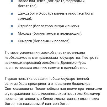
Волос или Велес (бог скота, торговли и
богатства);
Даждьбог и Хорс (различные ипостаси бога
солнца);
Стрибог (бог ветров, вихря и вьюги);
Мокошь (богиня земли и плодородия);
Симаргл (бог семян и посевов).
По мере усиления княжеской власти возникала
необходимость централизации государства. Пестрота
языческих верований ослабляла Древнюю Русь,
препятствовала слиянию племен в единый этнос.
Первая попытка создания общегосударственной
религии была предпринята в правление Владимира
Святославовича. После победы над всеми противниками
и утверждения на великокняжеском престоле Владимир
повелел установить в Киеве идолы главных славянских
богов, так называемый пантеон богов.