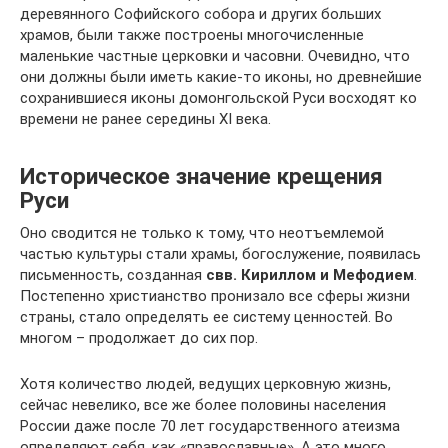
деревянного Софийского собора и других больших
храмов, были также построены много­численные
маленькие частные церковки и часовни. Очевидно, что
они должны были иметь какие-то иконы, но древнейшие
сохранившиеся иконы домонгольской Руси восходят ко
времени не ранее середины XI века.
Историческое значение крещения
Руси
Оно сводится не только к тому, что неотъемлемой
частью культуры стали храмы, богослужение, появилась
письменность, созданная
свв. Кириллом и Мефодием
.
Постепенно христианство пронизало все сферы жизни
страны, стало определять ее систему ценностей. Во
многом – продолжает до сих пор.
Хотя количество людей, ведущих церковную жизнь,
сейчас невелико, все же более половины населения
России даже после 70 лет государственного атеизма
определяют себя, как «православные». А это много