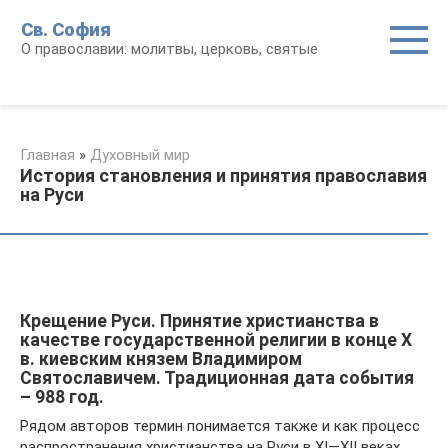
Перейти
Св. София
к
О православии: молитвы, церковь, святые
контенту
Главная
»
Духовный мир
История становления и принятия православия
на Руси
Крещение Руси. Принятие христианства в
качестве государственной религии в конце X
в. киевским князем Владимиром
Святославичем. Традиционная дата события
– 988 год.
Рядом авторов термин понимается также и как процесс
распространения христианства на Руси в XI—XII веках.