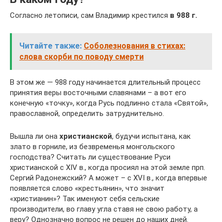
Согласно летописи, сам Владимир крестился
в 988 г.
Читайте также:
Соболезнования в стихах:
слова скорби по поводу смерти
В этом же — 988 году начинается длительный процесс
принятия веры восточными славянами – а вот его
конечную «точку», когда Русь подлинно стала «Святой»,
православной, определить затруднительно.
Вышла ли она
христианской
, будучи испытана, как
злато в горниле, из безвременья монгольского
господства? Считать ли существование Руси
христианской с XIV в., когда просиял на этой земле прп.
Сергий Радонежский? А может – с XVI в., когда впервые
появляется слово «крестьянин», что значит
«христианин»? Так именуют себя сельские
производители, во главу угла ставя не свою работу, а
веру? Однозначно вопрос не решен до наших дней.