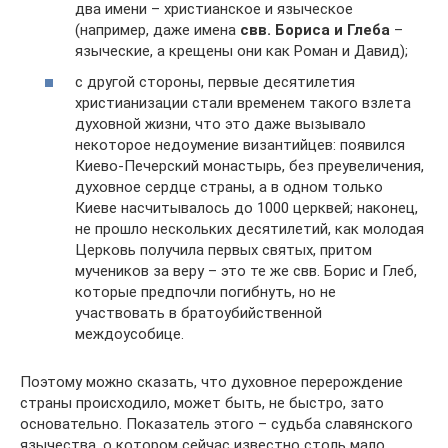
два имени – христианское и языческое
(например, даже имена
свв. Бориса и Глеба
–
языческие, а крещены они как Роман и Давид);
с другой стороны, первые десятилетия
христианизации стали временем такого взлета
духовной жизни, что это даже вызывало
некоторое недоумение византийцев: появился
Киево-Печерский монастырь, без преувеличения,
духовное сердце страны, а в одном только
Киеве насчитывалось до 1000 церквей; наконец,
не прошло нескольких десятилетий, как молодая
Церковь получила первых святых, притом
мучеников за веру – это те же свв. Борис и Глеб,
которые предпочли погибнуть, но не
участвовать в братоубийственной
междоусобице.
Поэтому можно сказать, что духовное перерождение
страны происходило, может быть, не быстро, зато
основательно. Показатель этого – судьба славянского
язычества, о котором сейчас известно столь мало.