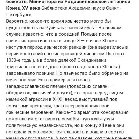
божеств. Миниатюра из Радзивилловской летописи.
Конец XV века
Библиотека Академии наук в Санкт-
Петербурге
Вероятно, какое-то время язычество могло бы
существовать на Руси как главный культ. Во всяком
случае, известно, что в соседней Польше после
принятия христианства в конце X — начале XI века
наступил период языческой реакции (она выразилась в
серии восстаний против правящей династии Пястов в
1030-е годы), а в более далекой Скандинавии
христианство еще долго (вплоть до конца XII века)
завоевывало позиции. Но язычество было обречено на
ис­чезновение. Есть пример некоторых
западнославянских племен (полабских славян —
ободритов, лютичей и других), которые перед лицом
немецкой агрес­сии в X–XII веках, выступавшей под
лозунгами крещения, «законсер­ви­ровали» свои
языческие верования. Какое-то время эта консервация
помогала им отста­ивать самобытную культуру и
политическую независимость, но к концу XII века они
потеряли свою самостоятельность и вошли в состав
немецких государств. А вот те славяне, которые приняли