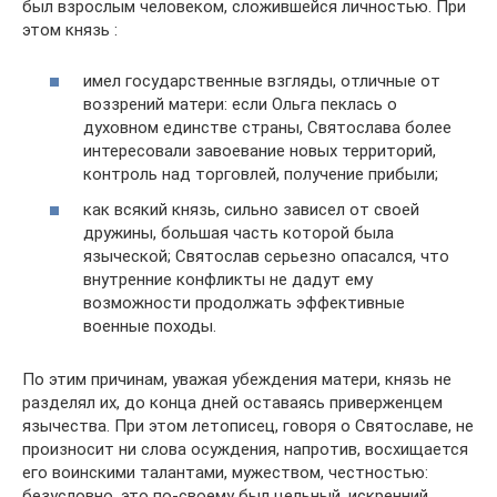
был взрослым человеком, сложившейся личностью. При
этом князь :
имел государственные взгляды, отличные от
воззрений матери: если Ольга пеклась о
духовном единстве страны, Святослава более
интересовали завоевание новых территорий,
контроль над торговлей, получение прибыли;
как всякий князь, сильно зависел от своей
дружины, большая часть которой была
языческой; Святослав серьезно опасался, что
внутренние конфликты не дадут ему
возможности продолжать эффективные
военные походы.
По этим причинам, уважая убеждения матери, князь не
разделял их, до конца дней оставаясь приверженцем
язычества. При этом летописец, говоря о Святославе, не
произносит ни слова осуждения, напротив, восхищается
его воинскими талантами, мужеством, честностью:
безусловно, это по-своему был цельный, искренний