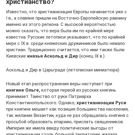
христианство?
Известно, что христианизация Европы начинается уже с
I в., а славяне пришли на Восточно-Европейскую равнину
именно из этого региона. С высокой вероятностью
можно сказать, что вера была им по крайней мере
известна. Русские летописи указывают, что по крайней
мере с IX в. среди княжеских дружинников было немало
христиан. Традиционно считается, что ими также были
Киевские
князья Аскольд и Дир
(конец IX в.)
Аскольд и Дир в Царьграде (летописная миниатюра)
Новый этап распространения веры наступает при
княгине Ольге,
которая первой из русских княгинь
принимает Таинство от руки Патриарха
Константинопольского. Однако,
христианизации Руси
при княгине мешает как позиция большинства населения,
так желание Византии, куда не раз обращалась княгиня с
просьбой образовать епархию, прислать священников.
Империя же имела ввиду политические выгоды от
христианизации столь большой территории, желала