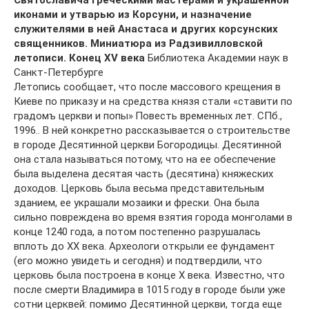
Святославича греческими мастерами и украшенной
иконами и утварью из Корсуни, и назначение
служителями в ней Анастаса и других корсунских
священников. Миниатюра из Радзивилловской
летописи. Конец XV века
Библиотека Академии наук в
Санкт-Петербурге
Летопись сообщает, что после массового крещения в
Киеве по приказу и на средства князя стали «ставити по
градомъ церкви и попы» Повесть временных лет. СПб.,
1996.. В ней конкретно рассказывается о строительстве
в городе Десятинной церкви Богородицы. Десятинной
она стала называться потому, что на ее обеспечение
была выделена десятая часть (десятина) княжеских
доходов. Церковь была весьма представительным
зданием, ее украшали мозаики и фрески. Она была
сильно повреждена во время взятия города монголами в
конце 1240 года, а потом постепенно разрушалась
вплоть до XX века. Археологи открыли ее фундамент
(его можно увидеть и сегодня) и подтвердили, что
церковь была построена в конце X века. Известно, что
после смерти Владимира в 1015 году в городе были уже
сотни церквей: помимо Десятинной церкви, тогда еще