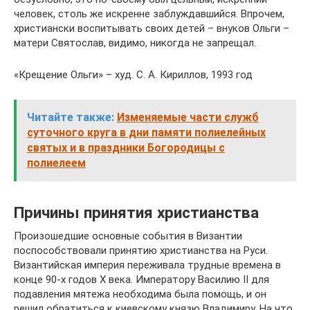
человек, столь же искренне заблуждавшийся. Впрочем,
христиански воспитывать своих детей – внуков Ольги –
матери Святослав, видимо, никогда не запрещал.
«Крещение Ольги» – худ. С. А. Кириллов, 1993 год
Читайте также:
Изменяемые части служб
суточного круга в дни памяти полиелейных
святых и в праздники Богородицы с
полиелеем
Причины принятия христианства
Произошедшие основные события в Византии
поспособствовали принятию христианства на Руси.
Византийская империя переживала трудные времена в
конце 90-х годов X века. Императору Василию II для
подавления мятежа необходима была помощь, и он
решил обратиться к киевскому князю Владимиру. На что