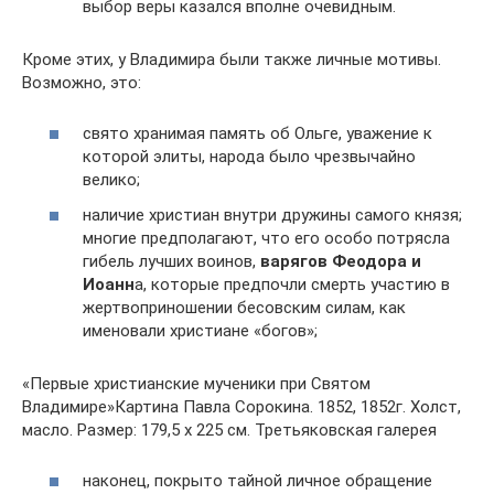
выбор веры казался вполне очевидным.
Кроме этих, у Владимира были также личные мотивы.
Возможно, это:
свято хранимая память об Ольге, уважение к
которой элиты, народа было чрезвычайно
велико;
наличие христиан внутри дружины самого князя;
многие предполагают, что его особо потрясла
гибель лучших воинов,
варягов Феодора и
Иоанн
а, которые предпочли смерть участию в
жертвоприношении бесовским силам, как
именовали христиане «богов»;
«Первые христианские мученики при Святом
Владимире»Картина Павла Сорокина. 1852, 1852г. Холст,
масло. Размер: 179,5 x 225 см. Третьяковская галерея
наконец, покрыто тайной личное обращение