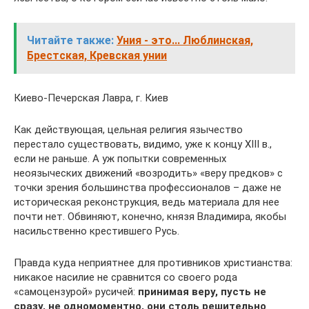
Читайте также:
Уния - это... Люблинская,
Брестская, Кревская унии
Киево-Печерская Лавра, г. Киев
Как действующая, цельная религия язычество
перестало существовать, видимо, уже к концу XIII в.,
если не раньше. А уж попытки современных
неоязыческих движений «возродить» «веру предков» с
точки зрения большинства профессионалов – даже не
историческая реконструкция, ведь материала для нее
почти нет. Обвиняют, конечно, князя Владимира, якобы
насильственно крестившего Русь.
Правда куда неприятнее для противников христианства:
никакое насилие не сравнится со своего рода
«самоцензурой» русичей:
принимая веру, пусть не
сразу, не одномоментно, они столь решительно