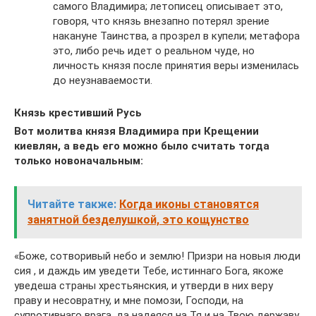
самого Владимира; летописец описывает это,
говоря, что князь внезапно потерял зрение
накануне Таинства, а прозрел в купели; метафора
это, либо речь идет о реальном чуде, но
личность князя после принятия веры изменилась
до неузнаваемости.
Князь крестивший Русь
Вот молитва князя Владимира при Крещении
киевлян, а ведь его можно было считать тогда
только новоначальным:
Читайте также:
Когда иконы становятся
занятной безделушкой, это кощунство
«Боже, сотворивый небо и землю! Призри на новыя люди
сия , и даждь им уведети Тебе, истиннаго Бога, якоже
уведеша страны хрестьянския, и утверди в них веру
праву и несовратну, и мне помози, Господи, на
супротивнаго врага, да надеяся на Тя и на Твою державу,