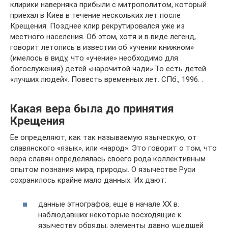
клирики наверняка прибыли с митро­политом, который
приехал в Киев в течение нескольких лет после
Крещения. Позднее клир рекрутировался уже из
местного населения. Об этом, хотя и в виде легенд,
говорит летопись в известии об «учении книжном»
(имелось в виду, что «учение» необходимо для
богослужения) детей «нарочитой чади» То есть детей
«лучших людей». Повесть временных лет. СПб., 1996. .
Какая вера была до принятия
Крещения
Ее определяют, как так называемую языческую, от
славянского «язык», или «народ». Это говорит о том, что
вера славян определялась своего рода коллективным
опытом познания мира, природы. О язычестве Руси
сохранилось крайне мало данных. Их дают:
данные этнографов, еще в начале XX в.
наблюдавших некоторые восходящие к
язычеству обряды; элементы давно ушедшей