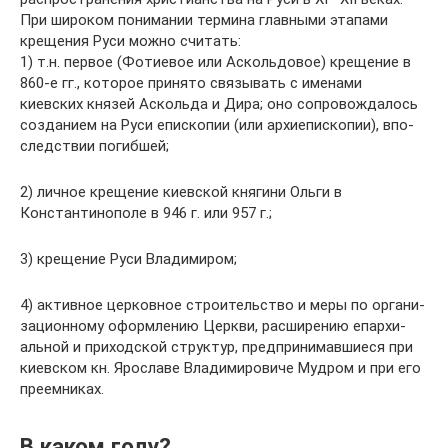
При широком понимании термина главными этапами
крещения Руси можно считать:
1) т.н. первое (Фотиевое или Аскольдовое) крещение в
860-е гг., которое принято связывать с именами
киевских князей Аскольда и Дира; оно со­про­во­ж­да­лось
соз­да­ни­ем на Ру­си епи­ско­пии (или ар­хи­епи­ско­пии), впо­
след­ст­вии по­гиб­шей;
2) личное крещение киевской княгини Ольги в
Константинополе в 946 г. или 957 г.;
3) крещение Руси Владимиром;
4) ак­тив­ное цер­ков­ное строи­тель­ст­во и ме­ры по ор­га­ни­
зационному оформ­ле­нию Церк­ви, рас­ши­ре­нию епар­хи­
аль­ной и при­ход­ской струк­тур, пред­при­ни­мав­шие­ся при
ки­ев­ском кн. Яро­сла­ве Вла­ди­ми­ро­ви­че Му­дром и при его
пре­ем­ни­ках.
В каком году?