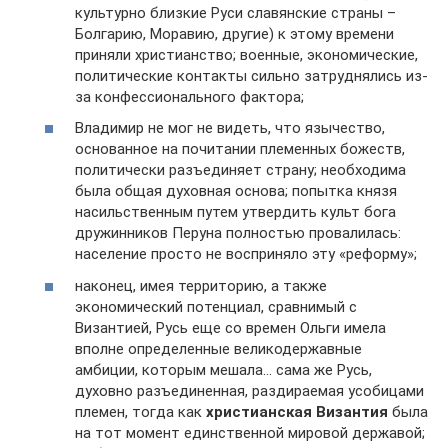
культурно близкие Руси славянские страны –
Болгарию, Моравию, другие) к этому времени
приняли христианство; военные, экономические,
политические контакты сильно затруднялись из-
за конфессионального фактора;
Владимир не мог не видеть, что язычество,
основанное на почитании племенных божеств,
политически разъединяет страну; необходима
была общая духовная основа; попытка князя
насильственным путем утвердить культ бога
дружинников Перуна полностью провалилась:
население просто не восприняло эту «реформу»;
наконец, имея территорию, а также
экономический потенциал, сравнимый с
Византией, Русь еще со времен Ольги имела
вполне определенные великодержавные
амбиции, которым мешала… сама же Русь,
духовно разъединенная, раздираемая усобицами
племен, тогда как
христианская Византия
была
на тот момент единственной мировой державой;