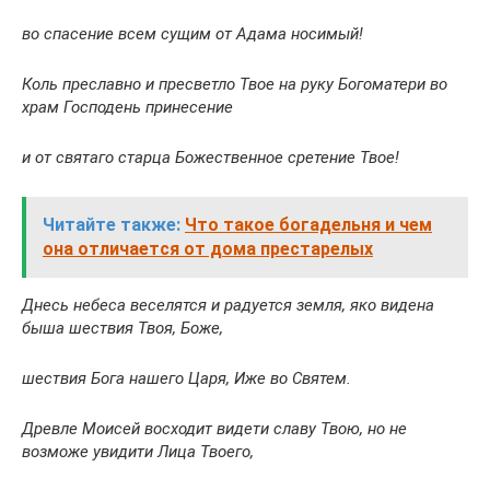
во спасение всем сущим от Адама носимый!
Коль преславно и пресветло Твое на руку Богоматери во
храм Господень принесение
и от святаго старца Божественное сретение Твое!
Читайте также:
Что такое богадельня и чем
она отличается от дома престарелых
Днесь небеса веселятся и радуется земля, яко видена
быша шествия Твоя, Боже,
шествия Бога нашего Царя, Иже во Святем.
Древле Моисей восходит видети славу Твою, но не
возможе увидити Лица Твоего,