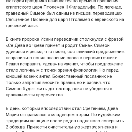
История праздника начинается во времена правления
египетского царя Птолемея II Филадельфа. По легенде,
праведный Симеон был одним из писцов, переводивших
Священное Писание для царя Птолемея с еврейского на
греческий язык.
В книге пророка Исаии переводчик столкнулся с фразой
«Се Дева во чреве примет и родит Сына». Симеон
удивился и решил, что писец, составивший предложение,
неправильно понял значение слова в первоисточнике.
Решил исправить «дева» на «жена», чтобы предложение
стало логичным с точки зрения физиологии. Но перед
юношей возник ангел. Божественный посланник не
только запретил вносить правки, но и заявил, что
Симеон будет жить до тех пор, пока не убедится в
правильности пророчества.
В день, который впоследствии стал Сретением, Дева
Мария отправилась с младенцем в храм. По иудейским
традициям женщине после родов надлежало совершить
2 обряда. Принести очистительную жертву: ягненка и