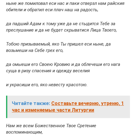
ныне же помиловал еси нас и паки отверзл нам райския
обители и обратил еси плач наш на радость,
да падший Адам к тому уже да не стыдится Тебе за
преслушание и да не будет скрыватися Лица Твоего,
Тобою призываемый, яко Ты пришел еси ныне, да
возьмеши на Себе грех его,
да омыеши его Своею Кровию и да облечеши его нага
суща в ризу спасения и одежду веселия
и украсиши его, яко невесту красотою.
Читайте также:
Составьте вечерню, утреню, 1
час и изменяемые части Литургии
Нам же всем Божественное Твое Сретение
воспоминающим,