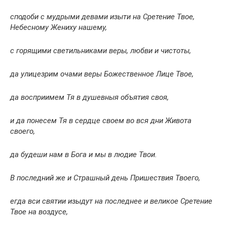
сподоби с мудрыми девами изыти на Сретение Твое,
Небесному Жениху нашему,
с горящими светильниками веры, любви и чистоты,
да улицезрим очами веры Божественное Лице Твое,
да восприимем Тя в душевныя объятия своя,
и да понесем Тя в сердце своем во вся дни Живота
своего,
да будеши нам в Бога и мы в людие Твои.
В последний же и Страшный день Пришествия Твоего,
егда вси святии изыдут на последнее и великое Сретение
Твое на воздусе,