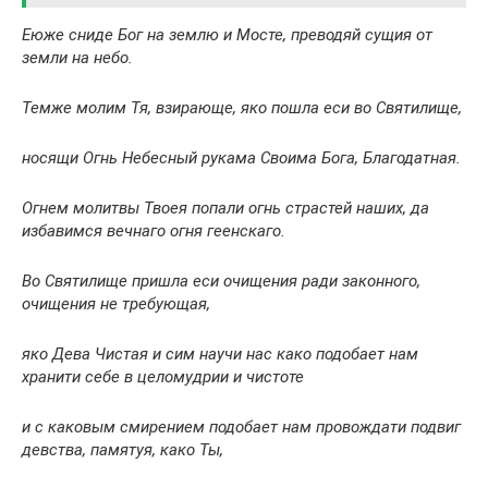
Еюже сниде Бог на землю и Мосте, преводяй сущия от
земли на небо.
Темже молим Тя, взирающе, яко пошла еси во Святилище,
носящи Огнь Небесный рукама Своима Бога, Благодатная.
Огнем молитвы Твоея попали огнь страстей наших, да
избавимся вечнаго огня геенскаго.
Во Святилище пришла еси очищения ради законного,
очищения не требующая,
яко Дева Чистая и сим научи нас како подобает нам
хранити себе в целомудрии и чистоте
и с каковым смирением подобает нам провождати подвиг
девства, памятуя, како Ты,