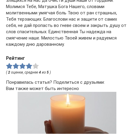
злящихся на нас да очисти души наши от гордыни.
Молимся Тебе, Матушка Бога Нашего, словами
молитвенными умягчая боль Твою от ран страшных,
Тебя терзающих. Благослови нас и защити от самих
себя, не дай пропасть во гневе своем и закрыть душу от
слов спасительных. Единственная Ты надежда на
смягчение наше. Милостью Твоей живем и радуемся
каждому дню дарованному.
Рейтинг
(
2
оценки, среднее
4
из
5
)
Понравилась статья? Поделиться с друзьями:
Вам также может быть интересно