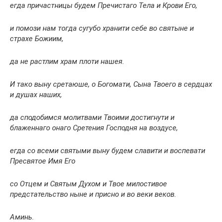
егда причастницы будем Пречистаго Тела и Крови Его,
и помози нам тогда сугубо хранити себе во святыне и
страхе Божиим,
да не растлим храм плоти нашея.
И тако выну сретаюше, о Богомати, Сына Твоего в сердцах
и душах наших,
да сподобимся молитвами Твоими достигнути и
блаженнаго онаго Сретения Господня на воздусе,
егда со всеми святыми выну будем славити и воспевати
Пресвятое Имя Его
со Отцем и Святым Духом и Твое милостивое
предстательство ныне и присно и во веки веков.
Аминь.