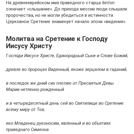
На древнееврейском имя праведного старца šim’on
означает «слышание». До прихода мессии люди слышали
пророчества, но не могли убедиться в истинности.
Церковное Сретение знаменует начало эпохи «видения».
Молитва на Сретение к Господу
Иисусу Христу
Г
осподи Иисусе Христе, Единородный Сыне и Слове Божий,
древле во пророцех Виденный, якоже зерцалом в гаданий,
в последок же дний сих плотию от Пресвятыя Девы
Марии нетленно рожденный
и в четыредесятный день сей во Святилище во Сретение
всему миру от Тоя,
яко Младенец руконосим, явленный и во объятиях
праведнаго Симеона