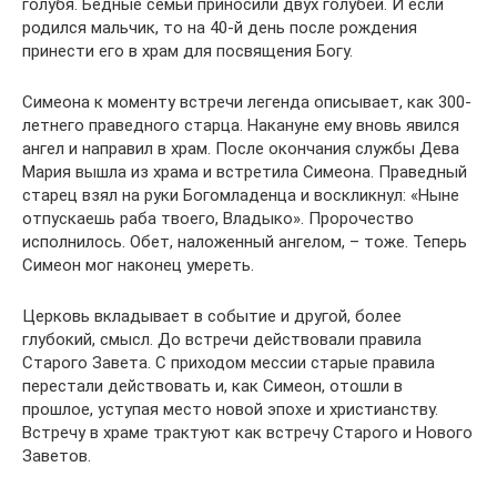
голубя. Бедные семьи приносили двух голубей. И если
родился мальчик, то на 40-й день после рождения
принести его в храм для посвящения Богу.
Симеона к моменту встречи легенда описывает, как 300-
летнего праведного старца. Накануне ему вновь явился
ангел и направил в храм. После окончания службы Дева
Мария вышла из храма и встретила Симеона. Праведный
старец взял на руки Богомладенца и воскликнул: «Ныне
отпускаешь раба твоего, Владыко». Пророчество
исполнилось. Обет, наложенный ангелом, – тоже. Теперь
Симеон мог наконец умереть.
Церковь вкладывает в событие и другой, более
глубокий, смысл. До встречи действовали правила
Старого Завета. С приходом мессии старые правила
перестали действовать и, как Симеон, отошли в
прошлое, уступая место новой эпохе и христианству.
Встречу в храме трактуют как встречу Старого и Нового
Заветов.