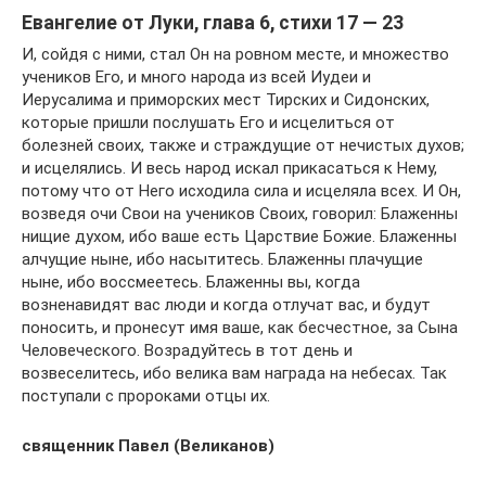
Евангелие от Луки, глава 6, стихи 17 — 23
И, сойдя с ними, стал Он на ровном месте, и множество
учеников Его, и много народа из всей Иудеи и
Иерусалима и приморских мест Тирских и Сидонских,
которые пришли послушать Его и исцелиться от
болезней своих, также и страждущие от нечистых духов;
и исцелялись. И весь народ искал прикасаться к Нему,
потому что от Него исходила сила и исцеляла всех. И Он,
возведя очи Свои на учеников Своих, говорил: Блаженны
нищие духом, ибо ваше есть Царствие Божие. Блаженны
алчущие ныне, ибо насытитесь. Блаженны плачущие
ныне, ибо воссмеетесь. Блаженны вы, когда
возненавидят вас люди и когда отлучат вас, и будут
поносить, и пронесут имя ваше, как бесчестное, за Сына
Человеческого. Возрадуйтесь в тот день и
возвеселитесь, ибо велика вам награда на небесах. Так
поступали с пророками отцы их.
священник Павел (Великанов)