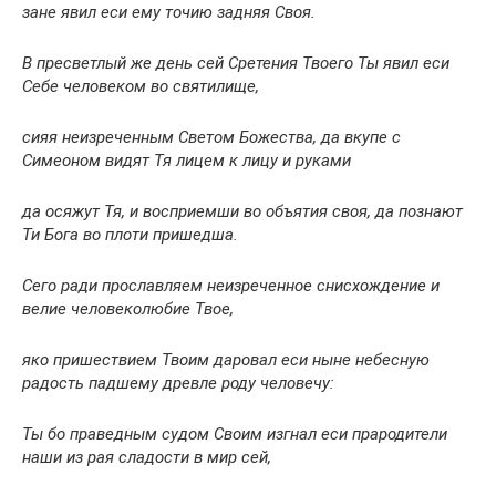
зане явил еси ему точию задняя Своя.
В пресветлый же день сей Сретения Твоего Ты явил еси
Себе человеком во святилище,
сияя неизреченным Светом Божества, да вкупе с
Симеоном видят Тя лицем к лицу и руками
да осяжут Тя, и восприемши во объятия своя, да познают
Ти Бога во плоти пришедша.
Сего ради прославляем неизреченное снисхождение и
велие человеколюбие Твое,
яко пришествием Твоим даровал еси ныне небесную
радость падшему древле роду человечу:
Ты бо праведным судом Своим изгнал еси прародители
наши из рая сладости в мир сей,