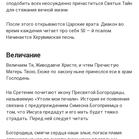
сподобить всех неосужденно причаститься Святых Тайн
для стяжания вечной жизни.
После этого открываются Царские врата. Диакон во
время каждения читает про себя 50 — й псалом.
Начинается Херувимская песнь.
Величание
Величаем Тя, Живодавче Христе, и чтем Пречистую
Матерь Твою, Еюже по закону ныне принеслся еси в храм
Господень.
На Сретение почитают икону Пресвятой Богородицы,
называемую «Утоли мои печали». История ее появления
связана с предупреждением Симеона Богоприемца о
том, что Иисуса предадут и его мать будет тяжко
страдать. Перед ней следует читать:
Богородица, смягчи сердца наши злые, погаси пламя