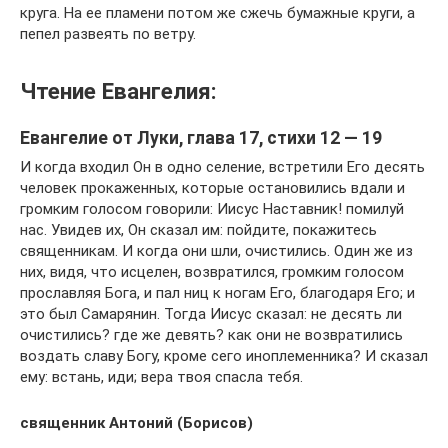
круга. На ее пламени потом же сжечь бумажные круги, а
пепел развеять по ветру.
Чтение Евангелия:
Евангелие от Луки, глава 17, стихи 12 — 19
И когда входил Он в одно селение, встретили Его десять
человек прокаженных, которые остановились вдали и
громким голосом говорили: Иисус Наставник! помилуй
нас. Увидев их, Он сказал им: пойдите, покажитесь
священникам. И когда они шли, очистились. Один же из
них, видя, что исцелен, возвратился, громким голосом
прославляя Бога, и пал ниц к ногам Его, благодаря Его; и
это был Самарянин. Тогда Иисус сказал: не десять ли
очистились? где же девять? как они не возвратились
воздать славу Богу, кроме сего иноплеменника? И сказал
ему: встань, иди; вера твоя спасла тебя.
священник Антоний (Борисов)