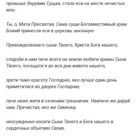
превыше Херувим Сущая, стала еси на месте нечистых
жен.
Ты, о, Мати Пресвятая, Сама сущи Боговместимый храм
Божий принесла еси в церковь законную
Превожделеннаго сына Твоего, Христа Бога нашего,
сподоби и нам паче всего на земли любити храмы Сына
Твоего, посещати я во вся дни живота нашего,
зрети тамо красоту Господню, яко лучше един день
приметатися во дворех Господних,
паче неже жити в селениих грешничих. Наипаче же даруй
нам, Пречистая, яко же Симеону,
неосужденно носити Сына Твоего и Бога нашего в
сердечных объятиях Своих,