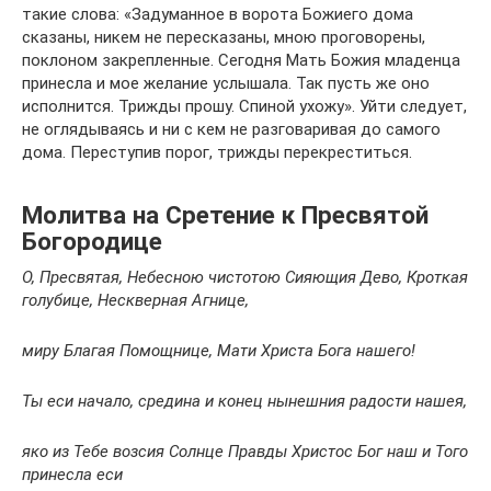
такие слова: «Задуманное в ворота Божиего дома
сказаны, никем не пересказаны, мною проговорены,
поклоном закрепленные. Сегодня Мать Божия младенца
принесла и мое желание услышала. Так пусть же оно
исполнится. Трижды прошу. Спиной ухожу». Уйти следует,
не оглядываясь и ни с кем не разговаривая до самого
дома. Переступив порог, трижды перекреститься.
Молитва на Сретение к Пресвятой
Богородице
О, Пресвятая, Небесною чистотою Сияющия Дево, Кроткая
голубице, Нескверная Агнице,
миру Благая Помощнице, Мати Христа Бога нашего!
Ты еси начало, средина и конец нынешния радости нашея,
яко из Тебе возсия Солнце Правды Христос Бог наш и Того
принесла еси