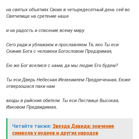
на святых объятиях Своих в четыредесятный день сей во
Святилище на сретение наше
и на радость и спасение всему миру.
Сего ради и ублажаем и прославляем Тя, яко Ты еси
Скиние Бога с человеки Богословом Предзримая,
Ею же Бог вселися с нами, да мы людие Его будем?
Ты еси Дверь Небесная Иезекиилем Предреченная, Еюже
отверзошася паки нам
входы в райския обители. Ты еси Лествице Высокая,
Иаковом Предвидимая,
Читайте также:
Звезда Давида: значение
символа у иудеев и других народов