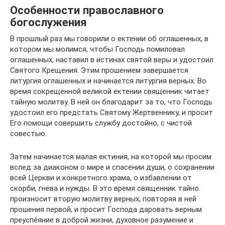
Особенности православного
богослужения
В прошлый раз мы говорили о ектении об оглашенных, в
котором мы молимся, чтобы Господь помиловал
оглашенных, наставил в истинах святой веры и удостоил
Святого Крещения. Этим прошением завершается
литургия оглашенных и начинается литургия верных. Во
время сокрещенной великой ектении священник читает
тайную молитву. В ней он благодарит за то, что Господь
удостоил его предстать Святому Жертвеннику, и просит
Его помощи совершить службу достойно, с чистой
совестью.
Затем начинается малая ектиния, на которой мы просим
вслед за диаконом о мире и спасении души, о сохранении
всей Церкви и конкретного храма, о избавлении от
скорби, гнева и нужды. В это время священник тайно
произносит вторую молитву верных, повторяя в ней
прошения первой, и просит Господа даровать верным
преуспе́яние в доброй жизни, духовное разумение и