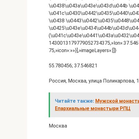
\u0438\u043a\u043e\u043d\u044b \u0
\u041c\u0430\u0442\u0435\u0440\u04
\u0438 \u0443\u0442\u0435\u0448\u0
\u0425\u043e\u0434\u044b\u043d\u04
(\u041c\u043e\u0441\u043a\u0432\u043
1430013179779052734375,»lon»:37.5
75,»icon»:»»}],»imageLayers»:[]}
55.780456; 37.546821
Россия, Москва, улица Поликарпова, 
Читайте также:
Мужской монасты
Епархиальные монастыри РПЦ
Москва