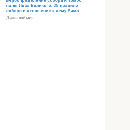
Вероопределение собора и Томос
папы Льва Великого. 28 правило
собора и отношение к нему Рима
Духовный мир