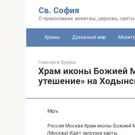
Перейти
Св. София
к
контенту
О православии: молитвы, церковь, святы
Храмы
Духовный мир
Молит
Главная
»
Храмы
Храм иконы Божией М
утешение» на Ходынс
Мiръ
Россия Москва Храм иконы Божией М
(Москва) Идёт загрузка карты…