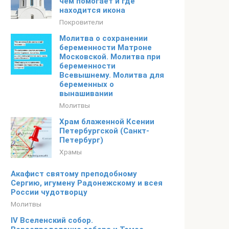
чем помогает и где
находится икона
Покровители
Молитва о сохранении
беременности Матроне
Московской. Молитва при
беременности
Всевышнему. Молитва для
беременных о
вынашивании
Молитвы
Храм блаженной Ксении
Петербургской (Санкт-
Петербург)
Храмы
Акафист святому преподобному
Сергию, игумену Радонежскому и всея
России чудотворцу
Молитвы
IV Вселенский собор.