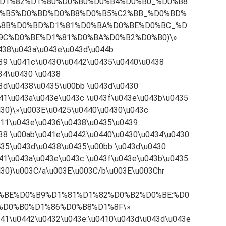
D1%82%D1%80%D0%B0%D0%B4%D0%B0_%D0%B8
0%B5%D0%BD%D0%B8%D0%B5%C2%BB_%D0%BD%
%8B%D0%BD%D1%81%D0%BA%D0%BE%D0%BC_%D
9C%D0%BE%D1%81%D0%BA%D0%B2%D0%B0)\»
0438\u043a\u043e\u043d\u044b
39 \u041c\u0430\u0442\u0435\u0440\u0438
34\u0430 \u0438
3d\u0438\u0435\u00bb \u043d\u0430
41\u043a\u043e\u043c \u043f\u043e\u043b\u0435
430)\»\u003E\u0425\u0440\u0430\u043c
411\u043e\u0436\u0438\u0435\u0439
38 \u00ab\u041e\u0442\u0440\u0430\u0434\u0430
435\u043d\u0438\u0435\u00bb \u043d\u0430
41\u043a\u043e\u043c \u043f\u043e\u043b\u0435
430)\u003C/a\u003E\u003C/b\u003E\u003Chr
D0%BE%D0%B9%D1%81%D1%82%D0%B2%D0%BE:%D0
D0%B0%D1%86%D0%B8%D1%8F\»
441\u0442\u0432\u043e:\u0410\u043d\u043d\u043e