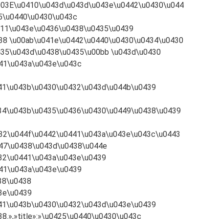
003E\u0410\u043d\u043d\u043e\u0442\u0430\u044
25\u0440\u0430\u043c
411\u043e\u0436\u0438\u0435\u0439
38 \u00ab\u041e\u0442\u0440\u0430\u0434\u0430
435\u043d\u0438\u0435\u00bb \u043d\u0430
41\u043a\u043e\u043c
41\u043b\u0430\u0432\u043d\u044b\u0439
34\u043b\u0435\u0436\u0430\u0449\u0438\u0439
32\u044f\u0442\u0441\u043a\u043e\u043c\u0443
47\u0438\u043d\u0438\u044e
32\u0441\u043a\u043e\u0439
41\u043a\u043e\u0439
38\u0438
3e\u0439
41\u043b\u0430\u0432\u043d\u043e\u0439
.»,»title»:»\u0425\u0440\u0430\u043c