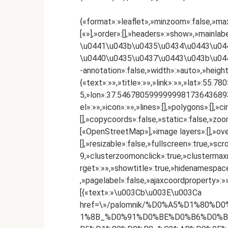
{«format»:»leaflet»,»minzoom»:false,»maxz
[«»],»order»:[],»headers»:»show»,»mainlab
\u0441\u043b\u0435\u0434\u0443\u04
\u0440\u0435\u0437\u0443\u043b\u044
-annotation»:false,»width»:»auto»,»heigh
{«text»:»»,»title»:»»,»link»:»»,»lat»
5,»lon»:37.54678059999999817364368936
el»:»»,»icon»:»»,»lines»:[],»polygons»:[],»ci
[],»copycoords»:false,»static»:false,»zo
[«OpenStreetMap»],»image layers»:[],»ove
[],»resizable»:false,»fullscreen»:true,»s
9,»clusterzoomonclick»:true,»clustermaxr
rget»:»»,»showtitle»:true,»hidenamespace
,»pagelabel»:false,»ajaxcoordproperty»:»»
[{«text»:»\u003Cb\u003E\u003Ca
href=\»/palomnik/%D0%A5%D1%80
1%8B_%D0%91%D0%BE%D0%B6%D0%