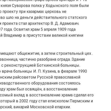
 князя Суворова полка у Ходынского поля были
 проекту при казармах церковь не
тво шло на деньги действительного статского
 проекта стал архитектор В. Д. Адамович.
 года. Освятил храм 5 апреля 1909 года
й Владимир в присутствии великой княгини
азмещают общежитие, а затем строительный цех .
звонница, частично разобрана ограда. Здание
зи с реконструкцией Боткинской больницы.
 врача больницы И. П. Кузина, в феврале 1990
енским райсоветом Русской православной
изводственного оборудования состоялось
году храм был освящён, а восстановление
есомый вклад в восстановление храма сделал его
 который в 2002 году стал епископом Пермским и
рский, викарий Московской епархии.