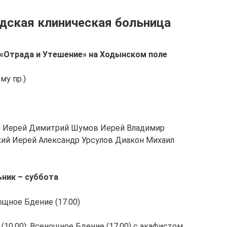
дская клиническая больница
 «Отрада и Утешение» на Ходынском поле
му пр.)
) Иерей Димитрий Шумов Иерей Владимир
ий Иерей Александр Урсулов Диакон Михаил
ьник – суббота
ощное Бдение (17.00)
 (10.00); Всенощное Бдение (17.00) с акафистом