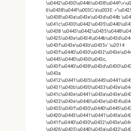
\u0442\u0430\u0446\u0438\u044f\»\u
6\u0438\u044f\u003C/a\u003E: »’\u04
\u0438\u043a\u043e\u043d\u044b \u0
\u041c\u0430\u0442\u0435\u0440\u04
\u0438 \u0443\u0442\u0435\u0448\u0
\u0425\u043e\u0434\u044b\u043d\u04
\u043f\u043e\u043b\u0435»’ \u2014
\u043f\u0440\u0430\u0432\u043e\u04
\u0445\u0440\u0430\u043c,
\u043f\u0440\u0438\u043d\u0430\u04
\u043a
\u0412\u0441\u0435\u0445\u0441\u04
\u0431\u043b\u0430\u0433\u043e\u04
\u041c\u043e\u0441\u043a\u043e\u04
\u0433\u043e\u0440\u043e\u0434\u04
\u0435\u043f\u0430\u0440\u0445\u04
\u0420\u0443\u0441\u0441\u043a\u04
\u041f\u0440\u0430\u0432\u043e\u04
\u0426\u0435\u0440\u043a\u0432\u0438