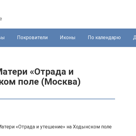
е
вы
Покровители
Иконы
По календарю
Д
атери «Отрада и
ком поле (Москва)
атери «Отрада и утешение» на Ходынском поле