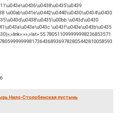
411\u043e\u0436\u0438\u0435\u0439
38 \u00ab\u041e\u0442\u0440\u0430\u0434\u0430
435\u043d\u0438\u0435\u00bb \u043d\u0430
41\u043a\u043e\u043c \u043f\u043e\u043b\u0435
0)»,»link»:»»,»lat»:55.780511099999998236853571
46780599999998173643689369782805442810058593
16
рь Нило-Столобенская пустынь