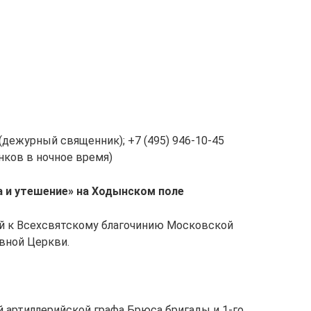
2 (дежурный священник); +7 (495) 946-10-45
нков в ночное время)
 и утешение» на Ходынском поле
й к Всехсвятскому благочинию Московской
вной Церкви.
ой артиллерийской графа Брюса бригады и 1-го