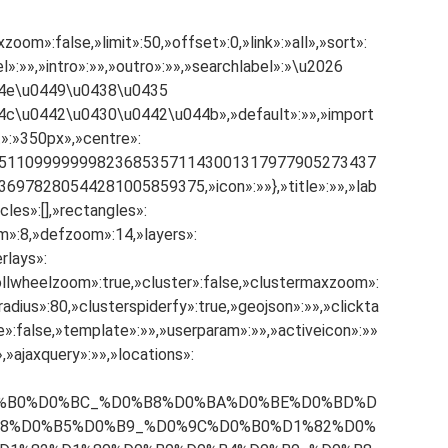
oom»:false,»limit»:50,»offset»:0,»link»:»all»,»sort»:
el»:»»,»intro»:»»,»outro»:»»,»searchlabel»:»\u2026
4e\u0449\u0438\u0435
c\u0442\u0430\u0442\u044b»,»default»:»»,»import
t»:»350px»,»centre»:
:55.780511099999998236853571143001317977905273437
978280544281005859375,»icon»:»»},»title»:»»,»lab
rcles»:[],»rectangles»:
om»:8,»defzoom»:14,»layers»:
rlays»:
crollwheelzoom»:true,»cluster»:false,»clustermaxzoom»:
adius»:80,»clusterspiderfy»:true,»geojson»:»»,»clickta
»:false,»template»:»»,»userparam»:»»,»activeicon»:»»
,»ajaxquery»:»»,»locations»:
%D0%B0%D0%BC_%D0%B8%D0%BA%D0%BE%D0%BD%D
B8%D0%B5%D0%B9_%D0%9C%D0%B0%D1%82%D0%