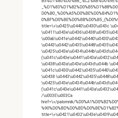
B5%D1%80%D0%B8_%C2%AB%D0%9E%
_%D1%83%D1%82%D0%B5%D1%88%D
D0%B0_%D0%A5%D0%BE%D0%B4%D1
0%BF%D0%BE%D0%BB%D0%B5_(%D0%
title=\»\u0425\u0440\u0430\u043c \u
\u0411\u043e\u0436\u0438\u0435\u04
\u00ab\u041e\u0442\u0440\u0430\u04
\u0443\u0442\u0435\u0448\u0435\u04
\u0425\u043e\u0434\u044b\u043d\u04
(\u041c\u043e\u0441\u043a\u0432\u0
\u0438\u043a\u043e\u043d\u044b \u0
\u041c\u0430\u0442\u0435\u0440\u04
\u0438 \u0443\u0442\u0435\u0448\u0
\u0425\u043e\u0434\u044b\u043d\u04
(\u041c\u043e\u0441\u043a\u0432\u0
/\u003E\u003Ca
href=\»/palomnik/%D0%A1%D0%B2%
%90%D0%BD%D0%BD%D0%BE%D1%82%
title=\»\u0421\u0432\u043e\u0439\u0