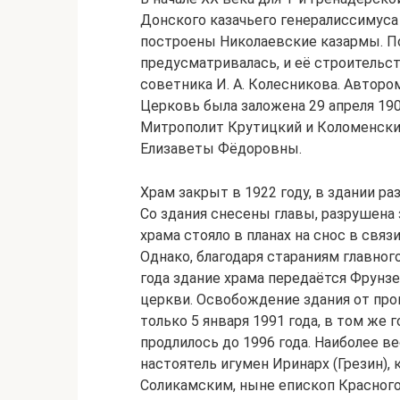
Донского казачьего генералиссимуса
построены Николаевские казармы. По
предусматривалась, и её строительс
советника И. А. Колесникова. Автором
Церковь была заложена 29 апреля 1907
Митрополит Крутицкий и Коломенски
Елизаветы Фёдоровны.
Храм закрыт в 1922 году, в здании р
Со здания снесены главы, разрушена 
храма стояло в планах на снос в свя
Однако, благодаря стараниям главного
года здание храма передаётся Фрунз
церкви. Освобождение здания от про
только 5 января 1991 года, в том же 
продлилось до 1996 года. Наиболее в
настоятель игумен Иринарх (Грезин),
Соликамским, ныне епископ Красного