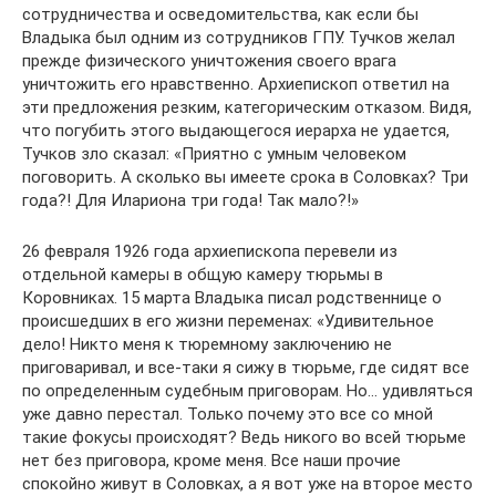
сотрудничества и осведомительства, как если бы
Владыка был одним из сотрудников ГПУ. Тучков желал
прежде физического уничтожения своего врага
уничтожить его нравственно. Архиепископ ответил на
эти предложения резким, категорическим отказом. Видя,
что погубить этого выдающегося иерарха не удается,
Тучков зло сказал: «Приятно с умным человеком
поговорить. А сколько вы имеете срока в Соловках? Три
года?! Для Илариона три года! Так мало?!»
26 февраля 1926 года архиепископа перевели из
отдельной камеры в общую камеру тюрьмы в
Коровниках. 15 марта Владыка писал родственнице о
происшедших в его жизни переменах: «Удивительное
дело! Никто меня к тюремному заключению не
приговаривал, и все-таки я сижу в тюрьме, где сидят все
по определенным судебным приговорам. Но… удивляться
уже давно перестал. Только почему это все со мной
такие фокусы происходят? Ведь никого во всей тюрьме
нет без приговора, кроме меня. Все наши прочие
спокойно живут в Соловках, а я вот уже на второе место