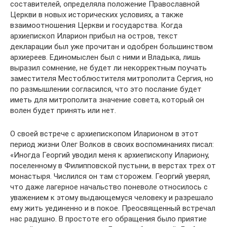
составителей, определяла положение Православной
Церкви в новых исторических условиях, а также
взаимоотношения Церкви и государства. Когда
архиепископ Иларион прибыл на остров, текст
декларации был уже прочитан и одобрен большинством
архиереев. Единомыслен был с ними и Владыка, лишь
выразил сомнение, не будет ли некорректным поучать
заместителя Местоблюстителя митрополита Сергия, но
по размышлении согласился, что это послание будет
иметь для митрополита значение совета, который он
волен будет принять или нет.
О своей встрече с архиепископом Иларионом в этот
период жизни Олег Волков в своих воспоминаниях писал:
«Иногда Георгий уводил меня к архиепископу Илариону,
поселенному в Филипповской пустыни, в верстах трех от
монастыря. Числился он там сторожем. Георгий уверял,
что даже лагерное начальство поневоле относилось с
уважением к этому выдающемуся человеку и разрешало
ему жить уединенно и в покое. Преосвященный встречал
нас радушно. В простоте его обращения было приятие