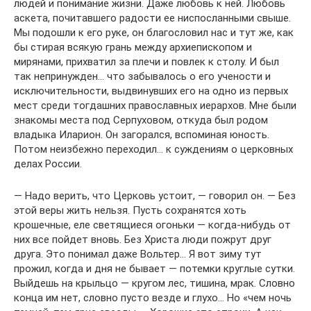
людей и понимание жизни. Даже любовь к ней. Любовь
аскета, почитавшего радости ее ниспосланными свыше.
Мы подошли к его руке, он благословил нас и тут же, как
бы стирая всякую грань между архиепископом и
мирянами, прихватил за плечи и повлек к столу. И был
так непринужден… что забывалось о его учености и
исключительности, выдвинувших его на одно из первых
мест среди тогдашних православных иерархов. Мне были
знакомы места под Серпуховом, откуда был родом
владыка Иларион. Он загорался, вспоминая юность.
Потом неизбежно переходил… к суждениям о церковных
делах России.
— Надо верить, что Церковь устоит, — говорил он. — Без
этой веры жить нельзя. Пусть сохранятся хоть
крошечные, еле светящиеся огоньки — когда-нибудь от
них все пойдет вновь. Без Христа люди пожрут друг
друга. Это понимал даже Вольтер… Я вот зиму тут
прожил, когда и дня не бывает — потемки круглые сутки.
Выйдешь на крыльцо — кругом лес, тишина, мрак. Словно
конца им нет, словно пусто везде и глухо… Но «чем ночь