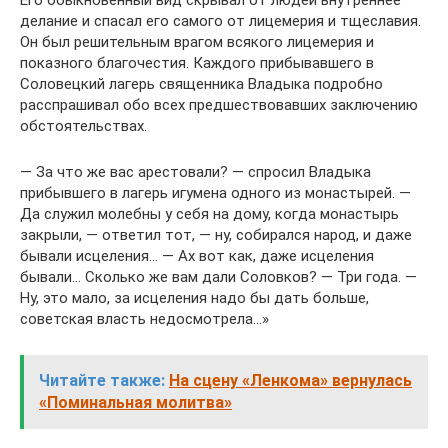
Его обыкновенный вид скрывал от людей внутреннее
делание и спасал его самого от лицемерия и тщеславия.
Он был решительным врагом всякого лицемерия и
показного благочестия. Каждого прибывавшего в
Соловецкий лагерь священника Владыка подробно
расспрашивал обо всех предшествовавших заключению
обстоятельствах.
— За что же вас арестовали? — спросил Владыка
прибывшего в лагерь игумена одного из монастырей. —
Да служил молебны у себя на дому, когда монастырь
закрыли, — ответил тот, — ну, собирался народ, и даже
бывали исцеления… — Ах вот как, даже исцеления
бывали… Сколько же вам дали Соловков? — Три года. —
Ну, это мало, за исцеления надо бы дать больше,
советская власть недосмотрела…»
Читайте также:
На сцену «Ленкома» вернулась
«Поминальная молитва»