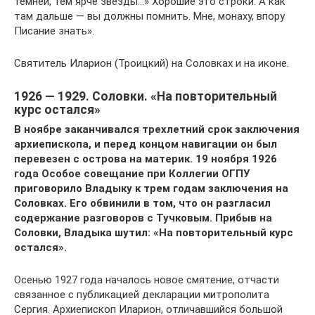
темней, тем ярче звезды…» Хорошие это строки. А как
там дальше — вы должны помнить. Мне, монаху, впору
Писание знать».
Святитель Иларион (Троицкий) на Соловках и на иконе.
1926 — 1929. Cоловки. «На повторительный
курс остался»
В ноябре заканчивался трехлетний срок заключения
архиепископа, и перед концом навигации он был
перевезен с острова на материк. 19 ноября 1926
года Особое совещание при Коллегии ОГПУ
приговорило Владыку к трем годам заключения на
Соловках. Его обвинили в том, что он разгласил
содержание разговоров с Тучковым. Прибыв на
Соловки, Владыка шутил: «На повторительный курс
остался».
Осенью 1927 года началось новое смятение, отчасти
связанное с публикацией декларации митрополита
Сергия. Архиепископ Иларион, отличавшийся большой