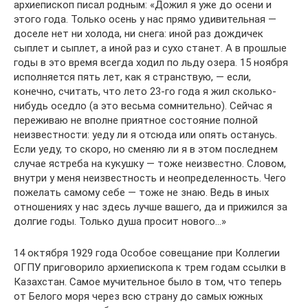
архиепископ писал родным: «Дожил я уже до осени и
этого года. Только осень у нас прямо удивительная —
доселе нет ни холода, ни снега: иной раз дождичек
сыплет и сыплет, а иной раз и сухо станет. А в прошлые
годы в это время всегда ходил по льду озера. 15 ноября
исполняется пять лет, как я странствую, — если,
конечно, считать, что лето 23-го года я жил сколько-
нибудь оседло (а это весьма сомнительно). Сейчас я
переживаю не вполне приятное состояние полной
неизвестности: уеду ли я отсюда или опять останусь.
Если уеду, то скоро, но сменяю ли я в этом последнем
случае ястреба на кукушку — тоже неизвестно. Словом,
внутри у меня неизвестность и неопределенность. Чего
пожелать самому себе — тоже не знаю. Ведь в иных
отношениях у нас здесь лучше вашего, да и прижился за
долгие годы. Только душа просит нового…»
14 октября 1929 года Особое совещание при Коллегии
ОГПУ приговорило архиепископа к трем годам ссылки в
Казахстан. Самое мучительное было в том, что теперь
от Белого моря через всю страну до самых южных