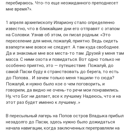
перебираюсь. Что-то еще неожиданного преподнесет
мне время?».
1 апреля архиепископу Илариону стало определенно
известно, что в ближайшие дни его отправят с этапом
на Соловки. Узнав об этом, он писал родным: «Это
переселение для меня, пожалуй, приятно. Ведь сидеть
взаперти мне вовсе не следует. А там куда свободнее.
Да и знакомые мне все места-то там. Друзей у меня там
масса. С ними охота и повидаться. Вот одно только не
особенно приятно, это — путешествие. Пожалуй, до
самой Пасхи буду я странствовать до берега, то есть
до Попова… И зачем только меня тащили-то сюда?
Пожалуй, и нужно было кое о чем поговорить, и
говорили, да видно не очень-то речи мои понравились.
Ну, что Бог ни делает, все к лучшему. Надеюсь, что и на
этот раз будет именно к лучшему…»
В пересыльный лагерь на Попов остров Владыка прибыл
незадолго до Пасхи, здесь нужно было дожидаться
начала навигации, когда заключенных переправляли на