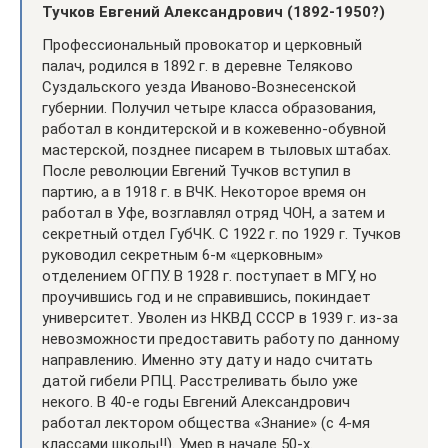
Тучков Евгений Александрович (1892-1950?)
Профессиональный провокатор и церковный
палач, родился в 1892 г. в деревне Теляково
Суздальского уезда Иваново-Вознесенской
губернии. Получил четыре класса образования,
работал в кондитерской и в кожевенно-обувной
мастерской, позднее писарем в тыловых штабах.
После революции Евгений Тучков вступил в
партию, а в 1918 г. в ВЧК. Некоторое время он
работал в Уфе, возглавлял отряд ЧОН, а затем и
секретный отдел ГубЧК. С 1922 г. по 1929 г. Тучков
руководил секретным 6-м «церковным»
отделением ОГПУ. В 1928 г. поступает в МГУ, но
проучившись год и не справившись, покиндает
университет. Уволен из НКВД СССР в 1939 г. из-за
невозможности предоставить работу по данному
направлению. Именно эту дату и надо считать
датой гибели РПЦ. Расстреливать было уже
некого. В 40-е годы Евгений Александрович
работал лектором общества «Знание» (с 4-мя
классами школы!!). Умер в начале 50-х.