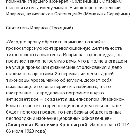
поминали старшего архиерея «Соловецким». Старшим
был святитель, именуемый «…Высокопреосвященный
Иларион, архиепископ Соловецкий» (Монахиня Серафима)
Святитель Иларион (Троицкий)
«Усердно прошу обратить внимание на крайне
провокаторскую контрреволюционную деятельность
тихоновского ассистента Илариона… проповедуя.., он
произнес такую погромную речь, что в толпе в ограде и
на улице произошли физические столкновения и дело
окончилось арестами. За пережитые десять дней
тихоновцы чрезвычайно обнаглели, держат себя
вызывающе и готовы перейти к избиению, и это
настроение — определенно погромное и ярко
антисоветское — создается им, епископом Иларионом.
Если его явно контрреволюционной деятельности не
будет положен предел, то неизбежны общественные
беспорядки и избиение церковных обновленцев».
(
Священник Владимир Красницкий.
Из доноса в ОГПУ.
06 июля 1923 года)