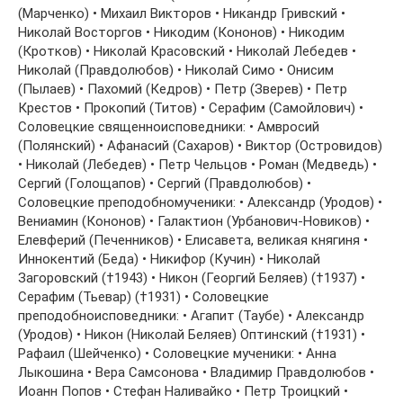
(Марченко) • Михаил Викторов • Никандр Гривский •
Николай Восторгов • Никодим (Кононов) • Никодим
(Кротков) • Николай Красовский • Николай Лебедев •
Николай (Правдолюбов) • Николай Симо • Онисим
(Пылаев) • Пахомий (Кедров) • Петр (Зверев) • Петр
Крестов • Прокопий (Титов) • Серафим (Самойлович) •
Соловецкие cвященноисповедники: • Амвросий
(Полянский) • Афанасий (Сахаров) • Виктор (Островидов)
• Николай (Лебедев) • Петр Чельцов • Роман (Медведь) •
Сергий (Голощапов) • Сергий (Правдолюбов) •
Соловецкие преподобномученики: • Александр (Уродов) •
Вениамин (Кононов) • Галактион (Урбанович-Новиков) •
Елевферий (Печенников) • Елисавета, великая княгиня •
Иннокентий (Беда) • Никифор (Кучин) • Николай
Загоровский (†1943) • Никон (Георгий Беляев) (†1937) •
Серафим (Тьевар) (†1931) • Соловецкие
преподобноисповедники: • Агапит (Таубе) • Александр
(Уродов) • Никон (Николай Беляев) Оптинский (†1931) •
Рафаил (Шейченко) • Соловецкие мученики: • Анна
Лыкошина • Вера Самсонова • Владимир Правдолюбов •
Иоанн Попов • Стефан Наливайко • Петр Троицкий •