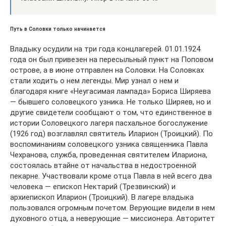
Путь в Соловки только начинается
Владыку осудили на три года концлагерей. 01.01.1924
года он был привезен на пересыльный пункт на Поповом
острове, а в июне отправлен на Соловки. На Соловках
стали ходить о нем легенды. Мир узнал о нем и
благодаря книге «Неугасимая лампада» Бориса Ширяева
— бывшего соловецкого узника. Не только Ширяев, но и
другие свидетели сообщают о том, что единственное в
истории Соловецкого лагеря пасхальное богослужение
(1926 год) возглавлял святитель Иларион (Троицкий). По
воспоминаниям соловецкого узника священника Павла
Чехранова, служба, проведенная святителем Илариона,
состоялась втайне от начальства в недостроенной
пекарне. Участвовали кроме отца Павла в ней всего два
человека — епископ Нектарий (Трезвинский) и
архиепископ Иларион (Троицкий). В лагере владыка
пользовался огромным почетом. Верующие видели в нем
духовного отца, а неверующие — миссионера. Авторитет