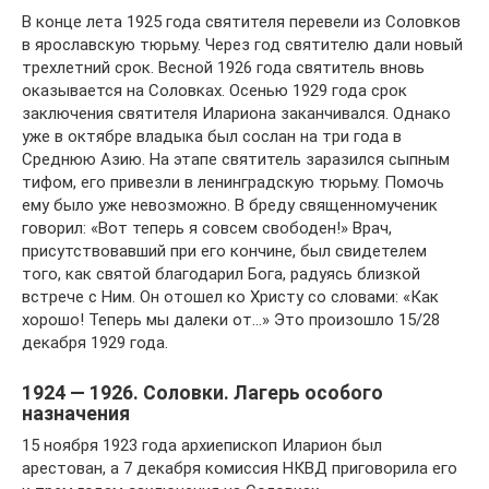
В конце лета 1925 года святителя перевели из Соловков
в ярославскую тюрьму. Через год святителю дали новый
трехлетний срок. Весной 1926 года святитель вновь
оказывается на Соловках. Осенью 1929 года срок
заключения святителя Илариона заканчивался. Однако
уже в октябре владыка был сослан на три года в
Среднюю Азию. На этапе святитель заразился сыпным
тифом, его привезли в ленинградскую тюрьму. Помочь
ему было уже невозможно. В бреду священномученик
говорил: «Вот теперь я совсем свободен!» Врач,
присутствовавший при его кончине, был свидетелем
того, как святой благодарил Бога, радуясь близкой
встрече с Ним. Он отошел ко Христу со словами: «Как
хорошо! Теперь мы далеки от…» Это произошло 15/28
декабря 1929 года.
1924 — 1926. Соловки. Лагерь особого
назначения
15 ноября 1923 года архиепископ Иларион был
арестован, а 7 декабря комиссия НКВД приговорила его