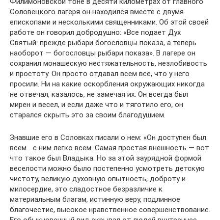
Филимоновской тоне в десяти километрах от главного
Соловецкого лагеря он находился вместе с двумя
епископами и несколькими священниками. Об этой своей
работе он говорил добродушно: «Все подает Дух
Святый: прежде рыбари богословцы показа, а теперь
наоборот — богословцы рыбари показа». В лагере он
сохранил монашескую нестяжательность, незлобивость
и простоту. Он просто отдавал всем все, что у него
просили. Ни на какие оскорбления окружающих никогда
не отвечал, казалось, не замечая их. Он всегда был
мирен и весел, и если даже что и тяготило его, он
старался скрыть это за своим благодушием.
Знавшие его в Соловках писали о нем: «Он доступен был
всем… с ним легко всем. Самая простая внешность — вот
что такое был Владыка. Но за этой заурядной формой
веселости можно было постепенно усмотреть детскую
чистоту, великую духовную опытность, доброту и
милосердие, это сладостное безразличие к
материальным благам, истинную веру, подлинное
благочестие, высокое нравственное совершенствование.