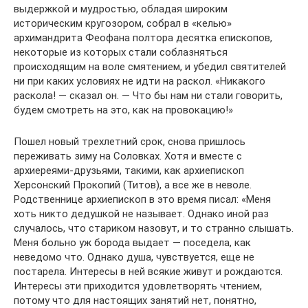
выдержкой и мудростью, обладая широким
историческим кругозором, собрал в «келью»
архимандрита Феофана полтора десятка епископов,
некоторые из которых стали соблазняться
происходящим на воле смятением, и убедил святителей
ни при каких условиях не идти на раскол. «Никакого
раскола! — сказал он. — Что бы нам ни стали говорить,
будем смотреть на это, как на провокацию!»
Пошел новый трехлетний срок, снова пришлось
переживать зиму на Соловках. Хотя и вместе с
архиереями-друзьями, такими, как архиепископ
Херсонский Прокопий (Титов), а все же в неволе.
Родственнице архиепископ в это время писал: «Меня
хоть никто дедушкой не называет. Однако иной раз
случалось, что стариком назовут, и то странно слышать.
Меня больно уж борода выдает — поседела, как
неведомо что. Однако душа, чувствуется, еще не
постарела. Интересы в ней всякие живут и рождаются.
Интересы эти приходится удовлетворять чтением,
потому что для настоящих занятий нет, понятно,