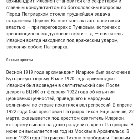
архимандрит Иларион становится его секретарем и
главным консультантом по богословским вопросам.
Перед Патриархом стояла труднейшая задача
сохранения Церкви. Во всех контактах с советской
властью — при переговорах с Тучковым, встречах с
«революционным» духовенством и т. д. — святитель
Иларион всегда находился под вражеским ударом,
заслоняя собою Патриарха.
Первые аресты
Весной 1919 года архимандрит Иларион был заключен в
Бутырскую тюрьму. В мае 1920 года архимандрит
Иларион был возведен в святительский сан. После
декрета ВЦИК от февраля 1922 года об изъятии
церковных ценностей, приведшего к народным
волнениям, по стране покатился вал репрессий. В апреле
1922 года был арестован Патриарх Тихон. Еще раньше, 22
марта, оказывается под арестом святитель Иларион,
которому выпало на долю разделить крест Патриарха. В
июне он высылается на год из Москвы в Архангельск. В
июне 1923 года Патриарха Тихона освободили. Главным