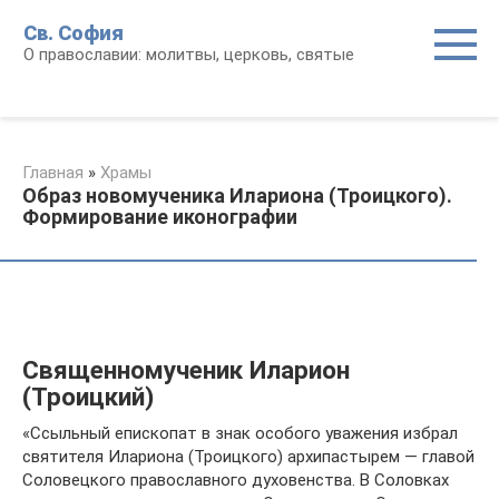
Перейти
Св. София
к
О православии: молитвы, церковь, святые
контенту
Главная
»
Храмы
Образ новомученика Илариона (Троицкого).
Формирование иконографии
Священномученик Иларион
(Троицкий)
«Cсыльный епископат в знак особого уважения избрал
святителя Илариона (Троицкого) архипастырем — главой
Соловецкого православного духовенства. В Соловках