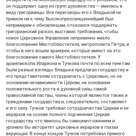
он поддержит одну из групп духовенства — имелись в
виду григорианцы. Все переговоры его с Владыкой не
привели ни к чему. Высокопреосвященнейший был
непримирим к обновленцам, отказался поддержать
григорианский раскол, выставил требования, чтобы
новое Церковное Управление непременно имело
благословение Местоблюстителя, митрополита Петра, и
чтобы в него вошли архиереи, которые имеют на это
благословение самого Местоблюстителя. У
архиепископа Илариона и Тучкова почти по всем пунктам
были разные взгляды. Владыка предлагал государству и
его представителям сотрудничать с Церковью, но на
основании независимости Церкви, на основании
положительного роста и духовной силы самой
православной паствы, члены которой являются также и
гражданами государства и, следовательно, составляют
и его силу. Тучков требовал сотрудничества Церкви и ее
иерархов на основе полного подчинения Церкви
государству, что явилось бы самоуничтожением и
уронило бы авторитет церковных иерархов в глазах
верующих. В конце концов Тучков потребовал прямого