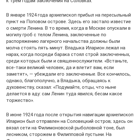
к трем годам заключения на Соловках.
В январе 1924 года архиепископ прибыл на пересыльный
пункт на Поповом острове. Здесь его застало известие
о смерти Ленина. В то время, когда в Москве опускали в
могилу гроб с телом Ленина, заключенные по
распоряжению лагерного начальства должны были
молча стоять пять минут. Владыка Иларион лежал на
нарах, когда посреди барака стоял строй заключенных,
среди которых были и священнослужители. «Встаньте,
все-таки великий человек, да и влетит вам, если
заметят», — убеждали его заключенные. Все кончилось,
однако, благополучно, а Владыка, обращаясь к
духовенству, сказал: «Подумайте, отцы, что ныне
делается в аду: сам Ленин туда явился, бесам какое
торжество».
В июне 1924 года после открытия навигации архиепископ
Иларион был отправлен на Соловецкий остров; здесь он
вязал сети на Филимоновской рыболовной тоне, был
лесником, сторожем в Филипповой пустыни. На