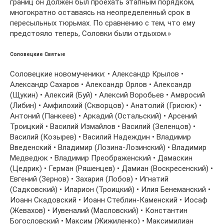
границ он должен был проехать этапным порядком,
многократно оставаясь на неопределенный срок в
пересыльных тюрьмах. По сравнению с тем, что ему
предстояло теперь, Соловки были отдыхом.»
Соловецкие Святые
Соловецкие новомученики: • Александр Крылов •
Александр Сахаров • Александр Орлов • Александр
(Щукин) • Алексий (Буй) • Алексий Воробьев • Амвросий
(Либин) • Амфилохий (Скворцов) • Анатолий (Грисюк) •
Антоний (Панкеев) • Аркадий (Остальский) • Арсений
Троицкий • Василий Измайлов • Василий (Зеленцов) •
Василий (Козырев) • Василий Надеждин • Владимир
Введенский • Владимир (Лозина-Лозинский) • Владимир
Медведюк • Владимир Преображенский • Дамаскин
(Цедрик) • Герман (Ряшенцев) • Дамиан (Воскресенский) •
Евгений (Зернов) • Захария (Лобов) • Игнатий
(Садковский) • Иларион (Троицкий) • Илия Бенеманский •
Иоанн Скадовский • Иоанн Стеблин-Каменский • Иосаф
(Жевахов) • Иувеналий (Масловский) • Константин
Богословский • Максим (Жижиленко) • Максимилиан