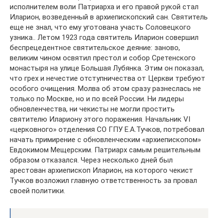
исполнителем воли Патриарха и его правой рукой стал
Иларион, возведенный в архиепископский сан. Святитель
еще не знал, что ему уготована участь Соловецкого
узника.. Летом 1923 года святитель Иларион совершил
беспрецедентное святительское деяние: заново,
великим чином освятил престол и собор Сретенского
монастыря на улице Большая Лубянка. Этим он показал,
что грех и нечестие отступничества от Церкви требуют
особого очищения. Молва об этом сразу разнеслась не
только по Москве, но и по всей России. Ни лидеры
обновленчества, ни чекисты не могли простить
святителю Илариону этого поражения. Начальник VI
«церковного» отделения СО ГПУ Е.А.Тучков, потребовал
начать примирение с обновленческим «архиепископом»
Евдокимом Мещерским. Патриарх самым решительным
образом отказался. Через несколько дней был
арестован архиепископ Иларион, на которого чекист
Тучков возложил главную ответственность за провал
своей политики.