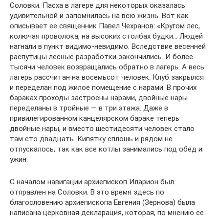
Соловки. Пасха в лагере для некоторых оказалась
удивительной и запомнилась на всю жизнь. Вот как
описывает ее священник Павел Чехранов: «Кругом лес,
колючая проволока, на высоких столбах будки… Людей
нагнали в пункт видимо-невидимо. Вследствие весенней
распутицы лесные разработки закончились. И более
тысячи человек возвращались обратно в лагерь. А весь
лагерь рассчитан на восемьсот человек. Клуб закрылся
и переделан под жилое помещение с нарами. В прочих
бараках проходы застроены нарами, двойные нары
переделаны в тройные — в три этажа. Даже в
привилегированном канцелярском бараке теперь
двойные нары, и вместо шестидесяти человек стало
там сто двадцать. Кипятку сплошь и рядом не
отпускалось, так как все котлы занимались под обед и
ужин.
С началом навигации архиепископ Иларион был
отправлен на Соловки. В это время здесь по
благословению архиепископа Евгения (Зернова) была
написана церковная декларация, которая, по мнению ее