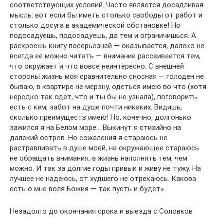
соответствующих условий. Часто является досадливая
мысль: вот если бы иметь столько свободы от работ и
столько досуга в академической обстановке! Но
подосадуешь, подосадуешь, да тем и ограничишься. А
раскроешь книгу посерьезней — оказывается, далеко не
всегда ее можно читать — внимание рассеивается тем,
что окружает и что вовсе неинтересно. С внешней
стороны жизнь моя сравнительно сносная — голоден не
бываю, в квартире не мерзну, одеться имею во что (хотя
нередко так одет, что и ты бы не узнала), поговорить
есть с кем, забот на душе почти никаких. Видишь,
сколько преимуществ имею! Но, конечно, долгонько
зажился я на Белом море… Выкинут я стихийно на
далекий остров. Но сожаления я стараюсь не
растравливать в душе моей, на окружающее стараюсь
не обращать внимания, а жизнь наполнять тем, чем
можно. И так за долгие годы привык и живу не тужу. На
лучшее не надеюсь, от худшего не отрекаюсь. Какова
есть о мне воля Божия — так пусть и будет».
Незадолго до окончания срока и выезда с Соловков