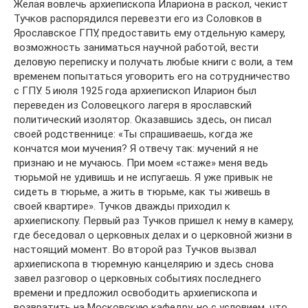
Желая вовлечь архиепископа Илариона в раскол, чекист
Тучков распорядился перевезти его из Соловков в
Ярославское ГПУ, предоставить ему отдельную камеру,
возможность заниматься научной работой, вести
деловую переписку и получать любые книги с воли, а тем
временем попытаться уговорить его на сотрудничество
с ГПУ. 5 июля 1925 года архиепископ Иларион был
переведен из Соловецкого лагеря в ярославский
политический изолятор. Оказавшись здесь, он писал
своей родственнице: «Ты спрашиваешь, когда же
кончатся мои мучения? Я отвечу так: мучений я не
признаю и не мучаюсь. При моем «стаже» меня ведь
тюрьмой не удивишь и не испугаешь. Я уже привык не
сидеть в тюрьме, а жить в тюрьме, как ты живешь в
своей квартире». Тучков дважды приходил к
архиепископу. Первый раз Тучков пришел к нему в камеру,
где беседовал о церковных делах и о церковной жизни в
настоящий момент. Во второй раз Тучков вызвал
архиепископа в тюремную канцелярию и здесь снова
завел разговор о церковных событиях последнего
времени и предложил освободить архиепископа и
возвратить на Московскую кафедру, но с условием, что