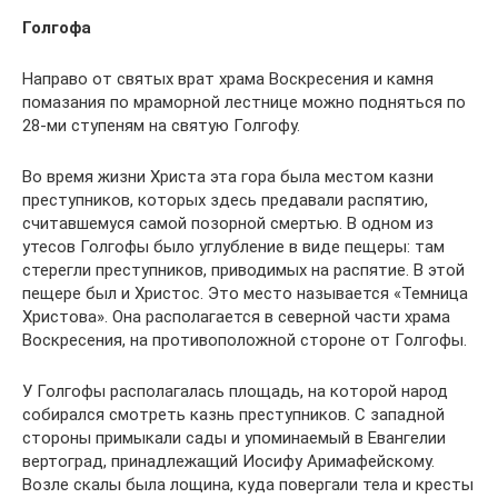
Голгофа
Направо от святых врат храма Воскресения и камня
помазания по мраморной лестнице можно подняться по
28-ми ступеням на святую Голгофу.
Во время жизни Христа эта гора была местом казни
преступников, которых здесь предавали распятию,
считавшемуся самой позорной смертью. В одном из
утесов Голгофы было углубление в виде пещеры: там
стерегли преступников, приводимых на распятие. В этой
пещере был и Христос. Это место называется «Темница
Христова». Она располагается в северной части храма
Воскресения, на противоположной стороне от Голгофы.
У Голгофы располагалась площадь, на которой народ
собирался смотреть казнь преступников. С западной
стороны примыкали сады и упоминаемый в Евангелии
вертоград, принадлежащий Иосифу Аримафейскому.
Возле скалы была лощина, куда повергали тела и кресты