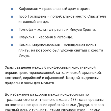
Кафоликон – православный храм в храме.
Гроб Господень – погребальное место Спасителя
и главный алтарь.
Голгофа – холм, где распяли Иисуса Христа.
Кувуклия – часовня в Ротонде.
Камень миропомазания – освященная копия
плиты, на которую был уложен снятый с креста
Иисус.
Храм разделен между 6 конфессиями христианской
церкви: греко-православной, католической, армянской,
коптской, сирийской и эфиопской. Каждой выделены
приделы и часы для молитв.
Во избежание раздоров между конфессиями по
традиции ключи от главного входа с 638 года переданы
на постоянное хранение арабской семье Джуди, а право
каждый день открывать этими ключами вход – семье