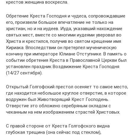
крестов женщина воскресла.
Обретение Креста Господня и чудеса, сопровождавшие
его, произвели большое впечатление не только на
христиан, но и на иудеев. Иуда, указавший нахождение
святых мест, вместе со многими иудеями уверовал во
Христа и крестился, получив во святом крещении имя
Кириака. Впоследствии он претерпел мученическую
кончину при императоре Юлиане Отступнике. В память о
событии обретения Креста в Православной Церкви был
установлен праздник Воздвижение Креста Господня
(14/27 сентября).
Открытый Голгофский престол осеняет то самое место,
где находится небольшое круглое отверстие, в которое
водружен был Животворящий Крест Господень.
Отверстие это обложено серебряным окладом с
чеканным на нем изображением страстей Христовых.
С правой стороне от Креста Голгофского видна
глубокая трещина (она сейчас под стеклом),