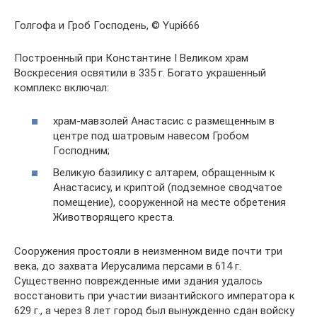
Голгофа и Гроб Господень, © Yupi666
Построенный при Константине I Великом храм
Воскресения освятили в 335 г. Богато украшенный
комплекс включал:
храм-мавзолей Анастасис с размещенным в
центре под шатровым навесом Гробом
Господним;
Великую базилику с алтарем, обращенным к
Анастасису, и криптой (подземное сводчатое
помещение), сооруженной на месте обретения
Животворящего креста.
Сооружения простояли в неизменном виде почти три
века, до захвата Иерусалима персами в 614 г.
Существенно поврежденные ими здания удалось
восстановить при участии византийского императора к
629 г., а через 8 лет город был вынужденно сдан войску