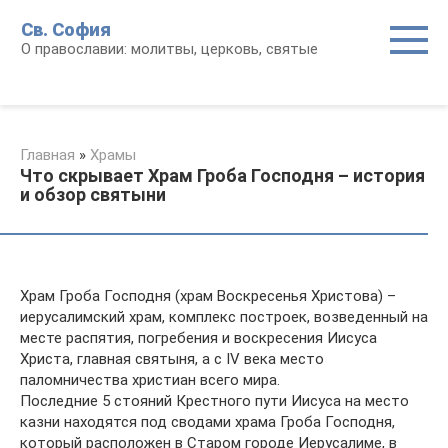
Перейти
Св. София
к
О православии: молитвы, церковь, святые
контенту
Главная
»
Храмы
Что скрывает Храм Гроба Господня – история
и обзор святыни
Храм Гроба Господня (храм Воскресенья Христова) –
иерусалимский храм, комплекс построек, возведенный на
месте распятия, погребения и воскресения Иисуса
Христа, главная святыня, а с IV века место
паломничества христиан всего мира.
Последние 5 стояний Крестного пути Иисуса на место
казни находятся под сводами храма Гроба Господня,
который расположен в Старом городе Иерусалиме, в