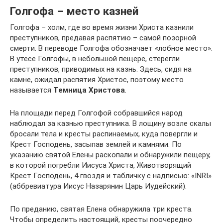
Голгофа – место казней
Голгофа – холм, где во время жизни Христа казнили
преступников, предавая распятию – самой позорной
смерти. В переводе Голгофа обозначает «лобное место».
В утесе Голгофы, в небольшой пещере, стерегли
преступников, приводимых на казнь. Здесь, сидя на
камне, ожидал распятия Христос, поэтому место
называется
Темница Христова
.
На площади перед Голгофой собравшийся народ
наблюдал за казнью преступника. В лощину возле скалы
бросали тела и кресты распинаемых, куда повергли и
Крест Господень, засыпав землей и камнями. По
указанию святой Елены раскопали и обнаружили пещеру,
в которой погребли Иисуса Христа, Животворящий
Крест Господень, 4 гвоздя и табличку с надписью: «INRI»
(аббревиатура Иисус Назарянин Царь Иудейский).
По преданию, святая Елена обнаружила три креста.
Чтобы определить настоящий, кресты поочередно