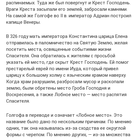
распинаемых. Туда же был повергнут и Крест Господень.
Враги Креста засыпали его землей, забросали камнями.
На самой же Голгофе во II в. император Адриан построил
капище Венеры.
В 326 году мать императора Константина царица Елена
отправилась в паломничество на Святую Землю, желая
посетить места, освященные событиями жизни
Спасителя. Она обратилась к жителям с просьбой
указать ей место, где скрыт Крест Господень. Ей помог
престарелый еврей по имени Иуда, который привел
царицу к большому холму с языческим храмом наверху.
Когда храм разрушили, разбросали мусор и раскопали
землю, были обретены место Гроба Господня и
Воскресения, а также Лобное место — место распятия
Спасителя.
Голгофа в переводе и означает «Лобное место». Это
название было дано по нескольким причинам. По мнению
одних, так она называлась из-за сходства ее округлой
формы с черепом. По мнению других, — из-за множества