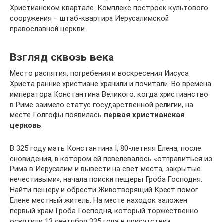
Христианском квартале. Комплекс построек культового
сооружения – штаб-квартира Иерусалимской
православной церкви.
Взгляд сквозь века
Место распятия, погребения и воскресения Иисуса
Христа ранние христиане хранили и почитали. Во времена
императора Константина Великого, когда христианство
в Риме заимело статус государственной религии, на
месте Голгофы появилась
первая христианская
церковь
.
В 325 году мать Константина I, 80-летняя Елена, после
сновидения, в котором ей повелевалось «отправиться из
Рима в Иерусалим и вывести на свет места, закрытые
нечестивыми», начала поиски пещеры Гроба Господня.
Найти пещеру и обрести Животворящий Крест помог
Елене местный житель. На месте находок заложен
первый храм Гроба Господня, который торжественно
освятили 13 сентября 335 года в присутствии