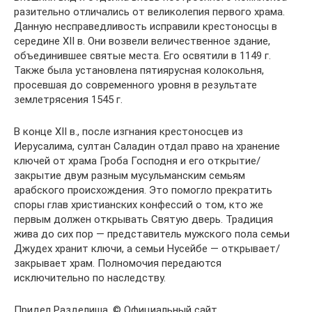
разительно отличались от великолепия первого храма.
Данную несправедливость исправили крестоносцы в
середине XII в. Они возвели величественное здание,
объединившее святые места. Его освятили в 1149 г.
Также была установлена пятиярусная колокольня,
просевшая до современного уровня в результате
землетрясения 1545 г.
В конце XII в., после изгнания крестоносцев из
Иерусалима, султан Саладин отдал право на хранение
ключей от храма Гроба Господня и его открытие/
закрытие двум разным мусульманским семьям
арабского происхождения. Это помогло прекратить
споры глав христианских конфессий о том, кто же
первым должен открывать Святую дверь. Традиция
жива до сих пор — представитель мужского пола семьи
Джудех хранит ключи, а семьи Нусейбе — открывает/
закрывает храм. Полномочия передаются
исключительно по наследству.
Придел Разделиша, © Официальный сайт