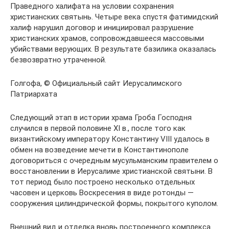
Праведного халифата на условии сохранения
христианских святынь. Четыре века спустя фатимидский
халиф нарушил договор и инициировал разрушение
христианских храмов, сопровождавшееся массовыми
убийствами верующих. В результате базилика оказалась
безвозвратно утраченной.
Голгофа, © Официальный сайт Иерусалимского
Патриархата
Следующий этап в истории храма Гроба Господня
случился в первой половине XI в., после того как
византийскому императору Константину VIII удалось в
обмен на возведение мечети в Константинополе
договориться с очередным мусульманским правителем о
восстановлении в Иерусалиме христианской святыни. В
тот период было построено несколько отдельных
часовен и церковь Воскресения в виде ротонды —
сооружения цилиндрической формы, покрытого куполом.
Внешний вид и отделка вновь построенного комплекса