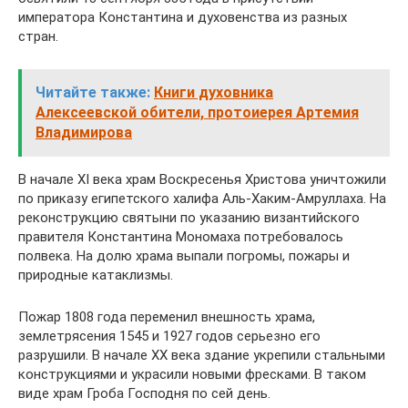
императора Константина и духовенства из разных
стран.
Читайте также:
Книги духовника
Алексеевской обители, протоиерея Артемия
Владимирова
В начале XI века храм Воскресенья Христова уничтожили
по приказу египетского халифа Аль-Хаким-Амруллаха. На
реконструкцию святыни по указанию византийского
правителя Константина Мономаха потребовалось
полвека. На долю храма выпали погромы, пожары и
природные катаклизмы.
Пожар 1808 года переменил внешность храма,
землетрясения 1545 и 1927 годов серьезно его
разрушили. В начале XX века здание укрепили стальными
конструкциями и украсили новыми фресками. В таком
виде храм Гроба Господня по сей день.