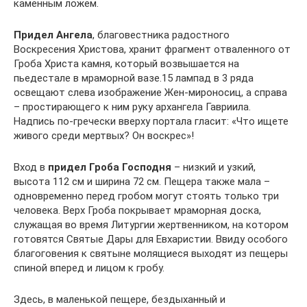
каменным ложем.
Придел Ангела
, благовестника радостного
Воскресения Христова, хранит фрагмент отваленного от
Гроба Христа камня, который возвышается на
пьедестале в мраморной вазе.15 лампад в 3 ряда
освещают слева изображение Жен-мироносиц, а справа
– простирающего к ним руку архангела Гавриила.
Надпись по-гречески вверху портала гласит: «Что ищете
живого среди мертвых? Он воскрес»!
Вход в
придел Гроба Господня
– низкий и узкий,
высота 112 см и ширина 72 см. Пещера также мала –
одновременно перед гробом могут стоять только три
человека. Верх Гроба покрывает мраморная доска,
служащая во время Литургии жертвенником, на котором
готовятся Святые Дары для Евхаристии. Ввиду особого
благоговения к святыне молящиеся выходят из пещеры
спиной вперед и лицом к гробу.
Здесь, в маленькой пещере, бездыханный и