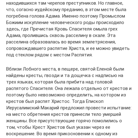
находившихся там черепов преступников. Но главное,
что, согасно иудейскому преданию, в этом месте была
погребена голова Адама. Именно поэтому Промыслом
Божиим искупление человеческого роды происходило
здесь, где Пречистая Кровь Спасителя омыла грех
Адама, пролившись сквозь расселину в скале. Эта
расселина образовалась во время землетрясения,
сопровождавшего распятие Христа, и ее можно увидеть
под стеклом рядом с местом Распятия.
Вблизи Лобного места, в пещере, святой Еленой были
найдены кресты, гвозди и та дощечка с надписью на
трех языках, которая была прибита над головой
распятого Спасителя. Она лежала отдельно от крестов и
поэтому было невозможно определить, на котором из
крестов был распят Христос. Тогда Епископ
Иерусалимский Макарий предложил провести испытание:
на место обретения крестов принесли тело умершей
женщины. Все присутствующие горячо помолились о
том, чтобы Крест Христов был указан через ее
воскрешение. Во время прикосновении к одному из