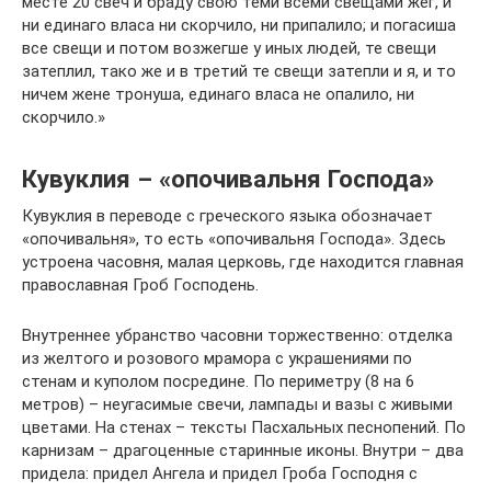
месте 20 свеч и браду свою теми всеми свещами жег, и
ни единаго власа ни скорчило, ни припалило; и погасиша
все свещи и потом возжегше у иных людей, те свещи
затеплил, тако же и в третий те свещи затепли и я, и то
ничем жене тронуша, единаго власа не опалило, ни
скорчило.»
Кувуклия – «опочивальня Господа»
Кувуклия в переводе с греческого языка обозначает
«опочивальня», то есть «опочивальня Господа». Здесь
устроена часовня, малая церковь, где находится главная
православная Гроб Господень.
Внутреннее убранство часовни торжественно: отделка
из желтого и розового мрамора с украшениями по
стенам и куполом посредине. По периметру (8 на 6
метров) – неугасимые свечи, лампады и вазы с живыми
цветами. На стенах – тексты Пасхальных песнопений. По
карнизам – драгоценные старинные иконы. Внутри – два
придела: придел Ангела и придел Гроба Господня с