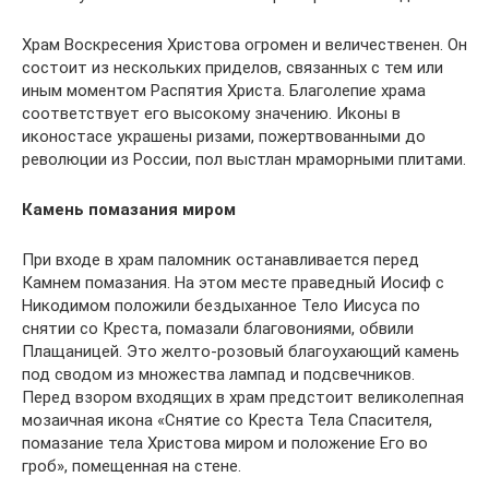
Храм Воскресения Христова огромен и величественен. Он
состоит из нескольких приделов, связанных с тем или
иным моментом Распятия Христа. Благолепие храма
соответствует его высокому значению. Иконы в
иконостасе украшены ризами, пожертвованными до
революции из России, пол выстлан мраморными плитами.
Камень помазания миром
При входе в храм паломник останавливается перед
Камнем помазания. На этом месте праведный Иосиф с
Никодимом положили бездыханное Тело Иисуса по
снятии со Креста, помазали благовониями, обвили
Плащаницей. Это желто-розовый благоухающий камень
под сводом из множества лампад и подсвечников.
Перед взором входящих в храм предстоит великолепная
мозаичная икона «Снятие со Креста Тела Спасителя,
помазание тела Христова миром и положение Его во
гроб», помещенная на стене.