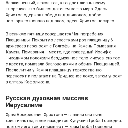
безжизненный, лежал тот, кто дает жизнь всему
творению, кто был создателем всего мира. Здесь
Христос одержал победу над дьяволом, добро
восторжествовало над злом, здесь Христос воскрес.
В великую пятницу совершается Чин погребения
Плащаницы. Покрытую лепестками роз плащаницу 6
архиереев переносят с Голгофы на Камень Помазания.
Камень Помазания – место, где праведный Иосиф с
Никодимом положили бездыханное тело Иисуса, снятое
с креста, помазали благовониями и обвили Плащаницей.
После литии у Камня плащаницу торжественно
переносят и полагают на Тридневное ложе, затем уносят
в алтарь Кафоликона.
Русская духовная миссияв
Иерусалиме
Храм Воскресения Христова — главная святыня
христианства, в нем находится Кувуклия Гроба Господня,
поэтому его так и называют — храм Гроба Господня.