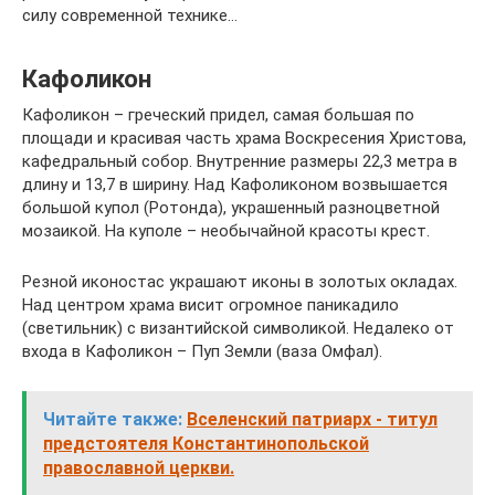
силу современной технике…
Кафоликон
Кафоликон – греческий придел, самая большая по
площади и красивая часть храма Воскресения Христова,
кафедральный собор. Внутренние размеры 22,3 метра в
длину и 13,7 в ширину. Над Кафоликоном возвышается
большой купол (Ротонда), украшенный разноцветной
мозаикой. На куполе – необычайной красоты крест.
Резной иконостас украшают иконы в золотых окладах.
Над центром храма висит огромное паникадило
(светильник) с византийской символикой. Недалеко от
входа в Кафоликон – Пуп Земли (ваза Омфал).
Читайте также:
Вселенский патриарх - титул
предстоятеля Константинопольской
православной церкви.