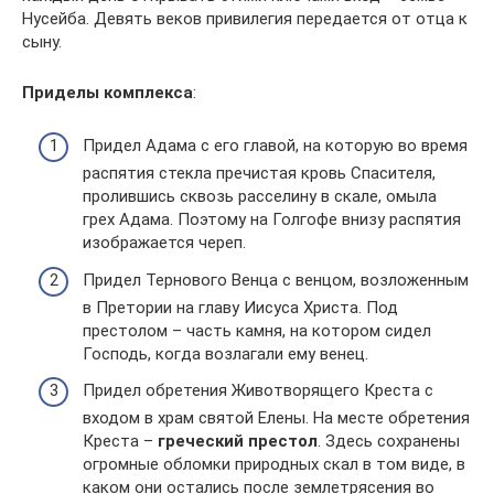
Нусейба. Девять веков привилегия передается от отца к
сыну.
Приделы комплекса
:
Придел Адама с его главой, на которую во время
распятия стекла пречистая кровь Спасителя,
пролившись сквозь расселину в скале, омыла
грех Адама. Поэтому на Голгофе внизу распятия
изображается череп.
Придел Тернового Венца с венцом, возложенным
в Претории на главу Иисуса Христа. Под
престолом – часть камня, на котором сидел
Господь, когда возлагали ему венец.
Придел обретения Животворящего Креста с
входом в храм святой Елены. На месте обретения
Креста –
греческий престол
. Здесь сохранены
огромные обломки природных скал в том виде, в
каком они остались после землетрясения во