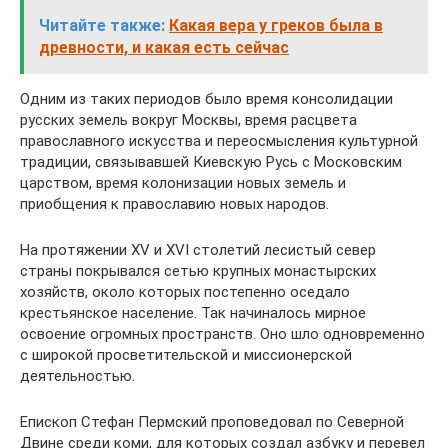
Читайте также:
Какая вера у греков была в
древности, и какая есть сейчас
Одним из таких периодов было время консолидации
русских земель вокруг Москвы, время расцвета
православного искусства и переосмысления культурной
традиции, связывавшей Киевскую Русь с Московским
царством, время колонизации новых земель и
приобщения к православию новых народов.
На протяжении XV и XVI столетий лесистый север
страны покрывался сетью крупных монастырских
хозяйств, около которых постепенно оседало
крестьянское население. Так начиналось мирное
освоение огромных пространств. Оно шло одновременно
с широкой просветительской и миссионерской
деятельностью.
Епископ Стефан Пермский проповедовал по Северной
Двине среди коми, для которых создал азбуку и перевел