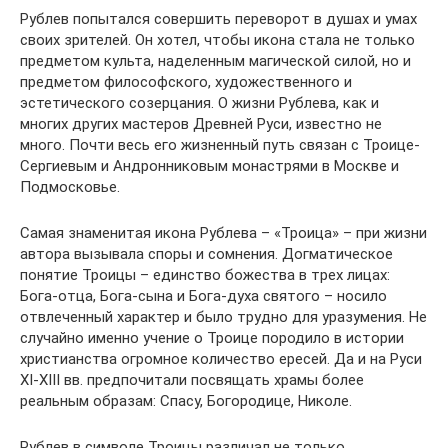
Рублев попытался совершить переворот в душах и умах
своих зрителей. Он хотел, чтобы икона стала не только
предметом культа, наделенным магической силой, но и
предметом философского, художественного и
эстетического созерцания. О жизни Рублева, как и
многих других мастеров Древней Руси, известно не
много. Почти весь его жизненный путь связан с Троице-
Сергиевым и Андронниковым монастрями в Москве и
Подмосковье.
Самая знаменитая икона Рублева – «Троица» – при жизни
автора вызывала споры и сомнения. Догматическое
понятие Троицы – единство божества в трех лицах:
Бога-отца, Бога-сына и Бога-духа святого – носило
отвлеченный характер и было трудно для уразумения. Не
случайно именно учение о Троице породило в истории
христианства огромное количество ересей. Да и на Руси
XI-XIII вв. предпочитали посвящать храмы более
реальным образам: Спасу, Богородице, Николе.
Рублев в символе Троицы различал не только