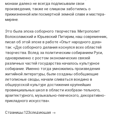
монахи далеко не всегда подписывали свои
произведения, также не слишком заботились о
прижизненной или посмертной земной славе и мастера-
миряне.
Это была эпоха соборного творчества. Митрополит
Волоколамский и Юрьевский Питирим, наш современник,
писал об этой эпохе в работе «Опыт народного духа»
так: «Дух соборного делания коснулся всех областей
творчества. Вслед за политическим собиранием Руси,
одновременно с ростом экономических связей
различных частей государства началось культурное
собирание. Именно тогда умножились произведения
житийной литературы, были созданы обобщающие
летописные своды, начали сливаться воедино в
общерусской культуре достижения крупнейших
провинциальных школ в области изобрази-тельного,
архитектурного, музыкально-певческого, декоративно-
прикладного искусства».
Страницы:123следующая →