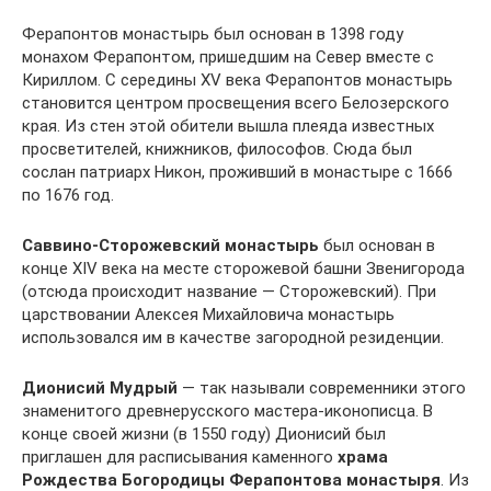
Ферапонтов монастырь был основан в 1398 году
монахом Ферапонтом, пришедшим на Север вместе с
Кириллом. С середины XV века Ферапонтов монастырь
становится центром просвещения всего Белозерского
края. Из стен этой обители вышла плеяда известных
просветителей, книжников, философов. Сюда был
сослан патриарх Никон, проживший в монастыре с 1666
по 1676 год.
Саввино-Сторожевский монастырь
был основан в
конце XIV века на месте сторожевой башни Звенигорода
(отсюда происходит название — Сторожевский). При
царствовании Алексея Михайловича монастырь
использовался им в качестве загородной резиденции.
Дионисий Мудрый
— так называли современники этого
знаменитого древнерусского мастера-иконописца. В
конце своей жизни (в 1550 году) Дионисий был
приглашен для расписывания каменного
храма
Рождества Богородицы Ферапонтова монастыря
. Из