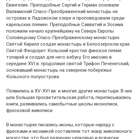
Евангелие. Преподобные Сергий и Герман основали
Валаамский Спасо-Преображенский монастырь на
островах в Ладожском озере и проповедовали среди
карельских племен. Преподобные Савватий и Зосима
положили начало крупнейшему на Севере Европы
Соловецкому Спасо-Преображенскому монастырю.
Святой Кирилл создал монастырь в Белоозерском крае.
Святой Феодорит Кольский крестил финское племя
топарей и создал для него азбуку. Его миссию в
середине XVI в. продолжил святой Трифон Печенегский,
основавший монастырь на северном побережье
Кольского полуострова.
Появились в XV-XVI вв. и многие другие монастыри. В них
шла большая просветительская работа, переписывались
книги, развивались самобытные школы иконописи,
фресковой живописи.
В монастырях писались иконы, которые наряду с
фресками и мозаикой составляли тот жанр живописного
искусства, что был разрешен церковью и всячески