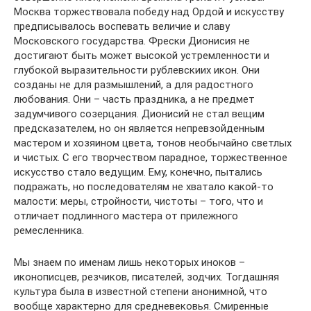
Москва торжествовала победу над Ордой и искусству
предписывалось воспевать величие и славу
Московского государства. Фрески Дионисия не
достигают быть может высокой устремленности и
глубокой выразительности рублевскиих икон. Они
созданы не для размышлений, а для радостного
любования. Они – часть праздника, а не предмет
задумчивого созерцания. Дионисий не стал вещим
предсказателем, но он является непревзойденным
мастером и хозяином цвета, тонов необычайно светлых
и чистых. С его творчеством парадное, торжественное
искусство стало ведущим. Ему, конечно, пытались
подражать, но последователям не хватало какой-то
малости: меры, стройности, чистоты – того, что и
отличает подлинного мастера от прилежного
ремесленника.
Мы знаем по именам лишь некоторых иноков –
иконописцев, резчиков, писателей, зодчих. Тогдашняя
культура была в известной степени анонимной, что
вообще характерно для средневековья. Смиренные