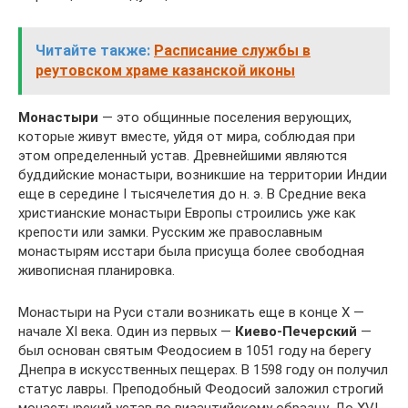
Читайте также:
Расписание службы в
реутовском храме казанской иконы
Монастыри
— это общинные поселения верующих,
которые живут вместе, уйдя от мира, соблюдая при
этом определенный устав. Древнейшими являются
буддийские монастыри, возникшие на территории Индии
еще в середине I тысячелетия до н. э. В Средние века
христианские монастыри Европы строились уже как
крепости или замки. Русским же православным
монастырям исстари была присуща более свободная
живописная планировка.
Монастыри на Руси стали возникать еще в конце X —
начале XI века. Один из первых —
Киево-Печерский
—
был основан святым Феодосием в 1051 году на берегу
Днепра в искусственных пещерах. В 1598 году он получил
статус лавры. Преподобный Феодосий заложил строгий
монастырский устав по византийскому образцу. До XVI