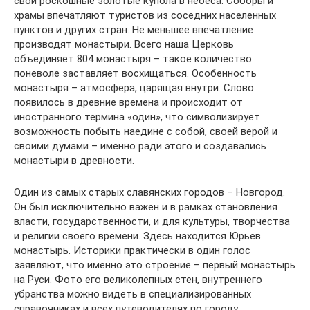
свои роскошные золотые купола в небеса. Соборы и
храмы впечатляют туристов из соседних населенных
пунктов и других стран. Не меньшее впечатление
производят монастыри. Всего наша Церковь
объединяет 804 монастыря – такое количество
поневоле заставляет восхищаться. Особенность
монастыря – атмосфера, царящая внутри. Слово
появилось в древние времена и происходит от
иностранного термина «один», что символизирует
возможность побыть наедине с собой, своей верой и
своими думами – именно ради этого и создавались
монастыри в древности.
Один из самых старых славянских городов – Новгород.
Он был исключительно важен и в рамках становления
власти, государственности, и для культуры, творчества
и религии своего времени. Здесь находится Юрьев
монастырь. Историки практически в один голос
заявляют, что именно это строение – первый монастырь
на Руси. Фото его великолепных стен, внутреннего
убранства можно видеть в специализированных
справочниках и всех путеводителях по городу.