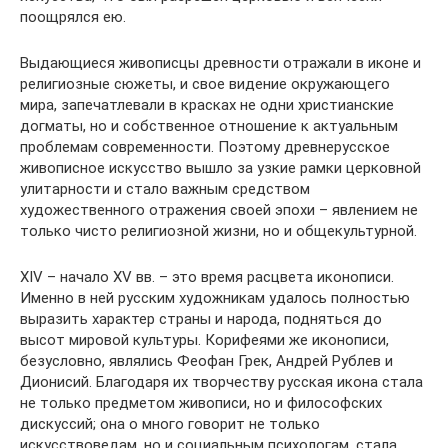
поощрялся ею.
Выдающиеся живописцы древности отражали в иконе и
религиозные сюжеты, и свое видение окружающего
мира, запечатлевали в красках не одни христианские
догматы, но и собственное отношение к актуальным
проблемам современности. Поэтому древнерусское
живописное искусство вышло за узкие рамки церковной
улитарности и стало важным средством
художественного отражения своей эпохи – явлением не
только чисто религиозной жизни, но и общекультурной.
XIV – начало XV вв. – это время расцвета иконописи.
Именно в ней русским художникам удалось полностью
выразить характер страны и народа, подняться до
высот мировой культуры. Корифеями же иконописи,
безусловно, являлись Феофан Грек, Андрей Рублев и
Дионисий. Благодаря их творчеству русская икона стала
не только предметом живописи, но и философских
дискуссий; она о много говорит не только
искусствоведам, но и социальным психологам, стала