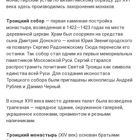
века здесь производились захоронения монахов.
Троицкий собор
— первая каменная постройка
монастыря, возведенная в 1422—1423 годах на месте
деревянной церкви. Храм был сооружен на средства
сына Дмитрия Донского — князя Юрия Звенигородского
«в похвалу» Сергию Радонежскому. Сюда перенесли его
останки. Так собор стал одним из первых мемориальных
памятников Московской Руси. Сергий старался
распространить почитание Святой Троицы как символа
единства всей Руси. Для создания иконостаса
Троицкого собора были приглашены иконописцы Андрей
Рублев и Даниил Черный.
В конце ХУІІ века вместо древних палат была возведена
трапезная — нарядное здание, окруженное галереей,
украшенное колонками, орнаментом и резными
наличниками.
Троицкий монастырь
(XIV век) основан братьями