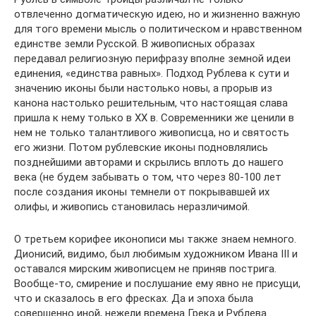
отвлеченно догматическую идею, но и жизненно важную
для того времени мысль о политическом и нравственном
единстве земли Русской. В живописных образах
передавал религиозную перифразу вполне земной идеи
единения, «единства равных». Подход Рублева к сути и
значению иконы были настолько новы, а прорыв из
канона настолько решительным, что настоящая слава
пришла к нему только в XX в. Современники же ценили в
нем не только талантливого живописца, но и святость
его жизни. Потом рублевские иконы подновлялись
позднейшими авторами и скрылись вплоть до нашего
века (не будем забывать о том, что через 80-100 лет
после создания иконы темнели от покрывавшей их
олифы, и живопись становилась неразличимой.
О третьем корифее иконописи мы также знаем немного.
Дионисий, видимо, был любимым художником Ивана III и
оставался мирским живописцем не приняв пострига.
Вообще-то, смирение и послушание ему явно не присущи,
что и сказалось в его фресках. Да и эпоха была
совершенно иной, нежели времена Грека и Рублева.