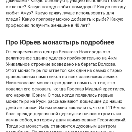
джинсами? Какую основную функцию выполняют белки
в клетке? Какую погоду любят помидоры? Какую погоду
любит Амур? Какую пряжу лучше использовать для
пледа? Какую приправу можно добавить к рыбе? Какую
профессию получить женщине в 40 лет?
Про Юрьев монастырь подробнее
От современного центра Великого Новгорода это
религиозное здание удалено приблизительно на 4 км.
Уникальное строение возведено на берегах Волхова.
Этот монастырь почитается как один из самых старых
православных памятников во всех славянских землях.
Наименование монастырю дали в память о том, кто
повелел его основать: когда Ярослав Мудрый крестился,
его нарекли Юрием. О том, когда появились первые
монастыри на Руси, рассказывают дошедшие до наших
дней летописи. Из них можно заключить, что в 1119-м на
базе прежде деревянной церквушки начали строить из
камня собор, которому дали наименование Георгиевский.
Тогда же монастырь становится духовным центром