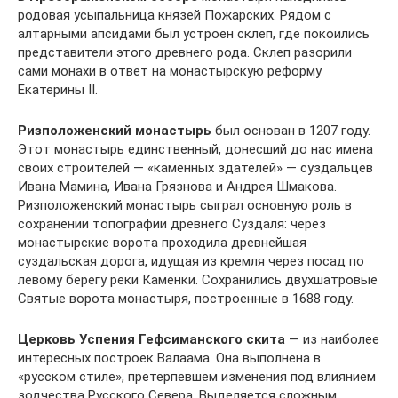
родовая усыпальница князей Пожарских. Рядом с
алтарными апсидами был устроен склеп, где покоились
представители этого древнего рода. Склеп разорили
сами монахи в ответ на монастырскую реформу
Екатерины II.
Ризположенский монастырь
был основан в 1207 году.
Этот монастырь единственный, донесший до нас имена
своих строителей — «каменных здателей» — суздальцев
Ивана Мамина, Ивана Грязнова и Андрея Шмакова.
Ризположенский монастырь сыграл основную роль в
сохранении топографии древнего Суздаля: через
монастырские ворота проходила древнейшая
суздальская дорога, идущая из кремля через посад по
левому берегу реки Каменки. Сохранились двухшатровые
Святые ворота монастыря, построенные в 1688 году.
Церковь Успения Гефсиманского скита
— из наиболее
интересных построек Валаама. Она выполнена в
«русском стиле», претерпевшем изменения под влиянием
зодчества Русского Севера. Выделяется сложным