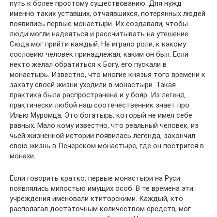
путь к более простому существованию. Для нужд
именно таких уставших, отчаявшихся, потерянных людей
появились первые монастыри. Их создавали, чтобы
люди могли надеяться и рассчитывать на утешение.
Сюда мог прийти каждый. Не играло роли, к какому
сословию человек принадлежал, каким он был. Если
некто желал обратиться к Богу, его пускали в
монастырь. Известно, что многие князья того времени к
закату своей жизни уходили в монастыри. Такая
практика была распространена и у бояр. Из легенд
практически любой наш соотечественник знает про
Илью Муромца. Это богатырь, который не имел себе
равных. Мало кому известно, что реальный человек, из
чьей жизненной истории появилась легенда, закончил
свою жизнь в Печерском монастыре, где он постригся в
монахи.
Если говорить кратко, первые монастыри на Руси
появлялись милостью имущих особ. В те времена эти
учреждения именовали ктиторскими. Каждый, кто
располагал достаточным количеством средств, мог