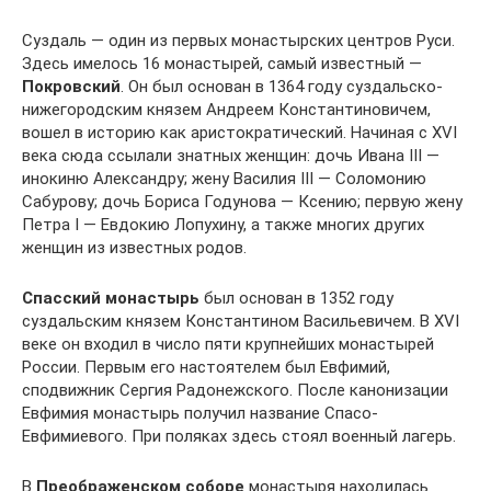
Суздаль — один из первых монастырских центров Руси.
Здесь имелось 16 монастырей, самый известный —
Покровский
. Он был основан в 1364 году суздальско-
нижегородским князем Андреем Константиновичем,
вошел в историю как аристократический. Начиная с XVI
века сюда ссылали знатных женщин: дочь Ивана III —
инокиню Александру; жену Василия III — Соломонию
Сабурову; дочь Бориса Годунова — Ксению; первую жену
Петра I — Евдокию Лопухину, а также многих других
женщин из известных родов.
Спасский монастырь
был основан в 1352 году
суздальским князем Константином Васильевичем. В XVI
веке он входил в число пяти крупнейших монастырей
России. Первым его настоятелем был Евфимий,
сподвижник Сергия Радонежского. После канонизации
Евфимия монастырь получил название Спасо-
Евфимиевого. При поляках здесь стоял военный лагерь.
В
Преображенском соборе
монастыря находилась