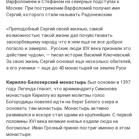
Варфоломеем и Стефаном на северных подступах к
Москве. При пострижении Варфоломей получил имя
Сергий, которого стали называть Радонежским.
«Преподобный Сергий своей жизнью, самой
возможностью такой жизни дал почувствовать
заскорбевшему народу, что в нем еще не все доброе
погасло и замерло… Русские люди XIV века признали это
действие чудом», — писал историк Василий Ключевский.
За свою жизнь Сергий основал еще несколько обителей,
а его ученики — еще до 40 монастырей на землях Руси.
Кирилло-Белозерский монастырь
был основан в 1397
году. Легенда гласит, что архимандриту Симонова
монастыря Кириллу во время молитвы голос
Богородицы повелел идти на берег Белого озера и
основать там монастырь. Монастырь активно
развивался и вскоре стал одним из крупнейших. С первой
половины XVI века великие князья ездили сюда на
богомолье. Иван Грозный принял постриг именно в этом
монастыре.