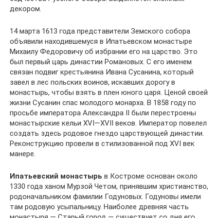
декором.
14 марта 1613 года представители Земского собора
объявили находившемуся в Ипатьевском монастыре
Михаилу Федоровичу об избрании его на царство. Это
был первый царь династии Романовых. С его именем
связан подвиг крестьянина Ивана Сусанина, который
завел в лес польских воинов, искавших дорогу в
монастырь, чтобы взять в плен юного царя. Ценой своей
жизни Сусанин спас молодого монарха. В 1858 году по
просьбе императора Александра II были перестроены
монастырские кельи XVI—XVII веков. Император повелел
создать здесь родовое гнездо царствующей династии.
Реконструкцию провели в стилизованной под XVI век
манере.
Ипатьевский монастырь
в Костроме основан около
1330 года ханом Мурзой Четом, принявшим христианство,
родоначальником фамилии Годуновых. Годуновы имели
там родовую усыпальницу. Наиболее древняя часть
монастыря — Старый город — существует со дня его