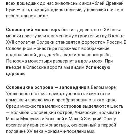
всех дошедших до нас живописных ансамблей Древней
Руси — это, пожалуй, единственный, уцелевший почти в
первозданном виде.
Соловецкий монастырь
был из дерева, но с XVI века
монахи приступили к каменному строительству. В конце
XVII столетия Соловки становятся форпостом России. В
Соловецком монастыре поражают воображение
водоналивной док, дамбы, садки для ловли рыбы.
Панорама монастыря развернута вдоль моря. При
въезде в Спасские ворота мы видим
Успенскую
церковь
.
Соловецкие острова — заповедник
в Белом море.
Удаленность от материка, суровость климата не
помешали заселению и преобразованию этого края.
Среди множества мелких островов выделяются шесть
— Большой Соловецкий остров, Анзерский, Большая и
Малая Муксулма и Большой и Малый Заяцкий. Славу
архипелагу принес монастырь, основанный в первой
половине XV века монахами-поселенцами.