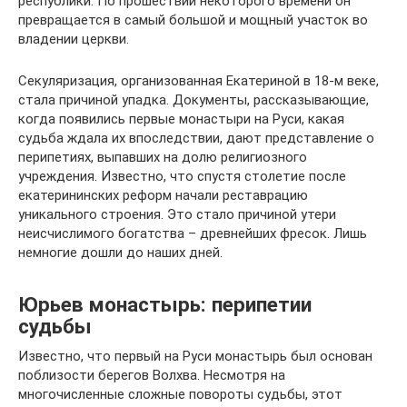
республики. По прошествии некоторого времени он
превращается в самый большой и мощный участок во
владении церкви.
Секуляризация, организованная Екатериной в 18-м веке,
стала причиной упадка. Документы, рассказывающие,
когда появились первые монастыри на Руси, какая
судьба ждала их впоследствии, дают представление о
перипетиях, выпавших на долю религиозного
учреждения. Известно, что спустя столетие после
екатерининских реформ начали реставрацию
уникального строения. Это стало причиной утери
неисчислимого богатства – древнейших фресок. Лишь
немногие дошли до наших дней.
Юрьев монастырь: перипетии
судьбы
Известно, что первый на Руси монастырь был основан
поблизости берегов Волхва. Несмотря на
многочисленные сложные повороты судьбы, этот