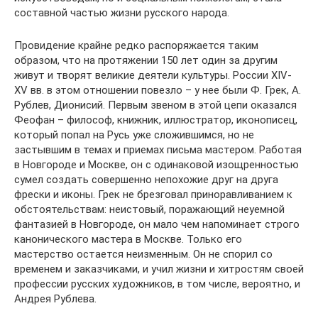
составной частью жизни русского народа.
Провидение крайне редко распоряжается таким
образом, что на протяжении 150 лет один за другим
живут и творят великие деятели культуры. России XIV-
XV вв. в этом отношении повезло – у нее были Ф. Грек, А.
Рублев, Дионисий. Первым звеном в этой цепи оказался
Феофан – философ, книжник, иллюстратор, иконописец,
который попал на Русь уже сложившимся, но не
застывшим в темах и приемах письма мастером. Работая
в Новгороде и Москве, он с одинаковой изощренностью
сумел создать совершенно непохожие друг на друга
фрески и иконы. Грек не брезговал приноравливанием к
обстоятельствам: неистовый, поражающий неуемной
фантазией в Новгороде, он мало чем напоминает строго
канонического мастера в Москве. Только его
мастерство остается неизменным. Он не спорил со
временем и заказчиками, и учил жизни и хитростям своей
профессии русских художников, в том числе, вероятно, и
Андрея Рублева.