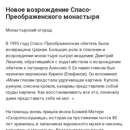
Новое возрождение Спасо-
Преображенского монастыря
Монастырский огород
В 1995 году Спасо-Преображенская обитель была
возвращена Церкви. Большую роль в спасении и
возрождении монастыря сыграл академик Дмитрий
Лихачев, обратившийся с ходатайством о возрождении
обители к патриарху Алексию II. Ее наместником был
назначен иеромонах Кирилл (Епифанов). Он вспоминал:
«Моим глазам предстала удручающая картина. Купола
рухнули, снесена кровля, казармы представляли собой
груды кирпича. Как восстанавливать все это, поначалу
даже представить себе не мог…».
На помощь вновь пришла икона Божией Матери
«Скоропослушница», которая на протяжении почти 80
лет хранилась в запасниках муромского музея и наконец
вернулась в монастырь. Восстановление пошло