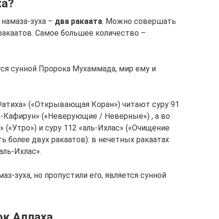
ха?
 намаза-зуха –
два ракаата
. Можно совершать
ракаатов. Самое большее количество –
ся сунной Пророка Мухаммада, мир ему и
-Фатиха» («Открывающая Коран») читают суру 91
ь-Кафирун» («Неверующие / Неверные») , а во
а» («Утро») и суру 112 «аль-Ихлас» («Очищение
ь более двух ракаатов): в нечетных ракаатах
аль-Ихлас».
з-зуха, но пропустили его, является сунной
ок Аллаха