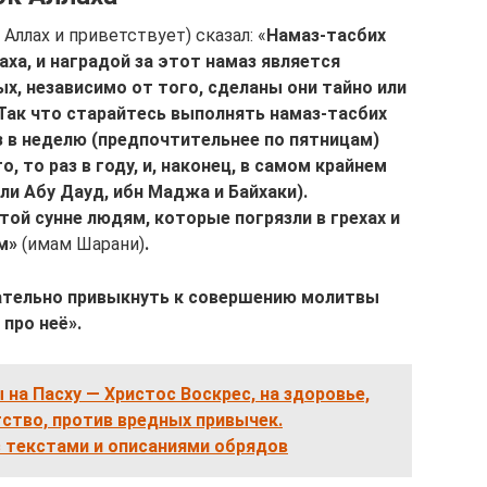
 Аллах и приветствует) сказал: «
Намаз-тасбих
ха, и наградой за этот намаз является
ых, независимо от того, сделаны они тайно или
 Так что старайтесь выполнять намаз-тасбих
з в неделю (предпочтительнее по пятницам)
о, то раз в году, и, наконец, в самом крайнем
али Абу Дауд, ибн Маджа и Байхаки).
ой сунне людям, которые погрязли в грехах и
м»
(имам Шарани)
.
тельно привыкнуть к совершению молитвы
 про неё».
на Пасху — Христос Воскрес, на здоровье,
тство, против вредных привычек.
с текстами и описаниями обрядов