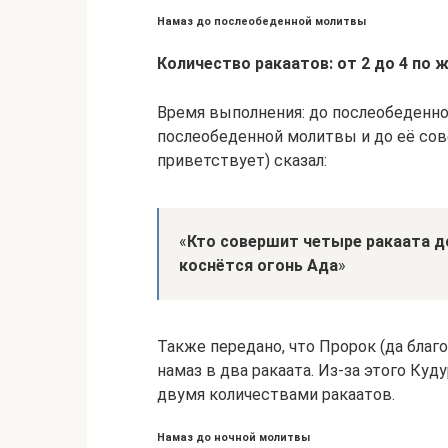
Намаз до послеобеденной молитвы
Количество ракаатов: от 2 до 4 по 
Время выполнения: до послеобеденной
послеобеденной молитвы и до её сове
приветствует) сказал:
«
Кто совершит четыре ракаата д
коснётся огонь Ада
»
Также передано, что Пророк (да благ
намаз в два ракаата. Из-за этого Ку
двумя количествами ракаатов.
Намаз до ночной молитвы