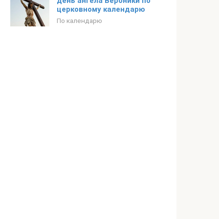
день ангела Вероники по
церковному календарю
По календарю