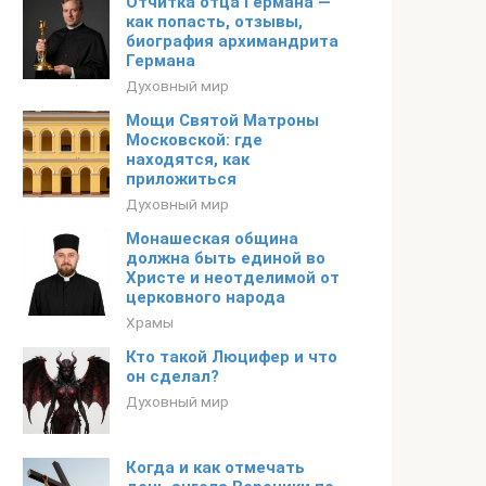
Отчитка отца Германа —
как попасть, отзывы,
биография архимандрита
Германа
Духовный мир
Мощи Святой Матроны
Московской: где
находятся, как
приложиться
Духовный мир
Монашеская община
должна быть единой во
Христе и неотделимой от
церковного народа
Храмы
Кто такой Люцифер и что
он сделал?
Духовный мир
Когда и как отмечать