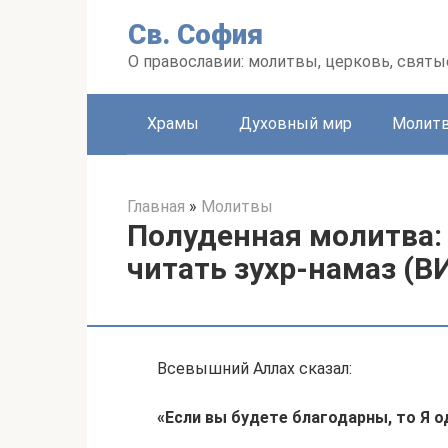
Перейти
Св. София
к
контенту
О православии: молитвы, церковь, святы
Храмы
Духовный мир
Молит
Главная
»
Молитвы
Полуденная молитва: 
читать зухр-намаз (В
Всевышний Аллах сказал:
«Если вы будете благодарны, то Я 