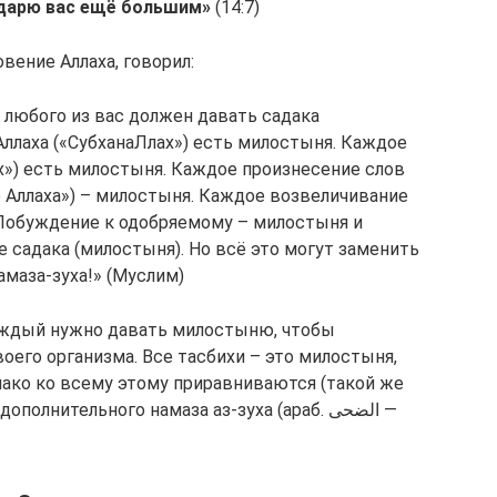
одарю вас ещё большим»
(14:7)
вение Аллаха, говорил:
 любого из вас должен давать садака
ллаха («СубханаЛлах») есть милостыня. Каждое
х») есть милостыня. Каждое произнесение слов
ме Аллаха») – милостыня. Каждое возвеличивание
. Побуждение к одобряемому – милостыня и
 садака (милостыня). Но всё это могут заменить
амаза-зуха!» (Муслим)
каждый нужно давать милостыню, чтобы
оего организма. Все тасбихи – это милостыня,
нако ко всему этому приравниваются (такой же
лнительного намаза аз-зуха (араб. الضحى —