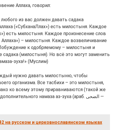
вение Аллаха, говорил:
 любого из вас должен давать садака
ллаха («СубханаЛлах») есть милостыня. Каждое
х») есть милостыня. Каждое произнесение слов
ме Аллаха») – милостыня. Каждое возвеличивание
. Побуждение к одобряемому – милостыня и
 садака (милостыня). Но всё это могут заменить
амаза-зуха!» (Муслим)
каждый нужно давать милостыню, чтобы
оего организма. Все тасбихи – это милостыня,
нако ко всему этому приравниваются (такой же
лнительного намаза аз-зуха (араб. الضحى —
2 на русском и церковнославянском языках