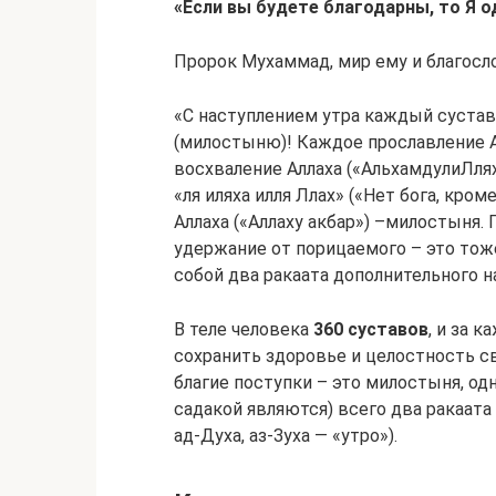
«Если вы будете благодарны, то Я 
Пророк Мухаммад, мир ему и благосло
«С наступлением утра каждый сустав
(милостыню)! Каждое прославление А
восхваление Аллаха («АльхамдулиЛля
«ля иляха илля Ллах» («Нет бога, кро
Аллаха («Аллаху акбар») –милостыня
удержание от порицаемого – это тоже
собой два ракаата дополнительного н
В теле человека
360 суставов
, и за 
сохранить здоровье и целостность св
благие поступки – это милостыня, од
садакой являются) всего два ракаата допо
ад-Духа, аз-Зуха — «утро»).