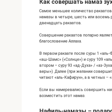
Как совершать намаз зу
Самое меньшее количество ракаатов
намазы в четыре, шесть или восемь 
двенадцать ракаатов.
Совершение ракаатов попарно являет
благословение Аллаха.
В первом ракаате после суры 1 «аль
«аш-Шамс» («Солнце») и суру 109 «ал
втором – суру 93 «ад-Духа» / «аз-Зух
веры»). Далее (при желании совершит
читают «аль-Кафирун», а в четных – «
Если вы намеревались совершить нама
возместить этот намаз.
Нафиль-намазы – подар