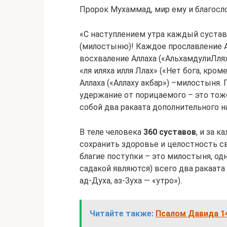
Пророк Мухаммад, мир ему и благосло
«С наступлением утра каждый сустав
(милостыню)! Каждое прославление А
восхваление Аллаха («АльхамдулиЛля
«ля иляха илля Ллах» («Нет бога, кро
Аллаха («Аллаху акбар») –милостыня
удержание от порицаемого – это тоже
собой два ракаата дополнительного н
В теле человека
360 суставов
, и за 
сохранить здоровье и целостность св
благие поступки – это милостыня, од
садакой являются) всего два ракаата допо
ад-Духа, аз-Зуха — «утро»).
Читайте также:
Псалом Давида 14