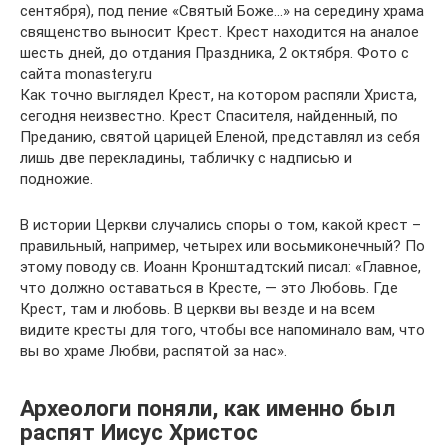
сентября), под пение «Святый Боже…» на середину храма
священство выносит Крест. Крест находится на аналое
шесть дней, до отдания Праздника, 2 октября. Фото с
сайта monastery.ru
Как точно выглядел Крест, на котором распяли Христа,
сегодня неизвестно. Крест Спасителя, найденный, по
Преданию, святой царицей Еленой, представлял из себя
лишь две перекладины, табличку с надписью и
подножие.
В истории Церкви случались споры о том, какой крест –
правильный, например, четырех или восьмиконечный? По
этому поводу св. Иоанн Кронштадтский писал: «Главное,
что должно оставаться в Кресте, — это Любовь. Где
Крест, там и любовь. В церкви вы везде и на всем
видите кресты для того, чтобы все напоминало вам, что
вы во храме Любви, распятой за нас».
Археологи поняли, как именно был
распят Иисус Христос