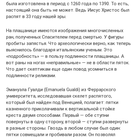
была изготовлена в период с 1260 года по 1390. То есть,
настоящий она быть не может. Ведь Иисус Христос был
распят в 33 году нашей эры.
На плащанице имеются изображения многочисленных
ран, полученных Спасителем перед смертью. У фигуры
пробиты запястья. Что археологически верно, как теперь
выяснилось благодаря итальянским ученым. Это
«подробность» — в пользу подлинности плащаницы. А
вот раны на ногах «неправильные» — не в области пяток.
Что дает скептикам еще один повод усомниться в
подлинности реликвии.
Эмануэла Гуалди (Emanuela Gualdi) из Феррарского
университета, исследовавшая скелет распятого,
который был найден под Венецией, полагает: пятки
казненного приколачивали к вертикальной стойке
креста двумя способами. Первый — обе ступни
повернуты в одну сторону, второй — ступни развернуты
в разные стороны. Гвоздь в любом случае был один:
пятки совмещали и пробивали разом. Он позволял