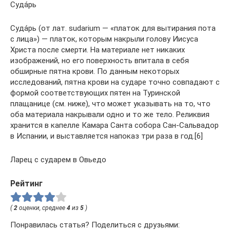
Суда́рь
Суда́рь (от лат. sudarium — «платок для вытирания пота
с лица») — платок, которым накрыли голову Иисуса
Христа после смерти. На материале нет никаких
изображений, но его поверхность впитала в себя
обширные пятна крови. По данным некоторых
исследований, пятна крови на сударе точно совпадают с
формой соответствующих пятен на Туринской
плащанице (см. ниже), что может указывать на то, что
оба материала накрывали одно и то же тело. Реликвия
хранится в капелле Камара Санта собора Сан-Сальвадор
в Испании, и выставляется напоказ три раза в год.[6]
Ларец с сударем в Овьедо
Рейтинг
(
2
оценки, среднее
4
из
5
)
Понравилась статья? Поделиться с друзьями: