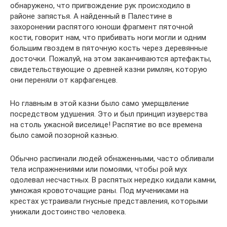
обнаружено, что пригвождение рук происходило в
районе запястья. А найденный в Палестине в
захоронении распятого юноши фрагмент пяточной
кости, говорит нам, что прибивать ноги могли и одним
большим гвоздем в пяточную кость через деревянные
досточки. Пожалуй, на этом заканчиваются артефакты,
свидетельствующие о древней казни римлян, которую
они переняли от карфагенцев.
Но главным в этой казни было само умерщвление
посредством удушения. Это и был принцип изуверства
на столь ужасной виселице! Распятие во все времена
было самой позорной казнью.
Обычно распинали людей обнаженными, часто обливали
тела испражнениями или помоями, чтобы рой мух
одолевал несчастных. В распятых нередко кидали камни,
умножая кровоточащие раны. Под мучениками на
крестах устраивали гнусные представления, которыми
унижали достоинство человека.