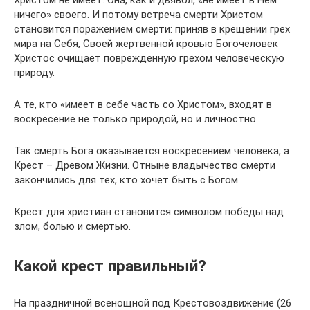
Христом не имеет. Она, как и дьявол, «не имеет в Нем
ничего» своего. И потому встреча смерти Христом
становится поражением смерти: приняв в крещении грех
мира на Себя, Своей жертвенной кровью Богочеловек
Христос очищает поврежденную грехом человеческую
природу.
А те, кто «имеет в себе часть со Христом», входят в
воскресение не только природой, но и личностно.
Так смерть Бога оказывается воскресением человека, а
Крест – Древом Жизни. Отныне владычество смерти
закончились для тех, кто хочет быть с Богом.
Крест для христиан становится символом победы над
злом, болью и смертью.
Какой крест правильный?
На праздничной всенощной под Крестовоздвижение (26