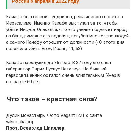
России 6 апреля в 2022 году
Каиафа был главой Сендриона, религиозного совета в
Иерусалиме. Именно Каиафа выступал за то, чтобы
убить Иисуса. Опасался, что его учение поднимет народ
на бунт, римляне его подавят, погубив множество людей,
а самого Каиафу отрешат от должности («С этого дня
положили убить Его», Иоанн, 11, 53).
Каиафа прослужил до 36 года. В 37 году его снял
губернатор Сирии Лусиус Ветелиус. Но бывший
первосвященник остался очень влиятельным. Умер в
возрасте 60 лет.
Что такое – крестная сила?
Дудин монастырь. Фото Vagant1221 с сайта
wikimedia.org
Прот. Всеволод Шпиллер
: