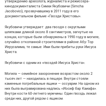
утверждению археолога, журналиста и режиссера-
кинодокументалиста Симхи Якубовичи (Simcha
Jacobovici), прозвучавшему в 2011 году в его
документальном фильме «Гвозди Христовы».
Якубовичи утверждает: два гвоздя с округлыми
шляпками длиной около 8 сантиметров, загнутые на
концах, которые были обнаружены в 1990 году в могиле,
случайно откопанной строителями в районе Абу-Тор
Иерусалима, те самые. Ими были прибиты руки Иисуса
Христа.
Якубовичи с одним из «гвоздей Иисуса Христа».
Могила — семейное захоронение возрастом около 2
тысяч лет — находилась в пещере. Внутри стояли
каменные погребальные ящики — оссуарии. На одном из
них была выгравирована надпись «Иосиф бар Каиафа».
Внутри кости 60-летнего мужчины. Один гвоздь лежал
среди них, другой рядом с ящиком.