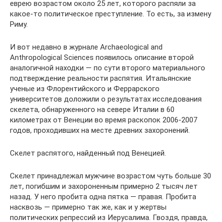
еврею возрастом около 25 лет, которого распяли за
какое-то политическое преступление. То есть, за измену
Риму.
И вот недавно в журнале Archaeological and
Anthropological Sciences появилось описание второй
аналогичной находки — по сути второго материального
подтверждение реальности распятия. Итальянские
ученые из Флорентийского и Феррарского
университетов доложили о результатах исследования
скелета, обнаруженного на севере Италии в 60
километрах от Венеции во время раскопок 2006-2007
годов, проходивших на месте древних захоронений.
Скелет распятого, найденный под Венецией.
Скелет принадлежал мужчине возрастом чуть больше 30
лет, погибшим и захороненным примерно 2 тысяч лет
назад. У него пробита одна пятка — правая. Пробита
насквозь — примерно так же, как и у жертвы
политических репрессий из Иерусалима. Гвоздя, правда,