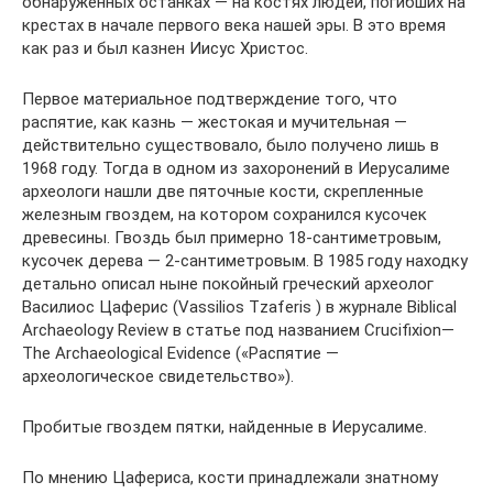
обнаруженных останках — на костях людей, погибших на
крестах в начале первого века нашей эры. В это время
как раз и был казнен Иисус Христос.
Первое материальное подтверждение того, что
распятие, как казнь — жестокая и мучительная —
действительно существовало, было получено лишь в
1968 году. Тогда в одном из захоронений в Иерусалиме
археологи нашли две пяточные кости, скрепленные
железным гвоздем, на котором сохранился кусочек
древесины. Гвоздь был примерно 18-сантиметровым,
кусочек дерева — 2-сантиметровым. В 1985 году находку
детально описал ныне покойный греческий археолог
Василиос Цаферис (Vassilios Tzaferis ) в журнале Biblical
Archaeology Review в статье под названием Crucifixion—
The Archaeological Evidence («Распятие —
археологическое свидетельство»).
Пробитые гвоздем пятки, найденные в Иерусалиме.
По мнению Цафериса, кости принадлежали знатному