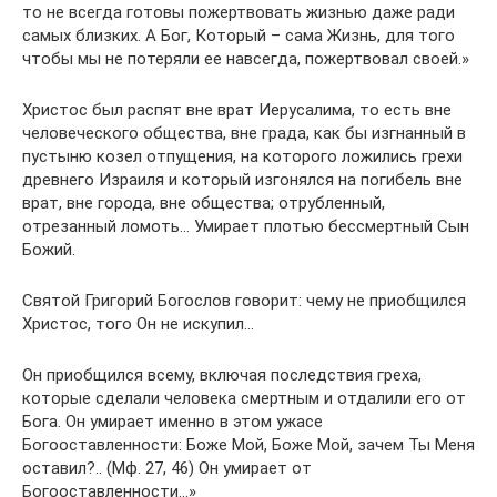
то не всегда готовы пожертвовать жизнью даже ради
самых близких. А Бог, Который – сама Жизнь, для того
чтобы мы не потеряли ее навсегда, пожертвовал своей.»
Христос был распят вне врат Иерусалима, то есть вне
человеческого общества, вне града, как бы изгнанный в
пустыню козел отпущения, на которого ложились грехи
древнего Израиля и который изгонялся на погибель вне
врат, вне города, вне общества; отрубленный,
отрезанный ломоть… Умирает плотью бессмертный Сын
Божий.
Святой Григорий Богослов говорит: чему не приобщился
Христос, того Он не искупил…
Он приобщился всему, включая последствия греха,
которые сделали человека смертным и отдалили его от
Бога. Он умирает именно в этом ужасе
Богооставленности: Боже Мой, Боже Мой, зачем Ты Меня
оставил?.. (Мф. 27, 46) Он умирает от
Богооставленности…»