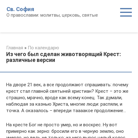
Перейти
Св. София
к
О православии: молитвы, церковь, святые
контенту
Главная
»
По календарю
Из чего был сделан животворящий Крест:
различные версии
На дворе 21 век, а все продолжают спрашивать: почему
крест стал главной святыней христиан? Крест – это же
страшно, мрачно, вроде как всему конец. Так думали,
наблюдая за казнью Христа, многие люди: распяли, и
точка. А оказалось – впереди таааакое продолжение…
На кресте Бог не просто умер, но и воскрес. Ну вот
примерно как зерно: бросили его в черную землю, оно
умерло, но ведь не только: из него вырос целый колос