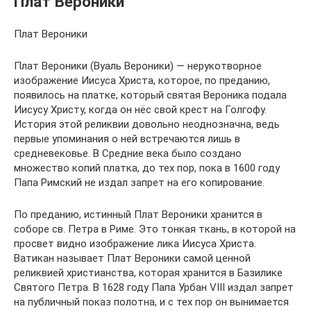
Плат Вероники
Плат Вероники
Плат Вероники (Вуаль Вероники) — нерукотворное
изображение Иисуса Христа, которое, по преданию,
появилось на платке, который святая Вероника подала
Иисусу Христу, когда он нёс свой крест на Голгофу.
История этой реликвии довольно неоднозначна, ведь
первые упоминания о ней встречаются лишь в
средневековье. В Средние века было создано
множество копий платка, до тех пор, пока в 1600 году
Папа Римский не издал запрет на его копирование.
По преданию, истинный Плат Вероники хранится в
соборе св. Петра в Риме. Это тонкая ткань, в которой на
просвет видно изображение лика Иисуса Христа.
Ватикан называет Плат Вероники самой ценной
реликвией христианства, которая хранится в Базилике
Святого Петра. В 1628 году Папа Урбан VIII издал запрет
на публичный показ полотна, и с тех пор он вынимается