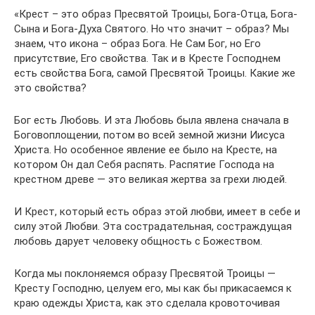
«Крест – это образ Пресвятой Троицы, Бога-Отца, Бога-
Сына и Бога-Духа Святого. Но что значит – образ? Мы
знаем, что икона – образ Бога. Не Сам Бог, но Его
присутствие, Его свойства. Так и в Кресте Господнем
есть свойства Бога, самой Пресвятой Троицы. Какие же
это свойства?
Бог есть Любовь. И эта Любовь была явлена сначала в
Боговоплощении, потом во всей земной жизни Иисуса
Христа. Но особенное явление ее было на Кресте, на
котором Он дал Себя распять. Распятие Господа на
крестном древе — это великая жертва за грехи людей.
И Крест, который есть образ этой любви, имеет в себе и
силу этой Любви. Эта сострадательная, состраждущая
любовь дарует человеку общность с Божеством.
Когда мы поклоняемся образу Пресвятой Троицы —
Кресту Господню, целуем его, мы как бы прикасаемся к
краю одежды Христа, как это сделала кровоточивая