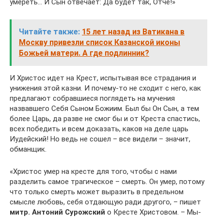
умереть… И Сын отвечает: Да будет так, Отче!»
Читайте также:
15 лет назад из Ватикана в
Москву привезли список Казанской иконы
Божьей матери. А где подлинник?
И Христос идет на Крест, испытывая все страдания и
унижения этой казни. И почему-то не сходит с него, как
предлагают собравшиеся поглядеть на мучения
назвавшего Себя Сыном Божиим. Был бы Он Сын, а тем
более Царь, да разве не смог бы и от Креста спастись,
всех победить и всем доказать, каков на деле царь
Иудейский! Но ведь не сошел – все видели – значит,
обманщик.
«Христос умер на кресте для того, чтобы с нами
разделить самое трагическое – смерть. Он умер, потому
что только смерть может выразить в предельном
смысле любовь, себя отдающую ради другого, – пишет
митр. Антоний Сурожский
о Кресте Христовом. – Мы-