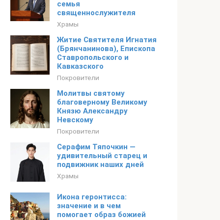
семья
священнослужителя
Храмы
Житие Святителя Игнатия
(Брянчанинова), Епископа
Ставропольского и
Кавказского
Покровители
Молитвы святому
благоверному Великому
Князю Александру
Невскому
Покровители
Серафим Тяпочкин —
удивительный старец и
подвижник наших дней
Храмы
Икона геронтисса:
значение и в чем
помогает образ божией