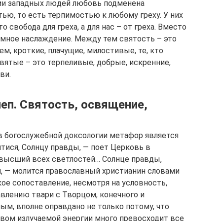
нии западных людей любовь подменена
ью, то есть терпимостью к любому греху. У них
о свобода для греха, а для нас – от греха. Вместо
емное наслаждение. Между тем святость – это
, кроткие, плачущие, милостивые, те, кто
Святые – это терпеливые, добрые, искренние,
ви.
еп. Святость, освящение,
в богослужебной доксологии метафор является
тися, Солнцу правды, — поет Церковь в
евысший всех светлостей… Солнце правды,
я, — молится православный христианин словами
ое сопоставление, несмотря на условность,
авлению твари с Творцом, конечного и
ым, вполне оправдано не только потому, что
вом излучаемой энергии много превосходит все