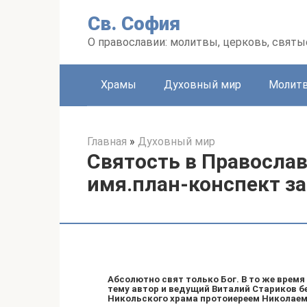
Перейти
Св. София
к
контенту
О православии: молитвы, церковь, святы
Храмы
Духовный мир
Молит
Главная
»
Духовный мир
Святость в Правосла
имя.план-конспект за
Абсолютно свят только Бог. В то же время
тему автор и ведущий Виталий Стариков б
Никольского храма протоиереем Николаем