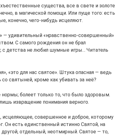
ерхъестественные существа, все в свете и золоте
нечно, в магической помощи. Или пуще того: есть
е, конечно, чего-нибудь исцеляют.
ой» — удивительный «нравственно-совершенный»
вом. С самого рождения он не брал
у, с детства не любил шумные игры… Читатель
я», «это для нас святое». Штука опасная — ведь
ь со святыней, кроме как убивать за неё?
нормы; болеет только то, что было здоровым.
 лишь извращение понимания верного.
е, исцеляющее, совершенное и доброе, которому
ог. Он есть единственный истинно Святой, на
другой, отдельный, неотмирный. Святое — то,