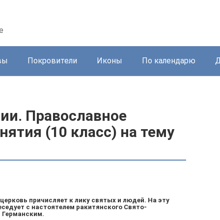
е
вы
Покровители
Иконы
По календарю
Д
вии. Православное
нятия (10 класс) на тему
 церковь причисляет к лику святых и людей. На эту
еседует с настоятелем ракитянского Свято-
 Германским.