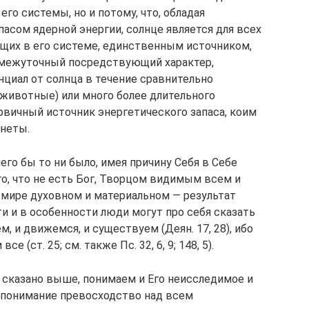
его системы, но и потому, что, обладая
асом ядерной энергии, солнце является для всех
щих в его системе, единственным источником,
омежуточный посредствующий характер,
нциал от солнца в течение сравнительно
 животные) или много более длительного
ервичный источник энергетического запаса, коим
анеты.
его бы то ни было, имея причину Себя в Себе
го, что не есть Бог, Творцом видимым всем и
мире духовном и материальном — результат
ти и в особенности люди могут про себя сказать
, и движемся, и существуем (Деян. 17, 28), ибо
 (ст. 25; см. также Пс. 32, 6, 9; 148, 5).
к сказано выше, понимаем и Его неисследимое и
понимание превосходство над всем