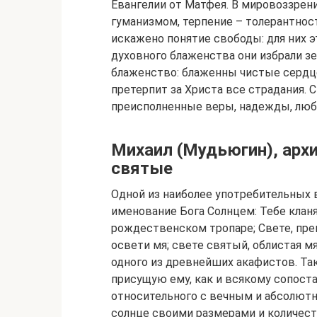
Евангелии от Матфея. В мировоззре
гуманизмом, терпение – толерантност
искажено понятие свободы: для них эт
духовного блаженства они избрали з
блаженство: блаженны чистые сердцем
претерпит за Христа все страдания. 
преисполненные веры, надежды, люб
Михаил (Мудьюгин), архи
святые
Одной из наиболее употребительных 
именование Бога Солнцем: Тебе кланя
рождественском тропаре; Свете, пр
освети мя; свете святый, облистая м
одного из древнейших акафистов. Так
присущую ему, как и всякому сопост
относительного с вечным и абсолютн
солнце своими размерами и количест