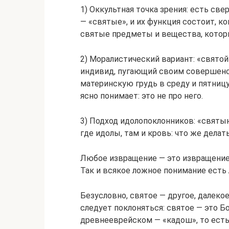
1) Оккультная точка зрения: есть св
— «святые», и их функция состоит, ко
святые предметы и вещества, которы
2) Моралистический вариант: «свят
индивид, пугающий своим совершенст
материнскую грудь в среду и пятниц
ясно понимает: это не про него.
3) Подход идолопоклонников: «святын
где идолы, там и кровь: что же делат
Любое извращение — это извращение 
Так и всякое ложное понимание есть
Безусловно, святое — другое, далеко
следует поклоняться: святое — это Б
древнееврейском — «кадош», то есть 