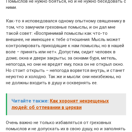
Помыслов не нужно бояться, но и не нужно беседовать с
ними.
Как-то я исповедовался одному опытному священнику в
том, что замучили греховные помыслы, и он дал мне
такой совет: «Воспринимай помыслы как что-то
внешнее, не имеющее к тебе отношения. Мысль может
контролировать приходящие к нам помыслы, но в нашей
воле – принять или нет». Допустим, сидит человек в
доме; окна и двери закрыты; за окнами буря, метель,
непогода, но они не вредят ему, пока он не открыл окно.
Но стоит открыть – непогода ворвется внутрь, и станет
неуютно и холодно. Так же и мысли: они неизбежны, но
не должны входить в душу и осквернять ее.
Читайте также:
Как хоронят некрещеных
людей: об отпевании в церкви
Очень важно не только избавляться от греховных
помыслов и не допускать их в свою душу, но и заполнять