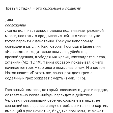
Третья стадия – это
склонение к помыслу
, или
сосложение
, когда воля настолько подпала под влияние греховной
мысли, настолько сроднилась с ней, что человек уже
готов перейти к действиям. Грех уже наполовину
совершен в мыслях. Как говорит Господь в Евангелии:
«Из сердца исходят злые помыслы, убийства,
прелюбодеяния, любодеяния, кражи, лжесвидетельства,
хуления» (Мф. 15: 19), таким образом показывая, с чего
начинается грех – «со злого помысла» о нем. И апостол
Иаков пишет: «Похоть же, зачав, рождает грех, а
содеянный грех рождает смерть» (Иак. 1: 15).
Греховный помысел, который поселился в душе и сердце,
обязательно когда-нибудь перейдет в действие.
Человек, позволяющий себе нескромные взгляды, не
хранящий свое зрение и слух от соблазнительных картин,
имеющий в уме нечистые, блудные помыслы, не может