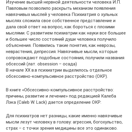
Изучение высшей нервной деятельности человека И.П.
Павловым позволило раскрыть механизм появления
навязчивых мыслей у человека Психиатрия о хульных
мыслях сложила свое собственное представление и
дала свой ответ на вопрос, как бороться с плохими
мыслями. С развитием психиатрии как науки все большее
и большее число состояний души человека получило
объяснения. Появились такие понятия, как неврозы,
неврастения, депрессия. Навязчивые мысли, которые
сопровождают подобные состояния, получили названия
обсессий (лат. obsession – осада)
В начале XX в.в психиатрии выделилось отдельное
обсессивно-компульсивное расстройство (ОКР).
В книге «Обсессивно-компульсивное расстройство:
причины, развитие и лечение» под редакцией Калеба
Лэка (Caleb W. Lack) дается определение ОКР:
Для психиатров нет разницы, какие именно навязчивые
мысли лезут человеку в голову: агрессия, богохульство,
страх – с точки зрения медицины все это одинаково.