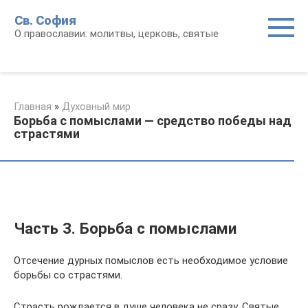
Перейти
Св. София
к
О православии: молитвы, церковь, святые
контенту
Главная
»
Духовный мир
Борьба с помыслами — средство победы над
страстями
Часть 3. Борьба с помыслами
Отсечение дурных помыслов есть необходимое условие
борьбы со страстями.
Страсть рождается в душе человека не сразу. Святые