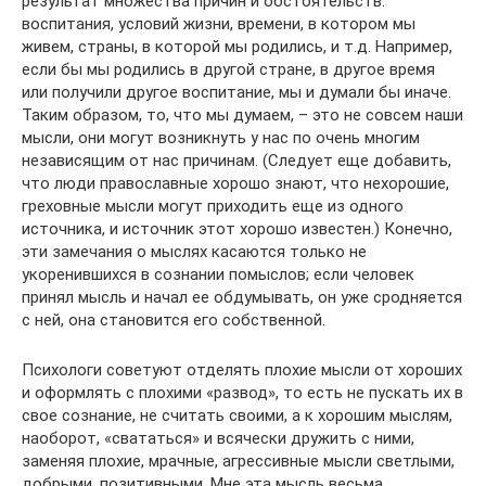
результат множества причин и обстоятельств:
воспитания, условий жизни, времени, в котором мы
живем, страны, в которой мы родились, и т.д. Например,
если бы мы родились в другой стране, в другое время
или получили другое воспитание, мы и думали бы иначе.
Таким образом, то, что мы думаем, – это не совсем наши
мысли, они могут возникнуть у нас по очень многим
независящим от нас причинам. (Следует еще добавить,
что люди православные хорошо знают, что нехорошие,
греховные мысли могут приходить еще из одного
источника, и источник этот хорошо известен.) Конечно,
эти замечания о мыслях касаются только не
укоренившихся в сознании помыслов; если человек
принял мысль и начал ее обдумывать, он уже сродняется
с ней, она становится его собственной.
Психологи советуют отделять плохие мысли от хороших
и оформлять с плохими «развод», то есть не пускать их в
свое сознание, не считать своими, а к хорошим мыслям,
наоборот, «свататься» и всячески дружить с ними,
заменяя плохие, мрачные, агрессивные мысли светлыми,
добрыми, позитивными. Мне эта мысль весьма