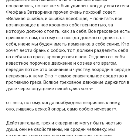
понравилась, но как же я был удивлен, когда у святителя
Феофана Затворника прочел очень похожий совет:
«Великая ошибка, и ошибка всеобщая, – почитать все
возникающее в нас кровною собственностью, за
которую должно стоять, как за себя. Все греховное есть
пришлое к нам, потому его всегда должно отделять от
себя, иначе мы будем иметь изменника в себе самих. Кто
хочет вести брань с собою, тот должен разделить себя
на себя и на врага, кроющегося в нем. Отделив от себя
известное порочное движение и сознав его врагом,
передай потом это сознание и чувству, возроди в сердце
неприязнь к нему. Это – самое спасительное средство к
прогнанию греха. Всякое греховное движение держится в
душе через ощущение некой
приятности
от него; потому, когда возбуждена неприязнь к нему,
оно, лишаясь всякой опоры, само собою исчезает».
Действительно, грех и скверна не могут быть частью
души, они не свойственны, не сродни человеку; мы
сотворены чистыми, светлыми, очищены водами