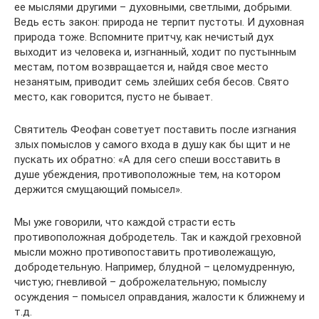
ее мыслями другими – духовными, светлыми, добрыми.
Ведь есть закон: природа не терпит пустоты. И духовная
природа тоже. Вспомните притчу, как нечистый дух
выходит из человека и, изгнанный, ходит по пустынным
местам, потом возвращается и, найдя свое место
незанятым, приводит семь злейших себя бесов. Свято
место, как говорится, пусто не бывает.
Святитель Феофан советует поставить после изгнания
злых помыслов у самого входа в душу как бы щит и не
пускать их обратно: «А для сего спеши восставить в
душе убеждения, противоположные тем, на котором
держится смущающий помысел».
Мы уже говорили, что каждой страсти есть
противоположная добродетель. Так и каждой греховной
мысли можно противопоставить противолежащую,
добродетельную. Например, блудной – целомудренную,
чистую; гневливой – доброжелательную; помыслу
осуждения – помысел оправдания, жалости к ближнему и
т.д.