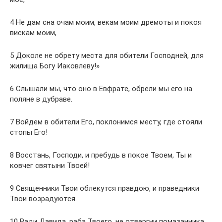
4 Не дам сна очам моим, векам моим дремоты и покоя
вискам моим,
5 Доколе не обрету места для обители Господней, для
жилища Богу Иаковлеву!»
6 Слышали мы, что оно в Евфрате, обрели мы его на
поляне в дубраве.
7 Войдем в обители Его, поклонимся месту, где стояли
стопы Его!
8 Восстань, Господи, и пребудь в покое Твоем, Ты и
ковчег святыни Твоей!
9 Священники Твои облекутся правдою, и праведники
Твои возрадуются.
10 Ради Давида, раба Твоего, не отвергни помазанника