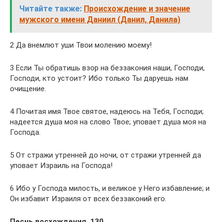
Читайте также:
Происхождение и значение
мужского имени Даниил (Данил, Данила)
2 Да внемлют уши Твои молению моему!
3 Если Ты обратишь взор на беззакония наши, Господи,
Господи, кто устоит? Ибо только Ты даруешь нам
очищение.
4 Почитая имя Твое святое, надеюсь на Тебя, Господи;
надеется душа моя на слово Твое; уповает душа моя на
Господа.
5 От стражи утренней до ночи, от стражи утренней да
уповает Израиль на Господа!
6 Ибо у Господа милость, и великое у Него избавление; и
Он избавит Израиля от всех беззаконий его.
Песнь восхождения, 130