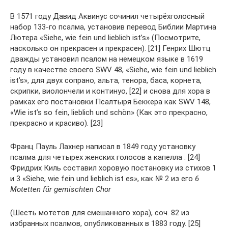
В 1571 году Давид Аквинус сочинил четырёхголосный
набор 133-го псалма, установив перевод Библии Мартина
Лютера «Siehe, wie fein und lieblich ist’s» (Посмотрите,
насколько он прекрасен и прекрасен). [21] Генрих Шютц
дважды установил псалом на немецком языке в 1619
году в качестве своего SWV 48, «Siehe, wie fein und lieblich
ist’s», для двух сопрано, альта, тенора, баса, корнета,
скрипки, виолончели и континуо, [22] и снова для хора в
рамках его постановки Псалтыря Беккера как SWV 148,
«Wie ist’s so fein, lieblich und schön» (Как это прекрасно,
прекрасно и красиво). [23]
Франц Пауль Лахнер написал в 1849 году установку
псалма для четырех женских голосов а капелла . [24]
Фридрих Киль составил хоровую постановку из стихов 1
и 3 «Siehe, wie fein und lieblich ist es», как № 2 из его
6
Motetten für gemischten Chor
(Шесть мотетов для смешанного хора), соч. 82 из
избранных псалмов, опубликованных в 1883 году. [25]