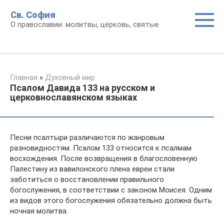
Перейти
Св. София
к
О православии: молитвы, церковь, святые
контенту
Главная
»
Духовный мир
Псалом Давида 133 на русском и
церковнославянском языках
Песни псалтыри различаются по жанровым
разновидностям. Псалом 133 относится к псалмам
восхождения. После возвращения в благословенную
Палестину из вавилонского плена евреи стали
заботиться о восстановлении правильного
богослужения, в соответствии с законом Моисея. Одним
из видов этого богослужения обязательно должна быть
ночная молитва.