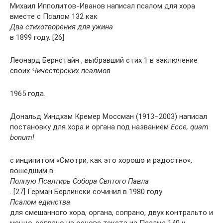
Михаил Ипполитов-Иванов написал псалом для хора
вместе с Псалом 132 как
Два стихотворения для ужина
в 1899 году. [26]
Леонард Бернстайн , выбравший стих 1 в заключение
своих
Чичестерских псалмов
1965 года.
Дональд Уиндхэм Кремер Моссман (1913–2003) написал
постановку для хора и органа под названием
Ecce, quam
bonum!
с инципитом «Смотри, как это хорошо и радостно»,
вошедшим в
Полную Псалтирь Собора Святого Павла
. [27] Герман Берлински сочинил в 1980 году
Псалом единства
для смешанного хора, органа, сопрано, двух контральто и
меццо-сопрано на основе текста из Псалма 140 и