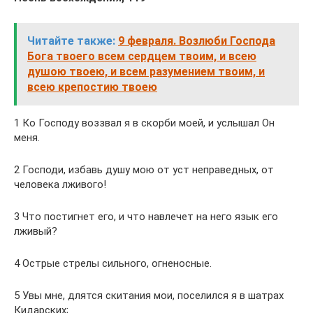
Читайте также:
9 февраля. Возлюби Господа
Бога твоего всем сердцем твоим, и всею
душою твоею, и всем разумением твоим, и
всею крепостию твоею
1 Ко Господу воззвал я в скорби моей, и услышал Он
меня.
2 Господи, избавь душу мою от уст неправедных, от
человека лживого!
3 Что постигнет его, и что навлечет на него язык его
лживый?
4 Острые стрелы сильного, огненосные.
5 Увы мне, длятся скитания мои, поселился я в шатрах
Кидарских;