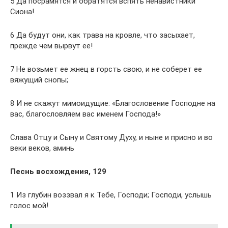
5 Да посрамятся и обратятся вспять ненавистники
Сиона!
6 Да будут они, как трава на кровле, что засыхает,
прежде чем вырвут ее!
7 Не возьмет ее жнец в горсть свою, и не соберет ее
вяжущий снопы;
8 И не скажут мимоидущие: «Благословение Господне на
вас, благословляем вас именем Господа!»
Слава Отцу и Сыну и Святому Духу, и ныне и присно и во
веки веков, аминь
Песнь восхождения, 129
1 Из глубин воззвал я к Тебе, Господи; Господи, услышь
голос мой!