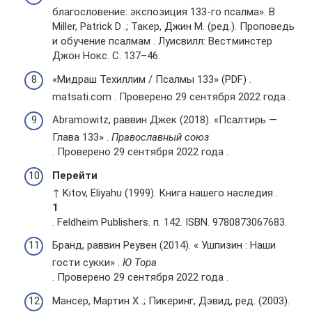
благословение: экспозиция 133-го псалма». В
Miller, Patrick D .; Такер, Джин М. (ред.). Проповедь
и обучение псалмам . Луисвилл: Вестминстер
Джон Нокс. С. 137–46.
«Мидраш Техиллим / Псалмы 133» (PDF) .
matsati.com . Проверено 29 сентября 2022 года .
Abramowitz, раввин Джек (2018). «Псалтирь —
Глава 133» .
Православный союз
. Проверено 29 сентября 2022 года .
Перейти
↑ Kitov, Eliyahu (1999). Книга нашего наследия .
1
. Feldheim Publishers. п. 142. ISBN. 9780873067683.
Бранд, раввин Реувен (2014). « Ушпизин : Наши
гости сукки» .
Ю Тора
. Проверено 29 сентября 2022 года .
Мансер, Мартин Х .; Пикеринг, Дэвид, ред. (2003).