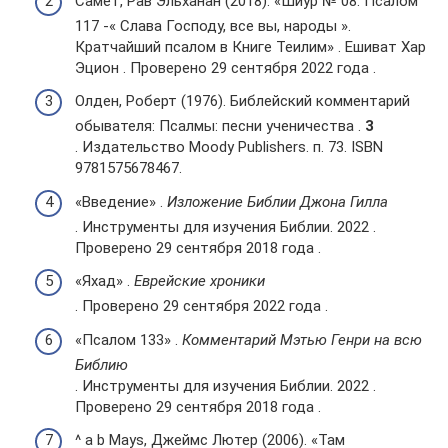
Самет, Рав Эльханан (2018). «Шиур № 08: Псалом
117 -« Слава Господу, все вы, народы ».
Кратчайший псалом в Книге Теилим» . Ешиват Хар
Эцион . Проверено 29 сентября 2022 года .
Олден, Роберт (1976). Библейский комментарий
обывателя: Псалмы: песни ученичества .
3
. Издательство Moody Publishers. п. 73. ISBN
9781575678467.
«Введение» .
Изложение Библии Джона Гилла
. Инструменты для изучения Библии. 2022 .
Проверено 29 сентября 2018 года .
«Яхад» .
Еврейские хроники
. Проверено 29 сентября 2022 года .
«Псалом 133» .
Комментарий Мэтью Генри на всю
Библию
. Инструменты для изучения Библии. 2022 .
Проверено 29 сентября 2018 года .
^ a b Mays, Джеймс Лютер (2006). «Там