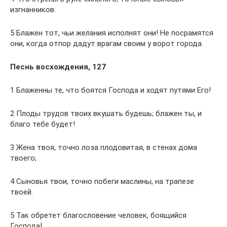
изгнанников.
5 Блажен тот, чьи желания исполнят они! Не посрамятся
они, когда отпор дадут врагам своим у ворот города.
Песнь восхождения, 127
1 Блаженны те, что боятся Господа и ходят путями Его!
2 Плоды трудов твоих вкушать будешь; блажен ты, и
благо тебе будет!
3 Жена твоя, точно лоза плодовитая, в стенах дома
твоего;
4 Сыновья твои, точно побеги маслины, на трапезе
твоей.
5 Так обретет благословение человек, боящийся
Господа!