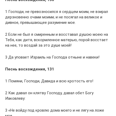
1 Господи, не превозносился я сердцем моим, не взирал
дерзновенно очами моими; и не посягал на великое и
дивное, превышающее разумение мое.
2 Если не был я смиренным и восставал душою моею на
Тебя, как дитя, вскормленное матерью, порой восстает
на нее, то воздай за это душе моей!
3 Да уповает Израиль на Господа отныне и навеки!
Песнь восхождения, 131
1 Помяни, Господи, Давида и всю кротость его!
2 Как давал он клятву Господу, давал обет Богу
Иаковлеву:
3 «Не войду под кровлю дома моего и не лягу на ложе
мое,