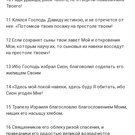
Твоего!
11 Клялся Господь Давиду истиною, и не отречется от
нее: «Потомков твоих посажу на престоле твоем!
12 Если сохранят сыны твои завет Мой и откровения
Мои, которым научу их, то сыновья их навеки воссядут
на престоле твоем»!
13 Ибо Господь избрал Сион, благоволил соделать его
жилищем Своим.
14 «Здесь мой покой навеки, здесь буду Я обитать, ибо
Сион угоден Мне!
15 Трапезу Израиля благословлю благословением Моим,
нищих его насыщу хлебом;
16 Священников его облеку ризой спасения, и
праведники его радостью великой возрадуются.