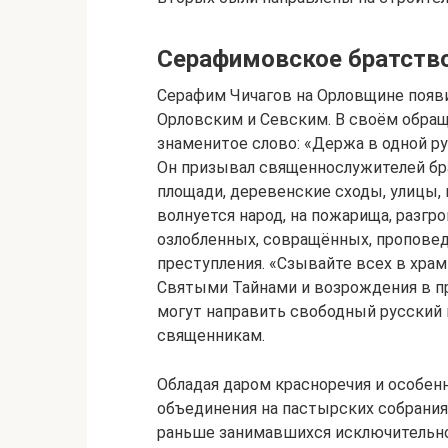
Серафимовское братств
Серафим Чичагов на Орловщине появил
Орловским и Севским. В своём обращ
знаменитое слово: «Держа в одной ру
Он призывал священнослужителей бра
площади, деревенские сходы, улицы, 
волнуется народ, на пожарища, разг
озлобленных, совращённых, проповед
преступления. «Сзывайте всех в храм
Святыми Тайнами и возрождения в пр
могут направить свободный русский н
священникам.
Обладая даром красноречия и особен
объединения на пастырских собрания
раньше занимавшихся исключительно