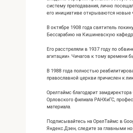
систему преподавания, лично посеща
его инициативе открываются новые 
В октябре 1908 года святитель покин
Бессарабию на Кишиневскую кафедру.
Его расстреляли в 1937 году по обв
агитации». Чичагов к тому времени б
В 1988 года полностью реабилитиров
православной церкви причислен к ли
Орелтаймс благодарит замдиректора 
Орловского филиала РАНХиГС, профес
материала.
Подписывайтесь на ОрелТаймс в Googl
Яндекс.Дзен, следите за главными но