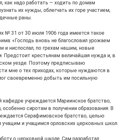
 как надо работать — ходить по домам
узнать их нужды, облегчать их горе участием,
рдечные раны.
х № 31 от 30 июля 1906 года имеется такое
има: «Господь вновь не благословил урожаем
и и ниспослал, по грехам нашим, новые
. Предстоит крестьянам величайшая нужда и, в
нском уезде. Поэтому предписываю
ти мне о тех приходах, которые нуждаются в
мог своевременно добыть им посильную
й кафедре учреждается Мариинское братство,
 особенно сиротам в получении образования. В
чреждается Серафимовское братство, целью
учащим и учащимся орловских церковных школ.
боту о церковной школе. Сам разработал