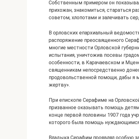
Собственным примером он показывал,
прихожан, знакомиться, стараться раз
советом, хлопотами и залечивать се
В орловских епархиальный ведомостя
распоряжение преосвященного Сераф
многие местности Орловской губерни
испытания, уничтожив посевы градом
особенности, в Карачаевском и Мце
священникам непосредственно донес
продовольственной помощи, дабы я 
жертву».
При епископе Серафиме на Орловско
призванное оказывать помощь детям,
конце первой половины 1907 года у
которого была помощь нуждающимся 
Владыка Серафим проявлял особую за