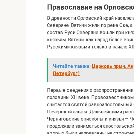
Православие на Орловск
В древности Орловский край населяли
Северяне. Вятичи жили по реке Оке, а
состав Руси Северяне вошли при княз
князьям. Вятичи, как народ более во
Русскими князьми только в начале XII
Читайте также:
Церковь прмч. Ан
Петербург)
Первые сведения о распространении 
половины XII веке. Провозвестником
считается святой равноапостольный
Печерской лавры. Дальнейшими расп
Черниговские епископы и князья — Ч
продолжали заниматься апостольской
вторых были направлены на строител