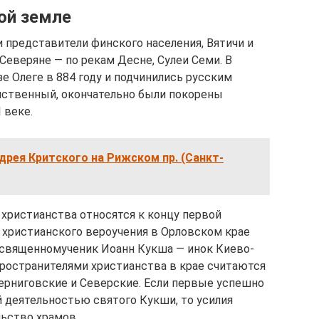
ой земле
 представители финского населения, Вятичи и
 Северяне — по рекам Десне, Сулеи Семи. В
е Олеге в 884 году и подчинились русским
инственный, окончательно были покорены
 веке.
дрея Критского на Рижском пр. (Санкт-
христианства относятся к концу первой
 христианского вероучения в Орловском крае
 священномученик Иоанн Кукша — инок Киево-
ространителями христианства в крае считаются
ерниговские и Северские. Если первые успешно
 деятельностью святого Кукши, то усилия
ьство храмов.