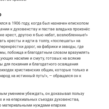
о
ся в 1906 году, когда был назначен епископом
ении к духовенству и пастве владыка произнёс
ке крест, другою я бью набат, возлюбленные!»
ть кресты и идти в толпу, «поспешать» на
перекрёстки дорог, на фабрики и заводы, где
ромы, побоища и благодатным словом вразумлять
ующих насилие и смуту, готовых на всякие
ы для покаяния и благодатного освящения
иходах христианских общин, которые только и
арод на истинный путь!», — обращался он к
ным умением убеждать, он доказывал пользу
х и на епархиальных съездах духовенства,
 материальными нуждами епархии.