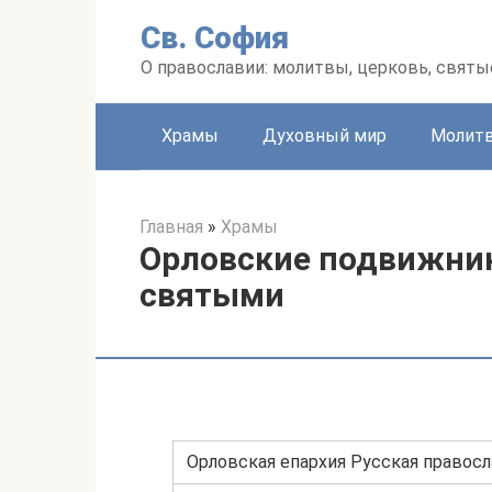
Перейти
Св. София
к
контенту
О православии: молитвы, церковь, святы
Храмы
Духовный мир
Молит
Главная
»
Храмы
Орловские подвижник
святыми
Орловская епархия Русская правос