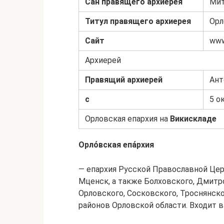
Сан правящего архиерея
Мит
Титул правящего архиерея
Орл
Сайт
www.
Архиерей
Правящий архиерей
Ант
с
5 о
Орловская епархия на
Викискладе
Орло́вская епа́рхия
— епархия Русской Православной Цер
Мценск, а также Болховского, Дмитр
Орловского, Сосковского, Троснянск
районов Орловской области. Входит 