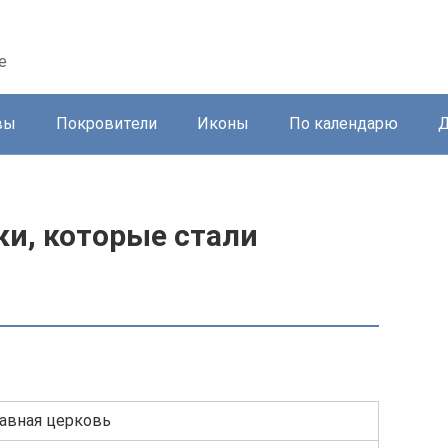
е
вы
Покровители
Иконы
По календарю
Д
и, которые стали
лавная церковь