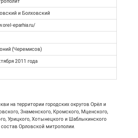
рополит
овский и Болховский
orel-eparhia.ru/
оний (Черемисов)
ктября 2011 года
кви на территории городских округов Орёл и
овского, Знаменского, Кромского, Мценского,
ого, Урицкого, Хотынецкого и Шаблыкинского
в состав Орловской митрополии.