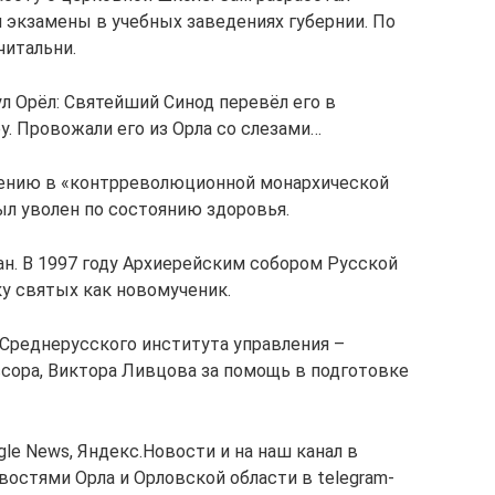
л экзамены в учебных заведениях губернии. По
читальни.
ул Орёл: Святейший Синод перевёл его в
 Провожали его из Орла со слезами…
инению в «контрреволюционной монархической
ыл уволен по состоянию здоровья.
ан. В 1997 году Архиерейским собором Русской
ку святых как новомученик.
Среднерусского института управления –
сора, Виктора Ливцова за помощь в подготовке
e News, Яндекс.Новости и на наш канал в
востями Орла и Орловской области в telegram-