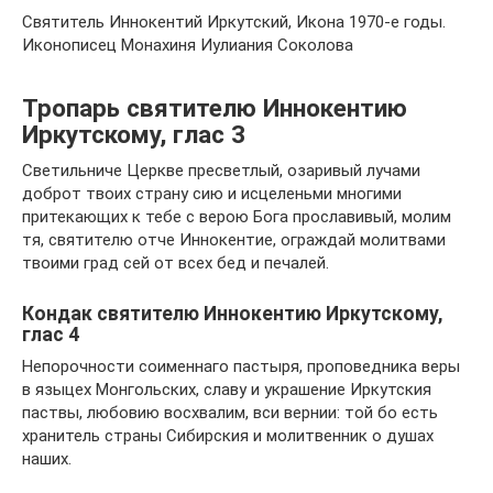
Святитель Иннокентий Иркутский, Икона 1970-е годы.
Иконописец Монахиня Иулиания Соколова
Тропарь святителю Иннокентию
Иркутскому, глас 3
Светильниче Церкве пресветлый, озаривый лучами
доброт твоих страну сию и исцеленьми многими
притекающих к тебе с верою Бога прославивый, молим
тя, святителю отче Иннокентие, ограждай молитвами
твоими град сей от всех бед и печалей.
Кондак святителю Иннокентию Иркутскому,
глас 4
Непорочности соименнаго пастыря, проповедника веры
в языцех Монгольских, славу и украшение Иркутския
паствы, любовию восхвалим, вси вернии: той бо есть
хранитель страны Сибирския и молитвенник о душах
наших.