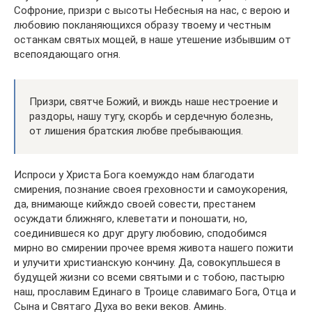
Софроние, призри с высоты Небесныя на нас, с верою и
любовию покланяющихся образу твоему и честным
останкам святых мощей, в наше утешение избывшим от
всепоядающаго огня.
Призри, святче Божий, и виждь наше нестроение и
раздоры, нашу тугу, скорбь и сердечную болезнь,
от лишения братския любве пребывающия.
Испроси у Христа Бога коемуждо нам благодати
смирения, познание своея греховности и самоукорения,
да, внимающе кийждо своей совести, престанем
осуждати ближняго, клеветати и поношати, но,
соединившеся ко друг другу любовию, сподобимся
мирно во смирении прочее время живота нашего пожити
и улучити христианскую кончину. Да, совокупльшеся в
будущей жизни со всеми святыми и с тобою, пастырю
наш, прославим Единаго в Троице славимаго Бога, Отца и
Сына и Святаго Духа во веки веков. Аминь.