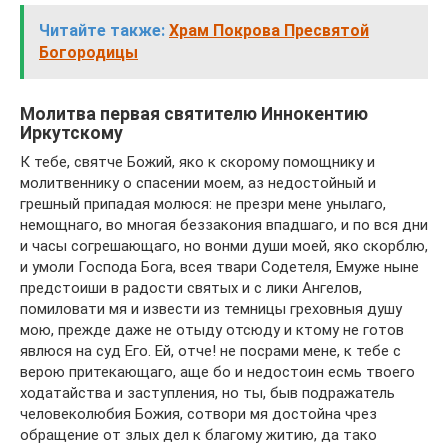
Читайте также:
Храм Покрова Пресвятой
Богородицы
Молитва первая святителю Иннокентию
Иркутскому
К тебе, святче Божий, яко к скорому помощнику и
молитвеннику о спасении моем, аз недостойный и
грешный припадая молюся: не презри мене унылаго,
немощнаго, во многая беззакония впадшаго, и по вся дни
и часы согрешающаго, но вонми души моей, яко скорблю,
и умоли Господа Бога, всея твари Содетеля, Емуже ныне
предстоиши в радости святых и с лики Ангелов,
помиловати мя и извести из темницы греховныя душу
мою, прежде даже не отыду отсюду и ктому не готов
явлюся на суд Его. Ей, отче! не посрами мене, к тебе с
верою притекающаго, аще бо и недостоин есмь твоего
ходатайства и заступления, но ты, быв подражатель
человеколюбия Божия, сотвори мя достойна чрез
обращение от злых дел к благому житию, да тако