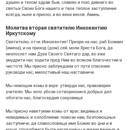
душею и телом здрав быв, славлю и пою дивнаго во
святых Своих Бога нашего и твое теплое заступление
всегда, ныне и присно, и во веки веков. Аминь.
Молитва вторая святителю Иннокентию
Иркутскому
Святителю, отче Иннокентие! Призри на нас, раб Божиих
(имена), и на приход (дом) сей; моли Христа Бога, да
низпослет нам Духа Своего Святаго дар, во еже
умудрити нас ходити пред Ним во всяком благочестии и
чистоте. Мы присно заблуждаем от пути спасения:
руководи нас, милостивый наш наставниче.
Мы немощни есмы в вере: утверди нас, правоверия
учителю. Мы зело убози сотворихомся добрых дел:
обогати нас, благосердия сокровище.
Мы присно наветуеми есмы от враг, видимых и
невидимых, и озлобляеми: помози нам, безпомощных
заступниче; да славословяще имя Божие во дни и в
нощи, сподобимся быти наследницы и жизни вечныя, и