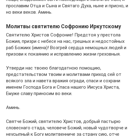
прославим Отца и Сына и Святаго Духа, ныне и присно, и
но веки веков. Аминь.
Молитвы святителю Софронию Иркутскому
Святителю Христов Софроние! Предстоя у престола
Божия, призри с небесе на нас, грешных и недостойных
раб Божиих (имена)! Возгрей сердца немощных людей и
призови к покаянию и исправлению жизни греховныя.
Утверди нас твоею благодатною помощию,
предстательством твоим и молитвами приход сей от
всякого зла и навета вражия огради, спаси и сохрани
именем Господа Бога и Спаса нашего Иисуса Христа,
Емуже славу приносим во веки.
Аминь.
Святче Божий, святителю Христов, добрый пастырю
словеснаго стада, человече Божий, новый чудотворче и
неусыпный к Богу молитвенниче за страну сию, отче