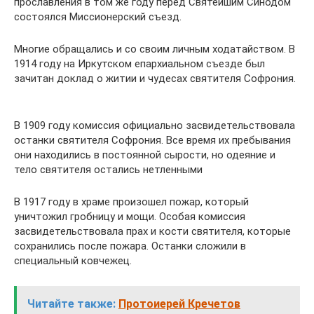
прославления в том же году перед Святейшим Синодом
состоялся Миссионерский съезд.
Многие обращались и со своим личным ходатайством. В
1914 году на Иркутском епархиальном съезде был
зачитан доклад о житии и чудесах святителя Софрония.
В 1909 году комиссия официально засвидетельствовала
останки святителя Софрония. Все время их пребывания
они находились в постоянной сырости, но одеяние и
тело святителя остались нетленными
В 1917 году в храме произошел пожар, который
уничтожил гробницу и мощи. Особая комиссия
засвидетельствовала прах и кости святителя, которые
сохранились после пожара. Останки сложили в
специальный ковчежец.
Читайте также:
Протоиерей Кречетов