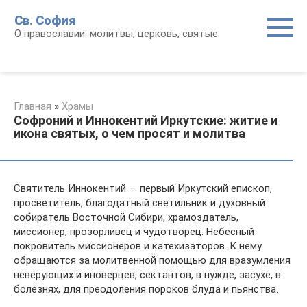
Перейти
Св. София
к
О православии: молитвы, церковь, святые
контенту
Главная
»
Храмы
Софроний и Иннокентий Иркутские: житие и
икона святых, о чем просят и молитва
Святитель Иннокентий — первый Иркутский епископ,
просветитель, благодатный светильник и духовный
собиратель Восточной Сибири, храмоздатель,
миссионер, прозорливец и чудотворец. Небесный
покровитель миссионеров и катехизаторов. К нему
обращаются за молитвенной помощью для вразумления
неверующих и иноверцев, сектантов, в нужде, засухе, в
болезнях, для преодоления пороков блуда и пьянства.