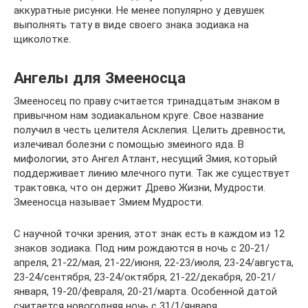
аккуратные рисунки. Не менее популярно у девушек
выполнять тату в виде своего знака зодиака на
щиколотке.
Ангелы для Змееносца
Змееносец по праву считается тринадцатым знаком в
привычном нам зодиакальном круге. Свое название
получил в честь целителя Асклепия. Целить древности,
излечивал болезни с помощью змеиного яда. В
мифологии, это Ангел Атлант, несущий Змия, который
поддерживает линию млечного пути. Так же существует
трактовка, что он держит Древо Жизни, Мудрости.
Змееносца называет Змием Мудрости.
С научной точки зрения, этот знак есть в каждом из 12
знаков зодиака. Под ним рождаются в ночь с 20-21/
апреля, 21-22/мая, 21-22/июня, 22-23/июля, 23-24/августа,
23-24/сентября, 23-24/октября, 21-22/декабря, 20-21/
января, 19-20/февраля, 20-21/марта. Особенной датой
считается новогодняя ночь с 31/1/января.