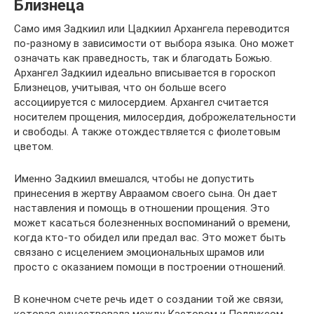
Близнеца
Само имя Задкиил или Цадкиил Архангела переводится
по-разному в зависимости от выбора языка. Оно может
означать как праведность, так и благодать Божью.
Архангел Задкиил идеально вписывается в гороскоп
Близнецов, учитывая, что он больше всего
ассоциируется с милосердием. Архангел считается
носителем прощения, милосердия, доброжелательности
и свободы. А также отождествляется с фиолетовым
цветом.
Именно Задкиил вмешался, чтобы не допустить
принесения в жертву Авраамом своего сына. Он дает
наставления и помощь в отношении прощения. Это
может касаться болезненных воспоминаний о времени,
когда кто-то обидел или предал вас. Это может быть
связано с исцелением эмоциональных шрамов или
просто с оказанием помощи в построении отношений.
В конечном счете речь идет о создании той же связи,
которая существовала между Кастором и Поллуксом.