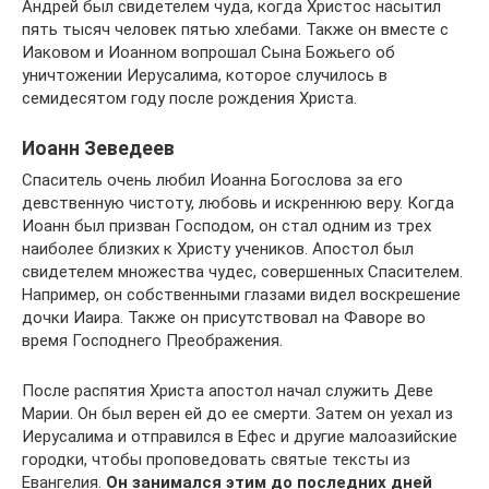
Андрей был свидетелем чуда, когда Христос насытил
пять тысяч человек пятью хлебами. Также он вместе с
Иаковом и Иоанном вопрошал Сына Божьего об
уничтожении Иерусалима, которое случилось в
семидесятом году после рождения Христа.
Иоанн Зеведеев
Спаситель очень любил Иоанна Богослова за его
девственную чистоту, любовь и искреннюю веру. Когда
Иоанн был призван Господом, он стал одним из трех
наиболее близких к Христу учеников. Апостол был
свидетелем множества чудес, совершенных Спасителем.
Например, он собственными глазами видел воскрешение
дочки Иаира. Также он присутствовал на Фаворе во
время Господнего Преображения.
После распятия Христа апостол начал служить Деве
Марии. Он был верен ей до ее смерти. Затем он уехал из
Иерусалима и отправился в Ефес и другие малоазийские
городки, чтобы проповедовать святые тексты из
Евангелия.
Он занимался этим до последних дней