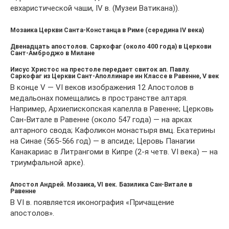
евхаристической чаши, IV в. (Музеи Ватикана)).
Мозаика Церкви Санта-Констанца в Риме (середина IV века)
Двенадцать апостолов. Саркофаг (около 400 года) в Церкови
Сант-Амброджо в Милане
Иисус Христос на престоле передает свиток ап. Павлу.
Саркофаг из Церкви Сант-Аполлинаре ин Классе в Равенне, V век
В конце V — VI веков изображения 12 Апостолов в
медальонах помещались в пространстве алтаря.
Например, Архиепископская капелла в Равенне; Церковь
Сан-Витале в Равенне (около 547 года) — на арках
алтарного свода; Кафоликон монастыря вмц. Екатерины
на Синае (565-566 год) — в апсиде; Церовь Панагии
Канакариас в Литрангоми в Кипре (2-я четв. VI века) — на
триумфальной арке).
Апостол Андрей. Мозаика, VI век. Базилика Сан-Витале в
Равенне
В VI в. появляется иконография «Причащение
апостолов».