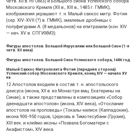
четв. XII в. НГОМЗ) и Большого сиона Успенского собора
Московского Кремля (XII в., XIII в., 1485 г. ГММК);
изображения украшают т. н. Малый саккос митр. Фотия
(сер. XIV-XVII (?) в. ГММК); эмалевые дробницы с
полуфигурами А. (8 медальонов) на епитрахили (кон. XIV
— нач. XV в. СПГИХМЗ).
Фигуры апостолов. Большой Иерусалим или Большой Сион (1-я
четв. XII века)
Фигуры апостолов. Большой Сион Успенского собора, 1486 год
Малый Саккос Митрополита Фотия (передняя сторона).
Успенский собор Московского Кремля, конец XIV — начало XV
ка
12 Апостолов входили в состав т. н. апостольского
деисуса (икона, XII в. из Монастря вмц. Екатерины на
Синае), а также представлены в композициях «Собор
двенадцати апостолов» (икона, XIV века), «Отослание
апостолов на проповедь» (Токалы-килисе (Каппадокия),
икона 900-950 годов, Церковь в Тимотесубани (Грузия),
XIII век. и клеймо иконы «Похвала Богоматери с
Акафистом», XIV века.