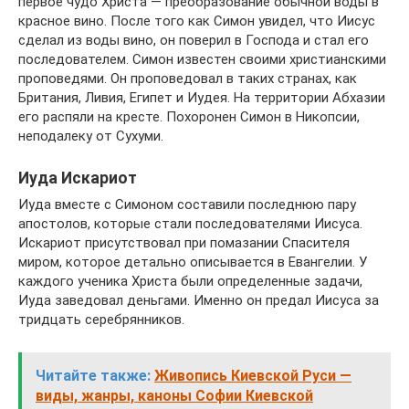
первое чудо Христа — преобразование обычной воды в
красное вино. После того как Симон увидел, что Иисус
сделал из воды вино, он поверил в Господа и стал его
последователем. Симон известен своими христианскими
проповедями. Он проповедовал в таких странах, как
Британия, Ливия, Египет и Иудея. На территории Абхазии
его распяли на кресте. Похоронен Симон в Никопсии,
неподалеку от Сухуми.
Иуда Искариот
Иуда вместе с Симоном составили последнюю пару
апостолов, которые стали последователями Иисуса.
Искариот присутствовал при помазании Спасителя
миром, которое детально описывается в Евангелии. У
каждого ученика Христа были определенные задачи,
Иуда заведовал деньгами. Именно он предал Иисуса за
тридцать серебрянников.
Читайте также:
Живопись Киевской Руси —
виды, жанры, каноны Софии Киевской