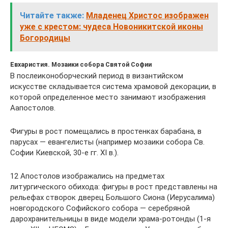
Читайте также:
Младенец Христос изображен
уже с крестом: чудеса Новоникитской иконы
Богородицы
Евхаристия. Мозаики собора Святой Софии
В послеиконоборческий период в византийском
искусстве складывается система храмовой декорации, в
которой определенное место занимают изображения
Аапостолов.
Фигуры в рост помещались в простенках барабана, в
парусах — евангелисты (например мозаики собора Св.
Софии Киевской, 30-е гг. XI в.).
12 Апостолов изображались на предметах
литургического обихода: фигуры в рост представлены на
рельефах створок дверец Большого Сиона (Иерусалима)
новгородского Софийского собора — серебряной
дарохранительницы в виде модели храма-ротонды (1-я