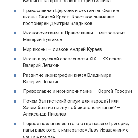
Библиотека православного христианина
Православная Церковь и сектанты. Святые
иконы. Святой Крест. Крестное знамение —
протоиерей Дмитрий Владыков
Иконопочитание в Православии — митрополит
Макарий Булгаков
Мир иконы — диакон Андрей Кураев
Икона в русской словесности XIX — XX веков —
Валерий Лепахин
Развитие иконографии князя Владимира —
Валерий Лепахин
Православие и иконопочитание — Сергей Говорун
Почем баптистский опиум для народа?! или
Зачем баптисты лгут об иконопочитании? —
Александр Пикалев
Первое послание святого отца нашего Григория,
папы римского, к императору Льву Исаврянину о
святых иконах