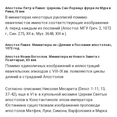
Апостолы Петр и Павел. Церковь Сан-Лоренцо фуори ле Мура в
Риме, IV век
В миниатюрах некоторых рукописей помимо
евангелистов имеются соответствующие изображения
А. перед каждым из посланий (Апостол. МГУ. Греч. 2, 1072
г., Син. 275, XII в.; Муз. 3648, XIII в.).
Апостол Павел. Миниатюры из «Деяния и Послания апостолов»,
1072 год
Апостол Иоанн Богослов. Миниатюра из Нового Завета с
Псалтирью, XII век
Помимо единоличных изображений и иллюстраций
евангельских эпизодов с VIII-IX вв. появляются циклы
деяний и страданий Апостолов.
Согласно описанию Николая Месарита (Descr. 1-11, 13,
37-42), еще в VI в. в купольной мозаике Церкви Святых
апостолов в Константиноле эпохи императора
Юстиниана существовали изображения проповеди
апостолов Матфея, Луки, Симона, Варфоломея и Марка.