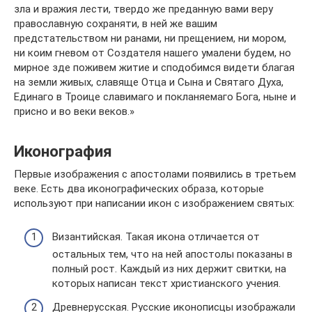
зла и вражия лести, твердо же преданную вами веру
православную сохраняти, в ней же вашим
предстательством ни ранами, ни прещением, ни мором,
ни коим гневом от Создателя нашего умалени будем, но
мирное зде поживем житие и сподобимся видети благая
на земли живых, славяще Отца и Сына и Святаго Духа,
Единаго в Троице славимаго и покланяемаго Бога, ныне и
присно и во веки веков.»
Иконография
Первые изображения с апостолами появились в третьем
веке. Есть два иконографических образа, которые
используют при написании икон с изображением святых:
Византийская. Такая икона отличается от
остальных тем, что на ней апостолы показаны в
полный рост. Каждый из них держит свитки, на
которых написан текст христианского учения.
Древнерусская. Русские иконописцы изображали