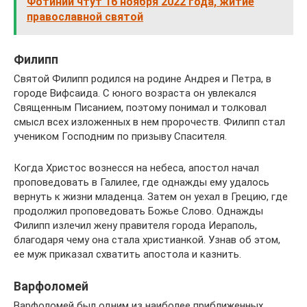
Фотинии чтут 16 ноября 2022 года, житие
православной святой
Филипп
Святой Филипп родился на родине Андрея и Петра, в
городе Вифсаида. С юного возраста он увлекался
Священным Писанием, поэтому понимал и толковал
смысл всех изложенных в нем пророчеств. Филипп стал
учеником Господним по призыву Спасителя.
Когда Христос вознесся на небеса, апостол начал
проповедовать в Галилее, где однажды ему удалось
вернуть к жизни младенца. Затем он уехал в Грецию, где
продолжил проповедовать Божье Слово. Однажды
Филипп излечил жену правителя города Иераполь,
благодаря чему она стала христианкой. Узнав об этом,
ее муж приказал схватить апостола и казнить.
Варфоломей
Варфоломей был одним из наиболее приближенных