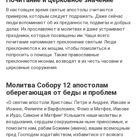
В настоящее время святые апостолы считаются
примером, которым следует подражать. Даже сейчас
люди вспоминают об их преданности, подвигах и добрых
делах. Их прославляют в молитвах и даже устраивают
праздники, которые посвящены им. Чаще всего
почитание напоминает преклонение святым. Люди
преклоняются к их мощам, чтобы помолиться и
попросить о помощи. Также православные
преклоняются иконам, возводят в их честь часовни и
церковные сооружения.
Молитва Собору 12 апостолам
оберегающая от беды и проблем
«О святии апостоли Христовы: Петре и Андрее, Иакове и
Иоанне, Филиппе и Варфоломее, Фомо и Матфее, Иакове
и Иудо, Симоне и Матфие! Услышите наши молитвы и
воздыхания, сердцем сокрушенным ныне приносимые, и
помозите нам, рабам Божиим (имена), вашим всемощным
пред Господем ходатайством, избавитися от всякаго