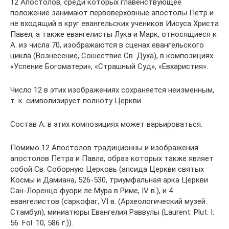
12 Апостолов, среди которых главенствующее
положение занимают первоверховные апостолы Петр и
не входящий в круг евангельских учеников Иисуса Христа
Павел, а также евангелисты Лука и Марк, относящиеся к
А. из числа 70, изображаются в сценах евангельского
цикла (Вознесение, Сошествие Св. Духа), в композициях
«Успение Богоматери», «Страшный Суд», «Евхаристия».
Число 12 в этих изображениях сохраняется неизменным,
т. к. символизирует полноту Церкви.
Состав А. в этих композициях может варьироваться.
Помимо 12 Апостолов традиционны и изображения
апостолов Петра и Павла, образ которых также являет
собой Св. Соборную Церковь (апсида Церкви святых
Космы и Дамиана, 526-530, триумфальная арка Церкви
Сан-Лоренцо фуори ле Мура в Риме, IV в.), и 4
евангелистов (саркофаг, VI в. (Археологический музей.
Стамбул), миниатюры Евангелия Раввулы (Laurent. Plut. I.
56. Fol. 10, 586 г.)).