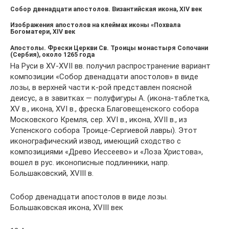
Собор двенадцати апостолов. Византийская икона, XIV век
Изображения апостолов на клеймах иконы «Похвала
Богоматери, XIV век
Апостолы. Фрески Церкви Св. Троицы монастыря Сопочани
(Сербия), около 1265 года
На Руси в XV-XVII вв. получил распространение вариант
композиции «Собор двенадцати апостолов» в виде
лозы, в верхней части к-рой представлен поясной
деисус, а в завитках — полуфигуры А. (икона-таблетка,
XV в., икона, XVI в., фреска Благовещенского собора
Московского Кремля, сер. XVI в., икона, XVII в., из
Успенского собора Троице-Сергиевой лавры). Этот
иконографический извод, имеющий сходство с
композициями «Древо Иессеево» и «Лоза Христова»,
вошел в рус. иконописные подлинники, напр.
Большаковский, XVIII в.
Собор двенадцати апостолов в виде лозы.
Большаковская икона, XVIII век