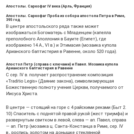
Апостолы. Саркофаг IV века (Арль, Франция)
Апостолы. Саркофаг Проба из собора апостола Петра в Риме,
395 год
В центре апостольского ряда также может
изображаться Богоматерь с Младенцем (капелла
преполобного Аполлония в Бауите (Египет), где
изображено 14 А., VI в.) и Этимасия (мозаика купола
Арианского баптистерия в Равенне, около 520 года).
Апостол Петр (справа с ключами) и Павел. Мозаика купола
Арианского баптистерия в Равенне
С сер. IV в. получает распространение композиция
«Traditio Legis» (Даяние закона), символизирующая
Божественную полноту учения Церкви, получаемого от
Иисуса Христа.
В центре — стоящий на горе с 4 райскими реками (Быт 2.
10) Спаситель с поднятой правой рукой (жест триумфа) и
развернутым свитком в левой, слева — ап. Павел, справа
— ап. Петр (мозаика ц. Санта-Констанца в Риме, сер. IV
в., роспись золотом на донышке стеклянной