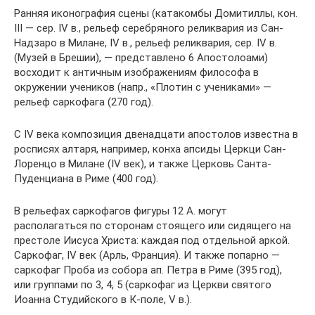
Ранняя иконография сцены (катакомбы Домитиллы, кон.
III — сер. IV в., рельеф серебряного реликвария из Сан-
Надзаро в Милане, IV в., рельеф реликвария, сер. IV в.
(Музей в Брешии), — представлено 6 Апостолоами)
восходит к античным изображениям философа в
окружении учеников (напр., «Плотин с учениками» —
рельеф саркофага (270 год).
С IV века композиция двенадцати апостолов известна в
росписях алтаря, например, конха апсиды Церкци Сан-
Лоренцо в Милане (IV век), и также Церковь Санта-
Пуденциана в Риме (400 год).
В рельефах саркофагов фигуры 12 А. могут
располагаться по сторонам стоящего или сидящего на
престоле Иисуса Христа: каждая под отдельной аркой.
Саркофаг, IV век (Арль, Франция). И также попарно —
саркофаг Проба из собора ап. Петра в Риме (395 год),
или группами по 3, 4, 5 (саркофаг из Церкви святого
Иоанна Студийского в К-поле, V в.).