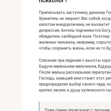
психолог?
Приписывать заступнику, данному Го
Хранитель не закроет Вас собой, ког
капотом внедорожника, не выхватит и
депрессии. Ангелы подчиняются Богу, 
обладатель свободной воли. Поэтому
желанию человека, например, спрыгну
чтобы сохранить жизнь, если на то б
Спасение при падении с высоты хоро
Будучи маленьким мальчиком, будущий
После малыш рассказывал перепуганно
Господь, знавший кем станет этот ре
предопределил выбор своего чада, п
крепко засело в душу купеческого сы
Тоже самое происходит с людьми п