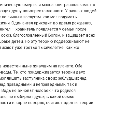
ническую смерть, и масса книг рассказывает о
дающих душу новопреставленного. У разных людей
е по личным заслугам, как мог подумать
жизни. Один ангел приходит во время рождения,
ангел — хранитель появляется у семьи после
т союз, благословленный Богом, и защищает всех
браке детей. Но эту теорию поддерживают не
утихают уже третье тысячелетие. Как же
е известен ныне живущим на планете. Обе
воды. Те, кто придерживается теории двух
 мог лишить заступника своих заблудших чад.
над праведными и неправедными, так и
 Ведь не виноват человек, что родился,
вне, не выбирает душа, в какой семье
ности в корне неверно, считают адепты теории