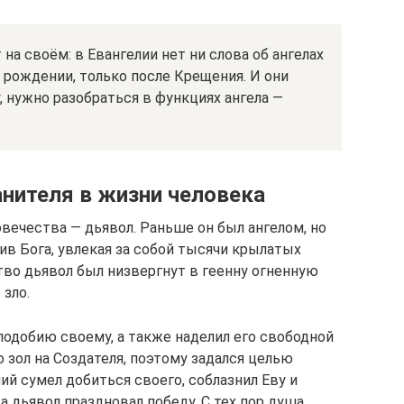
на своём: в Евангелии нет ни слова об ангелах
и рождении, только после Крещения. И они
, нужно разобраться в функциях ангела —
анителя в жизни человека
овечества — дьявол. Раньше он был ангелом, но
ив Бога, увлекая за собой тысячи крылатых
тво дьявол был низвергнут в геенну огненную
 зло.
 подобию своему, а также наделил его свободной
 зол на Создателя, поэтому задался целью
ий сумел добиться своего, соблазнил Еву и
а дьявол праздновал победу. С тех пор душа