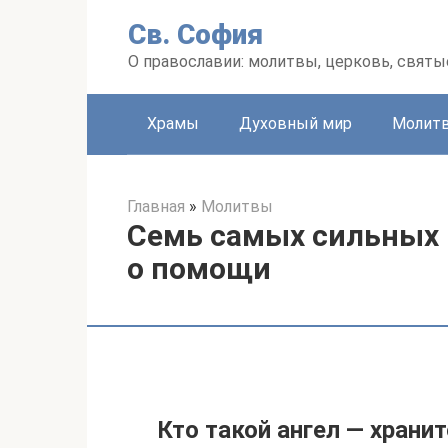
Перейти
Св. София
к
контенту
О православии: молитвы, церковь, святы
Храмы
Духовный мир
Молит
Главная
»
Молитвы
Семь самых сильных 
о помощи
Кто такой ангел — храни