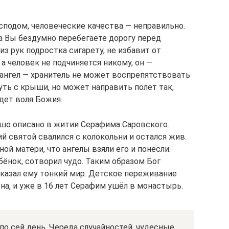
сподом, человеческие качества — неправильно.
да Вы бездумно перебегаете дорогу перед
з рук подростка сигарету, не избавит от
а человек не подчиняется никому, он —
 ангел — хранитель не может воспрепятствовать
ть с крыши, но может направить полет так,
удет воля Божия.
шо описано в житии Серафима Саровского.
 святой свалился с колокольни и остался жив.
й матери, что ангелы взяли его и понесли.
бёнок, сотворил чудо. Таким образом Бог
оказал ему тонкий мир. Детское переживание
на, и уже в 16 лет Серафим ушёл в монастырь.
о сей день. Череда случайностей, чудесные