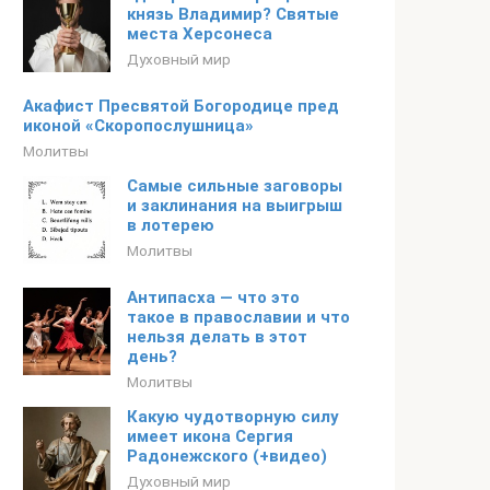
князь Владимир? Святые
места Херсонеса
Духовный мир
Акафист Пресвятой Богородице пред
иконой «Скоропослушница»
Молитвы
Самые сильные заговоры
и заклинания на выигрыш
в лотерею
Молитвы
Антипасха — что это
такое в православии и что
нельзя делать в этот
день?
Молитвы
Какую чудотворную силу
имеет икона Сергия
Радонежского (+видео)
Духовный мир