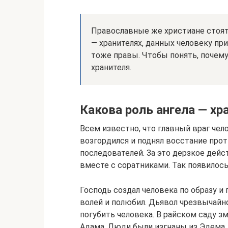
Православные же христиане стоят 
— хранителях, данных человеку пр
тоже правы. Чтобы понять, почему
хранителя.
Какова роль ангела — хр
Всем известно, что главный враг чел
возгордился и поднял восстание прот
последователей. За это дерзкое дейс
вместе с соратниками. Так появилось
Господь создал человека по образу и
волей и полюбил. Дьявол чрезвычайно
погубить человека. В райском саду зм
Адама. Люди были изгнаны из Эдема, 