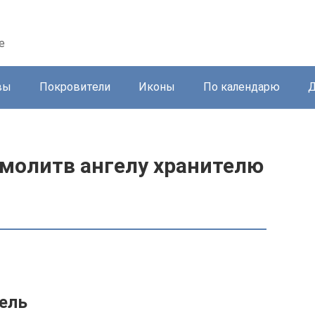
е
вы
Покровители
Иконы
По календарю
Д
молитв ангелу хранителю
тель