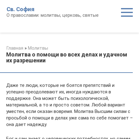
Перейти
Св. София
к
О православии: молитвы, церковь, святые
контенту
Главная
»
Молитвы
Молитва о помощи во всех делах и удачном
их разрешении
Даже те люди, которые не боятся препятствий и
успешно преодолевают их, иногда нуждаются в
поддержке. Она может быть психологической,
материальной, а то и просто советом. Любой вариант
уместен, если оказан вовремя. Молитва Высшим силам с
просьбой о помощи в делах уже сама по себе помогает –
она дает надежду.
Бог и сам знает о человеческих потребностях, но самим