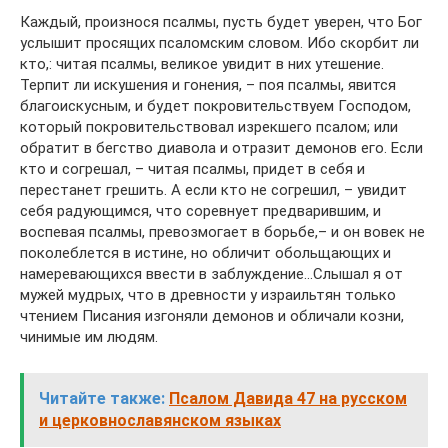
Каждый, произнося псалмы, пусть будет уверен, что Бог
услышит просящих псаломским словом. Ибо скорбит ли
кто,: читая псалмы, великое увидит в них утешение.
Терпит ли искушения и гонения, – поя псалмы, явится
благоискусным, и будет покровительствуем Господом,
который покровительствовал изрекшего псалом; или
обратит в бегство диавола и отразит демонов его. Если
кто и согрешал, – читая псалмы, придет в себя и
перестанет грешить. А если кто не согрешил, – увидит
себя радующимся, что соревнует предварившим, и
воспевая псалмы, превозмогает в борьбе,– и он вовек не
поколеблется в истине, но обличит обольщающих и
намеревающихся ввести в заблуждение…Слышал я от
мужей мудрых, что в древности у израильтян только
чтением Писания изгоняли демонов и обличали козни,
чинимые им людям.
Читайте также:
Псалом Давида 47 на русском
и церковнославянском языках