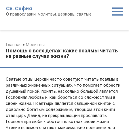
Перейти
Св. София
к
О православии: молитвы, церковь, святые
контенту
Главная
»
Молитвы
Помощь о всех делах: какие псалмы читать
на разные случаи жизни?
Святые отцы церкви часто советуют читать псалмы в
различных жизненных ситуациях, что помогает обрести
душевный покой, понять, насколько большой является
Господняя любовь и, как бороться со сложностями в
своей жизни. Псалтырь является священной книгой с
довольно богатым содержимым, творцом этой книги
стал царь Давид, не прекращающий прославлять
Господа при любых обстоятельствах своей жизни.
Чтение псалмов считают максимально полезным для