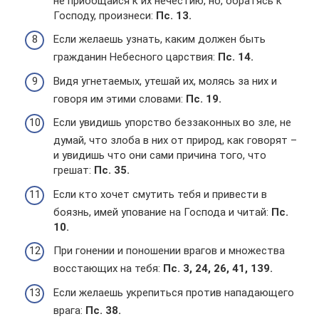
не приобщайся к их нечестию, но, обратясь к
Господу, произнеси:
Пс. 13.
Если желаешь узнать, каким должен быть
гражданин Небесного царствия:
Пс. 14.
Видя угнетаемых, утешай их, молясь за них и
говоря им этими словами:
Пс. 19.
Если увидишь упорство беззаконных во зле, не
думай, что злоба в них от природ, как говорят –
и увидишь что они сами причина того, что
грешат:
Пс. 35.
Если кто хочет смутить тебя и привести в
боязнь, имей упование на Господа и читай:
Пс.
10.
При гонении и поношении врагов и множества
восстающих на тебя:
Пс. 3, 24, 26, 41, 139.
Если желаешь укрепиться против нападающего
врага:
Пс. 38.