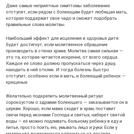
Даже самые неприятные симптомы заболевания
отступят, если рядом с болеющим будет любящая мать,
которая поддержит свое чадо и сможет подобрать
правильные слова молитвы.
Наибольший эффект для исцеления и здоровья дитя
будет достигнут, если молитвенное обращение
производить в стенах храма. Молитва самая сильная —
это та, которая читается искренне, от всего сердца.
Каждое её слово должно пропускаться через душу,
находить в ней отклик. И тогда болезнь быстро
отступит, особенно если и мать, и болеющий ребенок —
крещеные.
Желательно подкрепить молитвенный ритуал
сорокоустом о здравии болеющего — заказывается он в
церкви. Хорошо, если мама сходит в храм, поставит
свечи перед иконами Господа и святых, наберет святой
воды — её можно подливать больному ребенку в еду и
питье, просто поить ею, умывать лицо и руки. Если у
матери нет возможности отлучиться от постели