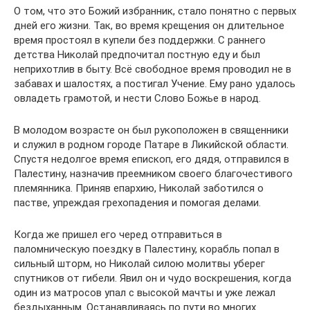
О том, что это Божий избранник, стало понятно с первых
дней его жизни. Так, во время крещения он длительное
время простоял в купели без поддержки. С раннего
детства Николай предпочитал постную еду и был
неприхотлив в быту. Всё свободное время проводил не в
забавах и шалостях, а постигал Учение. Ему рано удалось
овладеть грамотой, и нести Слово Божье в народ.
В молодом возрасте он был рукоположен в священники
и служил в родном городе Патаре в Ликийской области.
Спустя недолгое время епископ, его дядя, отправился в
Палестину, назначив преемником своего благочестивого
племянника. Приняв епархию, Николай заботился о
пастве, упреждая грехопадения и помогая делами.
Когда же пришел его черед отправиться в
паломническую поездку в Палестину, корабль попал в
сильный шторм, но Николай силою молитвы уберег
спутников от гибели. Явил он и чудо воскрешения, когда
один из матросов упал с высокой мачты и уже лежал
бездыханным. Останавливаясь по пути во многих