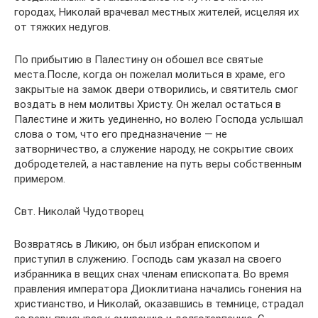
городах, Николай врачевал местных жителей, исцеляя их
от тяжких недугов.
По прибытию в Палестину он обошел все святые
места.После, когда он пожелал молиться в храме, его
закрытые на замок двери отворились, и святитель смог
воздать в нем молитвы Христу. Он желал остаться в
Палестине и жить уединенно, но волею Господа услышал
слова о том, что его предназначение — не
затворничество, а служение народу, не сокрытие своих
добродетелей, а наставление на путь веры собственным
примером.
Свт. Николай Чудотворец
Возвратясь в Ликию, он был избран епископом и
приступил в служению. Господь сам указал на своего
избранника в вещих снах членам епископата. Во время
правления императора Диоклитиана начались гонения на
христианство, и Николай, оказавшись в темнице, страдал