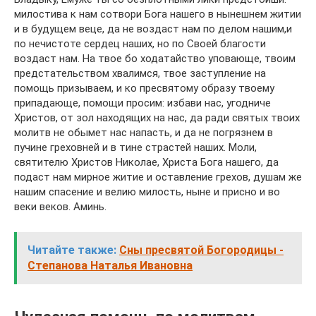
милостива к нам сотвори Бога нашего в нынешнем житии
и в будущем веце, да не воздаст нам по делом нашим,и
по нечистоте сердец наших, но по Своей благости
воздаст нам. На твое бо ходатайство уповающе, твоим
предстательством хвалимся, твое заступление на
помощь призываем, и ко пресвятому образу твоему
припадающе, помощи просим: избави нас, угодниче
Христов, от зол находящих на нас, да ради святых твоих
молитв не обымет нас напасть, и да не погрязнем в
пучине греховней и в тине страстей наших. Моли,
святителю Христов Николае, Христа Бога нашего, да
подаст нам мирное житие и оставление грехов, душам же
нашим спасение и велию милость, ныне и присно и во
веки веков. Аминь.
Читайте также:
Сны пресвятой Богородицы -
Степанова Наталья Ивановна