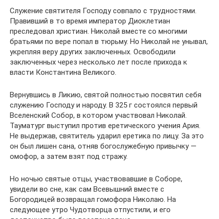
Служение святителя Господу совпало с трудностями.
Правивший в то время император Диоклетиан
преследовал христиан. Николай вместе со многими
братьями по вере попал в тюрьму. Но Николай не унывал,
укрепляя веру других заключенных. Освободили
заключенных через несколько лет после прихода к
власти Константина Великого.
Вернувшись в Ликию, святой полностью посвятил себя
служению Господу и народу. В 325 г состоялся первый
Вселенский Собор, в котором участвовал Николай.
Тауматург выступил против еретического учения Ария.
Не выдержав, святитель ударил еретика по лицу. За это
он был лишен сана, отняв богослужебную привычку —
омофор, а затем взят под стражу.
Но ночью святые отцы, участвовавшие в Соборе,
увидели во сне, как сам Всевышний вместе с
Богородицей возвращал гомофора Николаю. На
следующее утро Чудотворца отпустили, и его