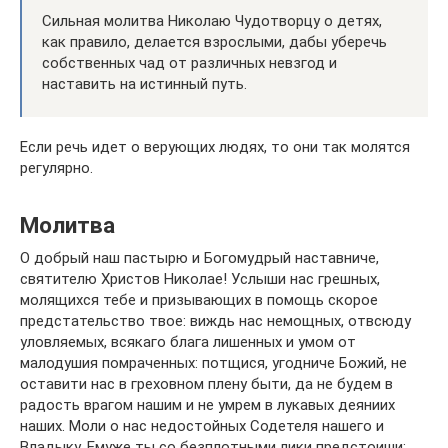
Сильная молитва Николаю Чудотворцу о детях,
как правило, делается взрослыми, дабы уберечь
собственных чад от различных невзгод и
наставить на истинный путь.
Если речь идет о верующих людях, то они так молятся
регулярно.
Молитва
О добрый наш пастырю и Богомудрый наставниче,
святителю Христов Николае! Услыши нас грешных,
молящихся тебе и призывающих в помощь скорое
предстательство твое: виждь нас немощных, отвсюду
уловляемых, всякаго блага лишенных и умом от
малодушия помраченных: потщися, угодниче Божий, не
оставити нас в греховном плену быти, да не будем в
радость врагом нашим и не умрем в лукавых деяниих
наших. Моли о нас недостойных Содетеля нашего и
Владыку, Емуже ты со безплотными лики предстоиши: