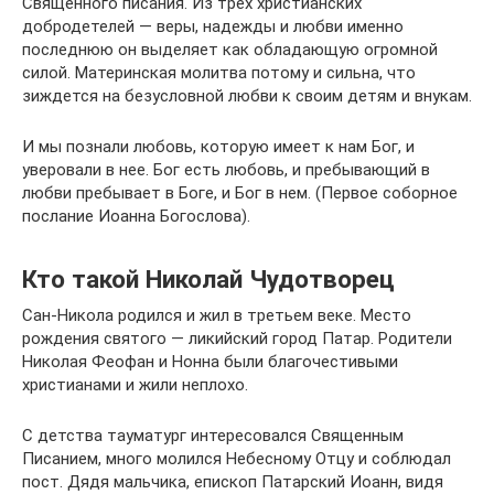
Священного писания. Из трех христианских
добродетелей — веры, надежды и любви именно
последнюю он выделяет как обладающую огромной
силой. Материнская молитва потому и сильна, что
зиждется на безусловной любви к своим детям и внукам.
И мы познали любовь, которую имеет к нам Бог, и
уверовали в нее. Бог есть любовь, и пребывающий в
любви пребывает в Боге, и Бог в нем. (Первое соборное
послание Иоанна Богослова).
Кто такой Николай Чудотворец
Сан-Никола родился и жил в третьем веке. Место
рождения святого — ликийский город Патар. Родители
Николая Феофан и Нонна были благочестивыми
христианами и жили неплохо.
С детства тауматург интересовался Священным
Писанием, много молился Небесному Отцу и соблюдал
пост. Дядя мальчика, епископ Патарский Иоанн, видя