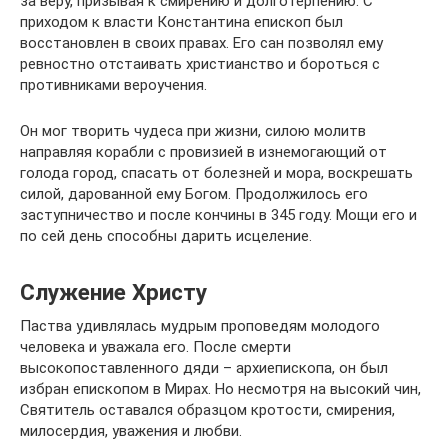
за веру, призывая к смирению и долготерпению. С
приходом к власти Константина епископ был
восстановлен в своих правах. Его сан позволял ему
ревностно отстаивать христианство и бороться с
противниками вероучения.
Он мог творить чудеса при жизни, силою молитв
направляя корабли с провизией в изнемогающий от
голода город, спасать от болезней и мора, воскрешать
силой, дарованной ему Богом. Продолжилось его
заступничество и после кончины в 345 году. Мощи его и
по сей день способны дарить исцеление.
Служение Христу
Паства удивлялась мудрым проповедям молодого
человека и уважала его. После смерти
высокопоставленного дяди – архиепископа, он был
избран епископом в Мирах. Но несмотря на высокий чин,
Святитель оставался образцом кротости, смирения,
милосердия, уважения и любви.