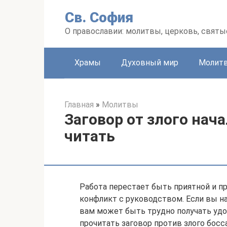
Перейти
Св. София
к
контенту
О православии: молитвы, церковь, святы
Храмы
Духовный мир
Молит
Главная
»
Молитвы
Заговор от злого нача
читать
Работа перестает быть приятной и п
конфликт с руководством. Если вы н
вам может быть трудно получать удо
прочитать заговор против злого босс