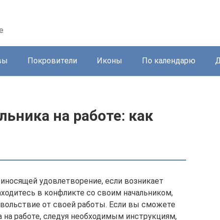
е
вы
Покровители
Иконы
По календарю
Д
льника на работе: как
риносящей удовлетворение, если возникает
аходитесь в конфликте со своим начальником,
вольствие от своей работы. Если вы сможете
а на работе, следуя необходимым инструкциям,