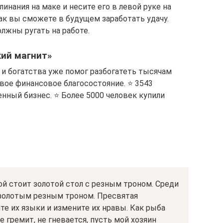
инания на маке и несите его в левой руке на
Так вы сможете в будущем заработать удачу.
олжны ругать на работе.
ий магнит»
и богатства уже помог разбогатеть тысячам
вое финансовое благосостояние. ⭐ 3543
нный бизнес. ⭐ Более 5000 человек купили
ой стоит золотой стол с резным троном. Среди
с золотым резным троном. Пресвятая
те их языки и измените их нравы. Как рыба
е гремит, не гневается, пусть мой хозяин