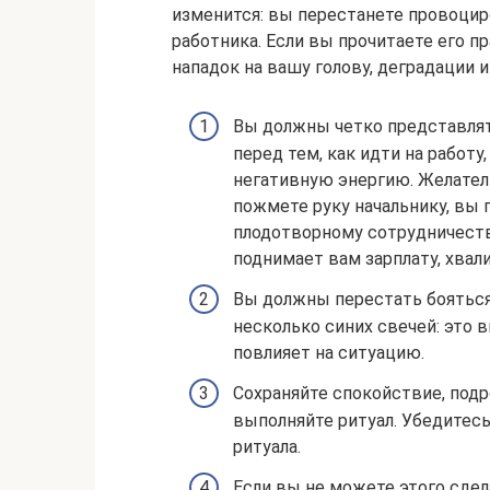
изменится: вы перестанете провоцир
работника. Если вы прочитаете его п
нападок на вашу голову, деградации 
Вы должны четко представлят
перед тем, как идти на работ
негативную энергию. Желатель
пожмете руку начальнику, вы
плодотворному сотрудничеству
поднимает вам зарплату, хвал
Вы должны перестать бояться 
несколько синих свечей: это
повлияет на ситуацию.
Сохраняйте спокойствие, под
выполняйте ритуал. Убедитесь
ритуала.
Если вы не можете этого сдела