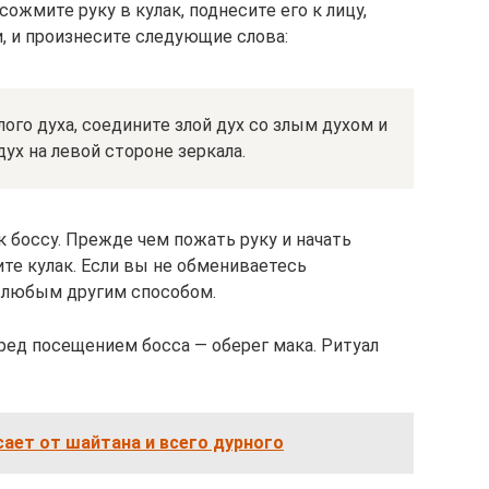
сожмите руку в кулак, поднесите его к лицу,
, и произнесите следующие слова:
лого духа, соедините злой дух со злым духом и
ух на левой стороне зеркала.
к боссу. Прежде чем пожать руку и начать
е кулак. Если вы не обмениваетесь
у любым другим способом.
ред посещением босса — оберег мака. Ритуал
сает от шайтана и всего дурного