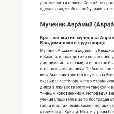
деятельности велико. Святой не прос
сделать так, чтобы о ней узнали ист
Мученик Авра́мий (Авраа
Краткое житие мученика Аврам
Владимирского чудотворца
Му­че­ник Ав­раа­мий ро­дил­ся в Кам­ско
и Ка­мою, впо­след­ствии по­сте­пен­но у
див­ши­ми их та­та­ра­ми) и вос­пи­тан был
его со­оте­че­ствен­ни­ки. Он был че­ло­в
лею, был при­стра­стен к су­ет­ным бла­
ока­зы­вал го­сте­при­им­ство стран­ни­ка
дил­ся в лжи­во­сти ма­го­ме­тан­ской и в 
тин­ным хри­сти­а­ни­ном. Ис­по­ве­дуя ве
уче­ния Спа­си­те­ля и за то по­стра­дал о
гов­ли в их так на­зы­ва­е­мый ве­ли­кий г
от­речь­ся от Хри­ста. На эти угро­зы бла