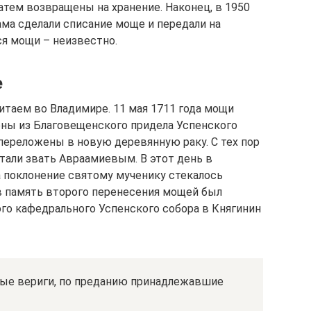
атем возвращены на хранение. Наконец, в 1950
ама сделали списание моще и передали на
ся мощи – неизвестно.
е
итаем во Владимире. 11 мая 1711 года мощи
ны из Благовещенского придела Успенского
переложены в новую деревянную раку. С тех пор
тали звать Авраамиевым. В этот день в
 поклонение святому мученику стекалось
 в память второго перенесения мощей был
ого кафедрального Успенского собора в Княгинин
ные вериги, по преданию принадлежавшие