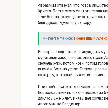
Авраамий отвечал, что готов лишить
Христа. После этого святого стали н
теле бывшего купца не оставалось сл
благодарен мученику за веру.
Читайте также:
Праведный Алекси
Болгары продолжали принуждать муче
мучителей закончилось, они отвели А
сначала руки, потом ноги, потом голо
именем Бога на устах. Господь разгн
пожаром, который выжег все живое.
При гробе святителя начались знамен
Всеволодовичу приехали волжские бу
длилась уже 6 лет. Князь дал соглас
Авраамия во Владимир.