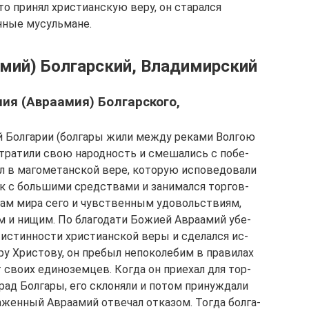
то принял христианскую веру, он старался
инные мусульмане.
́мий) Болгарский, Владимирский
ия (Авраамия) Болгарского,
й Бол­га­рии (бол­га­ры жи­ли меж­ду ре­ка­ми Вол­гою
тра­ти­ли свою на­род­ность и сме­ша­лись с по­бе­
 в ма­го­ме­тан­ской ве­ре, ко­то­рую ис­по­ве­до­ва­ли
ек с боль­ши­ми сред­ства­ми и за­ни­мал­ся тор­гов­
гам ми­ра се­го и чув­ствен­ным удо­воль­стви­ям,
м и ни­щим. По бла­го­да­ти Бо­жи­ей Ав­ра­амий убе­
ис­тин­но­сти хри­сти­ан­ской ве­ры и сде­лал­ся ис­
­ру Хри­сто­ву, он пре­был непо­ко­ле­бим в пра­ви­лах
т сво­их еди­но­зем­цев. Ко­гда он при­е­хал для тор­
рад Бол­га­ры, его скло­ня­ли и по­том при­нуж­да­ли
­жен­ный Ав­раа­мий от­ве­чал от­ка­зом. То­гда бол­га­