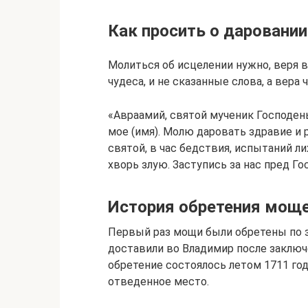
Как просить о даровани
Молиться об исцелении нужно, веря 
чудеса, и не сказанные слова, а вера 
«Авраамий, святой мученик Господень
мое (имя). Молю даровать здравие и 
святой, в час бедствия, испытаний л
хворь злую. Заступись за нас пред Г
История обретения мощ
Первый раз мощи были обретены по з
доставили во Владимир после заключ
обретение состоялось летом 1711 год
отведенное место.