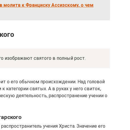
в молитв к Франциску Ассизскому, о чем
кого
го изображают святого в полный рост.
рит о его обычном происхождении. Над головой
к категории святых. А в руках у него свиток,
ескую деятельность, распространение учении о
гарского
распространитель учения Христа. Значение его