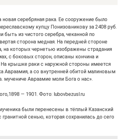
 новая серебряная рака. Ее сооружение было
переславскому купцу Понизовникову за 2408 руб.
и быть из чистого серебра, чеканной по
вертая сторона медная. На передней стороне
а, на которых чернетью изображены страдания
мах, с боковых сторон, описаны кончина и
 На крышке раки с наружной стороны имеется
а Авраамия, а со внутренней обитой малиновым
. мучениче Авраамие моли Бога о нас».
о,1898 — 1901. Фото: lubovbezusl.ru
 мученика были перенесены в тёплый Казанский
с гранитной сенью, которая сохранилась до сего