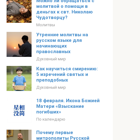
Можно ли обращаться с
молитвой о помощи в
деньгах к свт. Николаю
Чудотворцу?
Молитвы
Утренние молитвы на
русском языке для
начинающих
православных
Духовный мир
Как научиться смирению:
5 изречений святых и
преподобных
Духовный мир
18 февраля. Икона Божией
Матери «Взыскание
погибших»
По календарю
Почему первые
митрополиты Русской