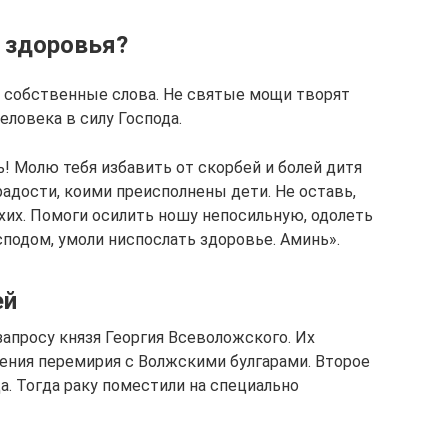
и здоровья?
в собственные слова. Не святые мощи творят
человека в силу Господа.
! Молю тебя избавить от скорбей и болей дитя
радости, коими преисполнены дети. Не оставь,
ихих. Помоги осилить ношу непосильную, одолеть
осподом, умоли ниспослать здоровье. Аминь».
ей
апросу князя Георгия Всеволожского. Их
ения перемирия с Волжскими булгарами. Второе
а. Тогда раку поместили на специально