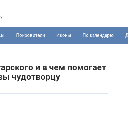
е
вы
Покровители
Иконы
По календарю
Д
арского и в чем помогает
твы чудотворцу
я