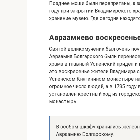
Позднее мощи были перепрятаны, а з
году при закрытии Владимирского хр
хранение музею. Где сегодня находят
Авраамиево воскресень
Святой великомученик был очень поч
Авраамия Болгарского были перенесе
храма в главный Успенский придел и 
это воскресенье жители Владимира с
Успенском Княгинином монастыре на
огромное число людей, а в 1785 году
установлен крестный ход из городск
монастырь.
В особом шкафу хранились желез
Авраамию Болгарскому.