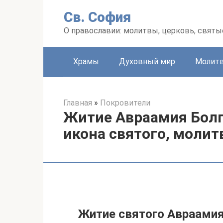
Перейти
Св. София
к
контенту
О православии: молитвы, церковь, святы
Храмы
Духовный мир
Молит
Главная
»
Покровители
Житие Авраамия Болг
икона святого, моли
Житие святого Авраами