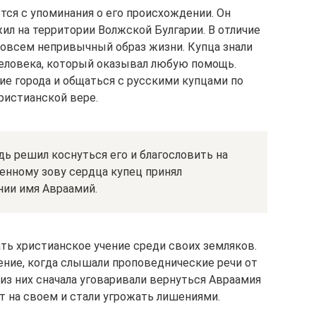
тся с упоминания о его происхождении. Он
жил на территории Волжской Булгарии. В отличие
овсем непривычный образ жизни. Купца знали
человека, который оказывал любую помощь.
кие города и общаться с русскими купцами по
ристианской вере.
дь решил коснуться его и благословить на
енному зову сердца купец принял
нии имя Авраамий.
ть христианское учение среди своих земляков.
ение, когда слышали проповеднические речи от
из них сначала уговаривали вернуться Авраамия
ит на своем и стали угрожать лишениями.