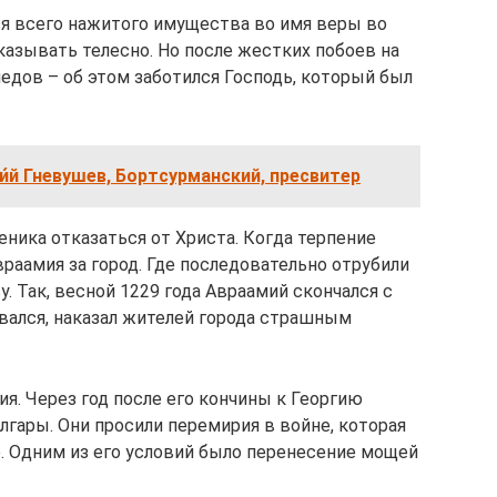
ся всего нажитого имущества во имя веры во
аказывать телесно. Но после жестких побоев на
едов – об этом заботился Господь, который был
́й Гневушев, Бортсурманский, пресвитер
ника отказаться от Христа. Когда терпение
враамия за город. Где последовательно отрубили
ву. Так, весной 1229 года Авраамий скончался с
евался, наказал жителей города страшным
ия. Через год после его кончины к Георгию
лгары. Они просили перемирия в войне, которая
ие. Одним из его условий было перенесение мощей