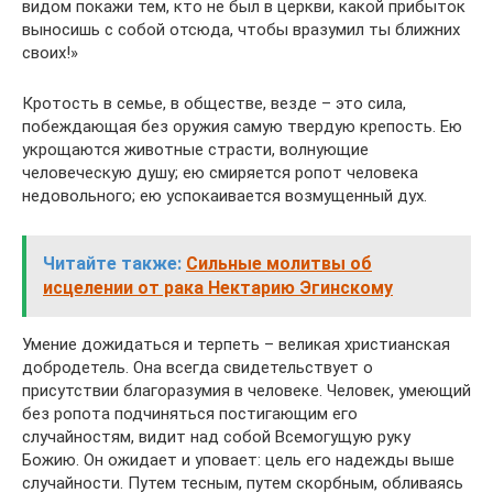
видом покажи тем, кто не был в церкви, какой прибыток
выносишь с собой отсюда, чтобы вразумил ты ближних
своих!»
Кротость в семье, в обществе, везде – это сила,
побеждающая без оружия самую твердую крепость. Ею
укрощаются животные страсти, волнующие
человеческую душу; ею смиряется ропот человека
недовольного; ею успокаивается возмущенный дух.
Читайте также:
Сильные молитвы об
исцелении от рака Нектарию Эгинскому
Умение дожидаться и терпеть – великая христианская
добродетель. Она всегда свидетельствует о
присутствии благоразумия в человеке. Человек, умеющий
без ропота подчиняться постигающим его
случайностям, видит над собой Всемогущую руку
Божию. Он ожидает и уповает: цель его надежды выше
случайности. Путем тесным, путем скорбным, обливаясь