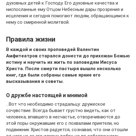
духовных детей к Господу. Его духовные качества и
ниспосланные ему Отцом Небесным дары прозрения и
исцеления и сегодня помогают людям, обращающимся к
нему со смиренной молитвой.
Правила жизни
В каждой и своих проповедей Валентин
Амфитеатров старался донести до прихожан Божью
истину и научить их жить по заповедям Иисуса
Христа. После смерти пастыря вышло несколько
книг, где были собраны самые яркие его
высказывания и советы.
О дружбе настоящей и мнимой
…Вот что необходимо страдальцу: дружеское
сочувствие. Всегда бывает грустно видеть, как от
человека, впавшего в несчастье, отворачиваются до
этой поры окружавшие его с похвалами приятели, но
подвижник Христов радуется, сознавая, что они отошли
от него не за его измену добру, но по собственному