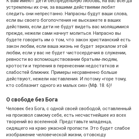
К вам имеют дети беспредельную любовь, на вас всегда
устремлены их очи, за вашими действиями любят
следить они непрестанно. Напрасны будут ваши слова,
если вы своего богопочтения не выскажете в ваших
действиях, если дети не будут видеть вас молящимися
прежде, нежели сами начнут молиться. Напрасно вы
будете говорить им о том, что закон христианский есть
закон любви, если ваша жизнь не будет зеркалом этой
любви, если у вас не будет чистосердечия в служении,
ревности во вспомоществовании братьям-людям,
кротости и терпения в перенесении недостатков и
слабостей ближних. Примеры несравненно больше
действуют, нежели наставления. И потому «горе тому,
кто соблазнит одного из малых сих» (Мф. 18. 6)!
О свободе без Бога
Человек без Бога, с одной своей свободой, оставленный
на произвол самому себе, есть несчастнейшее из всех
творений во вселенной. Представьте младенца,
сидящего на краю ужасной пропасти. Это будет слабое
изображение человеческой жизни, отовсюду