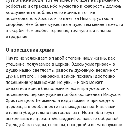
суть жалкие люди. Тот не воин, кто идет на сражение с
робостью и страхом, ибо мужество и храбрость должны
воодушевлять доблестного воина; и тот не
последователь Христа, кто идет за Ним с грустью и
скорбью. Чем более мужества в духе, тем менее тяжести
в скорби. Чем слабее терпение, тем чувствительнее
страдание.
О посещении храма
Ничто не услаждает в такой степени нашу жизнь, как
утешение, получаемое в церкви. Здесь усматриваем в
душах наших светлость, радость духовную, веселие от
Духа Святого… Прекрасно, всякой похвалы достойно
посещение храма Божия. Но увы, – и оно может
оказаться вовсе бесполезным, если при усердии к
посещению церкви упускается благословенная Иисусом
Христом цель. Ee именно и надо помнить при входе в
церковь, а в особенности по выходе из нее. В высшей
степени убедительно наставлял свт. Иоанн Златоуст
выходящих из церкви: «Вышедший из нашего собрания!
Одеждой, взглядом, голосом, походкой и всем наружным