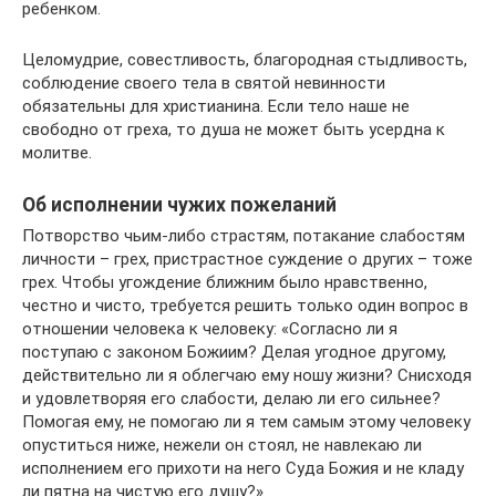
ребенком.
Целомудрие, совестливость, благородная стыдливость,
соблюдение своего тела в святой невинности
обязательны для христианина. Если тело наше не
свободно от греха, то душа не может быть усердна к
молитве.
Об исполнении чужих пожеланий
Потворство чьим-либо страстям, потакание слабостям
личности – грех, пристрастное суждение о других – тоже
грех. Чтобы угождение ближним было нравственно,
честно и чисто, требуется решить только один вопрос в
отношении человека к человеку: «Согласно ли я
поступаю с законом Божиим? Делая угодное другому,
действительно ли я облегчаю ему ношу жизни? Снисходя
и удовлетворяя его слабости, делаю ли его сильнее?
Помогая ему, не помогаю ли я тем самым этому человеку
опуститься ниже, нежели он стоял, не навлекаю ли
исполнением его прихоти на него Суда Божия и не кладу
ли пятна на чистую его душу?»