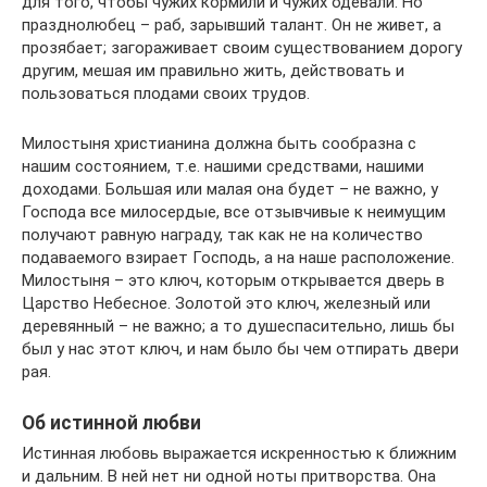
для того, чтобы чужих кормили и чужих одевали. Но
празднолюбец – раб, зарывший талант. Он не живет, а
прозябает; загораживает своим существованием дорогу
другим, мешая им правильно жить, действовать и
пользоваться плодами своих трудов.
Милостыня христианина должна быть сообразна с
нашим состоянием, т.е. нашими средствами, нашими
доходами. Большая или малая она будет – не важно, у
Господа все милосердые, все отзывчивые к неимущим
получают равную награду, так как не на количество
подаваемого взирает Господь, а на наше расположение.
Милостыня – это ключ, которым открывается дверь в
Царство Небесное. Золотой это ключ, железный или
деревянный – не важно; а то душеспасительно, лишь бы
был у нас этот ключ, и нам было бы чем отпирать двери
рая.
Об истинной любви
Истинная любовь выражается искренностью к ближним
и дальним. В ней нет ни одной ноты притворства. Она