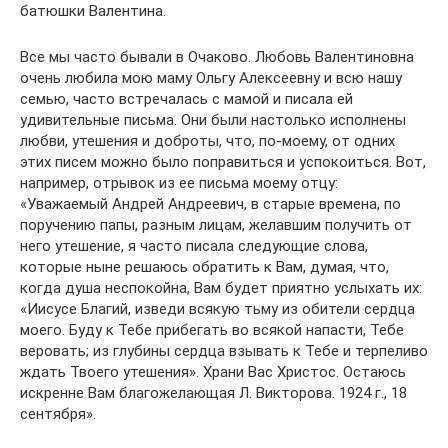
батюшки Валентина.
Все мы часто бывали в Очаково. Любовь Валентиновна
очень любила мою маму Ольгу Алексеевну и всю нашу
семью, часто встречалась с мамой и писала ей
удивительные письма. Они были настолько исполнены
любви, утешения и доброты, что, по-моему, от одних
этих писем можно было поправиться и успокоиться. Вот,
например, отрывок из ее письма моему отцу:
«Уважаемый Андрей Андреевич, в старые времена, по
поручению папы, разным лицам, желавшим получить от
него утешение, я часто писала следующие слова,
которые ныне решаюсь обратить к Вам, думая, что,
когда душа неспокойна, Вам будет приятно услыхать их:
«Иисусе Благий, изведи всякую тьму из обители сердца
моего. Буду к Тебе прибегать во всякой напасти, Тебе
веровать; из глубины сердца взывать к Тебе и терпеливо
ждать Твоего утешения». Храни Вас Христос. Остаюсь
искренне Вам благожелающая Л. Викторова. 1924 г., 18
сентября».