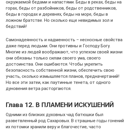
окружаемой бедами и напастями. Беды в реках, беды на
горах, беды от разбойников, беды от родственников,
беды в городах и деревнях, беды на море, беды в
ложном братстве. Но сколько еще невидимых зол и
бедствий!
Самонадеянность и надменность – несносные свойства
даже перед людьми. Они противны и Господу Богу.
Многие из людей воображают, что успехом своей жизни
они обязаны только силам своего ума, своего
достоинства. Они ошибаются. Чтобы укрепить
безопасность собственной жизни, обеспечить свою
участь, сколько измышляется планов, предначертаний!
Но все эти затеи, как паутинные тенета, от одного
дуновения ветра расторгаются.
Глава 12. В ПЛАМЕНИ ИСКУШЕНИЙ
Одними из близких духовных чад батюшки был
разветвленный род Сахаровых. В страшные годы гонений
их потомки хранили веру и благочестие, часто