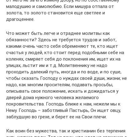
малодушию и самолюбию. Если мишура отпала от
золота, то золото становится еще светлее и
драгоценнее.
Что может быть легче и отраднее молитвы как
обязанности? Здесь не требуется трудов и забот,
какими очень часто себя обременяют те, кто ищет
счастья у людей, кто стоит перед подобными себе на
коленях, смиряет себя до поклонения им, ищет их на
улицах, льстит им и т.д. Молитвеннику не надо
проходить далекий путь, иногда и по воде, и по суше,
чтобы сказать Господу о нуждах своей души, жизни; не
надо, как многим просителям, подавать просьбы,
описывать свое положение, искать и дожидаться у
дверей дома нужного человека желаемого
покровительства. Господь ближе к нам, нежели мы к
Нему. Господь – заботливый Пастырь, Он ищет овцу,
заблудшую во грехе, и берет ее на Свои плечи.
Как воин без мужества, так и христианин без терпения