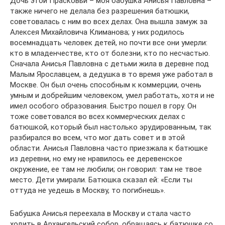
Дочь этой Прасковьи – моя бабушка Анисья Павловна –
также ничего не делала без разрешения батюшки,
советовалась с ним во всех делах. Она вышла замуж за
Алексея Михайловича Климанова; у них родилось
восемнадцать человек детей, но почти все они умерли:
кто в младенчестве, кто от болезни, кто по несчастью.
Сначала Анисья Павловна с детьми жила в деревне под
Малым Ярославцем, а дедушка в то время уже работал в
Москве. Он был очень способным к коммерции, очень
умным и добрейшим человеком, умел работать, хотя и не
имел особого образования. Быстро пошел в гору. Он
тоже советовался во всех коммерческих делах с
батюшкой, который был настолько эрудированным, так
разбирался во всем, что мог дать совет и в этой
области. Анисья Павловна часто приезжала к батюшке
из деревни, но ему не нравилось ее деревенское
окружение, ее там не любили; он говорил: там не твое
место. Дети умирали. Батюшка сказал ей: «Если ты
оттуда не уедешь в Москву, то погибнешь».
Бабушка Анисья переехала в Москву и стала часто
ходить в Архангельский собор, обращаясь к батюшке со