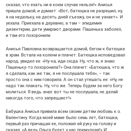
сказал, что ехать ни в коем случае нельзя!» Анисья
пришла домой, и думает: «Вот, батюшка не разрешил, ну,
я на недельку, на десять дней съезжу, он и не узнает». И
уехала. Приехала в деревню, а там – эпидемия
дизентерии, дети умирают дворами. Пашенька заболел,
и там его похоронили.
Анисья Павловна возвращается домой, бегом к батюшке
в храм. Встала на колени и плачет. Батюшка исповедовал
народ; увидел ее: «Ну-ка, иди сюда. Ну, что ж, я знаю:
Пашеньку-то похоронила?» Она плачет: «Батюшка, что ж
я сделала, как же так, я не послушала тебя», – так
просто она с ним говорила. А он стал утешать ее: «Ну, не
надо так плакать. Ну, что же. Теперь будем за него Богу
молиться. Я ведь знал: вот ты не послушала, не делай
никогда того, что запрещают!»
Бабушка Анисья привила всем своим детям любовь к о.
Валентину. Когда моей маме было семь лет, батюшка,
первый раз причащая ее, положил ей руку на голову и
сказал: «А ведь Ольга будет у нас премудрая!» И