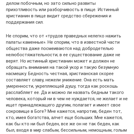
делом побочным, но зато сильно развиты
прихотливость или разборчивость в пище. Истинный
христианин в пище видит средство сбережения и
поддержания сил.
Не спорим, что от «трудов праведных нелегко нажить
палаты каменные». Не спорим, что в известной части
общества даже посмеиваются над добродетелью
нелюбостяжательности; в ее существование даже не
верят. Но истинный христианин может и должен не
обращать внимания на такой укор и такую безумную
насмешку. Бедность честная, христианская скорее
составляет славу, нежели унижение. Она есть мать
умеренности, укрепляющей душу, тогда как роскошь
расслабляет ее. Да и можно ли назвать бедным такого
человека, который ни в чем не нуждается, не желает и не
ищет принадлежащего другим, полагает и имеет свое
сокровище в Боге? Мне кажется, напротив, беден тот,
кто, имея богатства, алчет еще больших. Мне кажется,
как бы кто ни был беден, все же он не так беден, как
был, входя в мир слабым, бессильным, немощным, голым