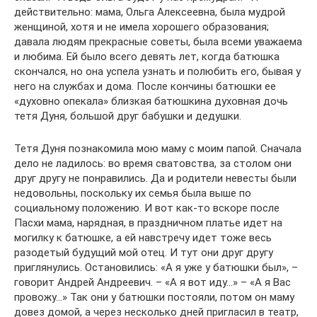
действительно: мама, Ольга Алексеевна, была мудрой
женщиной, хотя и не имела хорошего образования;
давала людям прекрасные советы, была всеми уважаема
и любима. Ей было всего девять лет, когда батюшка
скончался, но она успела узнать и полюбить его, бывая у
него на службах и дома. После кончины батюшки ее
«духовно опекала» близкая батюшкина духовная дочь
тетя Дуня, большой друг бабушки и дедушки.
Тетя Дуня познакомила мою маму с моим папой. Сначала
дело не ладилось: во время сватовства, за столом они
друг другу не понравились. Да и родители невесты были
недовольны, поскольку их семья была выше по
социальному положению. И вот как-то вскоре после
Пасхи мама, нарядная, в праздничном платье идет на
могилку к батюшке, а ей навстречу идет тоже весь
разодетый будущий мой отец. И тут они друг другу
приглянулись. Остановились: «А я уже у батюшки был», –
говорит Андрей Андреевич. – «А я вот иду…» – «А я Вас
провожу…» Так они у батюшки постояли, потом он маму
довез домой, а через несколько дней пригласил в театр,