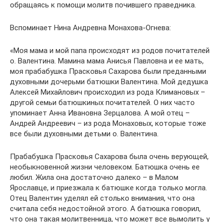
обращаясь к помощи молитв почившего праведника.
Вспоминает Нина Андревна Монахова-Огнева:
«Моя мама и мой папа происходят из родов почитателей
о. Валентина. Мамина мама Анисья Павловна и ее мать,
моя прабабушка Прасковья Сахарова были преданными
духовными дочерьми батюшки Валентина. Мой дедушка
Алексей Михайлович происходил из рода Климановых –
другой семьи батюшкиных почитателей. О них часто
упоминает Анна Ивановна Зерцалова. А мой отец –
Андрей Андреевич – из рода Монаховых, которые тоже
все были духовными детьми о. Валентина.
Прабабушка Прасковья Сахарова была очень верующей,
необыкновенной жизни человеком. Батюшка очень ее
любил. Жила она достаточно далеко – в Малом
Ярославце, и приезжала к батюшке когда только могла.
Отец Валентин уделял ей столько внимания, что она
считала себя недостойной этого. А батюшка говорил,
что она такая молитвенница, что может все вымолить у