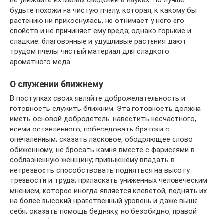
не унижайте их малых сведений в науках. Но лучше
будьте похожи на чистую пчелу, которая, к какому бы
растению ни прикоснулась, не отнимает у него его
свойств и не причиняет ему вреда; однако горькие и
сладкие, благовонные и удушливые растения дают
трудом пчелы чистый материал для сладкого
ароматного меда.
О служении ближнему
В поступках своих являйте доброжелательность и
готовность служить ближним. Эта готовность должна
иметь основой добродетель: навестить несчастного,
всеми оставленного; побеседовать братски с
опечаленным; сказать ласковое, ободряющее слово
обиженному; не бросать камня вместе с фарисеями в
соблазненную женщину; привыкшему впадать в
нетрезвость способствовать подняться на высоту
трезвости и труда; приласкать униженных человеческим
мнением, которое иногда является клеветой, поднять их
на более высокий нравственный уровень и даже выше
себя; оказать помощь бедняку, но безобидно, правой