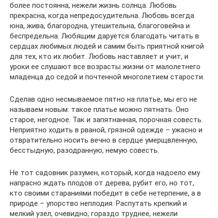
более постоянна, нежели жизнь солнца. Любовь
прекрасна, когда непредосудительна. Любовь всегда
юна, жива, благородна, утешительна, благоговейна и
беспредельна. Любящим даруется благодать читать в
сердцах любимых людей и самим быть приятной книгой
для тех, кто их любит. Любовь наставляет и учит, и
уроки ее слушают все возрасты жизни от малолетнего
младенца до седой и почтенной многолетием старости.
Сделав одно несмываемое пятно на платье, мы его не
называем новым: такое платье можно пятнать. Оно
старое, негодное. Так и запятнанная, порочная совесть.
Неприятно ходить в рваной, грязной одежде – ужасно и
отвратительно носить вечно в сердце умерщвленную,
бесстыдную, разодранную, немую совесть.
Не тот садовник разумен, который, когда надоело ему
напрасно ждать плодов от дерева, рубит его, но тот,
кто своими стараниями победит в себе нетерпение, а в
природе – упорство неплодия. Распутать крепкий и
мелкий узел, очевидно, гораздо труднее, нежели