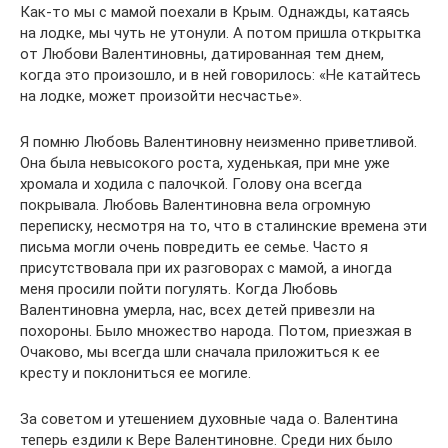
Как-то мы с мамой поехали в Крым. Однажды, катаясь
на лодке, мы чуть не утонули. А потом пришла открытка
от Любови Валентиновны, датированная тем днем,
когда это произошло, и в ней говорилось: «Не катайтесь
на лодке, может произойти несчастье».
Я помню Любовь Валентиновну неизменно приветливой.
Она была невысокого роста, худенькая, при мне уже
хромала и ходила с палочкой. Голову она всегда
покрывала. Любовь Валентиновна вела огромную
переписку, несмотря на то, что в сталинские времена эти
письма могли очень повредить ее семье. Часто я
присутствовала при их разговорах с мамой, а иногда
меня просили пойти погулять. Когда Любовь
Валентиновна умерла, нас, всех детей привезли на
похороны. Было множество народа. Потом, приезжая в
Очаково, мы всегда шли сначала приложиться к ее
кресту и поклониться ее могиле.
За советом и утешением духовные чада о. Валентина
теперь ездили к Вере Валентиновне. Среди них было