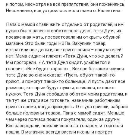
и потом, несмотря на все препятствия, они поженились.
Несомненно, все устроилось молитвами о. Валентина.
Папа с мамой стали жить отдельно от родителей, и им
нужно было завести собственное дело. Тетя Дуня, их
посаженная мать, посоветовала им открыть обувной
магазин. Это были годы НЭПа. Закупили товар,
истратили все деньги, все приготовили – покупателей
нет. Мама сидит и плачет: «Тетя Дуня, что же делать?
Мы прогорели…» А тетя Дуня сидит, улыбается и
говорит: «Все будет хорошо»… Вскоре батюшка явился
тете Дуне во сне и сказал: «Пусть обуют такой-то
приют, и помогут такой-то больнице. И пусть дают все
размеры, которые будут нужны, не жалея, сколько
нужно». Тетя Дуня сообщила об этом моим родителям, и
те тут же стали все готовить, назначили работникам
приюта время, когда приходить. Оттуда пришли, забрали
больше половины товара. Папа с мамой сидят. Меньше
чем через полчаса пошли покупатели, один за другим.
Все распродали, поехали снова за товаром, и торговля
пошла. В магазине всегда висели иконы и портрет