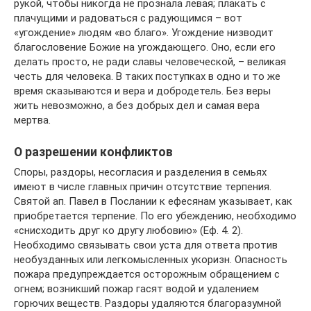
рукой, чтобы никогда не прознала левая; плакать с
плачущими и радоваться с радующимся – вот
«угождение» людям «во благо». Угождение низводит
благословение Божие на угождающего. Оно, если его
делать просто, не ради славы человеческой, – великая
честь для человека. В таких поступках в одно и то же
время сказываются и вера и добродетель. Без веры
жить невозможно, а без добрых дел и самая вера
мертва.
О разрешении конфликтов
Споры, раздоры, несогласия и разделения в семьях
имеют в числе главных причин отсутствие терпения.
Святой ап. Павел в Послании к ефесянам указывает, как
приобретается терпение. По его убеждению, необходимо
«снисходить друг ко другу любовию» (Еф. 4. 2).
Необходимо связывать свои уста для ответа против
необузданных или легкомысленных укоризн. Опасность
пожара предупреждается осторожным обращением с
огнем; возникший пожар гасят водой и удалением
горючих веществ. Раздоры удаляются благоразумной