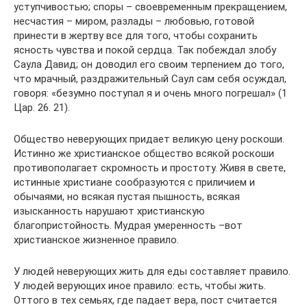
уступчивостью; споры – своевременным прекращением,
несчастия – миром, разлады – любовью, готовой
принести в жертву все для того, чтобы сохранить
ясность чувства и покой сердца. Так побеждал злобу
Саула Давид; он доводил его своим терпением до того,
что мрачный, раздражительный Саул сам себя осуждал,
говоря: «безумно поступал я и очень много погрешал» (1
Цар. 26. 21).
Общество неверующих придает великую цену роскоши.
Истинно же христианское общество всякой роскоши
противополагает скромность и простоту. Живя в свете,
истинные христиане сообразуются с приличием и
обычаями, но всякая пустая пышность, всякая
изысканность нарушают христианскую
благопристойность. Мудрая умеренность –вот
христианское жизненное правило.
У людей неверующих жить для еды составляет правило.
У людей верующих иное правило: есть, чтобы жить.
Оттого в тех семьях, где падает вера, пост считается