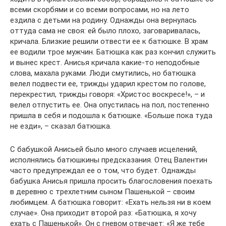
всеми скорбями и со всеми вопросами, но на лето
ездила с детьми на родину. Однажды она вернулась
оттуда сама не своя: ей было плохо, заговаривалась,
кричала. Близкие решили отвести ее к батюшке. В храм
ее водили трое мужчин. Батюшка как раз кончил служить
и вынес крест. Анисья кричала какие-то неподобные
слова, махала руками. Люди смутились, но батюшка
велел подвести ее, трижды ударил крестом по голове,
перекрестил, трижды говоря: «Христос воскресе!», – и
велел отпустить ее. Она опустилась на пол, постепенно
пришла в себя и подошла к батюшке. «Больше пока туда
не езди», – сказал батюшка.
С бабушкой Анисьей было много случаев исцелений,
исполнялись батюшкины предсказания. Отец Валентин
часто предупреждал ее о том, что будет. Однажды
бабушка Анисья пришла просить благословения поехать
в деревню с трехлетним сыном Пашенькой – своим
любимцем. А батюшка говорит: «Ехать нельзя ни в коем
случае». Она приходит второй раз: «Батюшка, я хочу
ехать с Пашенькой». Он с гневом отвечает: «Я же тебе