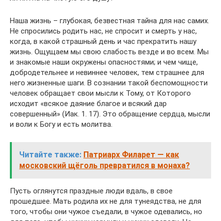
Наша жизнь – глубокая, безвестная тайна для нас самих.
Не спросились родить нас, не спросит и смерть у нас,
когда, в какой страшный день и час прекратить нашу
жизнь. Ощущаем мы свою слабость везде и во всем. Мы
и знакомые наши окружены опасностями; и чем чище,
добродетельнее и невиннее человек, тем страшнее для
него жизненные шаги. В сознании такой беспомощности
человек обращает свои мысли к Тому, от Которого
исходит «всякое даяние благое и всякий дар
совершенный» (Иак. 1. 17). Это обращение сердца, мысли
и воли к Богу и есть молитва.
Читайте также:
Патриарх Филарет — как
московский щёголь превратился в монаха?
Пусть оглянутся праздные люди вдаль, в свое
прошедшее. Мать родила их не для тунеядства, не для
того, чтобы они чужое съедали, в чужое одевались, но