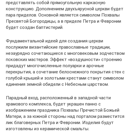
представлять собой прямоугольную каркасную
конструкцию. Дополнением двухъярусной церкви будет
пара приделов. Основной является символом Похвалы
Пресвятой Богородицы, а в приделе Петра и Февронии
будет создан баптистерий.
Фундаментальной идеей для создания церкви
послужили византийские православные традиции,
незаурядно сочетающиеся с многовековым зодчеством
псковских мастеров. Эффект «воздушности» строению
придадут многочисленные полуарки и арочные
перекрытия, а сочетание белоснежного покрытия стен с
голубой крышей и золотыми крестами станут символом
единения земной обидели с Небесным царством.
Парадный вход, расположенный в западной части
храмового комплекса, будет украшен панно с
изображением праздника Похвалы Пречистой Божьей
Матери, а за южной стороны над порталом разместится
лик благоверных Петра и Февронии. Изделия будут
изготовлены из керамической смальты.