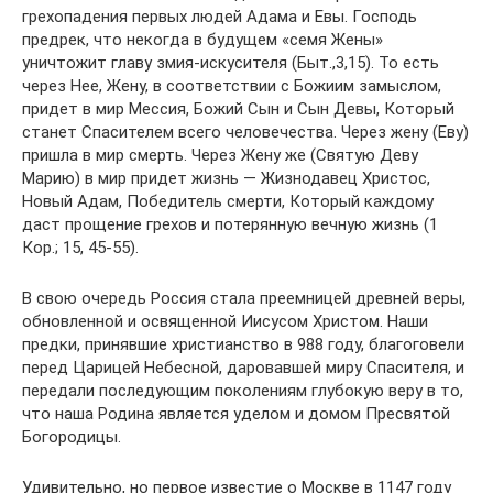
грехопадения первых людей Адама и Евы. Господь
предрек, что некогда в будущем «семя Жены»
уничтожит главу змия-искусителя (Быт.,3,15). То есть
через Нее, Жену, в соответствии с Божиим замыслом,
придет в мир Мессия, Божий Сын и Сын Девы, Который
станет Спасителем всего человечества. Через жену (Еву)
пришла в мир смерть. Через Жену же (Святую Деву
Марию) в мир придет жизнь — Жизнодавец Христос,
Новый Адам, Победитель смерти, Который каждому
даст прощение грехов и потерянную вечную жизнь (1
Кор.; 15, 45-55).
В свою очередь Россия стала преемницей древней веры,
обновленной и освященной Иисусом Христом. Наши
предки, принявшие христианство в 988 году, благоговели
перед Царицей Небесной, даровавшей миру Спасителя, и
передали последующим поколениям глубокую веру в то,
что наша Родина является уделом и домом Пресвятой
Богородицы.
Удивительно, но первое известие о Москве в 1147 году