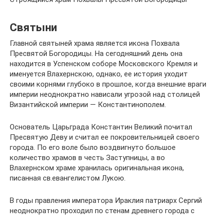
Святыни
Главной святыней храма является икона Похвала
Пресвятой Богородицы. На сегодняшний день она
находится в Успенском соборе Московского Кремля и
именуется Влахернскою, однако, ее история уходит
своими корнями глубоко в прошлое, когда внешние враги
империи неоднократно нависали угрозой над столицей
Византийской империи — Константинополем.
Основатель Царьграда Константин Великий почитал
Пресвятую Деву и считал ее покровительницей своего
города. По его воле было воздвигнуто большое
количество храмов в честь Заступницы, а во
Влахернском храме хранилась оригинальная икона,
писанная св.евангелистом Лукою.
В годы правления императора Ираклия патриарх Сергий
неоднократно проходил по стенам древнего города с