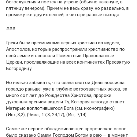
богослужения и поется на утрене (обычно накануне, в
пятницу вечером). Причем не весь сразу, но раздельно, в
промежутке других песней, в четыре разные выхода.
###
Греки были преемниками первых христиан из иудеев,
Апостолов, которые распространили христианство по
всей земле и основали Поместные Православные
Церкви, прославляющие на всех континентах Пресвятую
Богородицу.
Но нельзя забывать, что слава святой Девы воссияла
гораздо раньше: уже в глубине ветхозаветных веков, за
много сот лет до Рождества Христова, пророки
духовным зрением видели Ту, Которая некогда станет
Матерью воплотившегося Бога (см. иконографию)
(Исх.,3,2), (Числ., 17,8; 24,17), (Ис., 7,14) .
Самое же первое обнадеживающее пророческое слово
было сказано Самим Господом Богом в раю — в момент