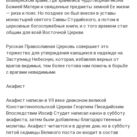
Влахернском храме, где хранились чудотворная икона
Божией Матери и священные предметы земной Ее жизни
— риза и пояс. Но позднее он был внесен в уставы
монастырей святого Саввы Студийского, а потом в
церковные богослужебные книги, и с того времени стал
общим для всей Восточной Церкви.
Русская Православная Церковь совершает это
торжество для утверждения кающихся в надежде на
Заступницу Небесную, которая, избавляя верных от
врагов видимых, тем более готова нам помочь в борьбе
с врагами невидимыми.
Акафист
Акафист написан в VII веке диаконом великой
Константинопольской Церкви Георгием Писидийским.
Впоследствии Иосиф Студит написал канон в субботу
акафиста, затем были добавлены благодарственные
молитвы. Акафист читается и в другие дни; но в субботу
пятой седмицы Великого поста он входит в состав