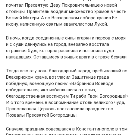
почитал Пресвятую Деву Покровительницею новой
столицы. Правитель воздвиг множество храмов в честь
Божией Матери. А во Влахернском соборе хранил Ее
икону, написанную святым евангелистом Лукой.
В ночь, когда соединенные силы агарян и персов с моря
и с суши двинулись на город, внезапно восстала
страшная буря, которая рассеяла и потопила суда
нападавших. Оставшиеся в живых враги в страхе бежали.
Тогда всю эту ночь благодарный народ, пребывавший во
Влахернском храме, возгласил Защитнице града
победную, всенощную песнь: «Взбранной Воеводе
победительная, яко избавльшеся от злых,
благодарственная восписуем Ти раби Твои, Богородице!»
И с того времени, в воспоминание столь великого чуда,
Православная Церковь постановила празднество
Похвалы Пресвятой Богородицы.
Сначала праздник совершался в Константинополе в том