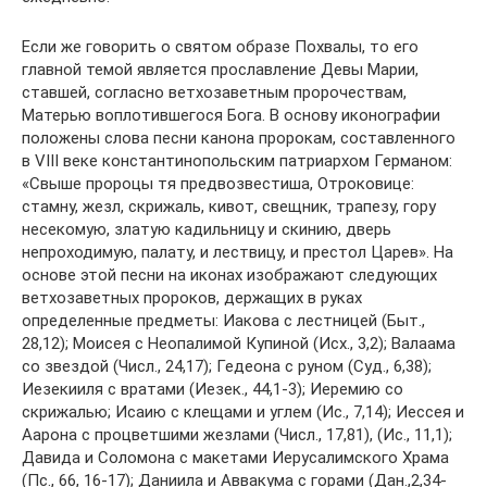
Если же говорить о святом образе Похвалы, то его
главной темой является прославление Девы Марии,
ставшей, согласно ветхозаветным пророчествам,
Матерью воплотившегося Бога. В основу иконографии
положены слова песни канона пророкам, составленного
в VIII веке константинопольским патриархом Германом:
«Свыше пророцы тя предвозвестиша, Отроковице:
стамну, жезл, скрижаль, кивот, свещник, трапезу, гору
несекомую, златую кадильницу и скинию, дверь
непроходимую, палату, и лествицу, и престол Царев». На
основе этой песни на иконах изображают следующих
ветхозаветных пророков, держащих в руках
определенные предметы: Иакова с лестницей (Быт.,
28,12); Моисея с Неопалимой Купиной (Исх., 3,2); Валаама
со звездой (Числ., 24,17); Гедеона с руном (Суд., 6,38);
Иезекииля с вратами (Иезек., 44,1-3); Иеремию со
скрижалью; Исаию с клещами и углем (Ис., 7,14); Иессея и
Аарона с процветшими жезлами (Числ., 17,81), (Ис., 11,1);
Давида и Соломона с макетами Иерусалимского Храма
(Пс., 66, 16-17); Даниила и Аввакума с горами (Дан.,2,34-