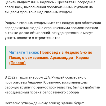
церкви выдает лишь надпись «Пресвятая Богородица
спаси нас», выполненная позолоченными буквами на
лицевом фронтоне над главным входом.
Рядом с главным входом имеется пандус для облегчения
передвижения людей с ограниченными возможностями,
а также доска объявлений, откуда прихожане могут
узнать новости о строительстве.
Читайте также:
Проповедь в Неделю 5-ю по
Пасхе, о самаряныне. Архимандрит Кирилл
(Павлов)
В 2022 г. архитектором Д.А. Римшей совместно с
протоиереем Андреем Юревичем, возглавлявшем
рабочую группу по храмостроительству, был разработан
неординарный проект белостенного собора.
Согласно утвержденному эскизу, здание будет