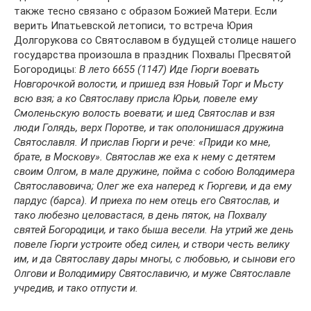
также тесно связано с образом Божией Матери. Если
верить Ипатьевской летописи, то встреча Юрия
Долгорукова со Святославом в будущей столице нашего
государства произошла в праздник Похвалы Пресвятой
Богородицы:
В лето 6655 (1147) Иде Гюрги воевать
Новгорочкой волости, и пришед взя Новый Торг и Мьсту
всю взя; а ко Святославу присла Юрьи, повеле ему
Смоленьскую волость воевати; и шед Святослав и взя
люди Голядь, верх Поротве, и так ополонишася дружина
Святославля. И прислав Гюрги и рече: «Приди ко мне,
брате, в Москову». Святослав же еха к нему с детятем
своим Олгом, в мале дружине, пойма с собою Володимера
Святославовича; Олег же еха наперед к Гюргеви, и да ему
пардус (барса). И приеха по нем отець его Святослав, и
тако любезно целовастася, в день пяток, на Похвалу
святей Богородици, и тако быша весели. На утрий же день
повеле Гюрги устроите обед силен, и створи честь велику
им, и да Святославу дары многы, с любовью, и сынови его
Олгови и Володимиру Святославичю, и муже Святославле
учредив, и тако отпусти и.