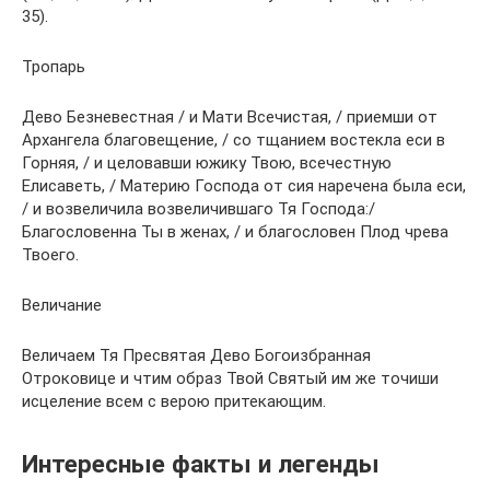
35).
Тропарь
Дево Безневестная / и Мати Всечистая, / приемши от
Архангела благовещение, / со тщанием востекла еси в
Горняя, / и целовавши южику Твою, всечестную
Елисаветь, / Материю Господа от сия наречена была еси,
/ и возвеличила возвеличившаго Тя Господа:/
Благословенна Ты в женах, / и благословен Плод чрева
Твоего.
Величание
Величаем Тя Пресвятая Дево Богоизбранная
Отроковице и чтим образ Твой Святый им же точиши
исцеление всем с верою притекающим.
Интересные факты и легенды