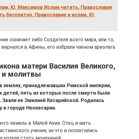
лам. Ю. Максимов Ислам читать, Православие
ть бесплатно, Православие и ислам. Ю.
ние означает либо Создателя всего мира, или то,
 вернулся в Афины, его избрали членом ареопага.
икона матери Василия Великого,
и и молитвы
, в землях, принадлежавших Римской империи,
 детей, пять из которых после смерти были
. Звали ее Эмилией Кесарийской. Родилась
у в городе Неокесарии.
го земель в Малой Азии. Отец и мать
тианского учения, за что и поплатились
 хотела стать монахиней.