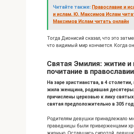
Читайте также:
Православие и ис
и ислам. Ю. Максимов Ислам чита
Максимов Ислам читать онлайн
Тогда Дионисий сказал, что это затме
что видимый мир кончается. Когда он
Святая Эмилия: житие и 
почитание в православи
На заре христианства, в 4 столетии
жила женщина, родившая десятерых
причислены церковью к лику святых
святая предположительно в 305 год
Родителям девушки принадлежало мно
праведницы были приверженцами хрис
жизнью. Оставшись сиротой, девушка