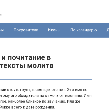
е
вы
Покровители
Иконы
По календарю
Д
 и почитание в
 тексты молитв
ии отсутствует, в святцах его нет. Это имя не
тому его обладатели не отмечают именины. Имя
гое, наиболее близкое по звучанию. Или же
ближе всего к дате рождения.