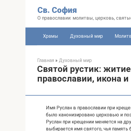
Перейти
Св. София
к
контенту
О православии: молитвы, церковь, святы
Храмы
Духовный мир
Молит
Главная
»
Духовный мир
Святой рустик: житие
православии, икона и
Имя Руслан в православии при крещен
было канонизировано церковью и поэ
Руслан при крещении меняется на дру
выбирается имя святого, чья память 