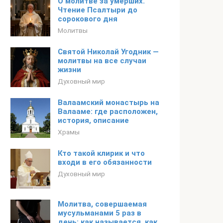
О молитве за умерших.
Чтение Псалтыри до
сорокового дня
Молитвы
Святой Николай Угодник —
молитвы на все случаи
жизни
Духовный мир
Валаамский монастырь на
Валааме: где расположен,
история, описание
Храмы
Кто такой клирик и что
входи в его обязанности
Духовный мир
Молитва, совершаемая
мусульманами 5 раз в
день: как называется, как