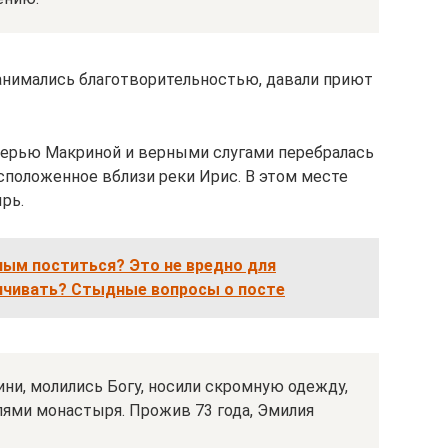
анимались благотворительностью, давали приют
черью Макриной и верными слугами перебралась
сположенное вблизи реки Ирис. В этом месте
рь.
ным поститься? Это не вредно для
ничивать? Стыдные вопросы о посте
ни, молились Богу, носили скромную одежду,
лями монастыря. Прожив 73 года, Эмилия