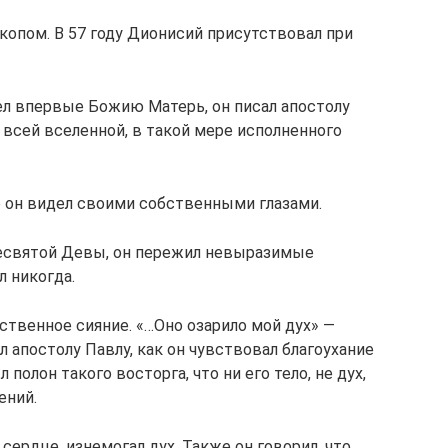
копом. В 57 году Дионисий присутствовал при
ел впервые Божию Матерь, он писал апостолу
о всей вселенной, в такой мере исполненного
о он видел своими собственными глазами.
ресвятой Девы, он пережил невыразимые
л никогда.
ственное сияние. «…Оно озарило мой дух» —
 апостолу Павлу, как он чувствовал благоухание
полон такого восторга, что ни его тело, не дух,
ений.
 сердце, изнемогал дух. Также он говорил, что