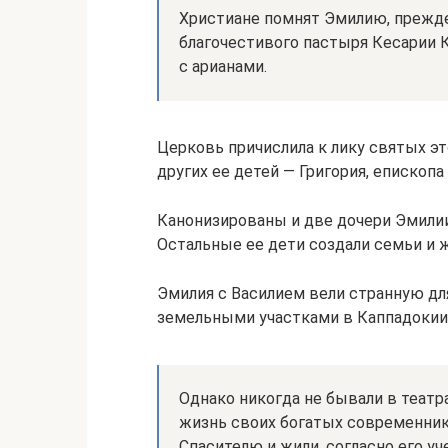
Христиане помнят Эмилию, прежде 
благочестивого пастыря Кесарии 
с арианами.
Церковь причислила к лику святых э
других ее детей — Григория, епископа
Канонизированы и две дочери Эмилии
Остальные ее дети создали семьи и ж
Эмилия с Василием вели странную дл
земельными участками в Каппадокии,
Однако никогда не бывали в театра
жизнь своих богатых современник
Спасителю и жили, согласно его уч