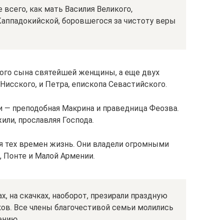
всего, как мать Василия Великого,
Каппадокийской, боровшегося за чистоту веры
того сына святейшей женщины, а еще двух
 Нисского, и Петра, епископа Севастийского.
 — преподобная Макрина и праведница Феозва.
или, прославляя Господа.
я тех времен жизнь. Они владели огромными
 Понте и Малой Армении.
х, на скачках, наоборот, презирали праздную
ов. Все члены благочестивой семьи молились
ению.