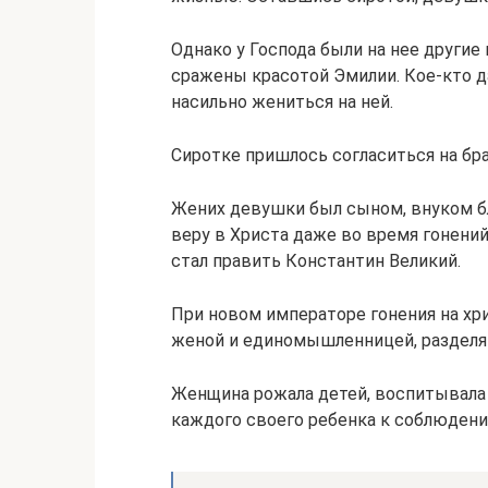
Однако у Господа были на нее други
сражены красотой Эмилии. Кое-кто д
насильно жениться на ней.
Сиротке пришлось согласиться на бра
Жених девушки был сыном, внуком б
веру в Христа даже во время гонени
стал править Константин Великий.
При новом императоре гонения на хр
женой и единомышленницей, разделя
Женщина рожала детей, воспитывала и
каждого своего ребенка к соблюден