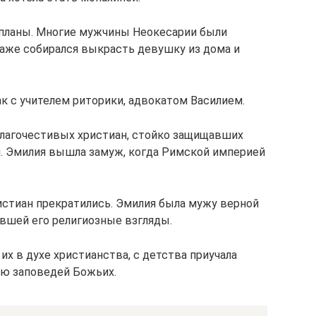
е планы. Многие мужчины Неокесарии были
аже собирался выкрасть девушку из дома и
к с учителем риторики, адвокатом Василием.
лагочестивых христиан, стойко защищавших
й. Эмилия вышла замуж, когда Римской империей
истиан прекратились. Эмилия была мужу верной
вшей его религиозные взгляды.
х в духе христианства, с детства приучала
ию заповедей Божьих.