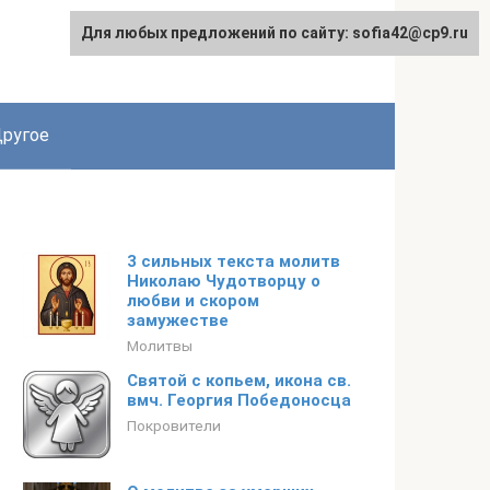
Для любых предложений по сайту: sofia42@cp9.ru
ругое
3 сильных текста молитв
Николаю Чудотворцу о
любви и скором
замужестве
Молитвы
Святой с копьем, икона св.
вмч. Георгия Победоносца
Покровители