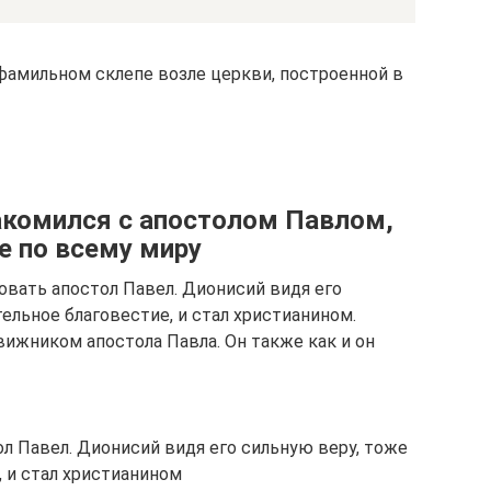
 фамильном склепе возле церкви, построенной в
акомился с апостолом Павлом,
е по всему миру
овать апостол Павел. Дионисий видя его
тельное благовестие, и стал христианином.
жником апостола Павла. Он также как и он
л Павел. Дионисий видя его сильную веру, тоже
, и стал христианином