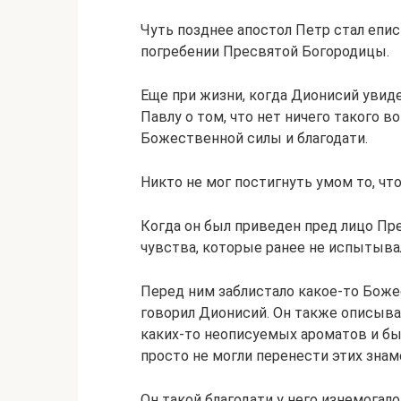
Чуть позднее апостол Петр стал епис
погребении Пресвятой Богородицы.
Еще при жизни, когда Дионисий увид
Павлу о том, что нет ничего такого в
Божественной силы и благодати.
Никто не мог постигнуть умом то, чт
Когда он был приведен пред лицо П
чувства, которые ранее не испытыва
Перед ним заблистало какое-то Боже
говорил Дионисий. Он также описывал
каких-то неописуемых ароматов и был 
просто не могли перенести этих знам
Он такой благодати у него изнемогало