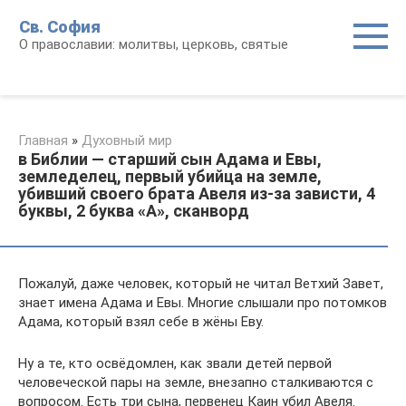
Перейти
Св. София
к
О православии: молитвы, церковь, святые
контенту
Главная
»
Духовный мир
в Библии — старший сын Адама и Евы,
земледелец, первый убийца на земле,
убивший своего брата Авеля из-за зависти, 4
буквы, 2 буква «А», сканворд
Пожалуй, даже человек, который не читал Ветхий Завет,
знает имена Адама и Евы. Многие слышали про потомков
Адама, который взял себе в жёны Еву.
Ну а те, кто освёдомлен, как звали детей первой
человеческой пары на земле, внезапно сталкиваются с
вопросом. Есть три сына, первенец Каин убил Авеля.