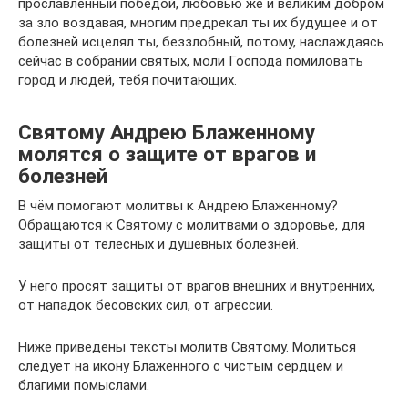
прославленный победой, любовью же и великим добром
за зло воздавая, многим предрекал ты их будущее и от
болезней исцелял ты, беззлобный, потому, наслаждаясь
сейчас в собрании святых, моли Господа помиловать
город и людей, тебя почитающих.
Святому Андрею Блаженному
молятся о защите от врагов и
болезней
В чём помогают молитвы к Андрею Блаженному?
Обращаются к Святому с молитвами о здоровье, для
защиты от телесных и душевных болезней.
У него просят защиты от врагов внешних и внутренних,
от нападок бесовских сил, от агрессии.
Ниже приведены тексты молитв Святому. Молиться
следует на икону Блаженного с чистым сердцем и
благими помыслами.