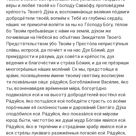
ве́ры и любве́ твое́й ко Го́споду Савао́фу, пропове́дуем
кре́пость Твоего́ Ду́ха и, воспомина́юще вели́кия по́двиги
доброде́тели твое́й, вопие́м к Тебе́ из глубины́ серде́ц
на́ших: не премолчи́ вопи́ти за ны ко Го́споду Бо́гу, те́лом
бо Твои́м пребыва́еши с на́ми на земли́, ду́хом же
почива́еши на Небе́си́ во объя́тиих Зижди́теля Твоего́.
Предста́тельством у́бо Твои́м у Престо́ла непристу́пныя
сла́вы, испроси́, да почи́ет и на нас Дух Бо́жий, дух
прему́дрости и ра́зума, дух сове́та и кре́пости, дух
ве́дения и благоче́стия и стра́ха Бо́жия, и да не пре́зриши
многогре́шных на́ших моле́ний. Се мы, предстоя́ще в
хра́ме, посвяще́ннем и́мени твоему́ свято́му, воспису́ем
ти похва́льная си́це: ра́дуйся, Богоблаже́нне Васи́лие, я́ко
ты, возненави́дев вре́менная ми́ра, богоуго́дно
подвиза́лся еси́ и на высоту́ доброде́телей восте́кл еси́.
Ра́дуйся, я́ко потща́лся еси́ победи́ти страсть со все́ми
поро́чными ея́ скло́нностьми и дарова́ний Свята́го Ду́ха
сподо́бился еси́. Ра́дуйся, я́ко показа́лся еси́ ми́рови
юрод бы́ти, чистото́ю же души́ мудр Бо́гови яви́лся еси́.
Ра́дуйся, я́ко в терпе́нии и страда́нии храбр яви́лся еси́ и
вся стре́лы лука́ваго разжже́нныя погаси́л еси́. Ра́дуйся,