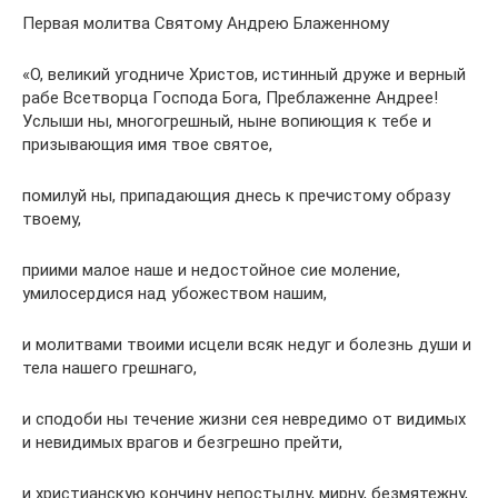
Первая молитва Святому Андрею Блаженному
«О, великий угодниче Христов, истинный друже и верный
рабе Всетворца Господа Бога, Преблаженне Андрее!
Услыши ны, многогрешный, ныне вопиющия к тебе и
призывающия имя твое святое,
помилуй ны, припадающия днесь к пречистому образу
твоему,
приими малое наше и недостойное сие моление,
умилосердися над убожеством нашим,
и молитвами твоими исцели всяк недуг и болезнь души и
тела нашего грешнаго,
и сподоби ны течение жизни сея невредимо от видимых
и невидимых врагов и безгрешно прейти,
и христианскую кончину непостыдну, мирну, безмятежну,