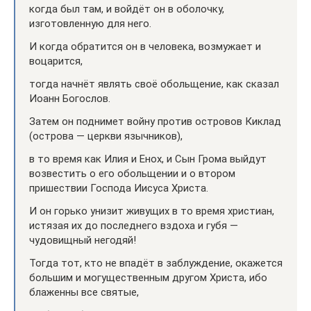
когда был там, и войдёт он в оболочку,
изготовленную для него.
И когда обратится он в человека, возмужает и
воцарится,
тогда начнёт являть своё обольщение, как сказал
Иоанн Богослов.
Затем он поднимет войну против островов Киклад
(острова — церкви язычников),
в то время как Илия и Енох, и Сын Грома выйдут
возвестить о его обольщении и о втором
пришествии Господа Иисуса Христа.
И он горько унизит живущих в то время христиан,
истязая их до последнего вздоха и губя —
чудовищный негодяй!
Тогда тот, кто не впадёт в заблуждение, окажется
большим и могущественным другом Христа, ибо
блаженны все святые,