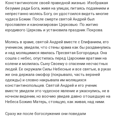
Константинополе своей праведной жизнью. Изображая
безумие ради Бога, живя на улицах, питаясь подаянием и
непрестанно молясь Богу, он удостоился видеть многие
чудеса Божии. После смерти святой Андрей был
прославлен и канонизирован Церковью. По житию
юродивого Церковь и установила праздник Покрова.
Молясь в храме, святой Андрей вместе с Епифанием, его
учеником, увидели, что стены храма как бы раздвинулись
и над молящимися явилась Пресвятая Богородица. Она
сошла с небес, опустилась перед Царскими вратами на
колени и молилась Сыну Своему о спасении несчастных
людей. Ее окружали Силы Небесные и все святые, в руках
же она держала омофор (покрывало, часть верхней
одежды) и словно накрывала им молящихся
константинопольцев. Святой Андрей и его ученик
вместе увидели это чудесное явление и ужаснулись, не в
ночном видении, но воочию увидев давно отошедшую на
Небеса Божию Матерь, стоящую, как живая, над ними.
Сразу же после богослужения они поведали