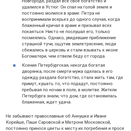
Новгороде, раздал все свое богатство и
удалился в Устюг. Он спал на голой земле и
постоянно молился в храме. Петра не
воспринимали всерьез до одного случая, когда
блаженный кричал в храме и призывал всех
покаяться. Никто не послушал его, только
посмеялись. Однако, увидевшие приближение
страшной тучи, ощутив землетрясение, люди
сбежались в церковь и стали взывать к иконе
Богоматери, чем отвели беду от города.
Ксения Петербургская, некогда богатая
дворянка, после смерти мужа оделась в его
одежду, раздала богатство, стала жить там, где
примут, кушать то, что подадут, постоянно
пребывая по ночам в поле, в молитве. Жители
Петербурга знали, что дом, где остановилась
блаженная, ждет удача.
Не забывают православные об Аннушке и Иване
Корейше, Паше Саровской и Матроне Московской,
постоянно принося цветы к месту их погребения и прося