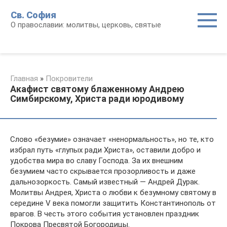
Перейти
Св. София
к
О православии: молитвы, церковь, святые
контенту
Главная
»
Покровители
Акафист святому блаженному Андрею
Симбирскому, Христа ради юродивому
Слово «безумие» означает «ненормальность», но те, кто
избрал путь «глупых ради Христа», оставили добро и
удобства мира во славу Господа. За их внешним
безумием часто скрывается прозорливость и даже
дальнозоркость. Самый известный — Андрей Дурак.
Молитвы Андрея, Христа о любви к безумному святому в
середине V века помогли защитить Константинополь от
врагов. В честь этого события установлен праздник
Покрова Пресвятой Богородицы.