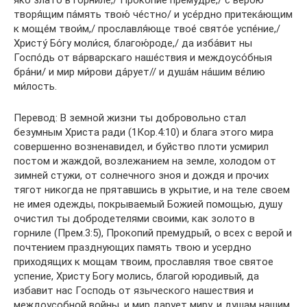
я́ко зла́то в горни́ле,/ Проко́пие прему́дре,/ с ве́рою
творя́щим па́мять твою́ че́стно/ и усе́рдно притека́ющим
к моще́м твои́м,/ прославля́юще твое́ свято́е успе́ние,/
Христу́ Бо́гу моли́ся, благою́роде,/ да изба́вит ны
Госпо́дь от ва́рварскаго наше́ствия и междоусо́бныя
бра́ни/ и мир ми́рови да́рует// и душа́м на́шим ве́лию
ми́лость.
Перевод: В земной жизни ты добровольно стал
безумным Христа ради (1Кор.4:10) и блага этого мира
совершенно возненавидел, и буйство плоти усмирил
постом и жаждой, возлежанием на земле, холодом от
зимней стужи, от солнечного зноя и дождя и прочих
тягот никогда не прятавшись в укрытие, и на теле своем
не имея одежды, покрываемый Божией помощью, душу
очистил ты добродетелями своими, как золото в
горниле (Прем.3:5), Прокопий премудрый, о всех с верой и
почтением празднующих память твою и усердно
приходящих к мощам твоим, прославляя твое святое
успение, Христу Богу молись, благой юродивый, да
избавит нас Господь от языческого нашествия и
междоусобной войны, и мир дарует миру, и душам нашим