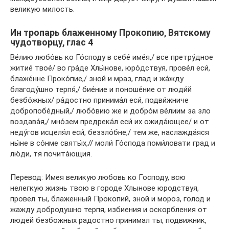
великую милость.
Ин тропарь блаженному Прокопию, Вятскому
чудотворцу, глас 4
Ве́лию любо́вь ко Го́споду в себе́ име́я,/ все претру́дное
житие́ твое́/ во гра́де Хлы́нове, юро́дствуя, прове́л еси́,
блаже́нне Проко́пие,/ зной и мраз, глад и жа́жду
благоду́шно терпя́,/ бие́ние и поноше́ние от люди́й
безбо́жных/ ра́достно принима́л еси́, подви́жниче
добропобе́дный,/ любо́вию же и добро́м ве́лиим за зло
воздава́я,/ мно́зем предрека́л еси́ их ожида́ющее/ и от
неду́гов исцеля́л еси́, беззло́бне,/ тем же, наслажда́яся
ны́не в со́нме святы́х,// моли́ Го́спода поми́ловати град и
лю́ди, тя почита́ющия.
Перевод: Имея великую любовь ко Господу, всю
нелегкую жизнь твою в городе Хлынове юродствуя,
провел ты, блаженный Прокопий, зной и мороз, голод и
жажду добродушно терпя, избиения и оскорбления от
людей безбожных радостно принимал ты, подвижник,