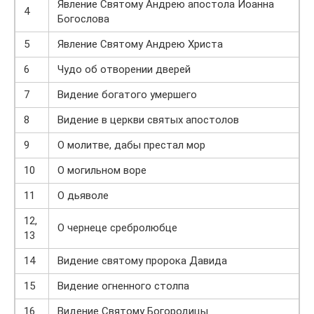
Явление Святому Андрею апостола Иоанна
4
Богослова
5
Явление Святому Андрею Христа
6
Чудо об отворении дверей
7
Видение богатого умершего
8
Видение в церкви святых апостолов
9
О молитве, дабы престал мор
10
О могильном воре
11
О дьяволе
12,
О чернеце сребролюбце
13
14
Видение святому пророка Давида
15
Видение огненного столпа
16
Видение Святому Богородицы