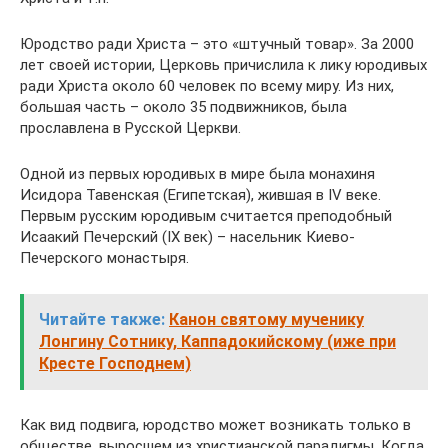
Юродство ради Христа – это «штучный товар». За 2000
лет своей истории, Церковь причислила к лику юродивых
ради Христа около 60 человек по всему миру. Из них,
большая часть – около 35 подвижников, была
прославлена в Русской Церкви.
Одной из первых юродивых в мире была монахиня
Исидора Тавенская (Египетская), жившая в IV веке.
Первым русским юродивым считается преподобный
Исаакий Печерский (IX век) – насельник Киево-
Печерского монастыря.
Читайте также:
Канон святому мученику
Лонгину Сотнику, Каппадокийскому (иже при
Кресте Господнем)
Как вид подвига, юродство может возникать только в
обществе, выросшем из христианской парадигмы. Когда