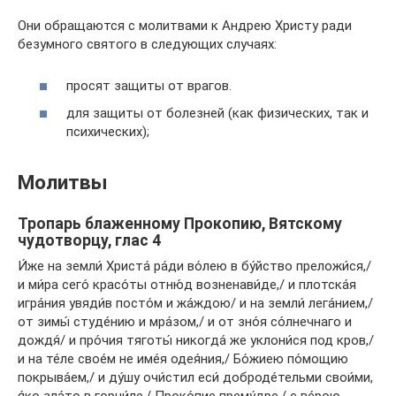
Они обращаются с молитвами к Андрею Христу ради
безумного святого в следующих случаях:
просят защиты от врагов.
для защиты от болезней (как физических, так и
психических);
Молитвы
Тропарь блаженному Прокопию, Вятскому
чудотворцу, глас 4
И́же на земли́ Христа́ ра́ди во́лею в бу́йство преложи́ся,/
и ми́ра сего́ красо́ты отню́д возненави́де,/ и плотска́я
игра́ния увяди́в посто́м и жа́ждою/ и на земли́ лега́нием,/
от зимы́ студе́нию и мра́зом,/ и от зно́я со́лнечнаго и
дождя́/ и про́чия тяготы́ никогда́ же уклони́ся под кров,/
и на те́ле свое́м не име́я одея́ния,/ Бо́жиею по́мощию
покрыва́ем,/ и ду́шу очи́стил еси́ доброде́тельми свои́ми,