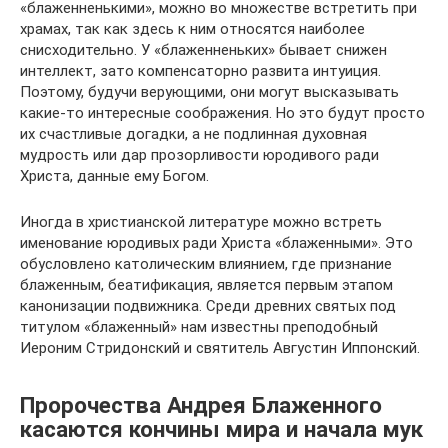
«блаженненькими», можно во множестве встретить при
храмах, так как здесь к ним относятся наиболее
снисходительно. У «блаженненьких» бывает снижен
интеллект, зато компенсаторно развита интуиция.
Поэтому, будучи верующими, они могут высказывать
какие-то интересные соображения. Но это будут просто
их счастливые догадки, а не подлинная духовная
мудрость или дар прозорливости юродивого ради
Христа, данные ему Богом.
Иногда в христианской литературе можно встреть
именование юродивых ради Христа «блаженными». Это
обусловлено католическим влиянием, где признание
блаженным, беатификация, является первым этапом
канонизации подвижника. Среди древних святых под
титулом «блаженный» нам известны преподобный
Иероним Стридонский и святитель Августин Иппонский.
Пророчества Андрея Блаженного
касаются кончины мира и начала мук