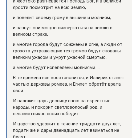
и жестоко разгневается Господь Бог, и в великой
ярости посмотрит на всю землю,
и повелит своему грому в вышине и молниям,
и начнут они мощно низвергаться на землю в
великом страхе,
и многие города будут сожжены в огне, а люди от
грохота устрашающих тех громов будут скованы
великим ужасом и умрут ужасной смертью,
а многие будут испепелены молниями. …
В те времена всё восстановится, и Иллирик станет
частью державы ромеев, и Египет обретёт врата
свои.
И наложит царь десницу свою на окрестные
народы, и покорит светловолосый род, и
ненавистников своих победит.
И царство удержит в течение тридцати двух лет,
подати же и дары двенадцать лет взиматься не
будут.