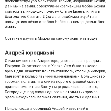
поспешеству́й у́бо моли́твами Твои́ми, избра́нниче Бо́жий,
да и мы на земли́, совоку́плени крепча́йшим любве́ Бо́жия
сою́зом, великоду́шно понесе́м благо́е Ева́нгелия и́го и
благода́тию Свята́го Ду́ха да сподо́бимся вкуси́ти и
насыща́тися ве́чно с тобо́ю Небе́сных немерца́емых благ.
Ами́нь.
Советуем изучить Можно ли самому освятить воду?
Андрей юродивый
С именем святого Андрея юродивого связан праздник
Покрова. Он установлен в Х веке. Это было тяжелое
время для Византии: Константинополь, столица империи,
был взят в кольцо язычниками-варварами. Большинство
горожан, полагая, что они на пороге страшной смерти,
пришли помолиться Заступнице рода человеческого,
Богородице, под своды одного из столичных храмов —
здесь находилась великая святыня, часть Ее одеяния.
Пришел сюда и юродивый Андрей, известный в