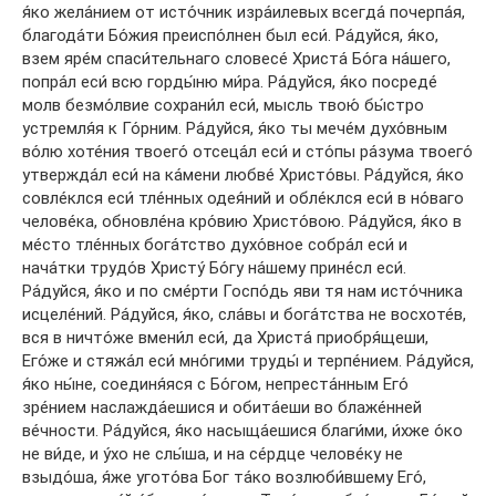
я́ко жела́нием от исто́чник изра́илевых всегда́ почерпа́я,
благода́ти Бо́жия преиспо́лнен был еси́. Ра́дуйся, я́ко,
взем яре́м спаси́тельнаго словесе́ Христа́ Бо́га на́шего,
попра́л еси́ всю горды́ню ми́ра. Ра́дуйся, я́ко посреде́
молв безмо́лвие сохрани́л еси́, мысль твою́ бы́стро
устремля́я к Го́рним. Ра́дуйся, я́ко ты мече́м духо́вным
во́лю хоте́ния твоего́ отсеца́л еси́ и сто́пы ра́зума твоего́
утвержда́л еси́ на ка́мени любве́ Христо́вы. Ра́дуйся, я́ко
совле́клся еси́ тле́нных одея́ний и обле́клся еси́ в но́ваго
челове́ка, обновле́на кро́вию Христо́вою. Ра́дуйся, я́ко в
ме́сто тле́нных бога́тство духо́вное собра́л еси́ и
нача́тки трудо́в Христу́ Бо́гу на́шему прине́сл еси́.
Ра́дуйся, я́ко и по сме́рти Госпо́дь яви тя нам исто́чника
исцеле́ний. Ра́дуйся, я́ко, сла́вы и бога́тства не восхоте́в,
вся в ничто́же вмени́л еси́, да Христа́ приобря́щеши,
Его́же и стяжа́л еси́ мно́гими труды́ и терпе́нием. Ра́дуйся,
я́ко ны́не, соединя́яся с Бо́гом, непреста́нным Его́
зре́нием наслажда́ешися и обита́еши во блаже́нней
ве́чности. Ра́дуйся, я́ко насыща́ешися благи́ми, и́хже о́ко
не ви́де, и у́хо не слы́ша, и на се́рдце челове́ку не
взыдо́ша, я́же угото́ва Бог та́ко возлюби́вшему Его́,