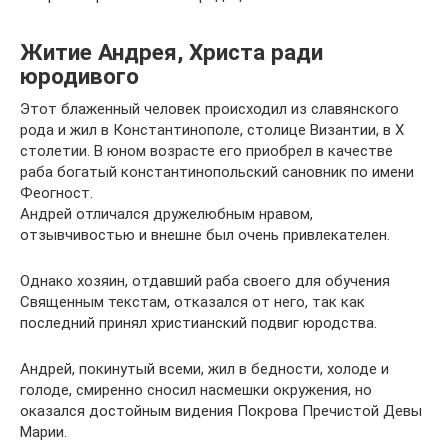
Житие Андрея, Христа ради
юродивого
Этот блаженный человек происходил из славянского
рода и жил в Константинополе, столице Византии, в X
столетии. В юном возрасте его приобрел в качестве
раба богатый константинопольский сановник по имени
Феогност.
Андрей отличался дружелюбным нравом,
отзывчивостью и внешне был очень привлекателен.
Однако хозяин, отдавший раба своего для обучения
Священным текстам, отказался от него, так как
последний принял христианский подвиг юродства.
Андрей, покинутый всеми, жил в бедности, холоде и
голоде, смиренно сносил насмешки окружения, но
оказался достойным видения Покрова Пречистой Девы
Марии.