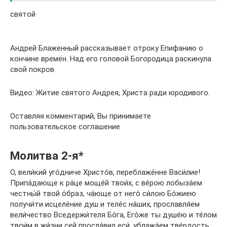
святой
Андрей Блаженный рассказывает отроку Епифанию о
кончине времён. Над его головой Богородица раскинула
свой покров
Видео: Житие святого Андрея, Христа ради юродивого.
Оставляя комментарий, Вы принимаете
пользовательское соглашение
Молитва 2-я*
О, вели́кий уго́дниче Христо́в, переблаже́нне Васи́лие!
Припа́дающе к ра́це моще́й твои́х, с ве́рою лобыза́ем
честны́й твой о́браз, ча́юще от него́ си́лою Бо́жиею
получи́ти исцеле́ние душ и теле́с на́ших, прославля́ем
вели́чество Вседержи́теля Бо́га, Его́же ты душе́ю и те́лом
твои́м в жи́зни сей просла́вил еси́, ублажа́ем тве́рдость