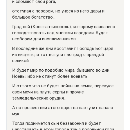
и сломают свои рога,
отступая с позором, но унося из него дары и
большое богатство…
Град сей (Константинополь), которому назначено
господствовать над многими народами, будет
необорим для иноплеменников…
В последние же дни восставит Господь Бог царя
из нищеты, и тот вступит во град с правдой
великой.
И будет мир по подобию мира, бывшего во дни
Ноевы, ибо не станут более воевать.
И оттого что не будет войны на земле, перекуют
свои мечи на плуги, серпы и прочие
земледельческие орудия…
А по прошествии этого царства наступит начало
мук.
Тогда поднимется сын беззакония и будет
царствовать в этом городе три с половиной года,