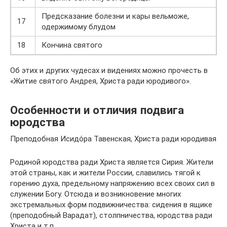
Предсказание болезни и кары вельможе,
17
одержимому блудом
18
Кончина святого
Об этих и других чудесах и видениях можно прочесть в
«Житие святого Андрея, Христа ради юродивого».
Особенности и отличия подвига
юродства
Преподобная Исидо́ра Тавенская, Христа ради юродивая
Родиной юродства ради Христа является Сирия. Жители
этой страны, как и жители России, славились тягой к
горению духа, предельному напряжению всех своих сил в
служении Богу. Отсюда и возникновение многих
экстремальных форм подвижничества: сидения в ящике
(преподобный Варадат), столпничества, юродства ради
Христа и т.п.