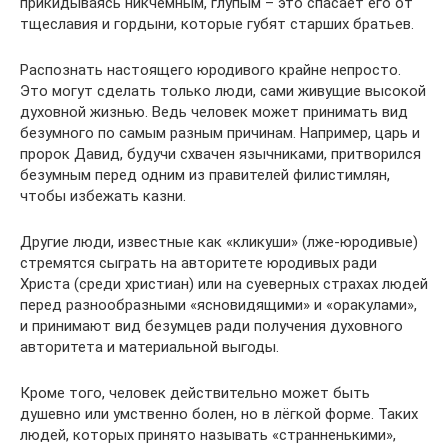
прикидываясь никчемным, глупым – это спасает его от
тщеславия и гордыни, которые губят старших братьев.
Распознать настоящего юродивого крайне непросто.
Это могут сделать только люди, сами живущие высокой
духовной жизнью. Ведь человек может принимать вид
безумного по самым разным причинам. Например, царь и
пророк Давид, будучи схвачен язычниками, притворился
безумным перед одним из правителей филистимлян,
чтобы избежать казни.
Другие люди, известные как «кликуши» (лже-юродивые)
стремятся сыграть на авторитете юродивых ради
Христа (среди христиан) или на суеверных страхах людей
перед разнообразными «ясновидящими» и «оракулами»,
и принимают вид безумцев ради получения духовного
авторитета и материальной выгоды.
Кроме того, человек действительно может быть
душевно или умственно болен, но в лёгкой форме. Таких
людей, которых принято называть «странненькими»,