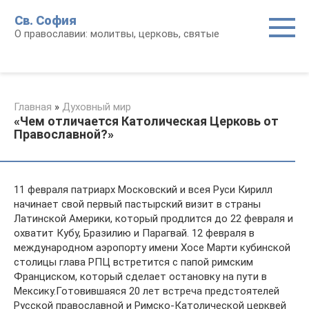
Перейти
Св. София
к
О православии: молитвы, церковь, святые
контенту
Главная
»
Духовный мир
«Чем отличается Католическая Церковь от
Православной?»
11 февраля патриарх Московский и всея Руси Кирилл
начинает свой первый пастырский визит в страны
Латинской Америки, который продлится до 22 февраля и
охватит Кубу, Бразилию и Парагвай. 12 февраля в
международном аэропорту имени Хосе Марти кубинской
столицы глава РПЦ встретится с папой римским
Франциском, который сделает остановку на пути в
Мексику.Готовившаяся 20 лет встреча предстоятелей
Русской православной и Римско-Католической церквей