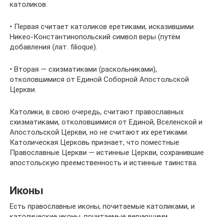
католиков.
• Первая считает католиков еретиками, исказившими
Никео-Константинопольский символ веры (путём
добавления (лат. filioque).
• Вторая — схизматиками (раскольниками),
отколовшимися от Единой Соборной Апостольской
Церкви.
Католики, в свою очередь, считают православных
схизматиками, отколовшимися от Единой, Вселенской и
Апостольской Церкви, но не считают их еретиками.
Католическая Церковь признает, что поместные
Православные Церкви — истинные Церкви, сохранившие
апостольскую преемственность и истинные таинства.
Иконы
Есть православные иконы, почитаемые католиками, и
католические иконы, почитаемые верующими