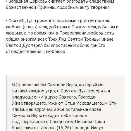
• Западная Церковь считает благодать следствием
Божественной Причины, подобным акту творения.
• Святой Дух в римо-католицизме трактуется как
любовь (связь) между Отцом и Сыном, между Богом и
людьми, в то время как в Православии любовь есть
общая энергия всех Трех Лиц Святой Троицы, иначе
Святой Дух терял бы ипостасный облик при Его
отождествлении с любовью.
В Православном Символе Веры, который мы
читаем каждое утро, о Святом Духе говорится
следующее: «И в духа Святого, Господа
Животворящего, Иже от Отца Исходящего…». Эти
слова, как впрочем, и все остальные слова
Символа Веры находят себе точное
подтверждение в Священном Писании. Так в
Евангелии от Иоанна (15, 26) Господь Иисус