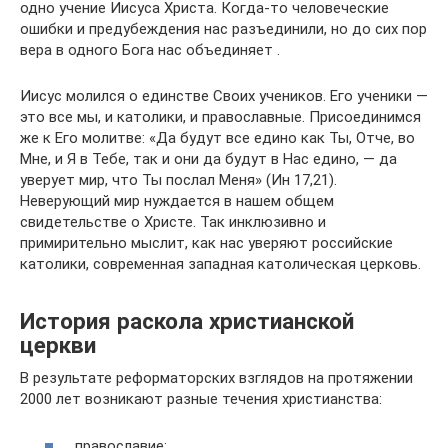
одно учение Иисуса Христа. Когда-то человеческие
ошибки и предубеждения нас разъединили, но до сих пор
вера в одного Бога нас объединяет .
Иисус молился о единстве Своих учеников. Его ученики —
это все мы, и католики, и православные. Присоединимся
же к Его молитве: «Да будут все едино как Ты, Отче, во
Мне, и Я в Тебе, так и они да будут в Нас едино, — да
уверует мир, что Ты послал Меня» (Ин 17,21).
Неверующий мир нуждается в нашем общем
свидетельстве о Христе. Так инклюзивно и
примирительно мыслит, как нас уверяют российские
католики, современная западная католическая церковь.
История раскола христианской
церкви
В результате реформаторских взглядов на протяжении
2000 лет возникают разные течения христианства:
православие;