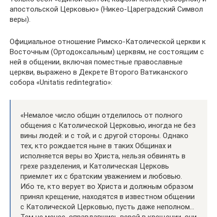
апостольской Церковью» (Никео-Цареградский Символ
веры).
Официальное отношение Римско-Католической церкви к
Восточным (Ортодоксальным) церквям, не состоящим с
ней в общении, включая поместные православные
церкви, выражено в Декрете Второго Ватиканского
собора «Unitatis redintegratio»:
«Немалое число общин отделилось от полного
общения с Католической Церковью, иногда не без
вины людей: и с той, и с другой стороны. Однако
тех, кто рождается ныне в таких Общинах и
исполняется веры во Христа, нельзя обвинять в
грехе разделения, и Католическая Церковь
приемлет их с братским уважением и любовью.
Ибо те, кто верует во Христа и должным образом
принял крещение, находятся в известном общении
с Католической Церковью, пусть даже неполном…