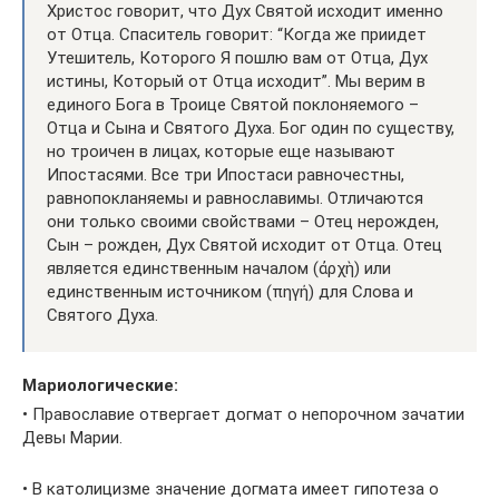
Христос говорит, что Дух Святой исходит именно
от Отца. Спаситель говорит: “Когда же приидет
Утешитель, Которого Я пошлю вам от Отца, Дух
истины, Который от Отца исходит”. Мы верим в
единого Бога в Троице Святой поклоняемого –
Отца и Сына и Святого Духа. Бог один по существу,
но троичен в лицах, которые еще называют
Ипостасями. Все три Ипостаси равночестны,
равнопокланяемы и равнославимы. Отличаются
они только своими свойствами – Отец нерожден,
Сын – рожден, Дух Святой исходит от Отца. Отец
является единственным началом (ἀρχὴ) или
единственным источником (πηγή) для Слова и
Святого Духа.
Мариологические:
• Православие отвергает догмат о непорочном зачатии
Девы Марии.
• В католицизме значение догмата имеет гипотеза о