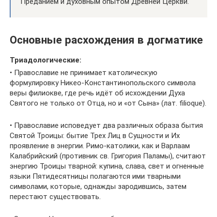
Преданием и духовным опытом Древней Церкви.
Основные расхождения в догматике
Триадологические:
• Православие не принимает католическую
формулировку Никео-Константинопольского символа
веры филиокве, где речь идёт об исхождении Духа
Святого не только от Отца, но и «от Сына» (лат. filioque).
• Православие исповедует два различных образа бытия
Святой Троицы: бытие Трех Лиц в Сущности и Их
проявление в энергии. Римо-католики, как и Варлаам
Калабрийский (противник св. Григория Паламы), считают
энергию Троицы тварной: купина, слава, свет и огненные
языки Пятидесятницы полагаются ими тварными
символами, которые, однажды зародившись, затем
перестают существовать.