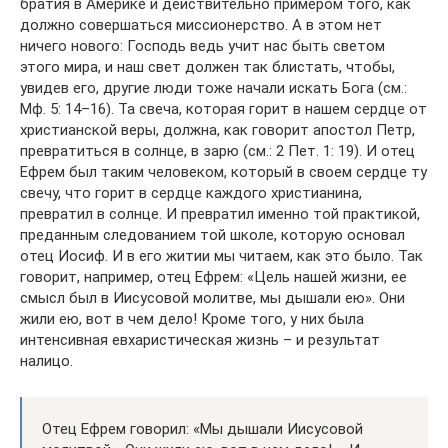
братия в Америке и действительно примером того, как
должно совершаться миссионерство. А в этом нет
ничего нового: Господь ведь учит нас быть светом
этого мира, и наш свет должен так блистать, чтобы,
увидев его, другие люди тоже начали искать Бога (см.:
Мф. 5: 14–16). Та свеча, которая горит в нашем сердце от
христианской веры, должна, как говорит апостол Петр,
превратиться в солнце, в зарю (см.: 2 Пет. 1: 19). И отец
Ефрем был таким человеком, который в своем сердце ту
свечу, что горит в сердце каждого христианина,
превратил в солнце. И превратил именно той практикой,
преданным следованием той школе, которую основал
отец Иосиф. И в его житии мы читаем, как это было. Так
говорит, например, отец Ефрем: «Цель нашей жизни, ее
смысл был в Иисусовой молитве, мы дышали ею». Они
жили ею, вот в чем дело! Кроме того, у них была
интенсивная евхаристическая жизнь – и результат
налицо.
Отец Ефрем говорил: «Мы дышали Иисусовой