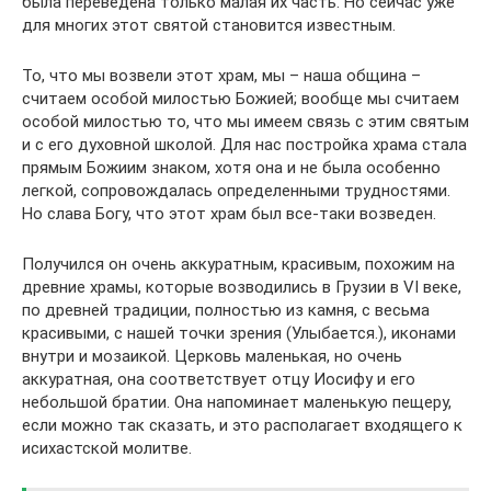
была переведена только малая их часть. Но сейчас уже
для многих этот святой становится известным.
То, что мы возвели этот храм, мы – наша община –
считаем особой милостью Божией; вообще мы считаем
особой милостью то, что мы имеем связь с этим святым
и с его духовной школой. Для нас постройка храма стала
прямым Божиим знаком, хотя она и не была особенно
легкой, сопровождалась определенными трудностями.
Но слава Богу, что этот храм был все-таки возведен.
Получился он очень аккуратным, красивым, похожим на
древние храмы, которые возводились в Грузии в VI веке,
по древней традиции, полностью из камня, с весьма
красивыми, с нашей точки зрения (Улыбается.), иконами
внутри и мозаикой. Церковь маленькая, но очень
аккуратная, она соответствует отцу Иосифу и его
небольшой братии. Она напоминает маленькую пещеру,
если можно так сказать, и это располагает входящего к
исихастской молитве.