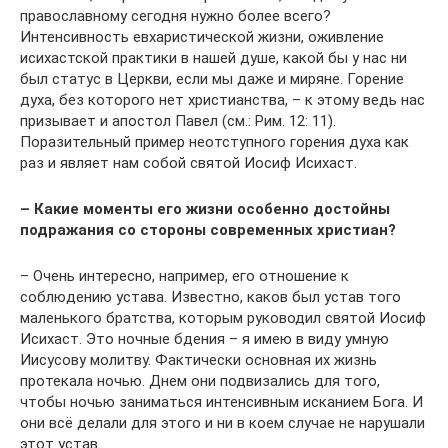
православному сегодня нужно более всего?
Интенсивность евхаристической жизни, оживление
исихастской практики в нашей душе, какой бы у нас ни
был статус в Церкви, если мы даже и миряне. Горение
духа, без которого нет христианства, – к этому ведь нас
призывает и апостол Павел (см.: Рим. 12: 11).
Поразительный пример неотступного горения духа как
раз и являет нам собой святой Иосиф Исихаст.
– Какие моменты его жизни особенно достойны
подражания со стороны современных христиан?
– Очень интересно, например, его отношение к
соблюдению устава. Известно, каков был устав того
маленького братства, которым руководил святой Иосиф
Исихаст. Это ночные бдения – я имею в виду умную
Иисусову молитву. Фактически основная их жизнь
протекала ночью. Днем они подвизались для того,
чтобы ночью заниматься интенсивным исканием Бога. И
они всё делали для этого и ни в коем случае не нарушали
этот устав.