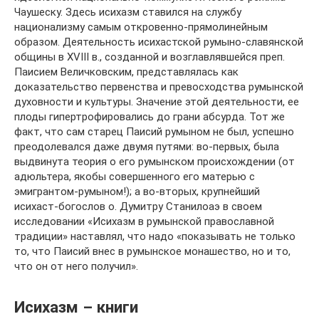
Чаушеску. Здесь исихазм ставился на службу
национализму самым откровенно-прямолинейным
образом. Деятельность исихастской румыно-славянской
общины в XVIII в., созданной и возглавлявшейся преп.
Паисием Величковским, представлялась как
доказательство первенства и превосходства румынской
духовности и культуры. Значение этой деятельности, ее
плоды гипертрофировались до грани абсурда. Тот же
факт, что сам старец Паисий румыном не был, успешно
преодолевался даже двумя путями: во-первых, была
выдвинута теория о его румынском происхождении (от
адюльтера, якобы совершенного его матерью с
эмигрантом-румыном!); а во-вторых, крупнейший
исихаст-богослов о. Думитру Станилоаэ в своем
исследовании «Исихазм в румынской православной
традиции» наставлял, что надо «показывать не только
то, что Паисий внес в румынское монашество, но и то,
что он от него получил».
Исихазм – книги