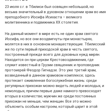
23 июля с.г. в Тбилиси был освящен небольшой, но
весьма значительный в духовном отношении храм во имя
преподобного Иосифа Исихаста – великого
молитвенника и подвижника XX столетия.
На данный момент в мире есть не один храм святого
Иосифа, но все они воздвигнуты при монастырях,
молятся в них в основном монашествующие. Тбилисский
же по сути первый приходской храм в честь святого,
построенный прежде всего для духовных нужд мирян.
Находится он при церкви Крестовоздвижения, где
служит известный в Грузии священник и проповедник
протоиерей Феодор Гигнадзе. Это уже третий храм,
возведенный в данном храмовом комплексе; здесь
протекает оживленная богослужебная жизнь: среди
регулярных прихожан можно видеть людей и молодых, и
немолодых, причем первые даже намного превосходят
вторых в количестве; мужчин же среди постоянных
прихожан не меньше, чем женщин. Все это можно
объяснить особым настроем, который царит в этой