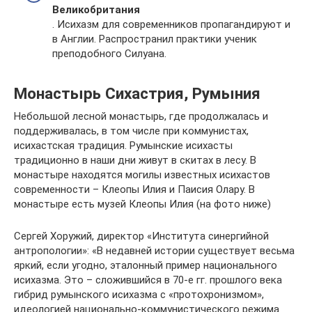
Великобритания
. Исихазм для современников пропагандируют и
в Англии. Распространил практики ученик
преподобного Силуана.
Монастырь Сихастрия, Румыния
Небольшой лесной монастырь, где продолжалась и
поддерживалась, в том числе при коммунистах,
исихастская традиция. Румынские исихасты
традиционно в наши дни живут в скитах в лесу. В
монастыре находятся могилы известных исихастов
современности – Клеопы Илия и Паисия Олару. В
монастыре есть музей Клеопы Илия (на фото ниже)
Сергей Хоружий, директор «Института синергийной
антропологии»: «В недавней истории существует весьма
яркий, если угодно, эталонный пример национального
исихазма. Это – сложившийся в 70-е гг. прошлого века
гибрид румынского исихазма с «протохронизмом»,
идеологией национально-коммунистического режима