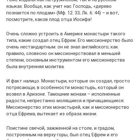
языках. Вообще, как учит нас Господь, «дерево
познается по плодам» (Мф. 12: 33; Лк. 6: 44) – и вот,
посмотрите, каков плод отца Иосифа!
Очень сложно устроить в Америке монастыри такого
типа, какие создал отец Ефрем. Его миссионерство было
очень нестандартным: он не знал английского; как
правило, словесно он миссионерствовал в меньшей
степени, основным инструментом его миссионерства
была внутренняя молитва.
И факт налицо. Монастыри, которые он создал, просто
потрясающи, в особенности монастырь, который он
возвел в Аризоне. Тамошние монахи – исполненные
радости, непрестанно молящиеся и причащающиеся.
Миссионерство этих монастырей, как и миссионерство
отца Ефрема, вытекает из образа жизни.
Поистине свечой, зажженной на столе, и градом,
построенным на верху горы, был отец Ефрем и его