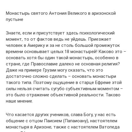
Монастырь святого Антония Великого в аризонской
пустыне
Знаете, если и присутствует здесь психологический
момент, то от фактов ведь не уйдешь. Приезжает
человек в Америку и за не столь большой промежуток
времени основывает целых 18 монастырей! Каково это –
основать хотя бы один такой монастырь, особенно в
стране, где Православие далеко не основная религия?
Даже на примере Грузии могу сказать, что это
достаточно сложно сделать – основать монастыри
такого типа. Поэтому ощущение в старце Ефреме этой
силы нельзя считать сугубо субъективным моментом –
это было отражение объективной реальности. Таково
наше мнение.
Что касается других учеников, слава Богу, у нас есть
общение с отцом Паисием (Папаиоану), настоятелем
монастыря в Аризоне; также с настоятелем Ватопеда