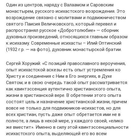
Один из центров, наряду с Валаамом и Саровским
монастырем, русского исихастского возрождения. Это
возрождение связано с молитвами и подвижничеством
святого Паисия Величковского, который перевел и
распространял русское «Добротолюбие» — сборник
духовных произведений, относящихся главным образом
к исихазму. Современные исихасты – Илий Оптинский
(1932 г.р. — на фото), духовник монастырской братии.
Сергей Хоружий: «С позиций православного вероучения,
опыт исихастской аскезы есть опыт устремления ко
Христу и соединения с Ним в Его энергиях, в Духе
Святом; и в свою очередь такой опыт рассматривается
как квинтэссенция аутентично христианского опыта,
жизни в христианской вере. В обретении этого опыта
состоят цель и назначение христианской жизни, причем
вовсе не только для подвижников-исихастов, но для
всех христиан, пусть даже опыт обретается ими не в
полноте, а лишь в некой мере, у каждого своей, «елико
же вместит». Именно в силу этой квинтэссенциальности
исихастского опыта, выделяющей его во всем