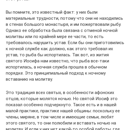
Вы помните, это известный факт: у них были
материальные трудности, потому что они не находились
в стенах большого монастыря, и им пожертвовали рыбу.
Однако ее обработка была связана с отменой ночной
молитвы или по крайней мере ее части, то есть
требовалось нарушить устав. Если бы они приготовились
к ночной службе как должно, как этого требовал их
устав, то рыба бы испортилась. Так вот, из жития
святого Иосифа нам известно, что рыба все-таки
испортилась, а ночная служба прошла в обычном
порядке. Это принципиальный подход к ночному
вставанию на молитву.
Это традиция всех святых, в особенности афонских
отцов, которые молятся ночью. Но святой Иосиф это
показал особенно подчеркнуто. Такое есть и в нашей
малой практике, практике нашей общины: поскольку ее
члены, миряне, в том числе и имеющие семьи, любят
этого святого, то они полюбили и вставать ночью на
молитву. И если у них нет какой-то особой работы, где