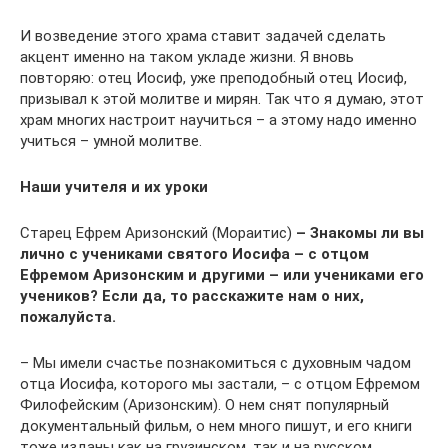
И возведение этого храма ставит задачей сделать
акцент именно на таком укладе жизни. Я вновь
повторяю: отец Иосиф, уже преподобный отец Иосиф,
призывал к этой молитве и мирян. Так что я думаю, этот
храм многих настроит научиться – а этому надо именно
учиться – умной молитве.
Наши учителя и их уроки
Старец Ефрем Аризонский (Мораитис)
– Знакомы ли вы
лично с учениками святого Иосифа – с отцом
Ефремом Аризонским и другими – или учениками его
учеников? Если да, то расскажите нам о них,
пожалуйста.
– Мы имели счастье познакомиться с духовным чадом
отца Иосифа, которого мы застали, – с отцом Ефремом
Филофейским (Аризонским). О нем снят популярный
документальный фильм, о нем много пишут, и его книги
тоже изданы как на грузинском, так и на русском