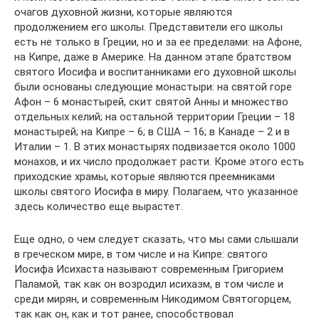
очагов духовной жизни, которые являются
продолжением его школы. Представители его школы
есть не только в Греции, но и за ее пределами: на Афоне,
на Кипре, даже в Америке. На данном этапе братством
святого Иосифа и воспитанниками его духовной школы
были основаны следующие монастыри: на святой горе
Афон – 6 монастырей, скит святой Анны и множество
отдельных келий; на остальной территории Греции – 18
монастырей; на Кипре – 6; в США – 16; в Канаде – 2 и в
Италии – 1. В этих монастырях подвизается около 1000
монахов, и их число продолжает расти. Кроме этого есть
приходские храмы, которые являются преемниками
школы святого Иосифа в миру. Полагаем, что указанное
здесь количество еще вырастет.
Еще одно, о чем следует сказать, что мы сами слышали
в греческом мире, в том числе и на Кипре: святого
Иосифа Исихаста называют современным Григорием
Паламой, так как он возродил исихазм, в том числе и
среди мирян, и современным Никодимом Святогорцем,
так как он, как и тот ранее, способствовал