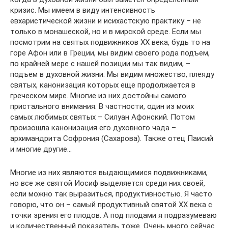
кризис. Мы имеем в виду интенсивность
евхаристической жизни и исихастскую практику – не
только в монашеской, но и в мирской среде. Если мы
посмотрим на святых подвижников XX века, будь то на
горе Афон или в Греции, мы видим своего рода подъем,
по крайней мере с нашей позиции мы так видим, –
подъем в духовной жизни. Мы видим множество, плеяду
святых, канонизация которых еще продолжается в
греческом мире. Многие из них достойны самого
пристального внимания. В частности, один из моих
самых любимых святых – Силуан Афонский. Потом
произошла канонизация его духовного чада –
архимандрита Софрония (Сахарова). Также отец Паисий
и многие другие…
Многие из них являются выдающимися подвижниками,
но все же святой Иосиф выделяется среди них своей,
если можно так выразиться, продуктивностью. Я часто
говорю, что он – самый продуктивный святой XX века с
точки зрения его плодов. А под плодами я подразумеваю
и количественный показатель тоже. Очень много сейчас