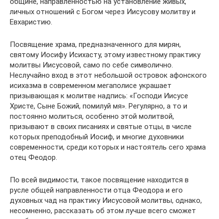
общине, направленностью на установление живых,
личных отношений с Богом через Иисусову молитву и
Евхаристию.
Посвящение храма, предназначенного для мирян,
святому Иосифу Исихасту, этому известному практику
молитвы Иисусовой, само по себе символично.
Неслучайно вход в этот небольшой островок афонского
исихазма в современном мегаполисе украшает
призывающая к молитве надпись: «Господи Иисусе
Христе, Сыне Божий, помилуй мя». Регулярно, а то и
постоянно молиться, особенно этой молитвой,
призывают в своих писаниях и святые отцы, в числе
которых преподобный Иосиф, и многие духовники
современности, среди которых и настоятель сего храма
отец Феодор.
По всей видимости, такое посвящение находится в
русле общей направленности отца Феодора и его
духовных чад на практику Иисусовой молитвы, однако,
несомненно, рассказать об этом лучше всего сможет