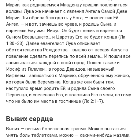
Марии; как родившемуся Младенцу пришли поклониться
волхвы. Лука же начинает с явления Ангела Самой Деве
Марии: Ты обрела благодать у Бога, — возвестил Ей
Ангел, — и вот, зачнешь во чреве, и родишь Сына, и
наречешь Ему имя: Иисус. Он будет велик и наречется
Сыном Всевышнего… и Царству Его не будет конца (Лк
1:30–33). Далее евангелист Лука описывает
обстоятельства Рождества: …вышло от кесаря Августа
повеление сделать перепись по всей земле… И пошли все
записываться, каждый в свой город. Пошел также и
Иосиф из Галилеи… в город Давидов, называемый
Вифлеем… записаться с Мариею, обрученною ему женою,
которая была беременна. Когда же они были там,
наступило время родить Ей; и родила Сына своего
Первенца, и спеленала Его, и положила Его в ясли, потому
что не было им места в гостинице (Лк 2:1–7).
Вывих сердца
Вывих — весьма болезненная травма. Можно пытаться
унять боль таблетками, можно — какими-нибудь мазями.