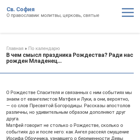
Перейти
Св. София
к
О православии: молитвы, церковь, святые
контенту
Главная
»
По календарю
В чем смысл праздника Рождества? Ради нас
рожден Младенец…
О Рождестве Спасителя и связанных с ним событиях мы
знаем от евангелистов Матфея и Луки, а они, вероятно,
— со слов Пресвятой Богородицы. Рассказы апостолов
различны, но удивительным образом дополняют друг
друга.
Матфей говорит не столько о Рождестве, сколько о
событиях до и после него: как Ангел рассеял смущение
Иосифа Обручника, узнавшего о беременности Девы