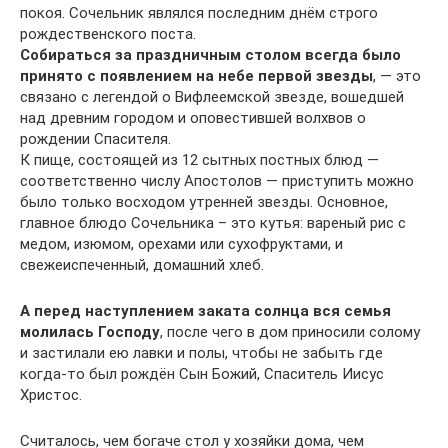
покоя. Сочельник являлся последним днём строго
рождественского поста.
Собираться за праздничным столом всегда было
принято с появлением на небе первой звезды
, — это
связано с легендой о Вифлеемской звезде, вошедшей
над древним городом и оповестившей волхвов о
рождении Спасителя.
К пище, состоящей из 12 сытных постных блюд —
соответственно числу Апостолов — приступить можно
было только восходом утренней звезды. Основное,
главное блюдо Сочельника – это кутья: вареный рис с
медом, изюмом, орехами или сухофруктами, и
свежеиспеченный, домашний хлеб.
А перед наступлением заката солнца вся семья
молилась Господу
, после чего в дом приносили солому
и застилали ею лавки и полы, чтобы не забыть где
когда-то был рождён Сын Божий, Спаситель Иисус
Христос.
Считалось, чем богаче стол у хозяйки дома, чем