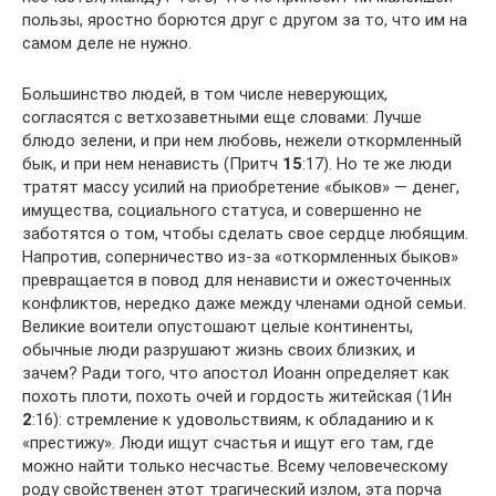
пользы, яростно борются друг с другом за то, что им на
самом деле не нужно.
Большинство людей, в том числе неверующих,
согласятся с ветхозаветными еще словами: Лучше
блюдо зелени, и при нем любовь, нежели откормленный
бык, и при нем ненависть (Притч
15
:17). Но те же люди
тратят массу усилий на приобретение «быков» — денег,
имущества, социального статуса, и совершенно не
заботятся о том, чтобы сделать свое сердце любящим.
Напротив, соперничество из-за «откормленных быков»
превращается в повод для ненависти и ожесточенных
конфликтов, нередко даже между членами одной семьи.
Великие воители опустошают целые континенты,
обычные люди разрушают жизнь своих близких, и
зачем? Ради того, что апостол Иоанн определяет как
похоть плоти, похоть очей и гордость житейская (1Ин
2
:16): стремление к удовольствиям, к обладанию и к
«престижу». Люди ищут счастья и ищут его там, где
можно найти только несчастье. Всему человеческому
роду свойственен этот трагический излом, эта порча