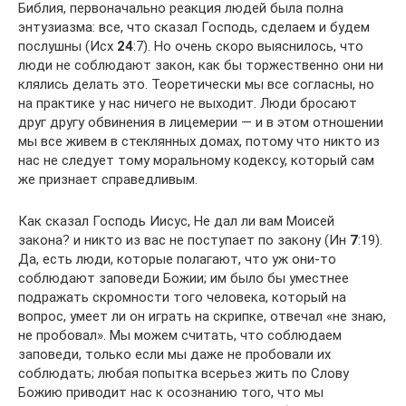
Библия, первоначально реакция людей была полна
энтузиазма: все, что сказал Господь, сделаем и будем
послушны (Исх
24
:7). Но очень скоро выяснилось, что
люди не соблюдают закон, как бы торжественно они ни
клялись делать это. Теоретически мы все согласны, но
на практике у нас ничего не выходит. Люди бросают
друг другу обвинения в лицемерии — и в этом отношении
мы все живем в стеклянных домах, потому что никто из
нас не следует тому моральному кодексу, который сам
же признает справедливым.
Как сказал Господь Иисус, Не дал ли вам Моисей
закона? и никто из вас не поступает по закону (Ин
7
:19).
Да, есть люди, которые полагают, что уж они-то
соблюдают заповеди Божии; им было бы уместнее
подражать скромности того человека, который на
вопрос, умеет ли он играть на скрипке, отвечал «не знаю,
не пробовал». Мы можем считать, что соблюдаем
заповеди, только если мы даже не пробовали их
соблюдать; любая попытка всерьез жить по Слову
Божию приводит нас к осознанию того, что мы