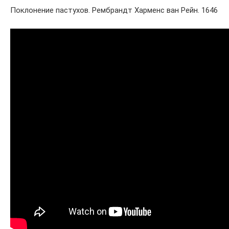
Поклонение пастухов. Рембрандт Харменс ван Рейн. 1646