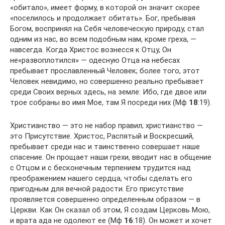
«обитало», имеет форму, в которой он значит скорее
«поселилось и продолжает обитать». Бог, пребывая
Богом, воспринял на Себя человеческую природу, стал
одним из нас, во всем подобным нам, кроме греха, —
навсегда. Когда Христос вознесся к Отцу, Он
не«развоплотился» — одесную Отца на небесах
пребывает прославленный Человек; более того, этот
Человек невидимо, но совершенно реально пребывает
среди Своих верных здесь, на земле: Ибо, где двое или
трое собраны во имя Мое, там Я посреди них (Мф
18
:19).
Христианство — это не набор правил; христианство —
это Присутствие. Христос, Распятый и Воскресший,
пребывает среди нас и таинственно совершает наше
спасение. Он прощает наши грехи, вводит нас в общение
с Отцом и с бесконечным терпением трудится над
преображением нашего сердца, чтобы сделать его
пригодным для вечной радости. Его присутствие
проявляется совершенно определенным образом — в
Церкви. Как Он сказал об этом, Я создам Церковь Мою,
и врата ада не одолеют ее (Мф
16
:18). Он может и хочет