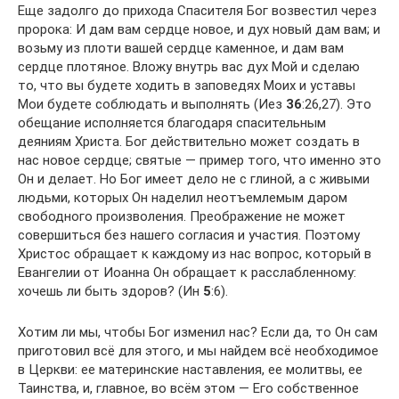
Еще задолго до прихода Спасителя Бог возвестил через
пророка: И дам вам сердце новое, и дух новый дам вам; и
возьму из плоти вашей сердце каменное, и дам вам
сердце плотяное. Вложу внутрь вас дух Мой и сделаю
то, что вы будете ходить в заповедях Моих и уставы
Мои будете соблюдать и выполнять (Иез
36
:26,27). Это
обещание исполняется благодаря спасительным
деяниям Христа. Бог действительно может создать в
нас новое сердце; святые — пример того, что именно это
Он и делает. Но Бог имеет дело не с глиной, а с живыми
людьми, которых Он наделил неотъемлемым даром
свободного произволения. Преображение не может
совершиться без нашего согласия и участия. Поэтому
Христос обращает к каждому из нас вопрос, который в
Евангелии от Иоанна Он обращает к расслабленному:
хочешь ли быть здоров? (Ин
5
:6).
Хотим ли мы, чтобы Бог изменил нас? Если да, то Он сам
приготовил всё для этого, и мы найдем всё необходимое
в Церкви: ее материнские наставления, ее молитвы, ее
Таинства, и, главное, во всём этом — Его собственное