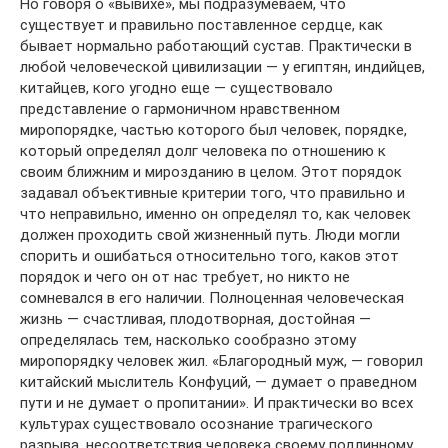
Но говоря о «вывихе», мы подразумеваем, что
существует и правильно поставленное сердце, как
бывает нормально работающий сустав. Практически в
любой человеческой цивилизации — у египтян, индийцев,
китайцев, кого угодно еще — существовало
представление о гармоничном нравственном
миропорядке, частью которого был человек, порядке,
который определял долг человека по отношению к
своим ближним и мирозданию в целом. Этот порядок
задавал объективные критерии того, что правильно и
что неправильно, именно он определял то, как человек
должен проходить свой жизненный путь. Люди могли
спорить и ошибаться относительно того, каков этот
порядок и чего он от нас требует, но никто не
сомневался в его наличии. Полноценная человеческая
жизнь — счастливая, плодотворная, достойная —
определялась тем, насколько сообразно этому
миропорядку человек жил. «Благородный муж, — говорил
китайский мыслитель Конфуций, — думает о праведном
пути и не думает о пропитании». И практически во всех
культурах существовало осознание трагического
разрыва, несоответствия человека своему подлинному