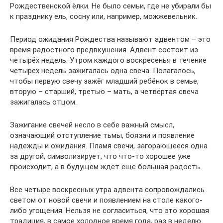
Рождественской ёлки. Не было семьи, где не убирали бы
к празднику ель, сосну или, например, можжевельник.
Период ожидания Рождества называют адвентом – это
время радостного предвкушения. Адвент состоит из
четырёх недель. Утром каждого воскресенья в течение
четырёх недель зажигалась одна свеча. Полагалось,
чтобы первую свечу зажёг младший ребёнок в семье,
вторую – старший, третью – мать, а четвёртая свеча
зажигалась отцом.
Зажигание свечей несло в себе важный смысл,
означающий отступление тьмы, боязни и появление
надежды и ожидания. Пламя свечи, загорающееся одна
за другой, символизирует, что что-то хорошее уже
происходит, а в будущем ждёт ещё большая радость.
Все четыре воскресных утра адвента сопровождались
светом от новой свечи и появлением на столе какого-
либо угощения. Нельзя не согласиться, что это хорошая
традиция, в самое холодное время года, раз в неделю