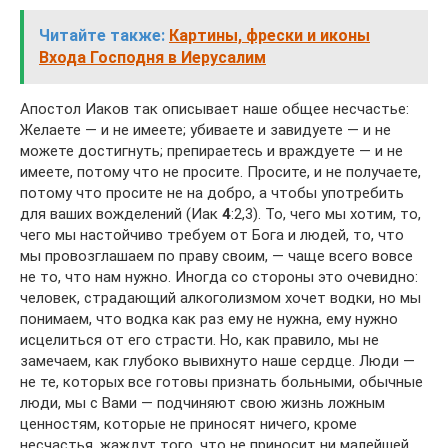
Читайте также:
Картины, фрески и иконы
Входа Господня в Иерусалим
Апостол Иаков так описывает наше общее несчастье:
Желаете — и не имеете; убиваете и завидуете — и не
можете достигнуть; препираетесь и враждуете — и не
имеете, потому что не просите. Просите, и не получаете,
потому что просите не на добро, а чтобы употребить
для ваших вожделений (Иак
4
:2,3). То, чего мы хотим, то,
чего мы настойчиво требуем от Бога и людей, то, что
мы провозглашаем по праву своим, — чаще всего вовсе
не то, что нам нужно. Иногда со стороны это очевидно:
человек, страдающий алкоголизмом хочет водки, но мы
понимаем, что водка как раз ему не нужна, ему нужно
исцелиться от его страсти. Но, как правило, мы не
замечаем, как глубоко вывихнуто наше сердце. Люди —
не те, которых все готовы признать больными, обычные
люди, мы с Вами — подчиняют свою жизнь ложным
ценностям, которые не приносят ничего, кроме
несчастья, жаждут того, что не приносит ни малейшей