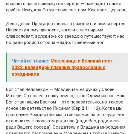
вправить наше вывихнутое сердце — нам надо только
прийти Нему, как Он уже пришел к нам. Как поет Церковь,
Дева днесь Пресущественнаго раждает, и земля вертеп
Неприступному приносит, ангели с пастырьми
славословят, волсви же со звездою путешествуют: нас
бо ради родися отроча младо, Превечный Бог.
Читайте также:
Масленица и Великий пост
2022: календарь главных православных
праздников
Бог стал Человеком — Младенцем на руках у Своей
Матери, Он вошел в нашу семью, стал Одним из нас. Наш
Бог стал нашим Братом — это пора­зительно, но таково
ясное свидетельство Писания (Евр
2
:11—12). Когда мы
празднуем Рождество, мы отзываемся на это чудо: Бог
становится Человеком ради нас (ради Вас, ради меня,
ради Вашего соседа). Создатель и Владыка мироздания
становится беспомощным Младенцем, чтобы исцелить