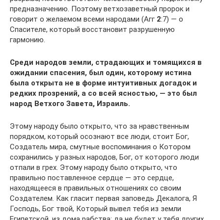
предназначению. Поэтому ветхозаветный пророк и
говорит о желаемом всеми народами (Агг
2
:7) — о
Спасителе, который восстановит разрушенную
гармонию.
Среди народов земли, страдающих и томящихся в
ожидании спасения, был один, которому истина
была открыта не в форме интуитивных догадок и
редких прозрений, а со всей ясностью, — это был
народ Ветхого Завета, Израиль.
Этому народу было открыто, что за нравственным
порядком, который осознают все люди, стоит Бог,
Создатель мира, смутные воспоминания о Котором
сохранились у разных народов, Бог, от которого люди
отпали в грех. Этому народу было открыто, что
правильно поставленное сердце — это сердце,
находящееся в правильных отношениях со своим
Создателем. Как гласит первая заповедь Декалога, Я
Господь, Бог твой, Который вывел тебя из земли
Египетской, из дома рабства; да не будет у тебя других