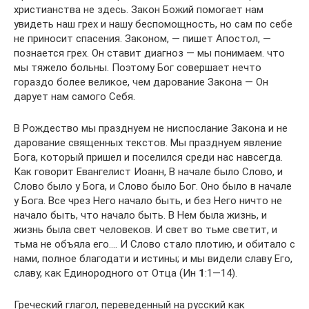
христианства не здесь. Закон Божий помогает нам
увидеть наш грех и нашу беспомощность, но сам по себе
не приносит спасения. Законом, — пишет Апостол, —
познается грех. Он ставит диагноз — мы понимаем. что
мы тяжело больны. Поэтому Бог совершает нечто
гораздо более великое, чем дарование Закона — Он
дарует нам самого Себя.
В Рождество мы празднуем не ниспослание Закона и не
дарование священных текстов. Мы празднуем явление
Бога, который пришел и поселился среди нас навсегда.
Как говорит Евангелист Иоанн, В начале было Слово, и
Слово было у Бога, и Слово было Бог. Оно было в начале
у Бога. Все чрез Него начало быть, и без Него ничто не
начало быть, что начало быть. В Нем была жизнь, и
жизнь была свет человеков. И свет во тьме светит, и
тьма не объяла его…. И Слово стало плотию, и обитало с
нами, полное благодати и истины; и мы видели славу Его,
славу, как Единородного от Отца (Ин
1
:1—14).
Греческий глагол, переведенный на русский как