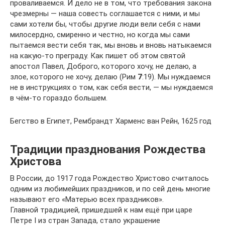
проваливаемся. И дело не в том, что требования закона
чрезмерны — наша совесть соглашается с ними, и мы
сами хотели бы, чтобы другие люди вели себя с нами
милосердно, смиренно и честно, но когда мы сами
пытаемся вести себя так, мы вновь и вновь натыкаемся
на какую-то преграду. Как пишет об этом святой
апостол Павел, Доброго, которого хочу, не делаю, а
злое, которого не хочу, делаю (Рим
7
:19). Мы нуждаемся
не в инструкциях о том, как себя вести, — мы нуждаемся
в чём-то гораздо большем.
Бегство в Египет, Рембрандт Харменс ван Рейн, 1625 год
Традиции празднования Рождества
Христова
В России, до 1917 года Рождество Христово считалось
одним из любимейших праздников, и по сей день многие
называют его «Матерью всех праздников».
Главной традицией, пришедшей к нам ещё при царе
Петре I из стран Запада, стало украшение